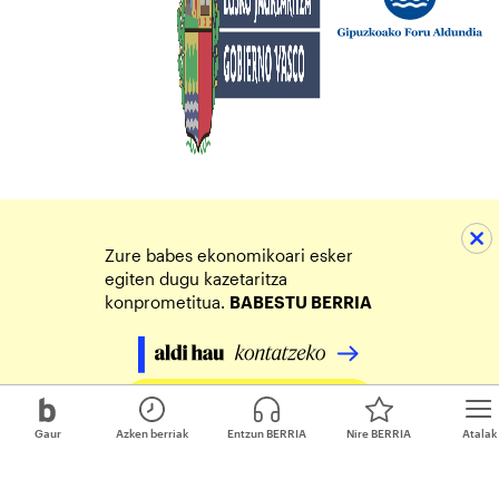
Zure babes ekonomikoari esker
egiten dugu kazetaritza
konprometitua.
BABESTU BERRIA
Egin zure ekarpena
Gaur
Azken berriak
Entzun BERRIA
Nire BERRIA
Atalak