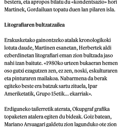
bestera, eta apropos bilatu du «kondentsazio» hori
Martinek, Gordailuan topatu duen lan pilaren isla.
Litografiaren bultzatzailea
Erakusketako gainontzeko atalak kronologikoki
lotuta daude, Martinen esanetan, Herbertek aldi
ezberdinetan litografiari eman zion bultzada jaso
nahi izan baitute. «1980ko urteen bukaeran hemen
oso gutxi ezagutzen zen, ez zen, noski, eskulturaren
eta pinturaren mailakoa. Nabarmena da berak
egiteko beste era batzuk sartu zituela, Ipar
Ameriketatik, Grupo 15etik... ekarriak».
Erdiguneko tailerretik aterata, Okupgraf grafika
topaketen atalera egiten du bideak. Goiz batean,
Mariano Arsuagari galdetu zion lagunduko ote zion