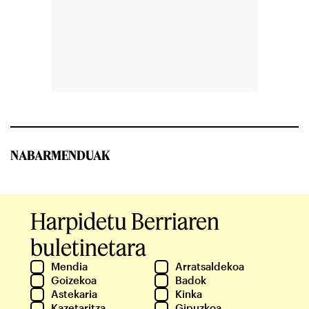
NABARMENDUAK
Harpidetu Berriaren
buletinetara
Mendia
Arratsaldekoa
Goizekoa
Badok
Astekaria
Kinka
Kazetaritza
Gipuzkoa