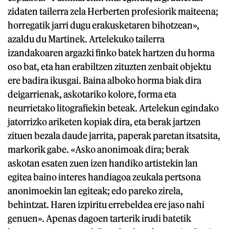
zidaten tailerra zela Herberten profesiorik maiteena;
horregatik jarri dugu erakusketaren bihotzean»,
azaldu du Martinek. Artelekuko tailerra
izandakoaren argazki finko batek hartzen du horma
oso bat, eta han erabiltzen zituzten zenbait objektu
ere badira ikusgai. Baina alboko horma biak dira
deigarrienak, askotariko kolore, forma eta
neurrietako litografiekin beteak. Artelekun egindako
jatorrizko ariketen kopiak dira, eta berak jartzen
zituen bezala daude jarrita, paperak paretan itsatsita,
markorik gabe. «Asko anonimoak dira; berak
askotan esaten zuen izen handiko artistekin lan
egitea baino interes handiagoa zeukala pertsona
anonimoekin lan egiteak; edo pareko zirela,
behintzat. Haren izpiritu errebeldea ere jaso nahi
genuen». Apenas dagoen tarterik irudi batetik