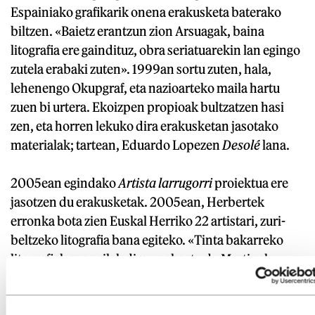
Espainiako grafikarik onena erakusketa baterako
biltzen. «Baietz erantzun zion Arsuagak, baina
litografia ere gaindituz, obra seriatuarekin lan egingo
zutela erabaki zuten». 1999an sortu zuten, hala,
lehenengo Okupgraf, eta nazioarteko maila hartu
zuen bi urtera. Ekoizpen propioak bultzatzen hasi
zen, eta horren lekuko dira erakusketan jasotako
materialak; tartean, Eduardo Lopezen
Desolé
lana.
2005ean egindako
Artista larrugorri
proiektua ere
jasotzen du erakusketak. 2005ean, Herbertek
erronka bota zien Euskal Herriko 22 artistari, zuri-
beltzeko litografia bana egiteko. «Tinta bakarreko
litografiak oso zailak dira», zehaztu du Martinek,
«berak esaten zuen artista biluzik geratzen den
agertokia dela». Zumeta, Salazar, Jauregi, Goenaga