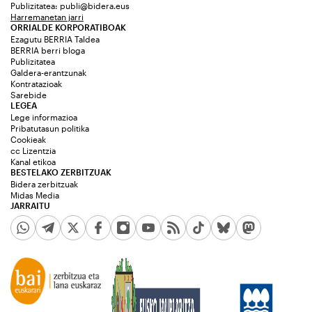
Publizitatea:
publi@bidera.eus
Harremanetan jarri
ORRIALDE KORPORATIBOAK
Ezagutu BERRIA Taldea
BERRIA berri bloga
Publizitatea
Galdera-erantzunak
Kontratazioak
Sarebide
LEGEA
Lege informazioa
Pribatutasun politika
Cookieak
cc Lizentzia
Kanal etikoa
BESTELAKO ZERBITZUAK
Bidera zerbitzuak
Midas Media
JARRAITU