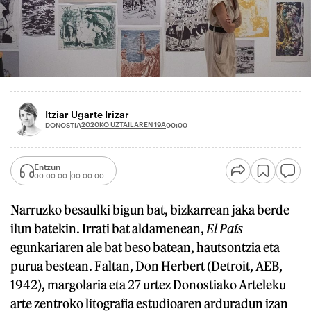
Itziar Ugarte Irizar
2020KO UZTAILAREN 19A
DONOSTIA
00:00
Entzun
00:00:00
00:00:00
Narruzko besaulki bigun bat, bizkarrean jaka berde
ilun batekin. Irrati bat aldamenean,
El País
egunkariaren ale bat beso batean, hautsontzia eta
purua bestean. Faltan, Don Herbert (Detroit, AEB,
1942), margolaria eta 27 urtez Donostiako Arteleku
arte zentroko litografia estudioaren arduradun izan