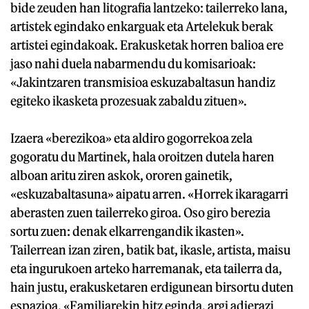
bide zeuden han litografia lantzeko: tailerreko lana,
artistek egindako enkarguak eta Artelekuk berak
artistei egindakoak. Erakusketak horren balioa ere
jaso nahi duela nabarmendu du komisarioak:
«Jakintzaren transmisioa eskuzabaltasun handiz
egiteko ikasketa prozesuak zabaldu zituen».
Izaera «berezikoa» eta aldiro gogorrekoa zela
gogoratu du Martinek, hala oroitzen dutela haren
alboan aritu ziren askok, ororen gainetik,
«eskuzabaltasuna» aipatu arren. «Horrek ikaragarri
aberasten zuen tailerreko giroa. Oso giro berezia
sortu zuen: denak elkarrengandik ikasten».
Tailerrean izan ziren, batik bat, ikasle, artista, maisu
eta ingurukoen arteko harremanak, eta tailerra da,
hain justu, erakusketaren erdigunean birsortu duten
espazioa. «Familiarekin hitz eginda, argi adierazi