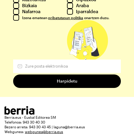
Bizkaia
Araba
Nafarroa
Iparraldea
Izena ematean
pribatutasun politika
onartzen duzu.
Berria.eus - Euskal Editorea SM
Telefonoa: 943 30 40 30
Bezero arreta: 943 30 43 45 | laguna@berria.eus
Webgunea:
webgunea@berria.eus