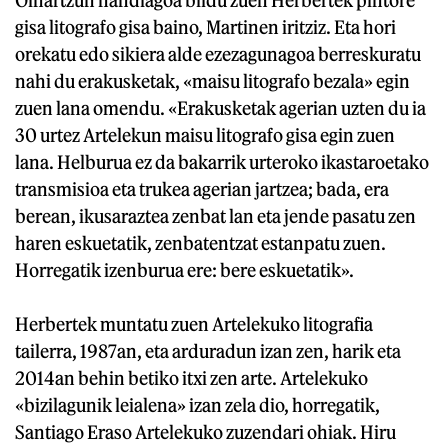
gisa litografo gisa baino, Martinen iritziz. Eta hori
orekatu edo sikiera alde ezezagunagoa berreskuratu
nahi du erakusketak, «maisu litografo bezala» egin
zuen lana omendu. «Erakusketak agerian uzten du ia
30 urtez Artelekun maisu litografo gisa egin zuen
lana. Helburua ez da bakarrik urteroko ikastaroetako
transmisioa eta trukea agerian jartzea; bada, era
berean, ikusaraztea zenbat lan eta jende pasatu zen
haren eskuetatik, zenbatentzat estanpatu zuen.
Horregatik izenburua ere: bere eskuetatik».
Herbertek muntatu zuen Artelekuko litografia
tailerra, 1987an, eta arduradun izan zen, harik eta
2014an behin betiko itxi zen arte. Artelekuko
«bizilagunik leialena» izan zela dio, horregatik,
Santiago Eraso Artelekuko zuzendari ohiak. Hiru