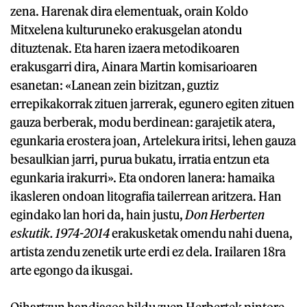
zena. Harenak dira elementuak, orain Koldo
Mitxelena kulturuneko erakusgelan atondu
dituztenak. Eta haren izaera metodikoaren
erakusgarri dira, Ainara Martin komisarioaren
esanetan: «Lanean zein bizitzan, guztiz
errepikakorrak zituen jarrerak, egunero egiten zituen
gauza berberak, modu berdinean: garajetik atera,
egunkaria erostera joan, Artelekura iritsi, lehen gauza
besaulkian jarri, purua bukatu, irratia entzun eta
egunkaria irakurri». Eta ondoren lanera: hamaika
ikasleren ondoan litografia tailerrean aritzera. Han
egindako lan hori da, hain justu,
Don Herberten
eskutik. 1974-2014
erakusketak omendu nahi duena,
artista zendu zenetik urte erdi ez dela. Irailaren 18ra
arte egongo da ikusgai.
Oihartzun handiagoa bildu zuen Herbertek pintore