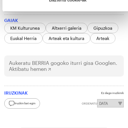
gero; badago identifikazio bat bi lengoaien artean».
GAIAK
KM Kulturunea
Altxerri galeria
Gipuzkoa
Euskal Herria
Arteak eta kultura
Arteak
Aukeratu
BERRIA
gogoko iturri gisa Googlen.
Aktibatu hemen
IRUZKINAK
Ez dago iruzkinik
Iruzkin bat egin
ORDENATU