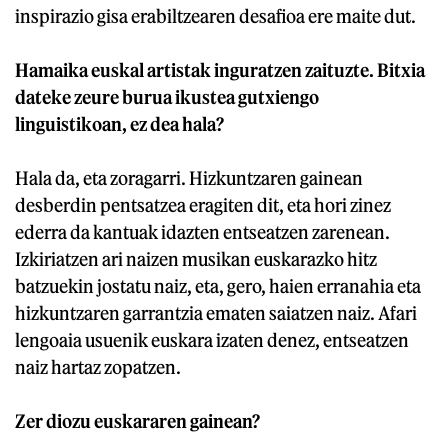
inspirazio gisa erabiltzearen desafioa ere maite dut.
Hamaika euskal artistak inguratzen zaituzte. Bitxia
dateke zeure burua ikustea gutxiengo
linguistikoan, ez dea hala?
Hala da, eta zoragarri. Hizkuntzaren gainean
desberdin pentsatzea eragiten dit, eta hori zinez
ederra da kantuak idazten entseatzen zarenean.
Izkiriatzen ari naizen musikan euskarazko hitz
batzuekin jostatu naiz, eta, gero, haien erranahia eta
hizkuntzaren garrantzia ematen saiatzen naiz. Afari
lengoaia usuenik euskara izaten denez, entseatzen
naiz hartaz zopatzen.
Zer diozu euskararen gainean?