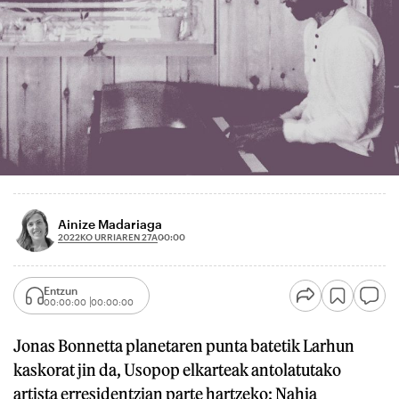
Ainize Madariaga
2022KO URRIAREN 27A
00:00
Entzun
00:00:00
00:00:00
Jonas Bonnetta planetaren punta batetik Larhun
kaskorat jin da, Usopop elkarteak antolatutako
artista erresidentzian parte hartzeko: Nahia