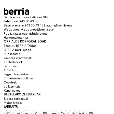
Berria.eus - Euskal Editorea SM
Telefonoa: 943 30 40 30
Bezero arreta: 943 30 43 45 | laguna@berria.eus
Webgunea:
webgunea@berria.eus
Publizitatea:
publi@bidera.eus
Harremanetan jarri
ORRIALDE KORPORATIBOAK
Ezagutu BERRIA Taldea
BERRIA berri bloga
Publizitatea
Galdera-erantzunak
Kontratazioak
Sarebide
LEGEA
Lege informazioa
Pribatutasun politika
Cookieak
cc Lizentzia
Kanal etikoa
BESTELAKO ZERBITZUAK
Bidera zerbitzuak
Midas Media
JARRAITU