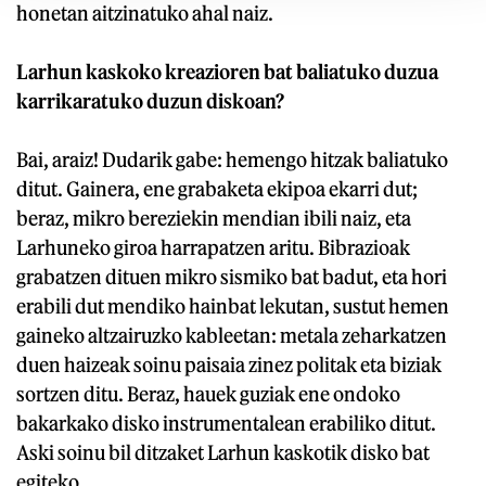
honetan aitzinatuko ahal naiz.
Larhun kaskoko kreazioren bat baliatuko duzua
karrikaratuko duzun diskoan?
Bai, araiz! Dudarik gabe: hemengo hitzak baliatuko
ditut. Gainera, ene grabaketa ekipoa ekarri dut;
beraz, mikro bereziekin mendian ibili naiz, eta
Larhuneko giroa harrapatzen aritu. Bibrazioak
grabatzen dituen mikro sismiko bat badut, eta hori
erabili dut mendiko hainbat lekutan, sustut hemen
gaineko altzairuzko kableetan: metala zeharkatzen
duen haizeak soinu paisaia zinez politak eta biziak
sortzen ditu. Beraz, hauek guziak ene ondoko
bakarkako disko instrumentalean erabiliko ditut.
Aski soinu bil ditzaket Larhun kaskotik disko bat
egiteko.