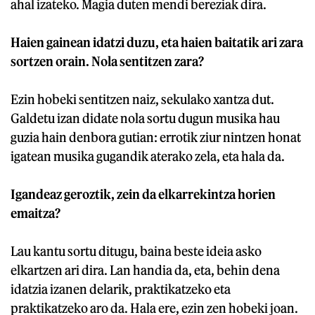
ahal izateko. Magia duten mendi bereziak dira.
Haien gainean idatzi duzu, eta haien baitatik ari zara
sortzen orain. Nola sentitzen zara?
Ezin hobeki sentitzen naiz, sekulako xantza dut.
Galdetu izan didate nola sortu dugun musika hau
guzia hain denbora gutian: errotik ziur nintzen honat
igatean musika gugandik aterako zela, eta hala da.
Igandeaz geroztik, zein da elkarrekintza horien
emaitza?
Lau kantu sortu ditugu, baina beste ideia asko
elkartzen ari dira. Lan handia da, eta, behin dena
idatzia izanen delarik, praktikatzeko eta
praktikatzeko aro da. Hala ere, ezin zen hobeki joan.