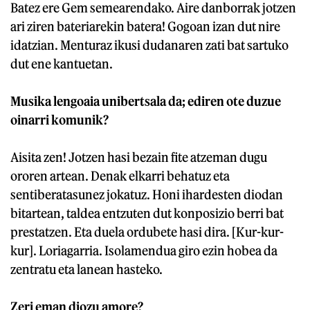
Batez ere Gem semearendako. Aire danborrak jotzen
ari ziren bateriarekin batera! Gogoan izan dut nire
idatzian. Menturaz ikusi dudanaren zati bat sartuko
dut ene kantuetan.
Musika lengoaia unibertsala da; ediren ote duzue
oinarri komunik?
Aisita zen! Jotzen hasi bezain fite atzeman dugu
ororen artean. Denak elkarri behatuz eta
sentiberatasunez jokatuz. Honi ihardesten diodan
bitartean, taldea entzuten dut konposizio berri bat
prestatzen. Eta duela ordubete hasi dira. [Kur-kur-
kur]. Loriagarria. Isolamendua giro ezin hobea da
zentratu eta lanean hasteko.
Zeri eman diozu amore?