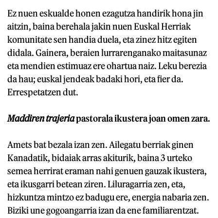
Ez nuen eskualde honen ezagutza handirik hona jin
aitzin, baina berehala jakin nuen Euskal Herriak
komunitate sen handia duela, eta zinez hitz egiten
didala. Gainera, beraien lurrarenganako maitasunaz
eta mendien estimuaz ere ohartua naiz. Leku berezia
da hau; euskal jendeak badaki hori, eta fier da.
Errespetatzen dut.
Maddiren trajeria
pastorala ikustera joan omen zara.
Amets bat bezala izan zen. Ailegatu berriak ginen
Kanadatik, bidaiak arras akiturik, baina 3 urteko
semea herrirat eraman nahi genuen gauzak ikustera,
eta ikusgarri betean ziren. Liluragarria zen, eta,
hizkuntza mintzo ez badugu ere, energia nabaria zen.
Biziki une gogoangarria izan da ene familiarentzat.