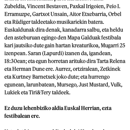
Zubeldia, Vincent Bestaven, Paxkal Irigoien, Peio I.
Erramuzpe, Gartxot Unsain, Aitor Etxebarria, Orbel
eta Rüdiger taldeetako musikariekin batera.
Euskaldunak dira denak, kanadarra salbu, eta heldu
den asteburuan egingo den Mapa Galduak festibala
kari jautsiko dute gain hartan kreaturikoa, Mugarri 25
izenpean. Saran (Lapurdi) izanen da, igandean,
18:30ean; eta egun horretan arituko dira Tarta Relena
eta Herman Dune ere. Aurrez, ortziralean, Zetkinek
eta Kurtney Barnetxek joko dute; eta hurrengo
egunean, larunbatean, Mursego, Just Mustard, Vulk,
Lukiek eta Tiri&Tery taldeek.
Ez duzu lehenbiziko aldia Euskal Herrian, ezta
festibalean ere.