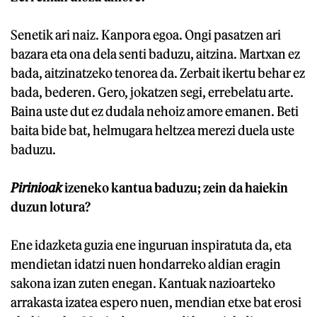
Senetik ari naiz. Kanpora egoa. Ongi pasatzen ari
bazara eta ona dela senti baduzu, aitzina. Martxan ez
bada, aitzinatzeko tenorea da. Zerbait ikertu behar ez
bada, bederen. Gero, jokatzen segi, errebelatu arte.
Baina uste dut ez dudala nehoiz amore emanen. Beti
baita bide bat, helmugara heltzea merezi duela uste
baduzu.
Pirinioak
izeneko kantua baduzu; zein da haiekin
duzun lotura?
Ene idazketa guzia ene inguruan inspiratuta da, eta
mendietan idatzi nuen hondarreko aldian eragin
sakona izan zuten enegan. Kantuak nazioarteko
arrakasta izatea espero nuen, mendian etxe bat erosi