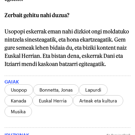
Zerbait gehitu nahi duzua?
Usopopi eskerrak eman nahi dizkiot ongi moldatuko
nintzela sinesteagatik, eta hona ekartzeagatik. Gem
gure semeak lehen bidaia du, eta biziki kontent naiz
Euskal Herrian. Eta bistan dena, eskerrak Dani eta
Itziarri mendi kaskoan batzarri egiteagatik.
GAIAK
Usopop
Bonnetta, Jonas
Lapurdi
Kanada
Euskal Herria
Arteak eta kultura
Musika