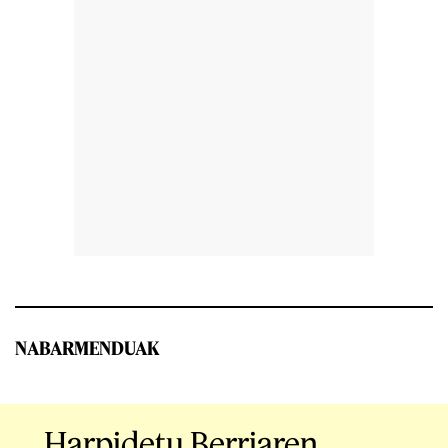
NABARMENDUAK
Harpidetu Berriaren