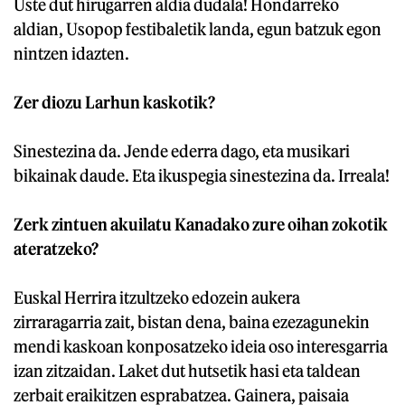
Uste dut hirugarren aldia dudala! Hondarreko
aldian, Usopop festibaletik landa, egun batzuk egon
nintzen idazten.
Zer diozu Larhun kaskotik?
Sinestezina da. Jende ederra dago, eta musikari
bikainak daude. Eta ikuspegia sinestezina da. Irreala!
Zerk zintuen akuilatu Kanadako zure oihan zokotik
ateratzeko?
Euskal Herrira itzultzeko edozein aukera
zirraragarria zait, bistan dena, baina ezezagunekin
mendi kaskoan konposatzeko ideia oso interesgarria
izan zitzaidan. Laket dut hutsetik hasi eta taldean
zerbait eraikitzen esprabatzea. Gainera, paisaia