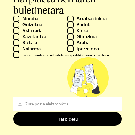
buletinetara
Mendia
Arratsaldekoa
Goizekoa
Badok
Astekaria
Kinka
Kazetaritza
Gipuzkoa
Bizkaia
Araba
Nafarroa
Iparraldea
Izena ematean
pribatutasun politika
onartzen duzu.