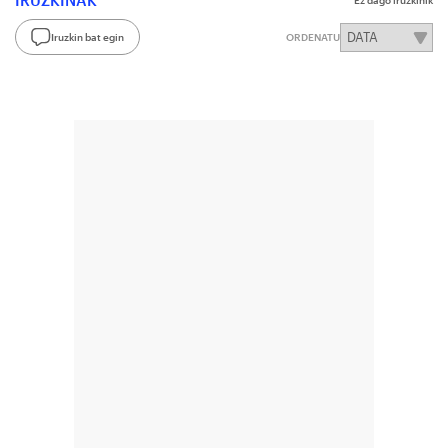
IRUZKINAK
Ez dago iruzkinik
Iruzkin bat egin
ORDENATU