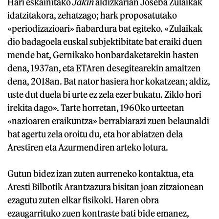
Hari eskainitako
Jakin
aldizkarian Joseba Zulaikak
idatzitakora, zehatzago; hark proposatutako
«periodizazioari» ñabardura bat egiteko. «Zulaikak
dio badagoela euskal subjektibitate bat eraiki duen
mende bat, Gernikako bonbardaketarekin hasten
dena, 1937an, eta ETAren desegitearekin amaitzen
dena, 2018an. Bat nator hasiera hor kokatzean; aldiz,
uste dut duela bi urte ez zela ezer bukatu. Ziklo hori
irekita dago». Tarte horretan, 1960ko urteetan
«nazioaren eraikuntza» berrabiarazi zuen belaunaldi
bat agertu zela oroitu du, eta hor abiatzen dela
Arestiren eta Azurmendiren arteko lotura.
Gutun bidez izan zuten aurreneko kontaktua, eta
Aresti Bilbotik Arantzazura bisitan joan zitzaionean
ezagutu zuten elkar fisikoki. Haren obra
ezaugarrituko zuen kontraste bati bide emanez,