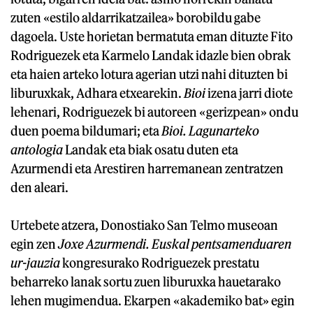
zuten «estilo aldarrikatzailea» borobildu gabe
dagoela. Uste horietan bermatuta eman dituzte Fito
Rodriguezek eta Karmelo Landak idazle bien obrak
eta haien arteko lotura agerian utzi nahi dituzten bi
liburuxkak, Adhara etxearekin.
Bioi
izena jarri diote
lehenari, Rodriguezek bi autoreen «gerizpean» ondu
duen poema bildumari; eta
Bioi. Lagunarteko
antologia
Landak eta biak osatu duten eta
Azurmendi eta Arestiren harremanean zentratzen
den aleari.
Urtebete atzera, Donostiako San Telmo museoan
egin zen
Joxe Azurmendi. Euskal pentsamenduaren
ur-jauzia
kongresurako Rodriguezek prestatu
beharreko lanak sortu zuen liburuxka hauetarako
lehen mugimendua. Ekarpen «akademiko bat» egin