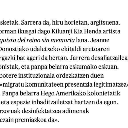
sketak. Sarrera da, hiru horietan, argitsuena.
orman ikusgai dago Kiluanji Kia Henda artista
quista del reino sin memoria
lana. Jeanne
 Donostiako udaletxeko ekitaldi aretoaren
gazki bat ageri da bertan. Jarrera desafiatzailea
onistak, eta panpa belarra eskumako eskuan.
 botere instituzionala ordezkatzen duen
 «migratu komunitateen presentzia legitimatzea
. Panpa belarra Hego Amerikako kolonietatik
 eta espezie inbaditzailetzat hartzen da egun.
lurzoruak desinfektatzea adimenak
bezain premiazkoa da».