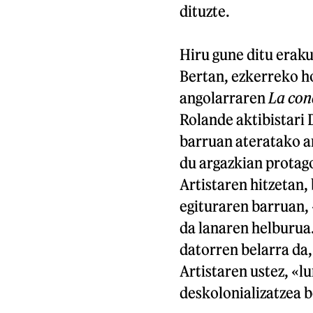
dituzte.
Hiru gune ditu eraku
Bertan, ezkerreko h
angolarraren
La con
Rolande aktibistari
barruan ateratako ar
du argazkian protag
Artistaren hitzetan,
egituraren barruan,
da lanaren helburua
datorren belarra da,
Artistaren ustez, «
deskolonializatzea 