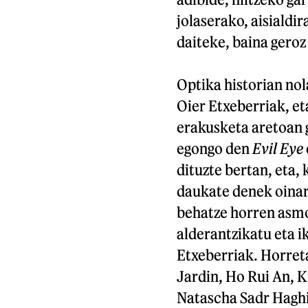
jolaserako, aisialdi
daiteke, baina geroz
Optika historian nol
Oier Etxeberriak, e
erakusketa aretoan g
egongo den
Evil Eye
dituzte bertan, eta, 
daukate denek oinar
behatze horren asmo
alderantzikatu eta i
Etxeberriak. Horreta
Jardin, Ho Rui An, 
Natascha Sadr Haghig