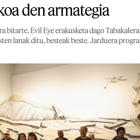
akoa den armategia
a bitarte, Evil Eye erakusketa dago Tabakaleran
sten lanak ditu, besteak beste. Jarduera progr