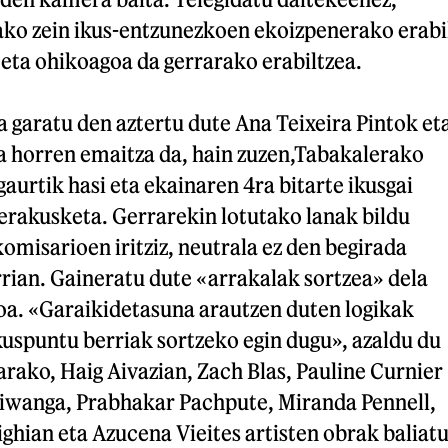
rako zein ikus-entzunezkoen ekoizpenerako erabi
 eta ohikoagoa da gerrarako erabiltzea.
a garatu den aztertu dute Ana Teixeira Pintok et
ta horren emaitza da, hain zuzen,Tabakalerako
aurtik hasi eta ekainaren 4ra bitarte ikusgai
erakusketa. Gerrarekin lotutako lanak bildu
komisarioen iritziz, neutrala ez den begirada
rian. Gaineratu dute «arrakalak sortzea» dela
a. «Garaikidetasuna arautzen duten logikak
kuspuntu berriak sortzeko egin dugu», azaldu du
rako, Haig Aivazian, Zach Blas, Pauline Curnier
Kiwanga, Prabhakar Pachpute, Miranda Pennell,
hian eta Azucena Vieites artisten obrak baliat