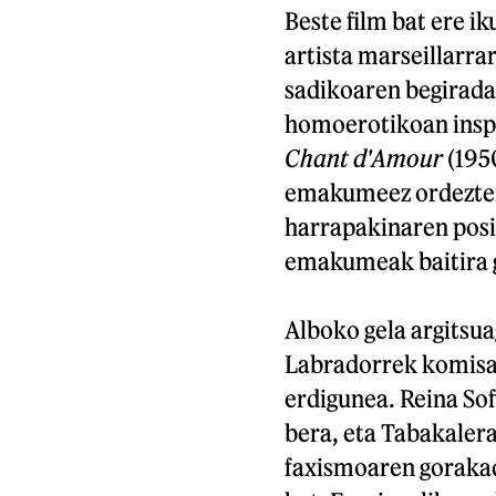
Beste film bat ere i
artista marseillarra
sadikoaren begirada
homoerotikoan insp
Chant d'Amour
(195
emakumeez ordezten 
harrapakinaren posiz
emakumeak baitira gi
Alboko gela argits
Labradorrek komisar
erdigunea. Reina So
bera, eta Tabakalera
faxismoaren gorakad