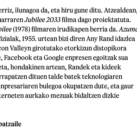
rriz, ilunagoa da, eta hiru gune ditu. Atzealdean
uarraren
Jubilee 2033
filma dago proiektatuta.
ilee
(1978) filmaren irudikapen berria da.
Azum
izialak, 1955. urtean bizi diren Any Rand idazlea
icon Valleyn girotutako etorkizun distopikora
e, Facebook eta Google enpresen egoitzak sua
 eta, hondakinen artean, Randek eta kideek
rrapatzen dituen talde batek teknologiaren
enpresariaren bulegoa okupatzen dute, eta gaur
terneten aurkako mezuak bidaltzen dizkie
atzaile