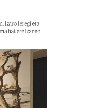
. Izaro Ieregi eta
ama bat ere izango