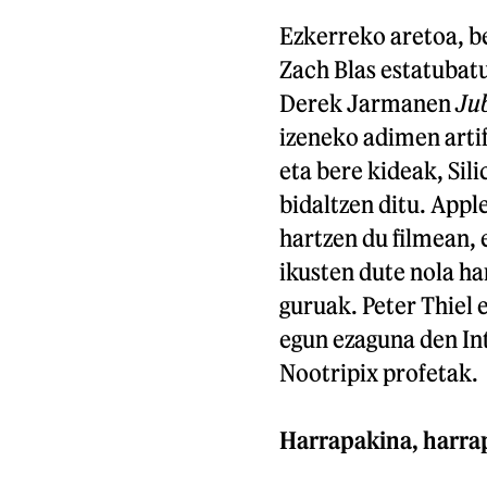
Ezkerreko aretoa, be
Zach Blas estatubat
Derek Jarmanen
Jub
izeneko adimen artif
eta bere kideak, Sil
bidaltzen ditu. Appl
hartzen du filmean,
ikusten dute nola ha
guruak. Peter Thiel 
egun ezaguna den In
Nootripix profetak.
Harrapakina, harrap