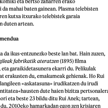
, komiki eta bertso zaharren erako
 da mahai baten gainean. Plasma telebisten
ren kutxa itxurako telebistek garaia
n duten artean.
imendua
a da ikus-entzunezko beste lan bat. Hain zuzen,
ileak fabrikatik ateratzen
(1895) filma
 eta garaikidetasunera ekarri du. Pelikulak
bat erakusten du, emakumeak gehienak. Ho Rui
, langileen «askatasuna» irudikatzen du irudi
entitatea«hausten dute haien bizitza pertsonaler
ori eta beste 23 bildu ditu Rui Anek; tartean,
in du, 2010eko hamarkadan egon zen krisiaren