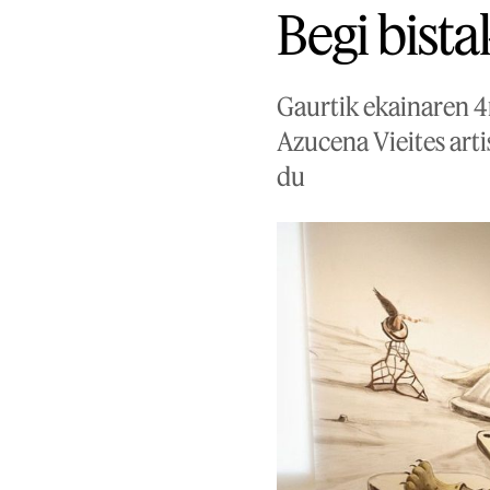
Begi bist
Gaurtik ekainaren 4r
Azucena Vieites arti
du