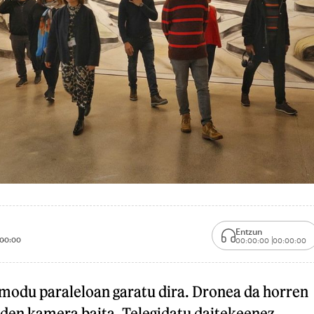
Entzun
00:00
00:00:00
00:00:00
 modu paraleloan garatu dira. Dronea da horren
i den kamera baita. Telegidatu daitekeenez,