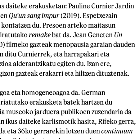
kus daiteke erakusketan: Pauline Curnier Jardin
ren
Qu'un sang impur
(2019). Espetxezain
 kontatzen du. Presoen arteko maitasun
iratutako
remake
bat da. Jean Geneten
Un
0) filmeko gazteak menopausia garaian dauden
ditu Curnierrek, eta harrapakari eta
ioa alderantzikatu egiten du. Izan ere,
zon gazteak erakarri eta hiltzen dituztenak.
uagoa eta homogeneoagoa da. German
iatutako erakusketa batek hartzen du
fia museoko jarduera publikoen zuzendaria da
n ikus daiteke karlismotik hasita, Rifeko gerra,
a eta 36ko gerrarekin lotzen duen
continuum