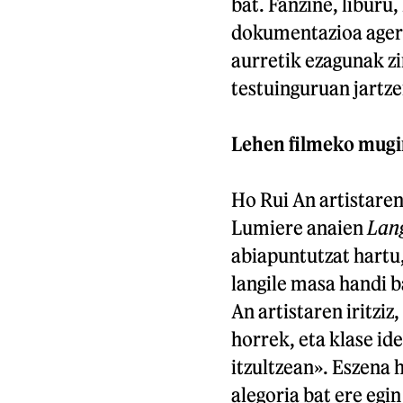
bat. Fanzine, liburu
dokumentazioa ageri
aurretik ezagunak zi
testuinguruan jartze
Lehen filmeko mug
Ho Rui An artistaren
Lumiere anaien
Lang
abiapuntutzat hartu,
langile masa handi 
An artistaren iritziz
horrek, eta klase id
itzultzean». Eszena h
alegoria bat ere eg