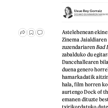
Uxue Rey Gorraiz
2024KO EKAINAREN 14A
13:10
Astelehenean ekine
Zinema Jaialdiaren 
zuzendariaren
Bad 
zabalduko du egitar
Dancehallearen bil
duena genero horrek
hamarkadatik aitzi
hala, film horren k
aurtengo Dock of th
emanen dituzte bes
txirikordatuko dut