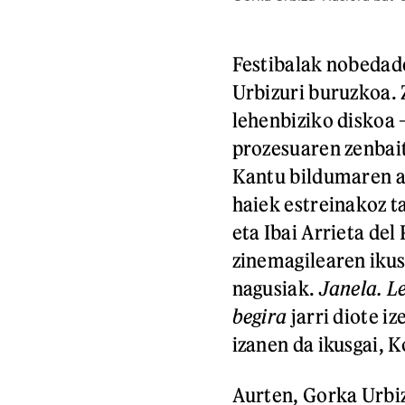
Festibalak nobedade
Urbizuri buruzkoa.
lehenbiziko diskoa 
prozesuaren zenbait
Kantu bildumaren a
haiek estreinakoz ta
eta Ibai Arrieta de
zinemagilearen iku
nagusiak.
Janela. L
begira
jarri diote i
izanen da ikusgai, 
Aurten, Gorka Urbiz