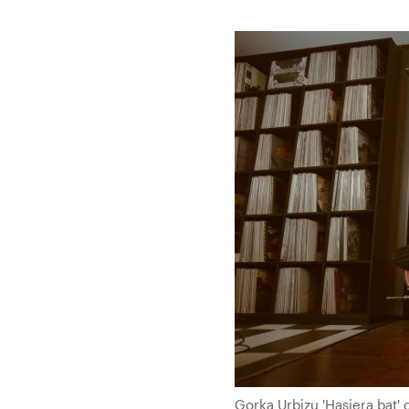
Gorka Urbizu 'Hasiera bat' 