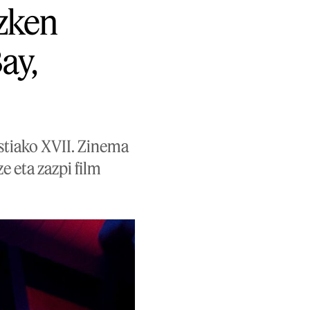
zken
ay,
stiako XVII. Zinema
ze eta zazpi film