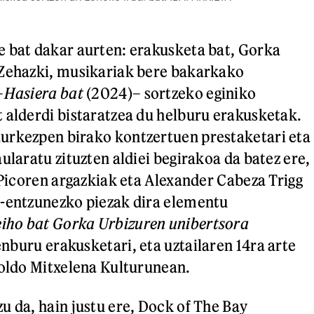
 bat dakar aurten: erakusketa bat, Gorka
 Zehazki, musikariak bere bakarkako
–
Hasiera bat
(2024)– sortzeko eginiko
 alderdi bistaratzea du helburu erakusketak.
urkezpen birako kontzertuen prestaketari eta
ularatu zituzten aldiei begirakoa da batez ere,
l Picoren argazkiak eta Alexander Cabeza Trigg
s-entzunezko piezak dira elementu
eiho bat Gorka Urbizuren unibertsora
zenburu erakusketari, eta uztailaren 14ra arte
Koldo Mitxelena Kulturunean.
u da, hain justu ere, Dock of The Bay