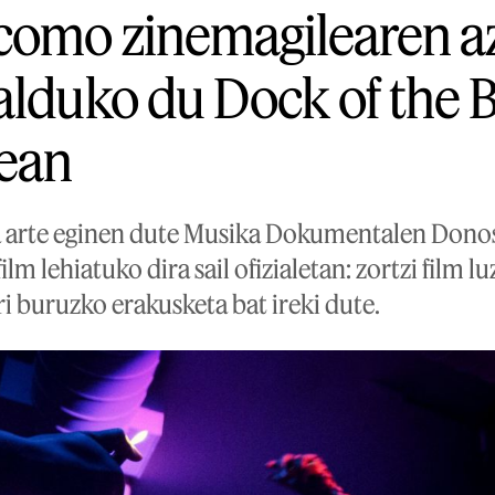
como zinemagilearen a
alduko du Dock of the B
nean
a arte eginen dute Musika Dokumentalen Dono
lm lehiatuko dira sail ofizialetan: zortzi film lu
i buruzko erakusketa bat ireki dute.