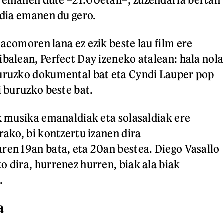
aldia emanen du gero.
iacomoren lana ez ezik beste lau film ere
ibalean, Perfect Day izeneko atalean: hala nola
buruzko dokumental bat eta Cyndi Lauper pop
i buruzko beste bat.
ak musika emanaldiak eta solasaldiak ere
rako, bi kontzertu izanen dira
ren 19an bata, eta 20an bestea. Diego Vasallo
o dira, hurrenez hurren, biak ala biak
a.
a