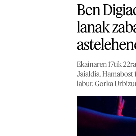
Ben Digia
lanak zab
astelehe
Ekainaren 17tik 22r
Jaialdia. Hamabost fi
labur. Gorka Urbizur