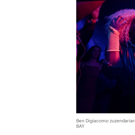
Ben Digiacomo zuzendariare
BAY