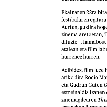
Ekainaren 22ra bita
festibalaren egitara
Aurten, guztira ho
zinema aretoetan, 
dituzte–, hamabost i
atalean eta film lab
hurrenez hurren.
Adibidez, film luze
ariko dira Rocio M
eta Gudrun Guten
G
estreinaldia izanen 
zinemagilearen
This
asteazken iluntzea