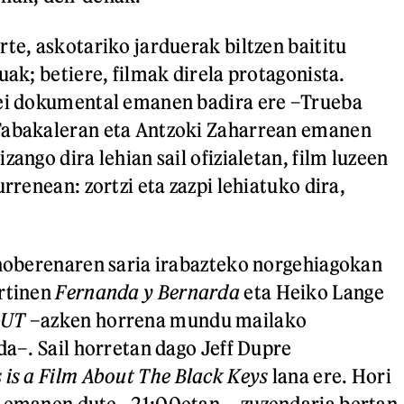
rte, askotariko jarduerak biltzen baititu
uak; betiere, filmak direla protagonista.
gei dokumental emanen badira ere –Trueba
Tabakaleran eta Antzoki Zaharrean emanen
zango dira lehian sail ofizialetan, film luzeen
urrenean: zortzi eta zazpi lehiatuko dira,
 hoberenaren saria irabazteko norgehiagokan
artinen
Fernanda y Bernarda
eta Heiko Lange
UT
–azken horrena mundu mailako
da–. Sail horretan dago Jeff Dupre
 is a Film About The Black Keys
lana ere. Hori
n emanen dute –21:00etan–, zuzendaria bertan