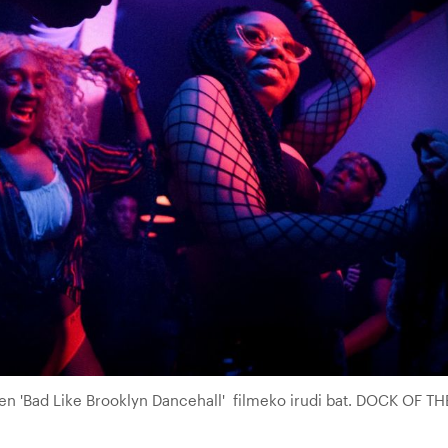
n 'Bad Like Brooklyn Dancehall' filmeko irudi bat. DOCK OF TH