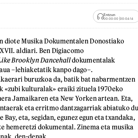
Entzun
00:00:00
00:04:14
n diote Musika Dokumentalen Donostiako
XVII. aldiari. Ben Digiacomo
Like Brooklyn Dancehall
dokumentalak
aua –lehiaketatik kanpo dago–.
akaerari buruzkoa da, batik bat nabarmentzen
 «zubi kulturalak» eraiki zituela 1970eko
nera Jamaikaren eta New Yorken artean. Eta,
ontaerak eta erritmo dantzagarriak abiatuko d
e Bay, eta, segidan, egunez egun eta txandaka,
te hemeretzi dokumental. Zinema eta musika
enak, den-denak.