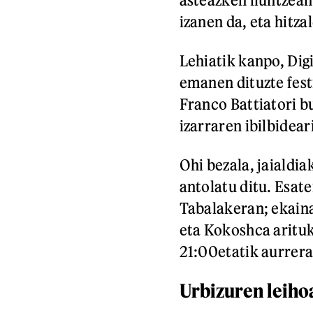
izanen da, eta hitz
Lehiatik kanpo, Dig
emanen dituzte fest
Franco Battiatori 
izarraren ibilbidear
Ohi bezala, jaialdi
antolatu ditu. Esate
Tabalakeran; ekaina
eta Kokoshca arituk
21:00etatik aurrer
Urbizuren leiho