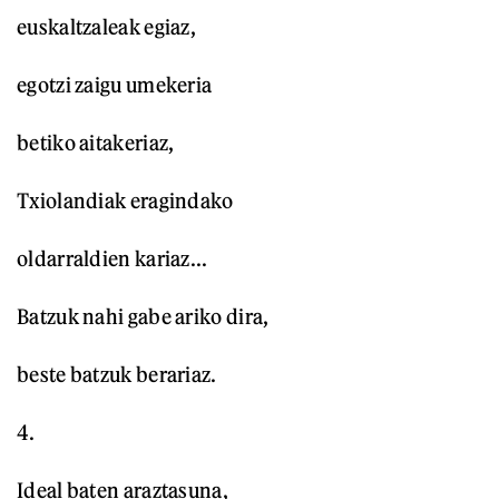
euskaltzaleak egiaz,
egotzi zaigu umekeria
betiko aitakeriaz,
Txiolandiak eragindako
oldarraldien kariaz...
Batzuk nahi gabe ariko dira,
beste batzuk berariaz.
4.
Ideal baten araztasuna,