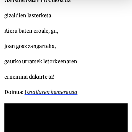
Galbahe baten modukoa da
gizaldien lasterketa.
Aieru baten eroale, gu,
joan goaz zangarteka,
gaurko urratsek letorkeenaren
ernemina dakarte ta!
Doinua:
Uztailaren hemeretzia