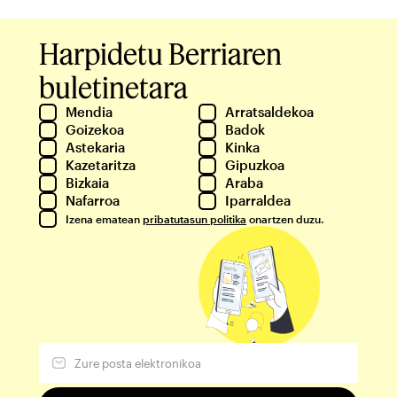
Harpidetu Berriaren
buletinetara
Mendia
Arratsaldekoa
Goizekoa
Badok
Astekaria
Kinka
Kazetaritza
Gipuzkoa
Bizkaia
Araba
Nafarroa
Iparraldea
Izena ematean
pribatutasun politika
onartzen duzu.