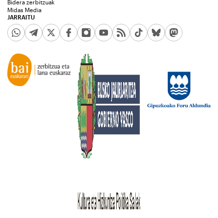
Bidera zerbitzuak
Midas Media
JARRAITU