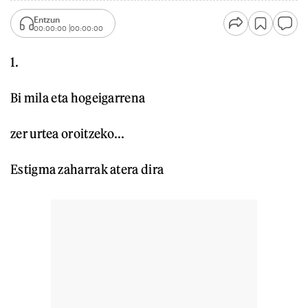
Entzun
00:00:00
00:00:00
1.
Bi mila eta hogeigarrena
zer urtea oroitzeko...
Estigma zaharrak atera dira