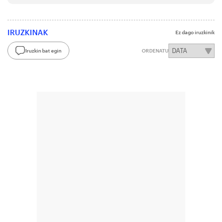
IRUZKINAK
Ez dago iruzkinik
Iruzkin bat egin
ORDENATU