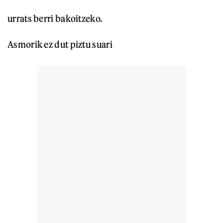
urrats berri bakoitzeko.
Asmorik ez dut piztu suari