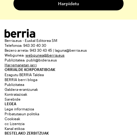
Berria.eus - Euskal Editorea SM
Telefonoa: 943 30 40 30
Bezero arreta: 943 30 43 45 | laguna@berria.eus
Webgunea:
webgunea@berria.eus
Publizitatea:
publi@bidera.eus
Harremanetan jarri
ORRIALDE KORPORATIBOAK
Ezagutu BERRIA Taldea
BERRIA berri bloga
Publizitatea
Galdera-erantzunak
Kontratazioak
Sarebide
LEGEA
Lege informazioa
Pribatutasun politika
Cookieak
cc Lizentzia
Kanal etikoa
BESTELAKO ZERBITZUAK