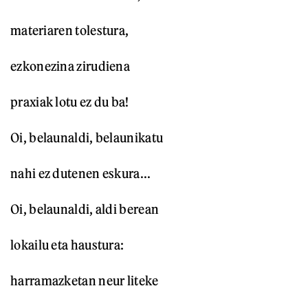
materiaren tolestura,
ezkonezina zirudiena
praxiak lotu ez du ba!
Oi, belaunaldi, belaunikatu
nahi ez dutenen eskura...
Oi, belaunaldi, aldi berean
lokailu eta haustura:
harramazketan neur liteke