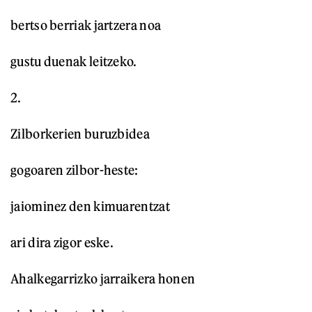
bertso berriak jartzera noa
gustu duenak leitzeko.
2.
Zilborkerien buruzbidea
gogoaren zilbor-heste:
jaiominez den kimuarentzat
ari dira zigor eske.
Ahalkegarrizko jarraikera honen