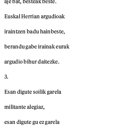
aje bat, besteak beste.
Euskal Herrian argudioak
iraintzen badu hainbeste,
berandu gabe irainak eurak
argudio bihur daitezke.
3.
Esan digute soilik garela
militante alegiaz,
esan digute gu ez garela