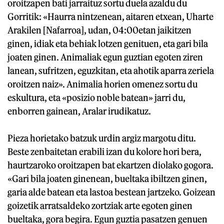
oroitzapen bati jarraituz sortu duela azaldu du
Gorritik: «Haurra nintzenean, aitaren etxean, Uharte
Arakilen [Nafarroa], udan, 04:00etan jaikitzen
ginen, idiak eta behiak lotzen genituen, eta gari bila
joaten ginen. Animaliak egun guztian egoten ziren
lanean, sufritzen, eguzkitan, eta ahotik aparra zeriela
oroitzen naiz». Animalia horien omenez sortu du
eskultura, eta «posizio noble batean» jarri du,
enborren gainean, Aralar irudikatuz.
Pieza horietako batzuk urdin argiz margotu ditu.
Beste zenbaitetan erabili izan du kolore hori bera,
haurtzaroko oroitzapen bat ekartzen diolako gogora.
«Gari bila joaten ginenean, bueltaka ibiltzen ginen,
garia alde batean eta lastoa bestean jartzeko. Goizean
goizetik arratsaldeko zortziak arte egoten ginen
bueltaka, gora begira. Egun guztia pasatzen genuen