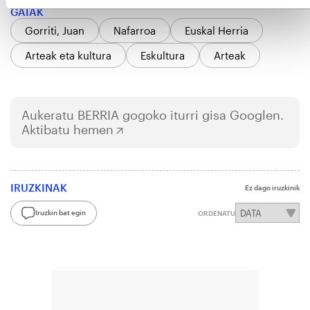
GAIAK
Gorriti, Juan
Nafarroa
Euskal Herria
Arteak eta kultura
Eskultura
Arteak
Aukeratu
BERRIA
gogoko iturri gisa Googlen.
Aktibatu hemen
IRUZKINAK
Ez dago iruzkinik
Iruzkin bat egin
ORDENATU