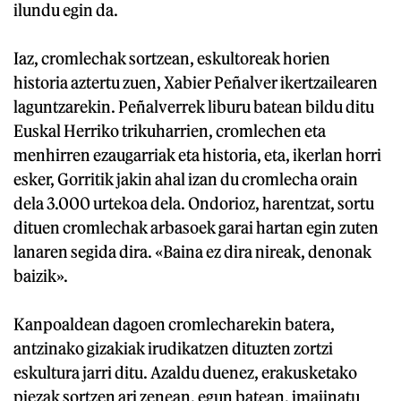
ilundu egin da.
Iaz, cromlechak sortzean, eskultoreak horien
historia aztertu zuen, Xabier Peñalver ikertzailearen
laguntzarekin. Peñalverrek liburu batean bildu ditu
Euskal Herriko trikuharrien, cromlechen eta
menhirren ezaugarriak eta historia, eta, ikerlan horri
esker, Gorritik jakin ahal izan du cromlecha orain
dela 3.000 urtekoa dela. Ondorioz, harentzat, sortu
dituen cromlechak arbasoek garai hartan egin zuten
lanaren segida dira. «Baina ez dira nireak, denonak
baizik».
Kanpoaldean dagoen cromlecharekin batera,
antzinako gizakiak irudikatzen dituzten zortzi
eskultura jarri ditu. Azaldu duenez, erakusketako
piezak sortzen ari zenean, egun batean, imajinatu