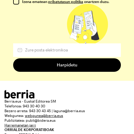
Izena ematean
pribatutasun politika
onartzen duzu.
Berria.eus - Euskal Editorea SM
Telefonoa: 943 30 40 30
Bezero arreta: 943 30 43 45 | laguna@berria.eus
Webgunea:
webgunea@berria.eus
Publizitatea:
publi@bidera.eus
Harremanetan jarri
ORRIALDE KORPORATIBOAK