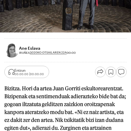
Ane Eslava
2020KO OTSAILAREN 22A
IRUÑEA
00:00
Entzun
00:00:00
00:00:00
Bizitza. Hori da artea Juan Gorriti eskultorearentzat.
Bizipenak eta sentimenduak adierazteko bide bat da;
gogoan iltzatuta gelditzen zaizkion oroitzapenak
kanpora ateratzeko modu bat. «Ni ez naiz artista, eta
ez dakit zer den artea. Nik txikitatik bizi izan dudana
egiten dut», adierazi du. Zurginen eta artzainen