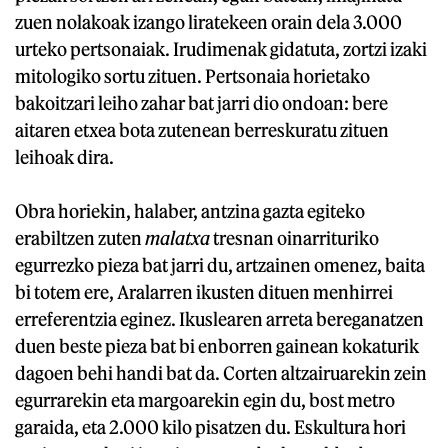
zuen nolakoak izango liratekeen orain dela 3.000
urteko pertsonaiak. Irudimenak gidatuta, zortzi izaki
mitologiko sortu zituen. Pertsonaia horietako
bakoitzari leiho zahar bat jarri dio ondoan: bere
aitaren etxea bota zutenean berreskuratu zituen
leihoak dira.
Obra horiekin, halaber, antzina gazta egiteko
erabiltzen zuten
malatxa
tresnan oinarrituriko
egurrezko pieza bat jarri du, artzainen omenez, baita
bi totem ere, Aralarren ikusten dituen menhirrei
erreferentzia eginez. Ikuslearen arreta bereganatzen
duen beste pieza bat bi enborren gainean kokaturik
dagoen behi handi bat da. Corten altzairuarekin zein
egurrarekin eta margoarekin egin du, bost metro
garaida, eta 2.000 kilo pisatzen du. Eskultura hori