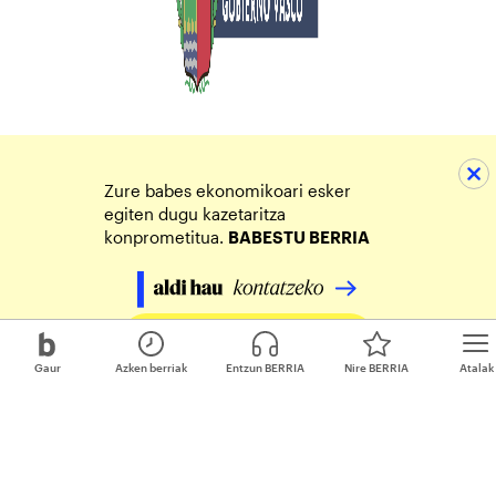
Zure babes ekonomikoari esker
egiten dugu kazetaritza
konprometitua.
BABESTU BERRIA
Egin zure ekarpena
Gaur
Azken berriak
Entzun BERRIA
Nire BERRIA
Atalak