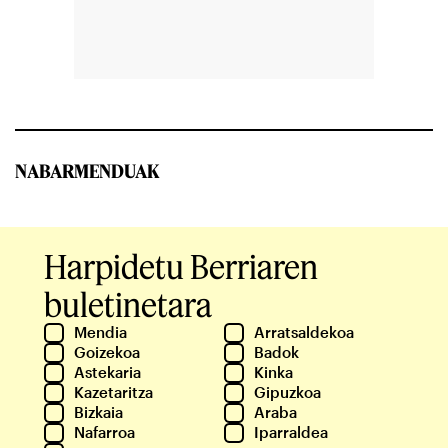
NABARMENDUAK
Harpidetu Berriaren
buletinetara
Mendia
Arratsaldekoa
Goizekoa
Badok
Astekaria
Kinka
Kazetaritza
Gipuzkoa
Bizkaia
Araba
Nafarroa
Iparraldea