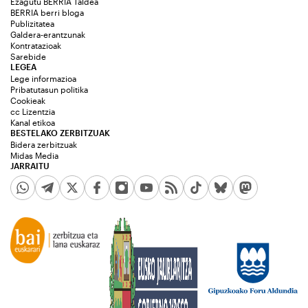
Ezagutu BERRIA Taldea
BERRIA berri bloga
Publizitatea
Galdera-erantzunak
Kontratazioak
Sarebide
LEGEA
Lege informazioa
Pribatutasun politika
Cookieak
cc Lizentzia
Kanal etikoa
BESTELAKO ZERBITZUAK
Bidera zerbitzuak
Midas Media
JARRAITU