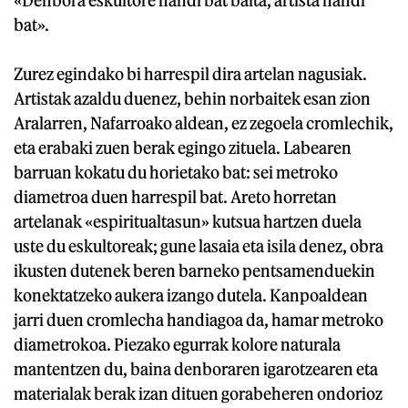
bat».
Zurez egindako bi harrespil dira artelan nagusiak.
Artistak azaldu duenez, behin norbaitek esan zion
Aralarren, Nafarroako aldean, ez zegoela cromlechik,
eta erabaki zuen berak egingo zituela. Labearen
barruan kokatu du horietako bat: sei metroko
diametroa duen harrespil bat. Areto horretan
artelanak «espiritualtasun» kutsua hartzen duela
uste du eskultoreak; gune lasaia eta isila denez, obra
ikusten dutenek beren barneko pentsamenduekin
konektatzeko aukera izango dutela. Kanpoaldean
jarri duen cromlecha handiagoa da, hamar metroko
diametrokoa. Piezako egurrak kolore naturala
mantentzen du, baina denboraren igarotzearen eta
materialak berak izan dituen gorabeheren ondorioz