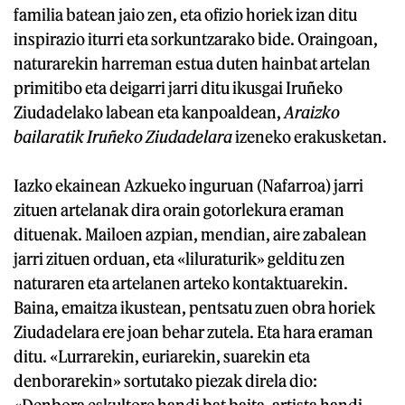
familia batean jaio zen, eta ofizio horiek izan ditu
inspirazio iturri eta sorkuntzarako bide. Oraingoan,
naturarekin harreman estua duten hainbat artelan
primitibo eta deigarri jarri ditu ikusgai Iruñeko
Ziudadelako labean eta kanpoaldean,
Araizko
bailaratik Iruñeko Ziudadelara
izeneko erakusketan.
Iazko ekainean Azkueko inguruan (Nafarroa) jarri
zituen artelanak dira orain gotorlekura eraman
dituenak. Mailoen azpian, mendian, aire zabalean
jarri zituen orduan, eta «liluraturik» gelditu zen
naturaren eta artelanen arteko kontaktuarekin.
Baina, emaitza ikustean, pentsatu zuen obra horiek
Ziudadelara ere joan behar zutela. Eta hara eraman
ditu. «Lurrarekin, euriarekin, suarekin eta
denborarekin» sortutako piezak direla dio:
«Denbora eskultore handi bat baita, artista handi