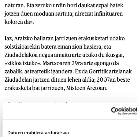
naturan. Eta zeruko urdin hori daukat ezpal batek
jotzen duen moduan sartuta; niretzat infinituaren
kolorea da».
Iaz, Araizko bailaran jarri zuen erakusketari udako
solstizioarekin batera eman zion hasiera, eta
Ziudadelakoa negua amaitu arte utziko du ikusgai,
«zikloa ixteko». Martxoaren 29ra arte egongo da
zabalik, asteartetik igandera. Ez da Gorritik artelanak
Ziudadelan jartzen dituen lehen aldia; 2007an beste
erakusketa bat jarri zuen, Mistoen Aretoan.
«Sentitu, pentsatu eta egin»
Gorritik urteak daramatza eskulturak sortzen.
«Txikitan, aitona zurgina nuenez, haren tresnekin
Datuen erabilera arduratsua