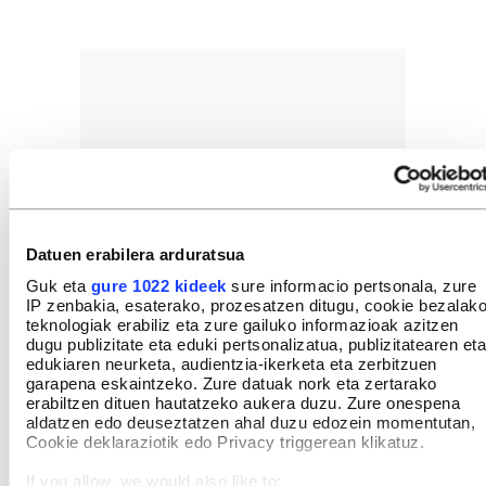
Datuen erabilera arduratsua
Guk eta
gure 1022 kideek
sure informacio pertsonala, zure
IP zenbakia, esaterako, prozesatzen ditugu, cookie bezalak
teknologiak erabiliz eta zure gailuko informazioak azitzen
dugu publizitate eta eduki pertsonalizatua, publizitatearen eta
edukiaren neurketa, audientzia-ikerketa eta zerbitzuen
garapena eskaintzeko. Zure datuak nork eta zertarako
erabiltzen dituen hautatzeko aukera duzu. Zure onespena
aldatzen edo deuseztatzen ahal duzu edozein momentutan,
Cookie deklaraziotik edo Privacy triggerean klikatuz.
If you allow, we would also like to: