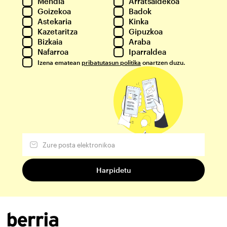
Mendia
Arratsaldekoa
Goizekoa
Badok
Astekaria
Kinka
Kazetaritza
Gipuzkoa
Bizkaia
Araba
Nafarroa
Iparraldea
Izena ematean
pribatutasun politika
onartzen duzu.