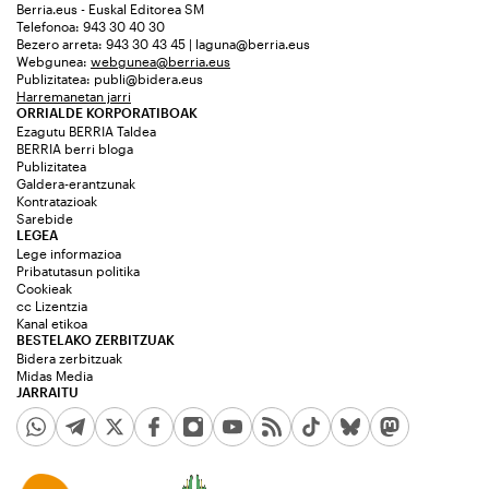
Berria.eus - Euskal Editorea SM
Telefonoa: 943 30 40 30
Bezero arreta: 943 30 43 45 | laguna@berria.eus
Webgunea:
webgunea@berria.eus
Publizitatea:
publi@bidera.eus
Harremanetan jarri
ORRIALDE KORPORATIBOAK
Ezagutu BERRIA Taldea
BERRIA berri bloga
Publizitatea
Galdera-erantzunak
Kontratazioak
Sarebide
LEGEA
Lege informazioa
Pribatutasun politika
Cookieak
cc Lizentzia
Kanal etikoa
BESTELAKO ZERBITZUAK
Bidera zerbitzuak
Midas Media
JARRAITU