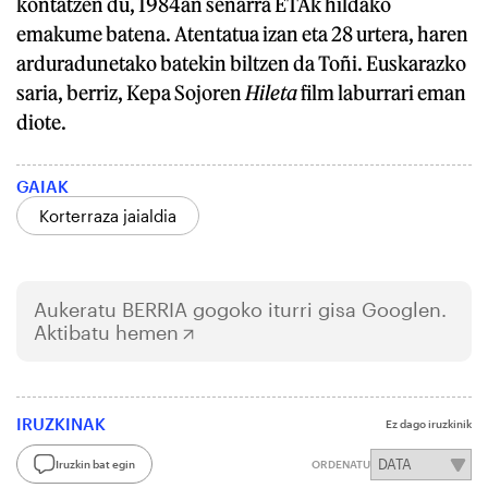
kontatzen du, 1984an senarra ETAk hildako
emakume batena. Atentatua izan eta 28 urtera, haren
arduradunetako batekin biltzen da Toñi. Euskarazko
saria, berriz, Kepa Sojoren
Hileta
film laburrari eman
diote.
GAIAK
Korterraza jaialdia
Aukeratu
BERRIA
gogoko iturri gisa Googlen.
Aktibatu hemen
IRUZKINAK
Ez dago iruzkinik
Iruzkin bat egin
ORDENATU