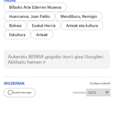
GAIAK
Bilboko Arte Ederren Museoa
Huercanos, Juan Pablo
Mendiburu, Remigio
Bizkaia
Euskal Herria
Arteak eta kultura
Eskultura
Arteak
Aukeratu
BERRIA
gogoko iturri gisa Googlen.
Aktibatu hemen
IRUZKINAK
Ez dago iruzkinik
Iruzkin bat egin
ORDENATU