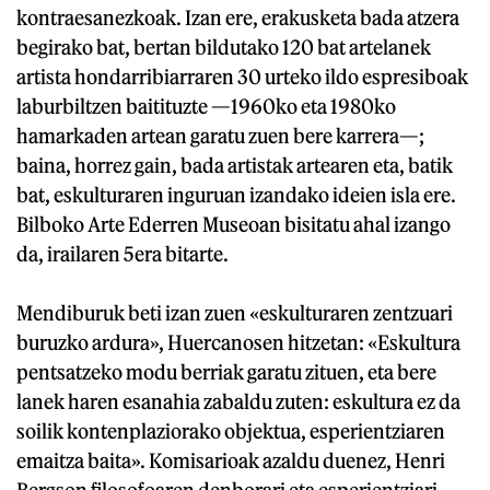
kontraesanezkoak. Izan ere, erakusketa bada atzera
begirako bat, bertan bildutako 120 bat artelanek
artista hondarribiarraren 30 urteko ildo espresiboak
laburbiltzen baitituzte —1960ko eta 1980ko
hamarkaden artean garatu zuen bere karrera—;
baina, horrez gain, bada artistak artearen eta, batik
bat, eskulturaren inguruan izandako ideien isla ere.
Bilboko Arte Ederren Museoan bisitatu ahal izango
da, irailaren 5era bitarte.
Mendiburuk beti izan zuen «eskulturaren zentzuari
buruzko ardura», Huercanosen hitzetan: «Eskultura
pentsatzeko modu berriak garatu zituen, eta bere
lanek haren esanahia zabaldu zuten: eskultura ez da
soilik kontenplaziorako objektua, esperientziaren
emaitza baita». Komisarioak azaldu duenez, Henri
Bergson filosofoaren denborari eta esperientziari