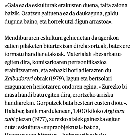
«Gaia ez da eskulturak erakusten duena, falta zaiona
baizik. Osatzen gaituena ez da daukaguna, galdu
duguna baino, eta horrek utzi digun arrastoa».
Mendibururen eskultura gehienetan da agerikoa
zatien pilaketen bitartez izan direla sortuak, batez ere
formatu handienetakoak. Materialak «besarkatu»
egiten dira, komisarioaren pertsonifikazioa
erabiltzearren, eta zehazki hori adierazten du
Xalbadoreri
obrak (1979), lagun eta bertsolari
ezagunaren heriotzaren ondoren egina. «Zurezko bi
masa handi batu egiten dira, erortzeko arrisku
handiarekin. Gorputzek bata besteari eusten diote».
Halaber, lanik mardulenean, 1.400 kiloko
Argi hiru
zubi
piezan (1977), zurezko atalek gainezka egiten
dute: eskultura «supraobjektual» bat da,