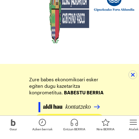
Zure babes ekonomikoari esker
egiten dugu kazetaritza
konprometitua.
BABESTU BERRIA
Egin zure ekarpena
Gaur
Azken berriak
Entzun BERRIA
Nire BERRIA
Atalak