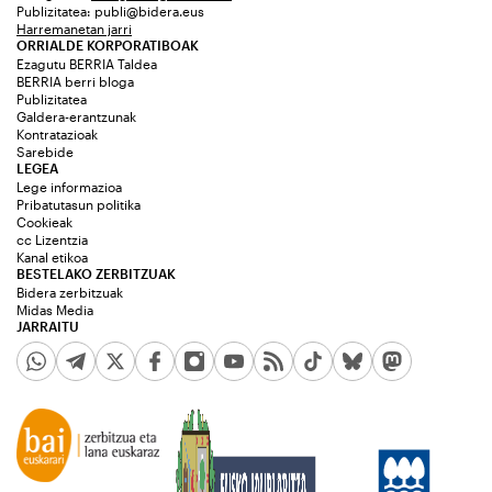
Publizitatea:
publi@bidera.eus
Harremanetan jarri
ORRIALDE KORPORATIBOAK
Ezagutu BERRIA Taldea
BERRIA berri bloga
Publizitatea
Galdera-erantzunak
Kontratazioak
Sarebide
LEGEA
Lege informazioa
Pribatutasun politika
Cookieak
cc Lizentzia
Kanal etikoa
BESTELAKO ZERBITZUAK
Bidera zerbitzuak
Midas Media
JARRAITU