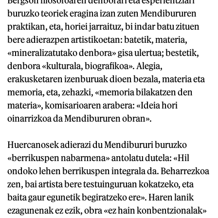
buruzko teoriek eragina izan zuten Mendibururen
praktikan, eta, horiei jarraituz, bi indar batu zituen
bere adierazpen artistikoetan: batetik, materia,
«mineralizatutako denbora» gisa ulertua; bestetik,
denbora «kulturala, biografikoa». Alegia,
erakusketaren izenburuak dioen bezala, materia eta
memoria, eta, zehazki, «memoria bilakatzen den
materia», komisarioaren arabera: «Ideia hori
oinarrizkoa da Mendibururen obran».
Huercanosek adierazi du Mendibururi buruzko
«berrikuspen nabarmena» antolatu dutela: «Hil
ondoko lehen berrikuspen integrala da. Beharrezkoa
zen, bai artista bere testuinguruan kokatzeko, eta
baita gaur egunetik begiratzeko ere». Haren lanik
ezagunenak ez ezik, obra «ez hain konbentzionalak»