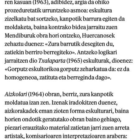
ren kasuan (1963), adibidez, argia da ohiko
prozeduretatik urruntzeko asmoa: eskultura
zizelkatu bat sortzeko, kanpotik barrura egiten da
moldaketa, baina kontrako bidea jarraitu zuen
Mendiburuk obra hori ontzeko, Huercanosek
zehaztu duenez: «Zura barrutik desegiten du,
zatiekin berriro berregiteko». Antzeko logikari
jarraitzen dio
Txalaparta
(1965) eskulturak, dioenez:
«Gorputz eskultorikoa gorputz zeharkatua da: ez da
homogeneoa, zatituta eta berreginda dago».
Aizkolari
(1964) obran, berriz, zura kanpotik
moldatua izan zen. Izenak iradokitzen duenez,
aizkorakadek eman zioten forma eskulturari, baina
horien ondotik geratutako obran baino gehiago,
piezari erauzitako material zatietan jarri zuen arreta
artistak, komisarioaren interpretazioaren arabera: