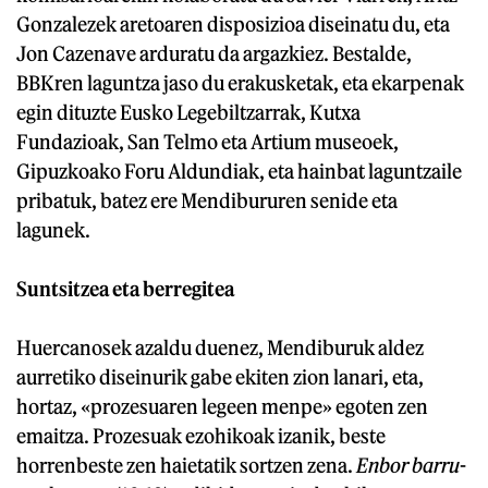
Gonzalezek aretoaren disposizioa diseinatu du, eta
Jon Cazenave arduratu da argazkiez. Bestalde,
BBKren laguntza jaso du erakusketak, eta ekarpenak
egin dituzte Eusko Legebiltzarrak, Kutxa
Fundazioak, San Telmo eta Artium museoek,
Gipuzkoako Foru Aldundiak, eta hainbat laguntzaile
pribatuk, batez ere Mendibururen senide eta
lagunek.
Suntsitzea eta berregitea
Huercanosek azaldu duenez, Mendiburuk aldez
aurretiko diseinurik gabe ekiten zion lanari, eta,
hortaz, «prozesuaren legeen menpe» egoten zen
emaitza. Prozesuak ezohikoak izanik, beste
horrenbeste zen haietatik sortzen zena.
Enbor barru
-