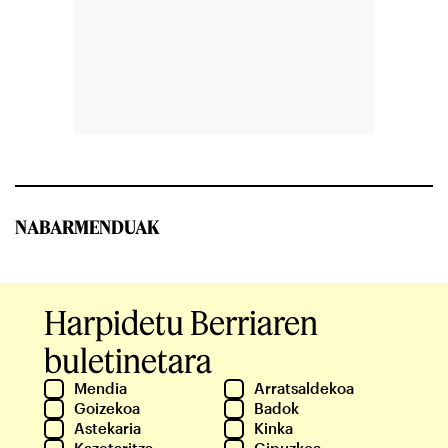
NABARMENDUAK
Harpidetu Berriaren
buletinetara
Mendia
Arratsaldekoa
Goizekoa
Badok
Astekaria
Kinka
Kazetaritza
Gipuzkoa