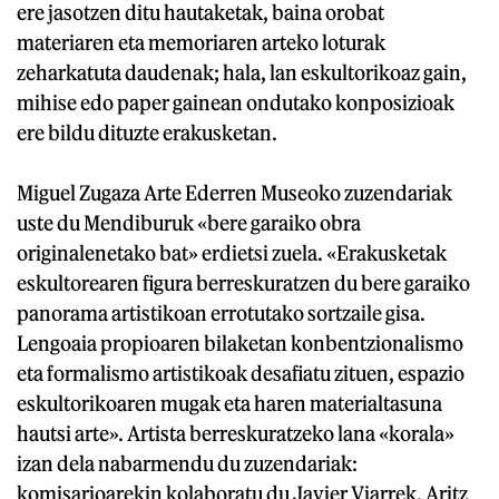
ere jasotzen ditu hautaketak, baina orobat
materiaren eta memoriaren arteko loturak
zeharkatuta daudenak; hala, lan eskultorikoaz gain,
mihise edo paper gainean ondutako konposizioak
ere bildu dituzte erakusketan.
Miguel Zugaza Arte Ederren Museoko zuzendariak
uste du Mendiburuk «bere garaiko obra
originalenetako bat» erdietsi zuela. «Erakusketak
eskultorearen figura berreskuratzen du bere garaiko
panorama artistikoan errotutako sortzaile gisa.
Lengoaia propioaren bilaketan konbentzionalismo
eta formalismo artistikoak desafiatu zituen, espazio
eskultorikoaren mugak eta haren materialtasuna
hautsi arte». Artista berreskuratzeko lana «korala»
izan dela nabarmendu du zuzendariak:
komisarioarekin kolaboratu du Javier Viarrek, Aritz