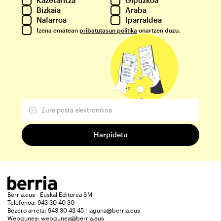
Bizkaia
Araba
Nafarroa
Iparraldea
Izena ematean
pribatutasun politika
onartzen duzu.
Berria.eus - Euskal Editorea SM
Telefonoa: 943 30 40 30
Bezero arreta: 943 30 43 45 | laguna@berria.eus
Webgunea:
webgunea@berria.eus