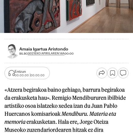
Amaia Igartua Aristondo
2021EKO APIRILAREN 14A
BILBO
00:00
Entzun
00:00:00
00:00:00
«Atzera begirakoa baino gehiago, barrura begirakoa
da erakusketa hau». Remigio Mendibururen ibilbide
artistiko osoa islatzeko xedea izan du Juan Pablo
Huercanos komisarioak
Mendiburu. Materia eta
memoria
erakusketan. Hala ere, Jorge Oteiza
Museoko zuzendariordearen hitzak ez dira