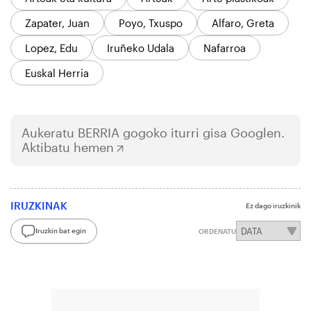
Zapater, Juan
Poyo, Txuspo
Alfaro, Greta
Lopez, Edu
Iruñeko Udala
Nafarroa
Euskal Herria
Aukeratu
BERRIA
gogoko iturri gisa Googlen.
Aktibatu hemen
IRUZKINAK
Ez dago iruzkinik
Iruzkin bat egin
ORDENATU