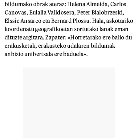
bildumako obrak ateraz: Helena Almeida, Carlos
Canovas, Eulalia Valldosera, Peter Bialobrzeski,
Elssie Ansareo eta Bernard Plossu. Hala, askotariko
koordenatu geografikoetan sortutako lanak eman
dituzte argitara. Zapater: «Horretarako ere balio du
erakusketak, erakusteko udalaren bildumak
anbizio unibertsala ere baduela».