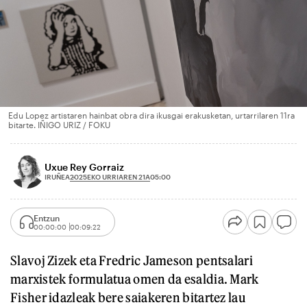
Edu Lopez artistaren hainbat obra dira ikusgai erakusketan, urtarrilaren 11ra
bitarte. IÑIGO URIZ / FOKU
Uxue Rey Gorraiz
2025EKO URRIAREN 21A
IRUÑEA
05:00
Entzun
00:00:00
00:09:22
Slavoj Zizek eta Fredric Jameson pentsalari
marxistek formulatua omen da esaldia. Mark
Fisher idazleak bere saiakeren bitartez lau