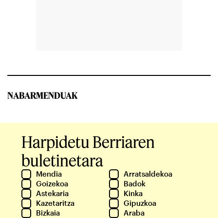
NABARMENDUAK
Harpidetu Berriaren
buletinetara
Mendia
Arratsaldekoa
Goizekoa
Badok
Astekaria
Kinka
Kazetaritza
Gipuzkoa
Bizkaia
Araba