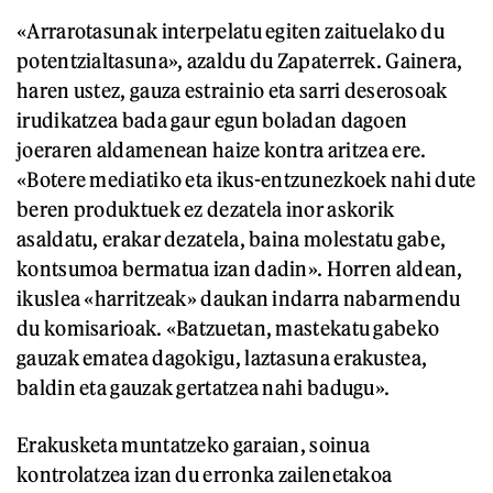
«Arrarotasunak interpelatu egiten zaituelako du
potentzialtasuna», azaldu du Zapaterrek. Gainera,
haren ustez, gauza estrainio eta sarri deserosoak
irudikatzea bada gaur egun boladan dagoen
joeraren aldamenean haize kontra aritzea ere.
«Botere mediatiko eta ikus-entzunezkoek nahi dute
beren produktuek ez dezatela inor askorik
asaldatu, erakar dezatela, baina molestatu gabe,
kontsumoa bermatua izan dadin». Horren aldean,
ikuslea «harritzeak» daukan indarra nabarmendu
du komisarioak. «Batzuetan, mastekatu gabeko
gauzak ematea dagokigu, laztasuna erakustea,
baldin eta gauzak gertatzea nahi badugu».
Erakusketa muntatzeko garaian, soinua
kontrolatzea izan du erronka zailenetakoa