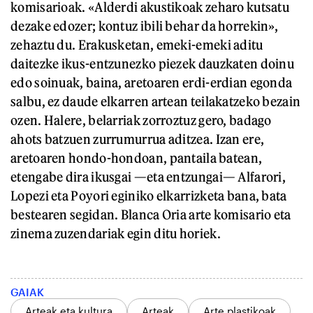
komisarioak. «Alderdi akustikoak zeharo kutsatu
dezake edozer; kontuz ibili behar da horrekin»,
zehaztu du. Erakusketan, emeki-emeki aditu
daitezke ikus-entzunezko piezek dauzkaten doinu
edo soinuak, baina, aretoaren erdi-erdian egonda
salbu, ez daude elkarren artean teilakatzeko bezain
ozen. Halere, belarriak zorroztuz gero, badago
ahots batzuen zurrumurrua aditzea. Izan ere,
aretoaren hondo-hondoan, pantaila batean,
etengabe dira ikusgai —eta entzungai— Alfarori,
Lopezi eta Poyori eginiko elkarrizketa bana, bata
bestearen segidan. Blanca Oria arte komisario eta
zinema zuzendariak egin ditu horiek.
GAIAK
Arteak eta kultura
Arteak
Arte plastikoak