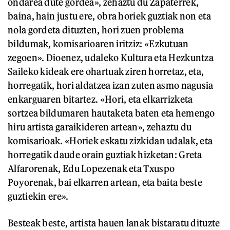
ondarea dute gordea», zehaztu du Zapaterrek,
baina, hain justu ere, obra horiek guztiak non eta
nola gordeta dituzten, hori zuen problema
bildumak, komisarioaren iritziz: «Ezkutuan
zegoen». Dioenez, udaleko Kultura eta Hezkuntza
Saileko kideak ere ohartuak ziren horretaz, eta,
horregatik, hori aldatzea izan zuten asmo nagusia
enkarguaren bitartez. «Hori, eta elkarrizketa
sortzea bildumaren hautaketa baten eta hemengo
hiru artista garaikideren artean», zehaztu du
komisarioak. «Horiek eskatu zizkidan udalak, eta
horregatik daude orain guztiak hizketan: Greta
Alfarorenak, Edu Lopezenak eta Txuspo
Poyorenak, bai elkarren artean, eta baita beste
guztiekin ere».
Besteak beste, artista hauen lanak bistaratu dituzte