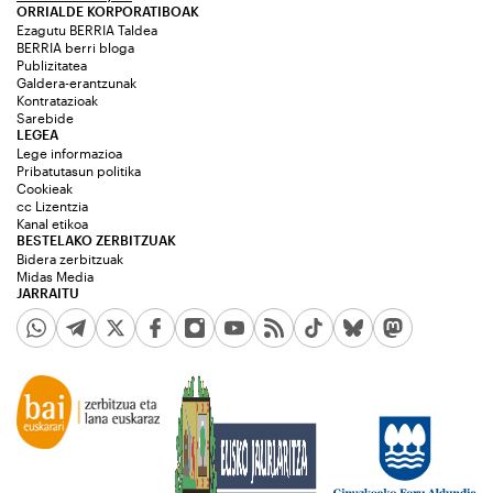
ORRIALDE KORPORATIBOAK
Ezagutu BERRIA Taldea
BERRIA berri bloga
Publizitatea
Galdera-erantzunak
Kontratazioak
Sarebide
LEGEA
Lege informazioa
Pribatutasun politika
Cookieak
cc Lizentzia
Kanal etikoa
BESTELAKO ZERBITZUAK
Bidera zerbitzuak
Midas Media
JARRAITU