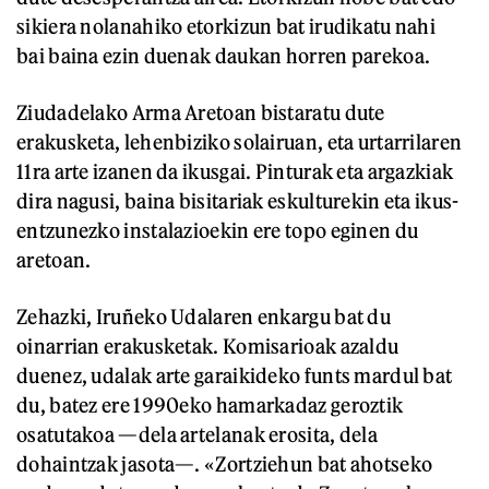
sikiera nolanahiko etorkizun bat irudikatu nahi
bai baina ezin duenak daukan horren parekoa.
Ziudadelako Arma Aretoan bistaratu dute
erakusketa, lehenbiziko solairuan, eta urtarrilaren
11ra arte izanen da ikusgai. Pinturak eta argazkiak
dira nagusi, baina bisitariak eskulturekin eta ikus-
entzunezko instalazioekin ere topo eginen du
aretoan.
Zehazki, Iruñeko Udalaren enkargu bat du
oinarrian erakusketak. Komisarioak azaldu
duenez, udalak arte garaikideko funts mardul bat
du, batez ere 1990eko hamarkadaz geroztik
osatutakoa —dela artelanak erosita, dela
dohaintzak jasota—. «Zortziehun bat ahotseko