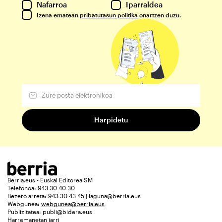
Nafarroa
Iparraldea
Izena ematean
pribatutasun politika
onartzen duzu.
Berria.eus - Euskal Editorea SM
Telefonoa: 943 30 40 30
Bezero arreta: 943 30 43 45 | laguna@berria.eus
Webgunea:
webgunea@berria.eus
Publizitatea:
publi@bidera.eus
Harremanetan jarri