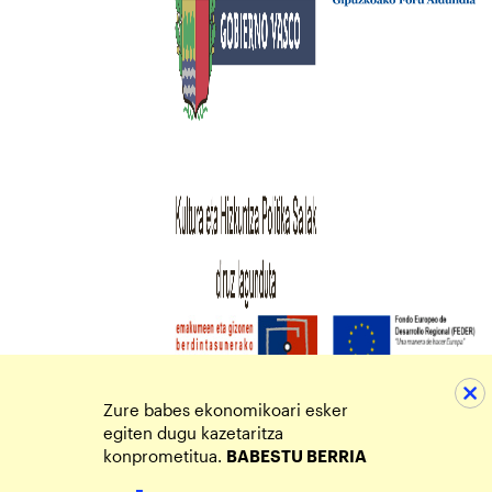
Zure babes ekonomikoari esker
egiten dugu kazetaritza
konprometitua.
BABESTU BERRIA