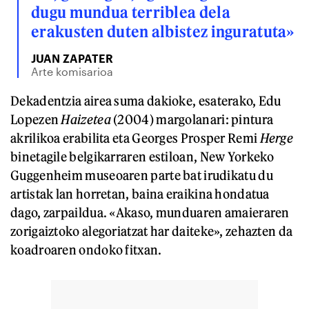
dugu mundua terriblea dela
erakusten duten albistez inguratuta»
JUAN ZAPATER
Arte komisarioa
Dekadentzia airea suma dakioke, esaterako, Edu
Lopezen
Haizetea
(2004) margolanari: pintura
akrilikoa erabilita eta Georges Prosper Remi
Herge
binetagile belgikarraren estiloan, New Yorkeko
Guggenheim museoaren parte bat irudikatu du
artistak lan horretan, baina eraikina hondatua
dago, zarpaildua. «Akaso, munduaren amaieraren
zorigaiztoko alegoriatzat har daiteke», zehazten da
koadroaren ondoko fitxan.