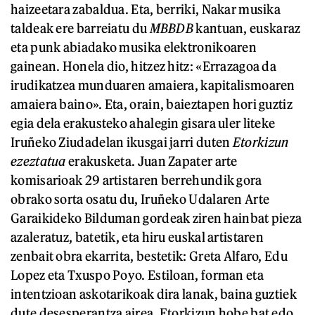
haizeetara zabaldua. Eta, berriki, Nakar musika
taldeak ere barreiatu du
MBBDB
kantuan, euskaraz
eta punk abiadako musika elektronikoaren
gainean. Honela dio, hitzez hitz: «Errazagoa da
irudikatzea munduaren amaiera, kapitalismoaren
amaiera baino». Eta, orain, baieztapen hori guztiz
egia dela erakusteko ahalegin gisara uler liteke
Iruñeko Ziudadelan ikusgai jarri duten
Etorkizun
ezeztatua
erakusketa. Juan Zapater arte
komisarioak 29 artistaren berrehundik gora
obrako sorta osatu du, Iruñeko Udalaren Arte
Garaikideko Bilduman gordeak ziren hainbat pieza
azaleratuz, batetik, eta hiru euskal artistaren
zenbait obra ekarrita, bestetik: Greta Alfaro, Edu
Lopez eta Txuspo Poyo. Estiloan, forman eta
intentzioan askotarikoak dira lanak, baina guztiek
dute desesperantza airea. Etorkizun hobe bat edo