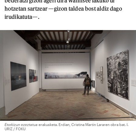
bederatzi gizon ageri dira Wannsee lakuko ur
hotzetan sartzear —gizon taldea bost aldiz dago
irudikatuta—.
Etorkizun ezeztatua
erakusketa. Erdian, Cristina Martin Lararen obra bat. I.
URIZ / FOKU