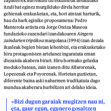
Zapaterrek aurreikusi du eskuinetik abiatutako
itzuli bat eginez murgilduko direla herritar
gehienak erakusketan, eta, hori aintzat harturik,
hau da hark eginiko proposamena: Pedro
Manterola artista eta Jorge Oteiza Museoa
fundazioko zuzendari izandakoaren
Aingeru
zaindarien triptikoa
margolana (1994) izan dezala
ikusleak begien bistan lehenbizi, eta erakusketako
hiru protagonisten artelanez inguratuta eman
diezaiola akabera birari. Hiru hormako gelaxka
moduko batean, zain izanen ditu Alfarorenak,
Lopezenak eta Poyorenak. Horietan guztietan,
diferente baina aski nabarmen irudikatuta dago
mundua akaberara hurbiltzen ari delako ideia.
«Bizi dugun garaiak mugitzen nau ni,
eta, gaur egun, egunero gosaltzen