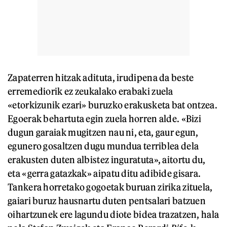
Zapaterren hitzak adituta, irudipena da beste
erremediorik ez zeukalako erabaki zuela
«etorkizunik ezari» buruzko erakusketa bat ontzea.
Egoerak behartuta egin zuela horren alde. «Bizi
dugun garaiak mugitzen nau ni, eta, gaur egun,
egunero gosaltzen dugu mundua terriblea dela
erakusten duten albistez inguratuta», aitortu du,
eta «gerra gatazkak» aipatu ditu adibide gisara.
Tankera horretako gogoetak buruan zirika zituela,
gaiari buruz hausnartu duten pentsalari batzuen
oihartzunek ere lagundu diote bidea trazatzen, hala