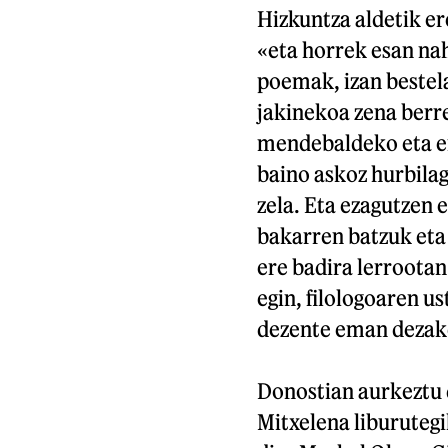
Hizkuntza aldetik er
«eta horrek esan nah
poemak, izan bestela
jakinekoa zena berre
mendebaldeko eta er
baino askoz hurbila
zela. Eta ezagutzen e
bakarren batzuk eta
ere badira lerrootan
egin, filologoaren u
dezente eman dezake
Donostian aurkeztu 
Mitxelena liburutegi