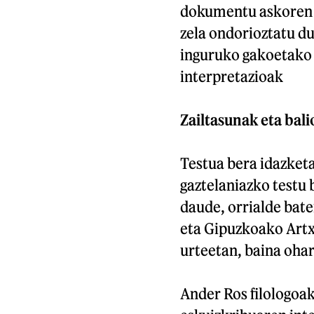
dokumentu askoren pr
zela ondorioztatu du
inguruko gakoetako 
interpretazioak
Zailtasunak eta bali
Testua bera idazket
gaztelaniazko testu 
daude, orrialde baten
eta Gipuzkoako Artx
urteetan, baina ohar
Ander Ros filologoa