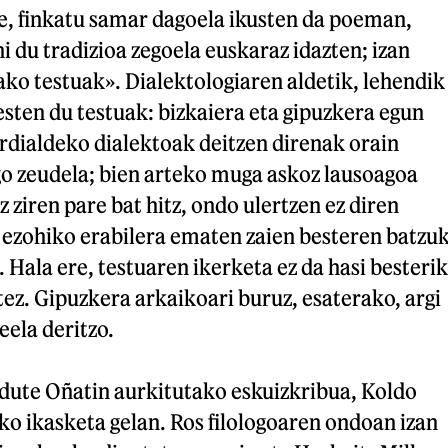
e, finkatu samar dagoela ikusten da poeman,
i du tradizioa zegoela euskaraz idazten; izan
ko testuak». Dialektologiaren aldetik, lehendik
sten du testuak: bizkaiera eta gipuzkera egun
dialdeko dialektoak deitzen direnak orain
go zeudela; bien arteko muga askoz lausoagoa
z ziren pare bat hitz, ondo ulertzen ez diren
 ezohiko erabilera ematen zaien besteren batzu
. Hala ere, testuaren ikerketa ez da hasi besterik
stez. Gipuzkera arkaikoari buruz, esaterako, argi
ela deritzo.
dute Oñatin aurkitutako eskuizkribua, Koldo
ko ikasketa gelan. Ros filologoaren ondoan izan