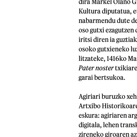
dira Markel Olano G
Kultura diputatua, e
nabarmendu dute de
oso gutxi ezagutzen 
iritsi diren ia guzti
osoko gutxieneko lu
litzateke, 1416ko M
Pater noster
txikiare
garai bertsukoa.
Agiriari buruzko xe
Artxibo Historikoare
eskura: agiriaren ar
digitala, lehen trans
zireneko giroaren az