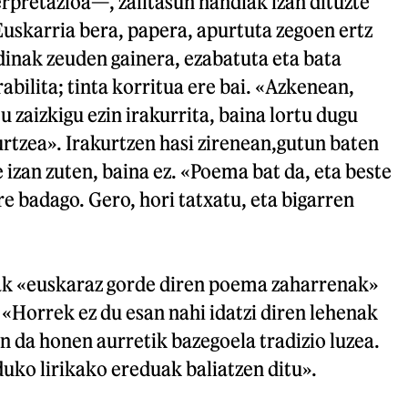
rpretazioa—, zailtasun handiak izan dituzte
Euskarria bera, papera, apurtuta zegoen ertz
dinak zeuden gainera, ezabatuta eta bata
abilita; tinta korritua ere bai. «Azkenean,
u zaizkigu ezin irakurrita, baina lortu dugu
rtzea». Irakurtzen hasi zirenean,gutun baten
 izan zuten, baina ez. «Poema bat da, eta beste
re badago. Gero, hori tatxatu, eta bigarren
ak «euskaraz gorde diren poema zaharrenak»
 «Horrek ez du esan nahi idatzi diren lehenak
n da honen aurretik bazegoela tradizio luzea.
uko lirikako ereduak baliatzen ditu».