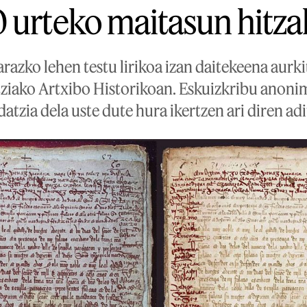
 urteko maitasun hitza
azko lehen testu lirikoa izan daitekeena aurki
iako Artxibo Historikoan. Eskuizkribu anonimo
datzia dela uste dute hura ikertzen ari diren ad