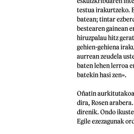
eskuizkribuaren inte
testua irakurtzeko. 
batean; tintar ezber
bestearen gainean er
hiruzpalau hitz gerat
gehien-gehiena iraku
aurrean zeudela uste
baten lehen lerroa e
batekin hasi zen».
Oñatin aurkitutako
dira, Rosen arabera.
direnik. Ondo ikuste
Egile ezezagunak ord