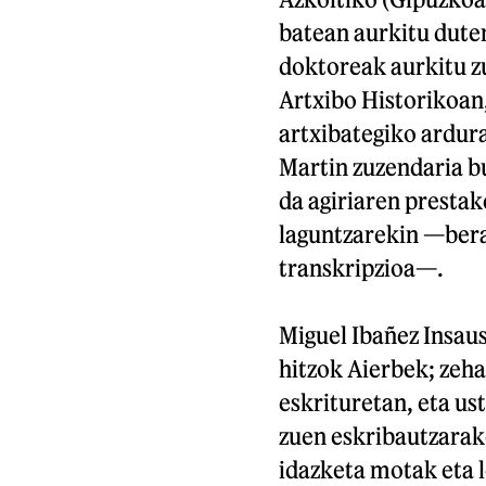
batean aurkitu dute
doktoreak aurkitu z
Artxibo Historikoan, 
artxibategiko ardura
Martin zuzendaria bu
da agiriaren prestake
laguntzarekin —bera
transkripzioa—.
Miguel Ibañez Insaus
hitzok Aierbek; zeha
eskrituretan, eta us
zuen eskribautzarako
idazketa motak eta l