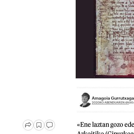
Amagoia Gurrutxaga
2020KO ABENDUAREN 4A
00
«Ene laztan gozo ede
Azkoitiko (Gipuzkoa