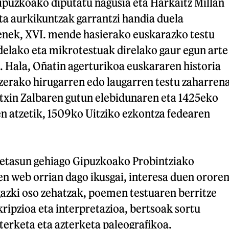
ipuzkoako diputatu nagusia eta Harkaitz Millan
ta aurkikuntzak garrantzi handia duela
nek, XVI. mende hasierako euskarazko testu
delako eta mikrotestuak direlako gaur egun arte
ak. Hala, Oñatin agerturikoa euskararen historia
zerako hirugarren edo laugarren testu zaharren
atxin Zalbaren gutun elebidunaren eta 1425eko
n atzetik, 1509ko Uitziko ezkontza fedearen
hetasun gehiago Gipuzkoako Probintziako
n web orrian dago ikusgai, interesa duen orore
gazki oso zehatzak, poemen testuaren berritze
kripzioa eta interpretazioa, bertsoak sortu
terketa eta azterketa paleografikoa.