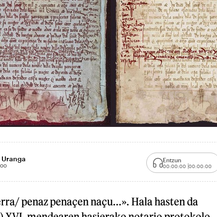
 Uranga
Entzun
:00
00:00:00
00:00:00
rra/ penaz penaçen naçu...». Hala hasten da
) XVI. mendearen hasierako notario protokolo