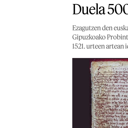
Duela 500
Ezagutzen den euskar
Gipuzkoako Probintz
1521. urteen artean i