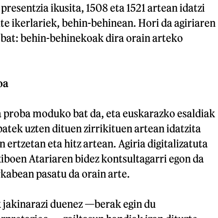
esentzia ikusita, 1508 eta 1521 artean idatzi
te ikerlariek, behin-behinean. Hori da agiriaren
bat: behin-behinekoak dira orain arteko
oa
a proba moduko bat da, eta euskarazko esaldiak
batek uzten dituen zirrikituen artean idatzita
 ertzetan eta hitz artean. Agiria digitalizatuta
iboen Atariaren bidez kontsultagarri egon da
kabean pasatu da orain arte.
k jakinarazi duenez —berak egin du