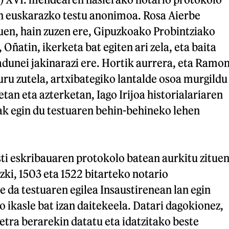
n euskarazko testu anonimoa. Rosa Aierbe
uen, hain zuzen ere, Gipuzkoako Probintziako
Oñatin, ikerketa bat egiten ari zela, eta baita
dunei jakinarazi ere. Hortik aurrera, eta Ramo
ru zutela, artxibategiko lantalde osoa murgildu
tan eta azterketan, Iago Irijoa historialariaren
k egin du testuaren behin-behineko lehen
ti eskribauaren protokolo batean aurkitu zitue
zki, 1503 eta 1522 bitarteko notario
te da testuaren egilea Insaustirenean lan egin
 ikasle bat izan daitekeela. Datari dagokionez,
etra berarekin datatu eta idatzitako beste