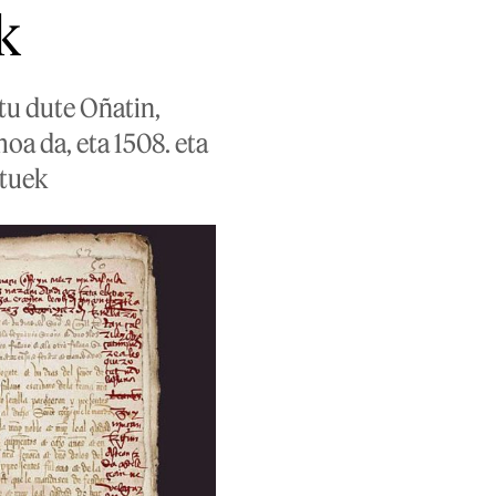
k
tu dute Oñatin,
a da, eta 1508. eta
ituek