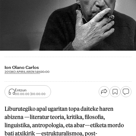
Ion Olano Carlos
2013KO APIRILAREN 14A
00:00
Entzun
00:00:00
00:00:00
Liburutegiko apal ugaritan topa daiteke haren
abizena —literatur teoria, kritika, filosofia,
linguistika, antropologia, eta abar—etiketa mordo
bati atxikirik —estrukturalismoa, post-