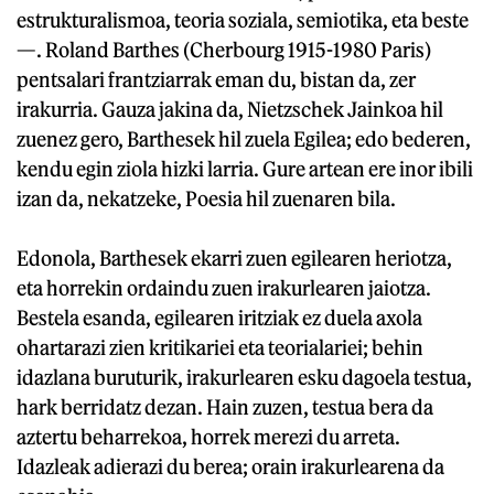
estrukturalismoa, teoria soziala, semiotika, eta beste
—. Roland Barthes (Cherbourg 1915-1980 Paris)
pentsalari frantziarrak eman du, bistan da, zer
irakurria. Gauza jakina da, Nietzschek Jainkoa hil
zuenez gero, Barthesek hil zuela Egilea; edo bederen,
kendu egin ziola hizki larria. Gure artean ere inor ibili
izan da, nekatzeke, Poesia hil zuenaren bila.
Edonola, Barthesek ekarri zuen egilearen heriotza,
eta horrekin ordaindu zuen irakurlearen jaiotza.
Bestela esanda, egilearen iritziak ez duela axola
ohartarazi zien kritikariei eta teorialariei; behin
idazlana buruturik, irakurlearen esku dagoela testua,
hark berridatz dezan. Hain zuzen, testua bera da
aztertu beharrekoa, horrek merezi du arreta.
Idazleak adierazi du berea; orain irakurlearena da