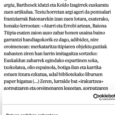
argia
, Barthesek idatzi eta Koldo Izagirrek euskaratu
zuen artikulua. Testu horretan argi ageri da pentsalari
frantziarrak Baionarekin izan zuen lotura, esaterako,
honako lerrootan: «Aturri eta Errobi artean, Baiona
Ttipia esaten zaion auzo zahar honen usaina baino
garrantzi handiagokorik ez dago, adibidez, nire
oroimenean: merkataritza ttipiaren objektu guztiak
nahasten ziren han lurrin imitagaitza sortzeko:
Euskaldun zaharrek egindako espartinen soka,
txokolatea, olio espainola, botiga ilun eta karrika
estuen itxura ezkutua, udal bibliotekako liburuen
paper higatua (...) Zeren, lurralde bat «irakurtzea»
gorputzaren eta oroimenaren legeetan, gorputzaren
oroimenaren arabera atzematea baita lehenik. (...)
Funtsean, haurtzarotik ez bada ez dago Herririk».