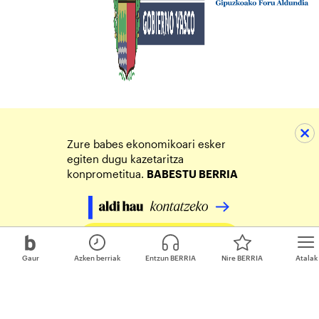
Zure babes ekonomikoari esker
egiten dugu kazetaritza
konprometitua.
BABESTU BERRIA
Egin zure ekarpena
Gaur
Azken berriak
Entzun BERRIA
Nire BERRIA
Atalak