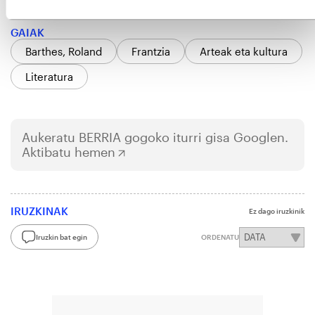
GAIAK
Barthes, Roland
Frantzia
Arteak eta kultura
Literatura
Aukeratu
BERRIA
gogoko iturri gisa Googlen.
Aktibatu hemen
IRUZKINAK
Ez dago iruzkinik
Iruzkin bat egin
ORDENATU