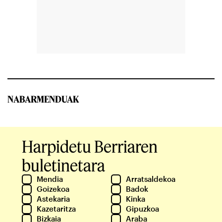
NABARMENDUAK
Harpidetu Berriaren
buletinetara
Mendia
Arratsaldekoa
Goizekoa
Badok
Astekaria
Kinka
Kazetaritza
Gipuzkoa
Bizkaia
Araba