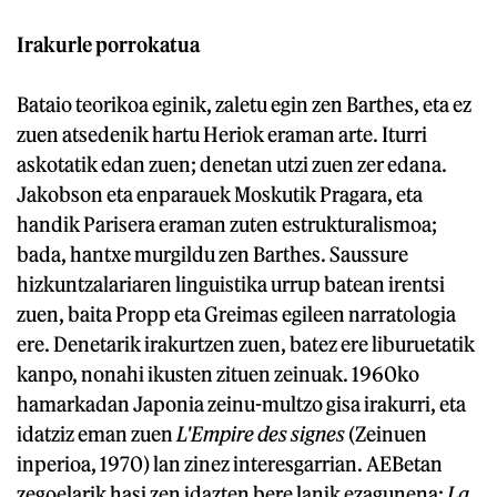
Irakurle porrokatua
Bataio teorikoa eginik, zaletu egin zen Barthes, eta ez
zuen atsedenik hartu Heriok eraman arte. Iturri
askotatik edan zuen; denetan utzi zuen zer edana.
Jakobson eta enparauek Moskutik Pragara, eta
handik Parisera eraman zuten estrukturalismoa;
bada, hantxe murgildu zen Barthes. Saussure
hizkuntzalariaren linguistika urrup batean irentsi
zuen, baita Propp eta Greimas egileen narratologia
ere. Denetarik irakurtzen zuen, batez ere liburuetatik
kanpo, nonahi ikusten zituen zeinuak. 1960ko
hamarkadan Japonia zeinu-multzo gisa irakurri, eta
idatziz eman zuen
L'Empire des signes
(Zeinuen
inperioa, 1970) lan zinez interesgarrian. AEBetan
zegoelarik hasi zen idazten bere lanik ezagunena:
La