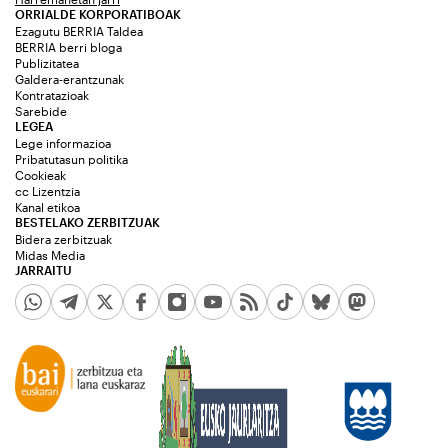
ORRIALDE KORPORATIBOAK
Ezagutu BERRIA Taldea
BERRIA berri bloga
Publizitatea
Galdera-erantzunak
Kontratazioak
Sarebide
LEGEA
Lege informazioa
Pribatutasun politika
Cookieak
cc Lizentzia
Kanal etikoa
BESTELAKO ZERBITZUAK
Bidera zerbitzuak
Midas Media
JARRAITU