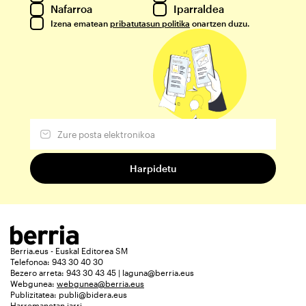
Nafarroa
Iparraldea
Izena ematean
pribatutasun politika
onartzen duzu.
Berria.eus - Euskal Editorea SM
Telefonoa: 943 30 40 30
Bezero arreta: 943 30 43 45 | laguna@berria.eus
Webgunea:
webgunea@berria.eus
Publizitatea:
publi@bidera.eus
Harremanetan jarri