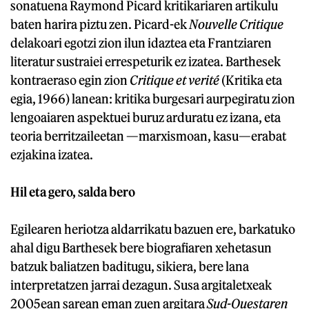
sonatuena Raymond Picard kritikariaren artikulu
baten harira piztu zen. Picard-ek
Nouvelle Critique
delakoari egotzi zion ilun idaztea eta Frantziaren
literatur sustraiei errespeturik ez izatea. Barthesek
kontraeraso egin zion
Critique et verité
(Kritika eta
egia, 1966) lanean: kritika burgesari aurpegiratu zion
lengoaiaren aspektuei buruz arduratu ez izana, eta
teoria berritzaileetan —marxismoan, kasu—erabat
ezjakina izatea.
Hil eta gero, salda bero
Egilearen heriotza aldarrikatu bazuen ere, barkatuko
ahal digu Barthesek bere biografiaren xehetasun
batzuk baliatzen baditugu, sikiera, bere lana
interpretatzen jarrai dezagun. Susa argitaletxeak
2005ean sarean eman zuen argitara
Sud-Ouestaren