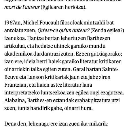
mort de l'auteur
(Egilearen heriotza).
1967an, Michel Foucault filosofoak mintzaldi bat
antolatu zuen,
Qu'est-ce qu'un auteur?
(Zer da egilea?)
izenekoa. Hantxe bertan lehertu zen Barthesen
artikulua, eta hedatze uhinek garaiko mundu
akademikoa dardararazi zuten. Ez zen gutxiagorako;
izan ere, ideia berri haiek garaiko literatur kritikaren
oinarriekin talka egiten zuten. Garai hartan Sainte-
Beuve eta Lanson kritikariak jaun eta jabe ziren
Frantzian, eta haien ustez literatur lana
interpretatzeko funtsezkoa zen egilea ongi ezagutzea.
Alabaina, Barthes-en eztandak erabat pitzatuta utzi
zuen, funts handirik gabe, oinarri hura.
Dena den, lehenago ere izan zuen ika-mikarik: