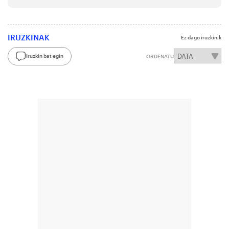
IRUZKINAK
Ez dago iruzkinik
Iruzkin bat egin
ORDENATU