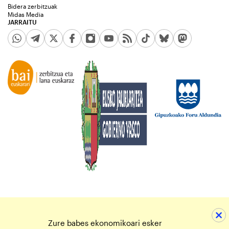
Bidera zerbitzuak
Midas Media
JARRAITU
Zure babes ekonomikoari esker