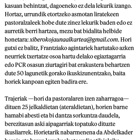
kasuan behintzat, dagoeneko ez dela lekurik izango.
Hortaz, urrundik etortzeko asmotan liratekeen
pastoralzaleek hobe dute zinez lekurik baden edo ez
aurretik berri hartzea, mezu bat bidalita helbide
honetara:
xiberokojaunaalkartea@gmail.com
. Hori
gutxi ez balitz, Frantziako agintariek hartutako azken
neurriek txertatze osoa hartu delako egiaztagarria
edo PCR osasun ziurtagiri bat erakustera behartzen
dute 50 lagunetik gorako ikuskizunentzako, baita
horiek kanpoan egiten badira ere.
Trajeriak —hori da pastoralaren izen zaharragoa—
dituen 25 jelkaldietan (ateraldietan), horien barne
hamabi abesti eta bi dantza sorkuntza daudela,
berezitasun aski aipagarriak topatuko dituzte
ikusliarrek. Horietarik nabarmenena da Abdelkader