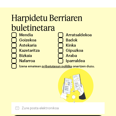
Harpidetu Berriaren
buletinetara
Mendia
Arratsaldekoa
Goizekoa
Badok
Astekaria
Kinka
Kazetaritza
Gipuzkoa
Bizkaia
Araba
Nafarroa
Iparraldea
Izena ematean
pribatutasun politika
onartzen duzu.