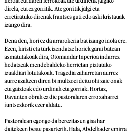
heroia eta haren lerrokoak ate urdinetik jalgiko
direla, eta ez gorritik. Ate gorritik jalgi eta
erretiratuko direnak frantses guti edo aski kristauak
izango dira.
Dena den, hori ez da arrarokeria bat izango inola ere.
Ezen, kiristi eta türk izendatze horiek garai batean
asmatutakoak dira, Otomandar Inperioa indarrez
hedatzeak mendebaldeko herrietan piztutako
izualdiari lotutakoak. Tragedia zaharretan aurrez
aurre azaltzen diren bi multzoei deitu ohi zaie onak
eta gaiztoak edo urdinak eta gorriak. Hortaz,
Davanten obrak ez die pastoralaren erro zaharrei
funtsezkorik ezer aldatu.
Pastoralean egongo da berezitasun gisa har
daitekeen beste pasarterik. Hala, Abdelkader emirra