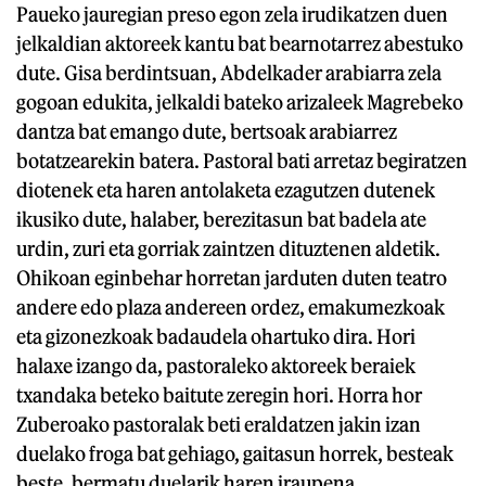
Paueko jauregian preso egon zela irudikatzen duen
jelkaldian aktoreek kantu bat bearnotarrez abestuko
dute. Gisa berdintsuan, Abdelkader arabiarra zela
gogoan edukita, jelkaldi bateko arizaleek Magrebeko
dantza bat emango dute, bertsoak arabiarrez
botatzearekin batera. Pastoral bati arretaz begiratzen
diotenek eta haren antolaketa ezagutzen dutenek
ikusiko dute, halaber, berezitasun bat badela ate
urdin, zuri eta gorriak zaintzen dituztenen aldetik.
Ohikoan eginbehar horretan jarduten duten teatro
andere edo plaza andereen ordez, emakumezkoak
eta gizonezkoak badaudela ohartuko dira. Hori
halaxe izango da, pastoraleko aktoreek beraiek
txandaka beteko baitute zeregin hori. Horra hor
Zuberoako pastoralak beti eraldatzen jakin izan
duelako froga bat gehiago, gaitasun horrek, besteak
beste, bermatu duelarik haren iraupena.