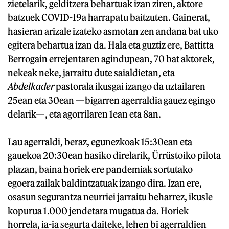
zietelarik, gelditzera behartuak izan ziren, aktore
batzuek COVID-19a harrapatu baitzuten. Gainerat,
hasieran arizale izateko asmotan zen andana bat uko
egitera behartua izan da. Hala eta guztiz ere, Battitta
Berrogain errejentaren agindupean, 70 bat aktorek,
nekeak neke, jarraitu dute saialdietan, eta
Abdelkader
pastorala ikusgai izango da uztailaren
25ean eta 30ean —bigarren agerraldia gauez egingo
delarik—, eta agorrilaren 1ean eta 8an.
Lau agerraldi, beraz, egunezkoak 15:30ean eta
gauekoa 20:30ean hasiko direlarik, Ürrüstoiko pilota
plazan, baina horiek ere pandemiak sortutako
egoera zailak baldintzatuak izango dira. Izan ere,
osasun segurantza neurriei jarraitu beharrez, ikusle
kopurua 1.000 jendetara mugatua da. Horiek
horrela, ia-ia segurta daiteke, lehen bi agerraldien