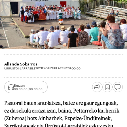
Allande Sokarros
2021EKO UZTAILAREN 20A
ÜRRÜSTOI-LARRABILE
00:00
Entzun
00:00:00
00:00:00
Pastoral baten antolatzea, batez ere gaur egungoak,
ez da sekula erraza izan, baina, Pettarreko lau herrik
(Zuberoa) hots Ainharbek, Ezpeize-Ündüreinek,
Sarrikotapeak eta Ürrüstoi-Larrabilek eskuz esku