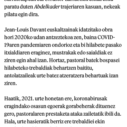
paratu duten
Abdelkader
trajeriaren kasuan, nekeak
pilatu egin dira.
Jean-Louis Davant euskaltzainak idatzitako obra
hori 2020ko udan antzeztekoa zen, baina COVID-
19aren pandemiaren ondorioz eta bi hilabete pasako
itxialdiaren eraginez, mustrakak edo saialdiak ez
ziren egin ahal izan. Hortaz, pastoral batek bospasei
hilabeteko trebaldiak behartzen baititu,
antolatzaileak urte batez atzeratzera behartuak izan
ziren.
Haatik, 2021. urte honetan ere, koronabirusak
eragindako osasun egoerak gorabeherak dituenez
gero, pastoralaren prestaketa ataka zailetatik ibili da.
Hala, urte hasieratik berriz ere trebaldiei ekin