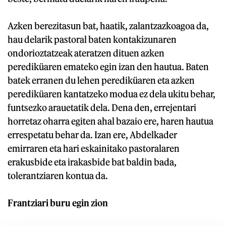
Azken berezitasun bat, haatik, zalantzazkoagoa da,
hau delarik pastoral baten kontakizunaren
ondorioztatzeak ateratzen dituen azken
perediküaren emateko egin izan den hautua. Baten
batek erranen du lehen perediküaren eta azken
perediküaren kantatzeko modua ez dela ukitu behar,
funtsezko arauetatik dela. Dena den, errejentari
horretaz oharra egiten ahal bazaio ere, haren hautua
errespetatu behar da. Izan ere, Abdelkader
emirraren eta hari eskainitako pastoralaren
erakusbide eta irakasbide bat baldin bada,
tolerantziaren kontua da.
Frantziari buru egin zion