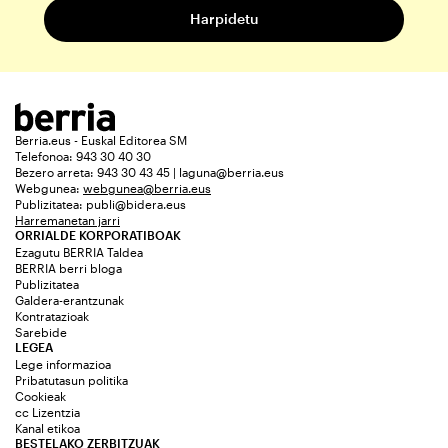
Berria.eus - Euskal Editorea SM
Telefonoa: 943 30 40 30
Bezero arreta: 943 30 43 45 | laguna@berria.eus
Webgunea:
webgunea@berria.eus
Publizitatea:
publi@bidera.eus
Harremanetan jarri
ORRIALDE KORPORATIBOAK
Ezagutu BERRIA Taldea
BERRIA berri bloga
Publizitatea
Galdera-erantzunak
Kontratazioak
Sarebide
LEGEA
Lege informazioa
Pribatutasun politika
Cookieak
cc Lizentzia
Kanal etikoa
BESTELAKO ZERBITZUAK