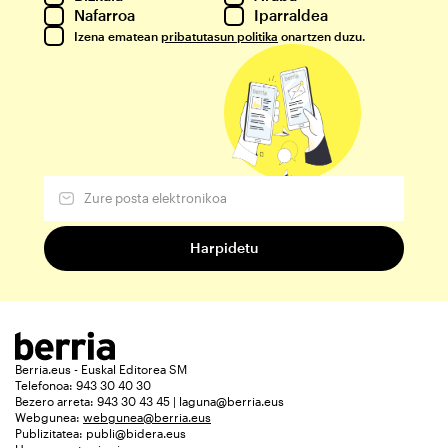
Nafarroa
Iparraldea
Izena ematean
pribatutasun politika
onartzen duzu.
Berria.eus - Euskal Editorea SM
Telefonoa: 943 30 40 30
Bezero arreta: 943 30 43 45 | laguna@berria.eus
Webgunea:
webgunea@berria.eus
Publizitatea:
publi@bidera.eus