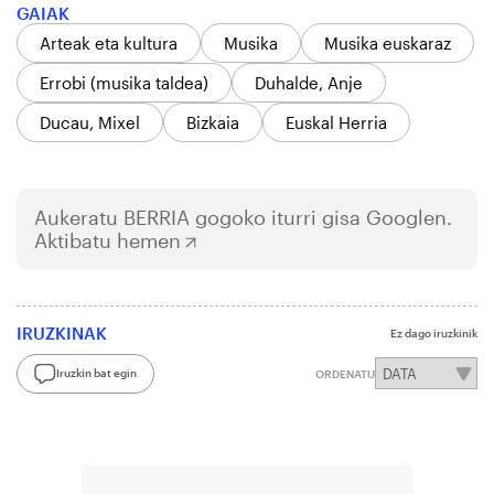
GAIAK
Arteak eta kultura
Musika
Musika euskaraz
Errobi (musika taldea)
Duhalde, Anje
Ducau, Mixel
Bizkaia
Euskal Herria
Aukeratu
BERRIA
gogoko iturri gisa Googlen.
Aktibatu hemen
IRUZKINAK
Ez dago iruzkinik
Iruzkin bat egin
ORDENATU