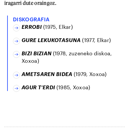
iragarri dute oraingoz.
DISKOGRAFIA
ERROBI
(1975, Elkar)
GURE LEKUKOTASUNA
(1977, Elkar)
BIZI BIZIAN
(1978, zuzeneko diskoa,
Xoxoa)
AMETSAREN BIDEA
(1979, Xoxoa)
AGUR T’ERDI
(1985, Xoxoa)