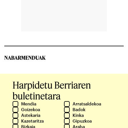
NABARMENDUAK
Harpidetu Berriaren
buletinetara
Mendia
Arratsaldekoa
Goizekoa
Badok
Astekaria
Kinka
Kazetaritza
Gipuzkoa
Bizkaia
Araba