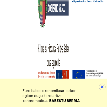
Zure babes ekonomikoari esker
egiten dugu kazetaritza
konprometitua.
BABESTU BERRIA