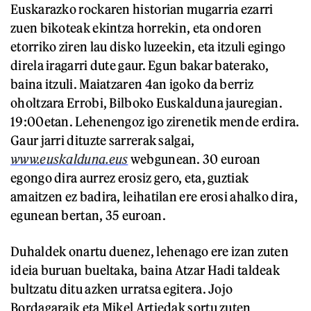
Euskarazko rockaren historian mugarria ezarri
zuen bikoteak ekintza horrekin, eta ondoren
etorriko ziren lau disko luzeekin, eta itzuli egingo
direla iragarri dute gaur. Egun bakar baterako,
baina itzuli. Maiatzaren 4an igoko da berriz
oholtzara Errobi, Bilboko Euskalduna jauregian.
19:00etan. Lehenengoz igo zirenetik mende erdira.
Gaur jarri dituzte sarrerak salgai,
www.euskalduna.eus
webgunean. 30 euroan
egongo dira aurrez erosiz gero, eta, guztiak
amaitzen ez badira, leihatilan ere erosi ahalko dira,
egunean bertan, 35 euroan.
Duhaldek onartu duenez, lehenago ere izan zuten
ideia buruan bueltaka, baina Atzar Hadi taldeak
bultzatu ditu azken urratsa egitera. Jojo
Bordagaraik eta Mikel Artiedak sortu zuten