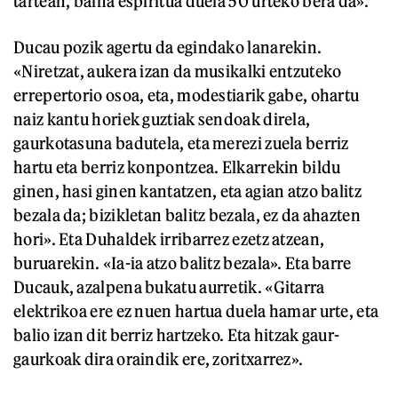
tartean, baina espiritua duela 50 urteko bera da».
Ducau pozik agertu da egindako lanarekin.
«Niretzat, aukera izan da musikalki entzuteko
errepertorio osoa, eta, modestiarik gabe, ohartu
naiz kantu horiek guztiak sendoak direla,
gaurkotasuna badutela, eta merezi zuela berriz
hartu eta berriz konpontzea. Elkarrekin bildu
ginen, hasi ginen kantatzen, eta agian atzo balitz
bezala da; bizikletan balitz bezala, ez da ahazten
hori». Eta Duhaldek irribarrez ezetz atzean,
buruarekin. «Ia-ia atzo balitz bezala». Eta barre
Ducauk, azalpena bukatu aurretik. «Gitarra
elektrikoa ere ez nuen hartua duela hamar urte, eta
balio izan dit berriz hartzeko. Eta hitzak gaur-
gaurkoak dira oraindik ere, zoritxarrez».