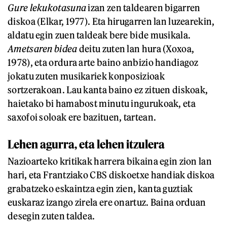
Gure lekukotasuna
izan zen taldearen bigarren
diskoa (Elkar, 1977). Eta hirugarren lan luzearekin,
aldatu egin zuen taldeak bere bide musikala.
Ametsaren bidea
deitu zuten lan hura (Xoxoa,
1978), eta ordura arte baino anbizio handiagoz
jokatu zuten musikariek konposizioak
sortzerakoan. Lau kanta baino ez zituen diskoak,
haietako bi hamabost minutu ingurukoak, eta
saxofoi soloak ere bazituen, tartean.
Lehen agurra, eta lehen itzulera
Nazioarteko kritikak harrera bikaina egin zion lan
hari, eta Frantziako CBS diskoetxe handiak diskoa
grabatzeko eskaintza egin zien, kanta guztiak
euskaraz izango zirela ere onartuz. Baina orduan
desegin zuten taldea.