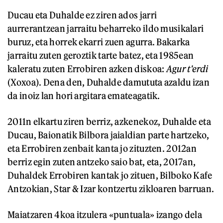
Ducau eta Duhalde ez ziren ados jarri
aurrerantzean jarraitu beharreko ildo musikalari
buruz, eta horrek ekarri zuen agurra. Bakarka
jarraitu zuten geroztik tarte batez, eta 1985ean
kaleratu zuten Errobiren azken diskoa:
Agur t'erdi
(Xoxoa). Dena den, Duhalde damututa azaldu izan
da inoiz lan hori argitara emateagatik.
2011n elkartu ziren berriz, azkenekoz, Duhalde eta
Ducau, Baionatik Bilbora jaialdian parte hartzeko,
eta Errobiren zenbait kanta jo zituzten. 2012an
berriz egin zuten antzeko saio bat, eta, 2017an,
Duhaldek Errobiren kantak jo zituen, Bilboko Kafe
Antzokian, Star & Izar kontzertu zikloaren barruan.
Maiatzaren 4koa itzulera «puntuala» izango dela