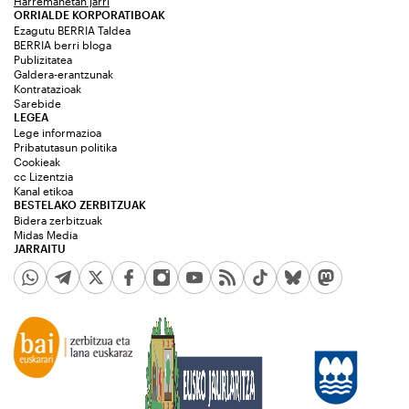
Harremanetan jarri
ORRIALDE KORPORATIBOAK
Ezagutu BERRIA Taldea
BERRIA berri bloga
Publizitatea
Galdera-erantzunak
Kontratazioak
Sarebide
LEGEA
Lege informazioa
Pribatutasun politika
Cookieak
cc Lizentzia
Kanal etikoa
BESTELAKO ZERBITZUAK
Bidera zerbitzuak
Midas Media
JARRAITU