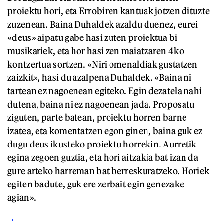
proiektu hori, eta Errobiren kantuak jotzen dituzte
zuzenean. Baina Duhaldek azaldu duenez, eurei
«deus» aipatu gabe hasi zuten proiektua bi
musikariek, eta hor hasi zen maiatzaren 4ko
kontzertua sortzen. «Niri omenaldiak gustatzen
zaizkit», hasi du azalpena Duhaldek. «Baina ni
tartean ez nagoenean egiteko. Egin dezatela nahi
dutena, baina ni ez nagoenean jada. Proposatu
ziguten, parte batean, proiektu horren barne
izatea, eta komentatzen egon ginen, baina guk ez
dugu deus ikusteko proiektu horrekin. Aurretik
egina zegoen guztia, eta hori aitzakia bat izan da
gure arteko harreman bat berreskuratzeko. Horiek
egiten badute, guk ere zerbait egin genezake
agian».