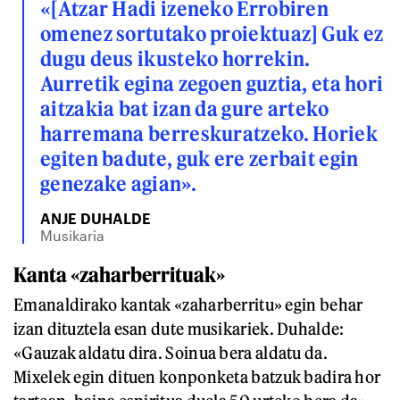
«[Atzar Hadi izeneko Errobiren
omenez sortutako proiektuaz] Guk ez
dugu deus ikusteko horrekin.
Aurretik egina zegoen guztia, eta hori
aitzakia bat izan da gure arteko
harremana berreskuratzeko. Horiek
egiten badute, guk ere zerbait egin
genezake agian».
ANJE DUHALDE
Musikaria
Kanta «zaharberrituak»
Emanaldirako kantak «zaharberritu» egin behar
izan dituztela esan dute musikariek. Duhalde:
«Gauzak aldatu dira. Soinua bera aldatu da.
Mixelek egin dituen konponketa batzuk badira hor