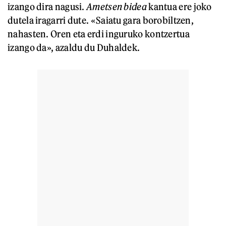
izango dira nagusi.
Ametsen bidea
kantua ere joko
dutela iragarri dute. «Saiatu gara borobiltzen,
nahasten. Oren eta erdi inguruko kontzertua
izango da», azaldu du Duhaldek.