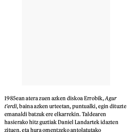
1985ean atera zuen azken diskoa Errobik,
Agur
t'erdi
, baina azken urteetan, puntualki, egin dituzte
emanaldi batzuk ere elkarrekin. Taldearen
hasierako hitz guztiak Daniel Landartek idazten
zituen, eta hura omentzeko antolatutako