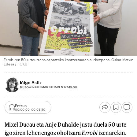
Errobiren 50. urteurrena ospatzeko kontzertuaren aurkezpena. Oskar Matxin
Edesa / FOKU
Iñigo Astiz
2024KO MARTXOAREN 12A
BILBO
13:00
Entzun
00:00:00
00:08:50
Mixel Ducau eta Anje Duhalde justu duela 50 urte
igo ziren lehenengoz oholtzara
Errobi
izenarekin.