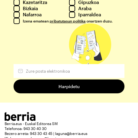
Kazetaritza
Gipuzkoa
Bizkaia
Araba
Nafarroa
Iparraldea
Izena ematean
pribatutasun politika
onartzen duzu.
Berria.eus - Euskal Editorea SM
Telefonoa: 943 30 40 30
Bezero arreta: 943 30 43 45 | laguna@berria.eus