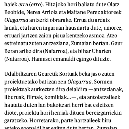
haiek
erru
(
erro
). Hitz joko hori baliatu dute Olatz
Beobide, Nerea Arriola eta Maitane Perez aktoreek
Olagarrua
antzerki obrarako. Errua du ardatz
lanak, eta haren inguruan hausnartu dute, umorez,
erruari jartzen zaion pisua kentzeko asmoz. Atzo
estreinatu zuten antzezlana, Zumaian bertan. Gaur
Beran ariko dira (Nafarroa), eta bihar Uharten
(Nafarroa). Hamasei emanaldi egingo dituzte.
Udalbiltzaren Geuretik Sortuak beka jaso zuten
proiektuetako bat izan zen
Olagarrua
. Sormen
proiektuak aurkezten dira deialdira —antzezlanak,
liburuak, filmak, komikiak...—, eta antolatzaileek
hautatu duten lan bakoitzari herri bat esleitzen
diote, proiektu hori herriak dituen bereizgarriekin
garatzeko. Horretarako, parte hartzaileek hiru
asteko egonaldi bat egiten dute bertan. Zumaian