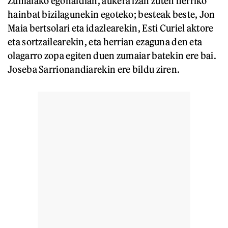
Zumaiako egonaldian, aukera izan zuten herriko
hainbat bizilagunekin egoteko; besteak beste, Jon
Maia bertsolari eta idazlearekin, Esti Curiel aktore
eta sortzailearekin, eta herrian ezaguna den eta
olagarro zopa egiten duen zumaiar batekin ere bai.
Joseba Sarrionandiarekin ere bildu ziren.