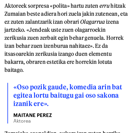
Aktoreek sorpresa «polita» hartu zuten
erru
hitzak
Zumaian beste adiera hori zuela jakin zutenean, eta
ez zuten zalantzarik izan obrari
Olagarrua
izena
jartzeko. «Jendeak uste zuen olagarroekin
zerikusia zuen zerbait egin behar genuela. Horrek
izan behar zuen izenburua nahitaez». Ez da
itsasoarekin zerikusia izango duen elementu
bakarra, obraren estetika ere horrekin lotuta
baitago.
«Oso pozik gaude, komedia arin bat
egitea lortu baitugu gai oso sakona
izanik ere».
MAITANE PEREZ
Aktorea