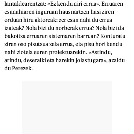
lantaldearentzat: «Ez kendu niri errua». Erruaren
esanahiaren inguruan hausnartzen hasi ziren
orduan hiru aktoreak: zer esan nahi du errua
izateak? Nola bizi du norberak errua? Nola bizi da
bakoitza erruaren sistemaren barruan? Konturatu
ziren oso pisutsua zela errua, eta pisu hori kendu
nahi ziotela euren proiektuarekin. «Astindu,
arindu, deseraiki eta harekin jolastu gara», azaldu
du Perezek.