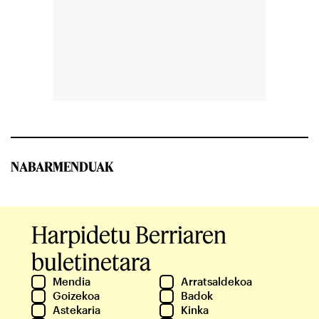
NABARMENDUAK
Harpidetu Berriaren
buletinetara
Mendia
Arratsaldekoa
Goizekoa
Badok
Astekaria
Kinka