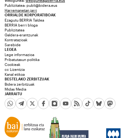
Webgunea:
webgunea@berria.eus
Publizitatea:
publi@bidera.eus
Harremanetan jarri
ORRIALDE KORPORATIBOAK
Ezagutu BERRIA Taldea
BERRIA berri bloga
Publizitatea
Galdera-erantzunak
Kontratazioak
Sarebide
LEGEA
Lege informazioa
Pribatutasun politika
Cookieak
cc Lizentzia
Kanal etikoa
BESTELAKO ZERBITZUAK
Bidera zerbitzuak
Midas Media
JARRAITU