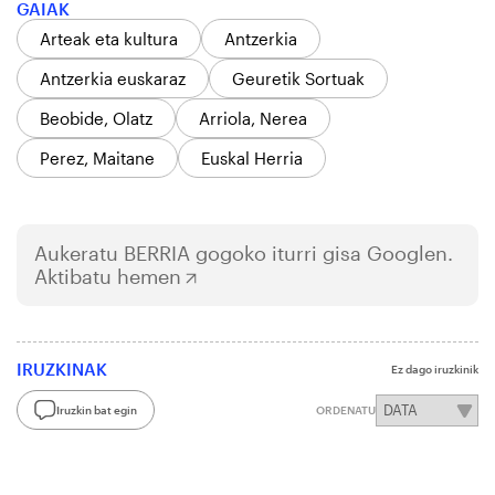
GAIAK
Arteak eta kultura
Antzerkia
Antzerkia euskaraz
Geuretik Sortuak
Beobide, Olatz
Arriola, Nerea
Perez, Maitane
Euskal Herria
Aukeratu
BERRIA
gogoko iturri gisa Googlen.
Aktibatu hemen
IRUZKINAK
Ez dago iruzkinik
Iruzkin bat egin
ORDENATU