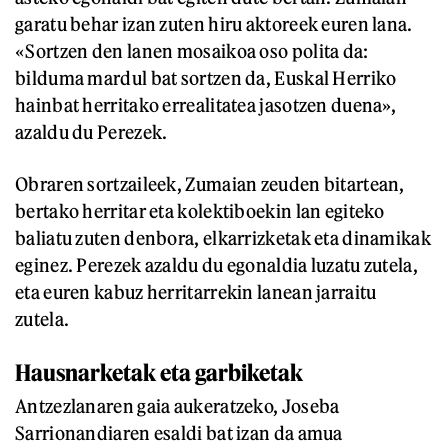
garatu behar izan zuten hiru aktoreek euren lana.
«Sortzen den lanen mosaikoa oso polita da:
bilduma mardul bat sortzen da, Euskal Herriko
hainbat herritako errealitatea jasotzen duena»,
azaldu du Perezek.
Obraren sortzaileek, Zumaian zeuden bitartean,
bertako herritar eta kolektiboekin lan egiteko
baliatu zuten denbora, elkarrizketak eta dinamikak
eginez. Perezek azaldu du egonaldia luzatu zutela,
eta euren kabuz herritarrekin lanean jarraitu
zutela.
Hausnarketak eta garbiketak
Antzezlanaren gaia aukeratzeko, Joseba
Sarrionandiaren esaldi bat izan da amua