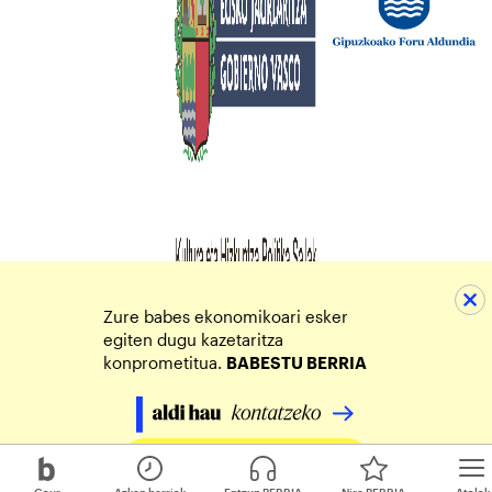
Zure babes ekonomikoari esker
egiten dugu kazetaritza
konprometitua.
BABESTU BERRIA
Egin zure ekarpena