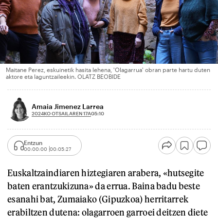
Maitane Perez, eskuinetik hasita lehena, 'Olagarrua' obran parte hartu duten
aktore eta laguntzaileekin. OLATZ BEOBIDE
Amaia Jimenez Larrea
2024KO OTSAILAREN 17A
05:10
Entzun
00:00:00
00:05:27
Euskaltzaindiaren hiztegiaren arabera, «hutsegite
baten erantzukizuna» da errua. Baina badu beste
esanahi bat, Zumaiako (Gipuzkoa) herritarrek
erabiltzen dutena: olagarroen garroei deitzen diete