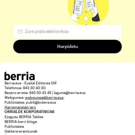
Berria.eus - Euskal Editorea SM
Telefonoa: 943 30 40 30
Bezero arreta: 943 30 43 45 | laguna@berria.eus
Webgunea:
webgunea@berria.eus
Publizitatea:
publi@bidera.eus
Harremanetan jarri
ORRIALDE KORPORATIBOAK
Ezagutu BERRIA Taldea
BERRIA berri bloga
Publizitatea
Galdera-erantzunak