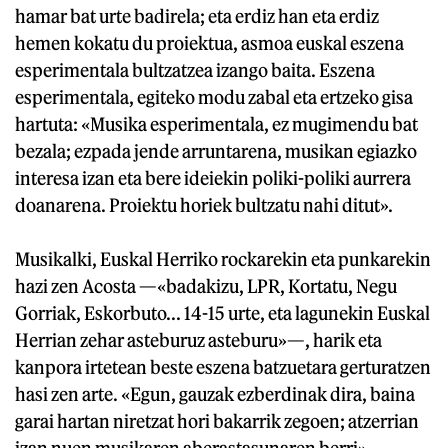
hamar bat urte badirela; eta erdiz han eta erdiz
hemen kokatu du proiektua, asmoa euskal eszena
esperimentala bultzatzea izango baita. Eszena
esperimentala, egiteko modu zabal eta ertzeko gisa
hartuta: «Musika esperimentala, ez mugimendu bat
bezala; ezpada jende arruntarena, musikan egiazko
interesa izan eta bere ideiekin poliki-poliki aurrera
doanarena. Proiektu horiek bultzatu nahi ditut».
Musikalki, Euskal Herriko rockarekin eta punkarekin
hazi zen Acosta —«badakizu, LPR, Kortatu, Negu
Gorriak, Eskorbuto... 14-15 urte, eta lagunekin Euskal
Herrian zehar asteburuz asteburu»—, harik eta
kanpora irtetean beste eszena batzuetara gerturatzen
hasi zen arte. «Egun, gauzak ezberdinak dira, baina
garai hartan niretzat hori bakarrik zegoen; atzerrian
izan nuen musikaren aberastasunaren berri».