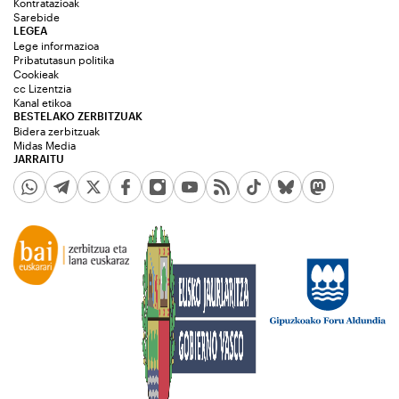
Kontratazioak
Sarebide
LEGEA
Lege informazioa
Pribatutasun politika
Cookieak
cc Lizentzia
Kanal etikoa
BESTELAKO ZERBITZUAK
Bidera zerbitzuak
Midas Media
JARRAITU