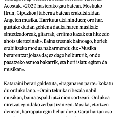
Acostak. «2020 hasierako gau batean, Moskuko
[Irun, Gipuzkoa] taberna batean erakutsi zidan
Angelen musika. Harrituta utzi ninduen; oro har,
gustuko dudan gehiena dauka haren musikak:
sintetizadoreak, gitarrak, erritmo kaxak eta hitz edo
ahots ulertezinak». Baina tresnak bainoago, horiek
erabiltzeko modua nabarmendu du: «Musika
berarentzat jolasa da; ez dago helbururik, ondo
pasatzeko asmoa bakarrik, eta hori islatu egiten da
musikan».
Kataraini berari galdetuta, «iraganaren parte» kokatu
du orduko lana. «Orain teknikari bezala nabil
musikan, baina aspaldi utzi nion sortzeari. Ordukoa
niretzat egindako zerbait izan zen. Musika, etortzen
denean, harrapatu egin behar duzu. Garai hartan oso