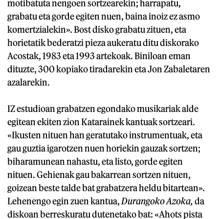
motibatuta nengoen sortzearekin; harrapatu,
grabatu eta gorde egiten nuen, baina inoiz ez asmo
komertzialekin». Bost disko grabatu zituen, eta
horietatik bederatzi pieza aukeratu ditu diskorako
Acostak, 1983 eta 1993 artekoak. Biniloan eman
dituzte, 300 kopiako tiradarekin eta Jon Zabaletaren
azalarekin.
IZ estudioan grabatzen egondako musikariak alde
egitean ekiten zion Katarainek kantuak sortzeari.
«Ikusten nituen han geratutako instrumentuak, eta
gau guztia igarotzen nuen horiekin gauzak sortzen;
biharamunean nahastu, eta listo, gorde egiten
nituen. Gehienak gau bakarrean sortzen nituen,
goizean beste talde bat grabatzera heldu bitartean».
Lehenengo egin zuen kantua,
Durangoko Azoka,
da
diskoan berreskuratu dutenetako bat: «Ahots pista