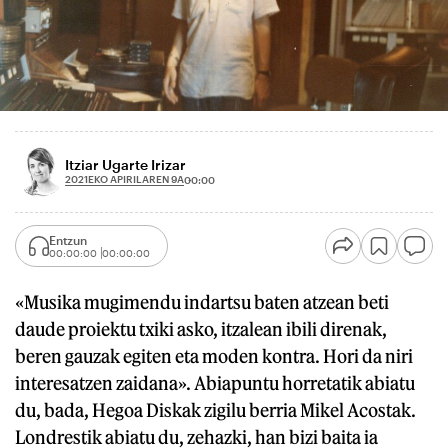
Itziar Ugarte Irizar
2021EKO APIRILAREN 9A
00:00
Entzun
00:00:00
00:00:00
«Musika mugimendu indartsu baten atzean beti
daude proiektu txiki asko, itzalean ibili direnak,
beren gauzak egiten eta moden kontra. Hori da niri
interesatzen zaidana». Abiapuntu horretatik abiatu
du, bada, Hegoa Diskak zigilu berria Mikel Acostak.
Londrestik abiatu du, zehazki, han bizi baita ia