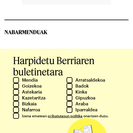
NABARMENDUAK
Harpidetu Berriaren
buletinetara
Mendia
Arratsaldekoa
Goizekoa
Badok
Astekaria
Kinka
Kazetaritza
Gipuzkoa
Bizkaia
Araba
Nafarroa
Iparraldea
Izena ematean
pribatutasun politika
onartzen duzu.