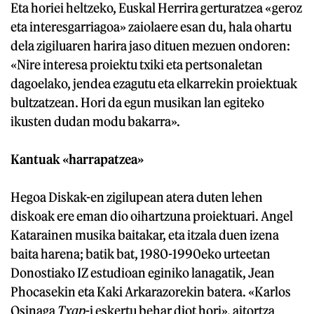
Eta horiei heltzeko, Euskal Herrira gerturatzea «geroz
eta interesgarriagoa» zaiolaere esan du, hala ohartu
dela zigiluaren harira jaso dituen mezuen ondoren:
«Nire interesa proiektu txiki eta pertsonaletan
dagoelako, jendea ezagutu eta elkarrekin proiektuak
bultzatzean. Hori da egun musikan lan egiteko
ikusten dudan modu bakarra».
Kantuak «harrapatzea»
Hegoa Diskak-en zigilupean atera duten lehen
diskoak ere eman dio oihartzuna proiektuari. Angel
Katarainen musika baitakar, eta itzala duen izena
baita harena; batik bat, 1980-1990eko urteetan
Donostiako IZ estudioan eginiko lanagatik, Jean
Phocasekin eta Kaki Arkarazorekin batera. «Karlos
Osinaga
Txap
-i eskertu behar diot hori», aitortza