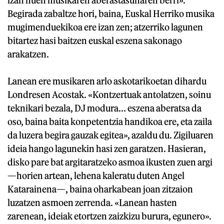
Begirada zabaltze hori, baina, Euskal Herriko musika
mugimenduekikoa ere izan zen; atzerriko lagunen
bitartez hasi baitzen euskal eszena sakonago
arakatzen.
Lanean ere musikaren arlo askotarikoetan dihardu
Londresen Acostak. «Kontzertuak antolatzen, soinu
teknikari bezala, DJ modura... eszena aberatsa da
oso, baina baita konpetentzia handikoa ere, eta zaila
da luzera begira gauzak egitea», azaldu du. Zigiluaren
ideia hango lagunekin hasi zen garatzen. Hasieran,
disko pare bat argitaratzeko asmoa ikusten zuen argi
—horien artean, lehena kaleratu duten Angel
Katarainena—, baina oharkabean joan zitzaion
luzatzen asmoen zerrenda. «Lanean hasten
zarenean, ideiak etortzen zaizkizu burura, egunero».