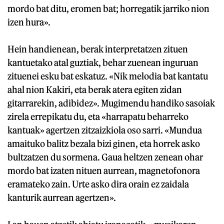
mordo bat ditu, eromen bat; horregatik jarriko nion
izen hura».
Hein handienean, berak interpretatzen zituen
kantuetako atal guztiak, behar zuenean inguruan
zituenei esku bat eskatuz. «Nik melodia bat kantatu
ahal nion Kakiri, eta berak atera egiten zidan
gitarrarekin, adibidez». Mugimendu handiko sasoiak
zirela errepikatu du, eta «harrapatu beharreko
kantuak» agertzen zitzaizkiola oso sarri. «Mundua
amaituko balitz bezala bizi ginen, eta horrek asko
bultzatzen du sormena. Gaua heltzen zenean ohar
mordo bat izaten nituen aurrean, magnetofonora
eramateko zain. Urte asko dira orain ez zaidala
kanturik aurrean agertzen».