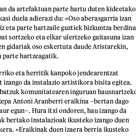
izan da artefaktuan parte hartu duten kideetako
kasi duela adierazi du: «Oso aberasgarria izan
iz eta parte hartzaile guztiek hizkuntza berdina
o bat sortzeko eta elkar ulertzeko gaitasuna izan
n gidariak oso eskertuta daude Aristarekin,
 parte hartzeagatik.
rriko eta herritik kanpoko jendearentzat
izango da instalazio artistikora bisita egitea.
te batzuk komunitatearen inguruan hausnartzek
oxepa Antoni Aranberri eraikina –bertan dago
aur egun–. Hura itxi ondoren, hau izango da
k bertako instalazioak ikusteko izango duen
era. «Eraikinak duen izaera berria ikusteko