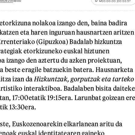
REN 21A
18:00
00:00:00
00:03:57
n etorkizuna nolakoa izango den, baina badira
ikatzen eta haren inguruan hausnartzen aritzen
Errenteriako (Gipuzkoa) Badalab hizkuntza
rategiak etorkizuneko euskal hiztunen
a izango den aztertu du azken proiektuan,
 beste eragile batzuekin batera. Hausnarketa
itza izan da
Hizkuntzak, gorputzak eta tarteko
artistiko interaktiboa. Badalaben bisita daiteke
tan, 17:00etatik 19:15era. Larunbat goizean er
tik 13:30era.
ste, Euskozenoarekin elkarlanean aritu da
enoak euskal identitatearen gaineko