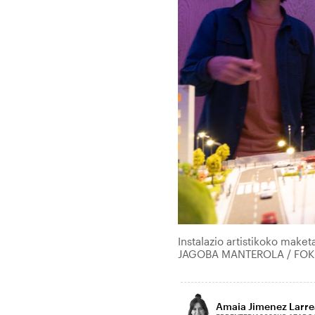
Instalazio artistikoko make
JAGOBA MANTEROLA / FO
Amaia Jimenez Larre