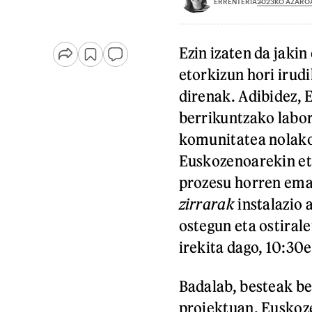
2023KO AZAROA
ERRENTERIA
Ezin izaten da jaki
etorkizun hori irud
direnak. Adibidez, 
berrikuntzako labo
komunitatea nolako
Euskozenoarekin eta
prozesu horren ema
zirrarak
instalazio 
ostegun eta ostirale
irekita dago, 10:30e
Badalab, besteak be
proiektuan. Euskoz