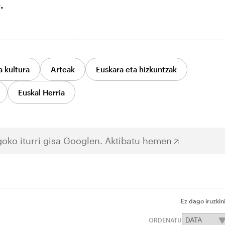
.
a kultura
Arteak
Euskara eta hizkuntzak
Euskal Herria
oko iturri gisa Googlen.
Aktibatu hemen
Ez dago iruzkin
ORDENATU