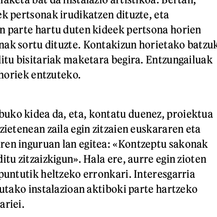
ek pertsonak irudikatzen dituzte, eta
n parte hartu duten kideek pertsona horien
ak sortu dituzte. Kontakizun horietako batzu
ditu bisitariak maketara begira. Entzungailuak
o horiek entzuteko.
uko kidea da, eta, kontatu duenez, proiektua
zietenean zaila egin zitzaien euskararen eta
ren inguruan lan egitea: «Kontzeptu sakonak
itu zitzaizkigun». Hala ere, aurre egin zioten
spuntutik heltzeko erronkari. Interesgarria
tutako instalazioan aktiboki parte hartzeko
ariei.