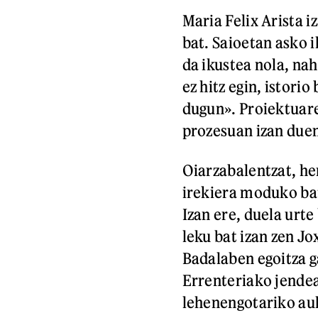
Maria Felix Arista 
bat. Saioetan asko i
da ikustea nola, nah
ez hitz egin, istori
dugun». Proiektuare
prozesuan izan duen
Oiarzabalentzat, he
irekiera moduko bat 
Izan ere, duela ur
leku bat izan zen J
Badalaben egoitza g
Errenteriako jendea
lehenengotariko auk