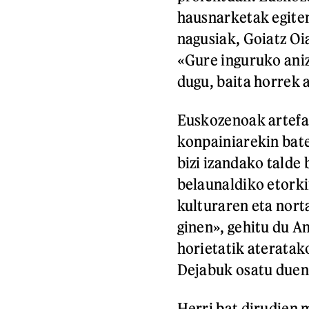
hausnarketak egiten 
nagusiak, Goiatz Oi
«Gure inguruko aniz
dugu, baita horrek 
Euskozenoak artefak
konpainiarekin bate
bizi izandako talde 
belaunaldiko etorki
kulturaren eta nort
ginen», gehitu du A
horietatik ateratak
Dejabuk osatu duen
Herri bat dirudien m