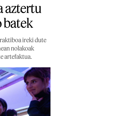
 aztertu
o batek
eraktiboa ireki dute
nean nolakoak
te artefaktua.