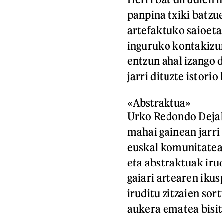
panpina txiki batzu
artefaktuko saioeta
inguruko kontakizun
entzun ahal izango 
jarri dituzte istori
«Abstraktua»
Urko Redondo Dejab
mahai gainean jarri 
euskal komunitatea
eta abstraktuak irud
gaiari artearen iku
iruditu zitzaien sor
aukera ematea bisit