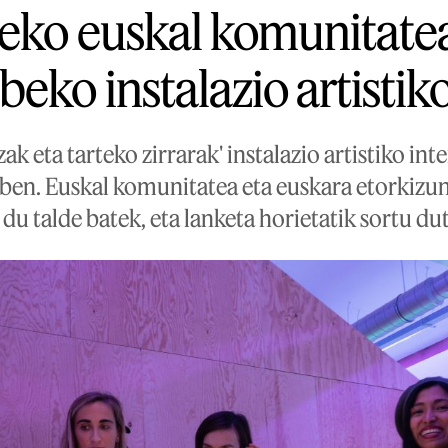
eko euskal komunitatea
eko instalazio artistik
k eta tarteko zirrarak' instalazio artistiko int
ben. Euskal komunitatea eta euskara etorkizu
 du talde batek, eta lanketa horietatik sortu du