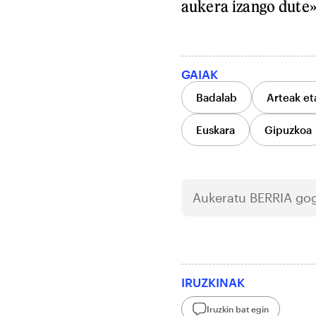
aukera izango dute»
GAIAK
Badalab
Arteak et
Euskara
Gipuzkoa
Aukeratu
BERRIA
gog
IRUZKINAK
Iruzkin bat egin