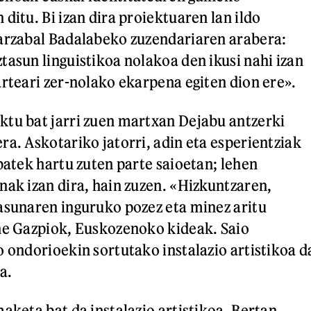
ditu. Bi izan dira proiektuaren lan ildo
arzabal Badalabeko zuzendariaren arabera:
tasun linguistikoa nolakoa den ikusi nahi izan
arteari zer-nolako ekarpena egiten dion ere».
tu bat jarri zuen martxan Dejabu antzerki
ra. Askotariko jatorri, adin eta esperientziak
batek hartu zuten parte saioetan; lehen
nak izan dira, hain zuzen. «Hizkuntzaren,
asunaren inguruko pozez eta minez aritu
ne Gazpiok, Euskozenoko kideak. Saio
o ondorioekin sortutako instalazio artistikoa d
a.
aketa bat da instalazio artistikoa. Bertan,