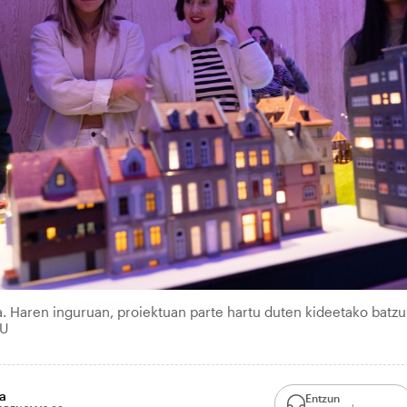
ta. Haren inguruan, proiektuan parte hartu duten kideetako batzu
KU
a
Entzun