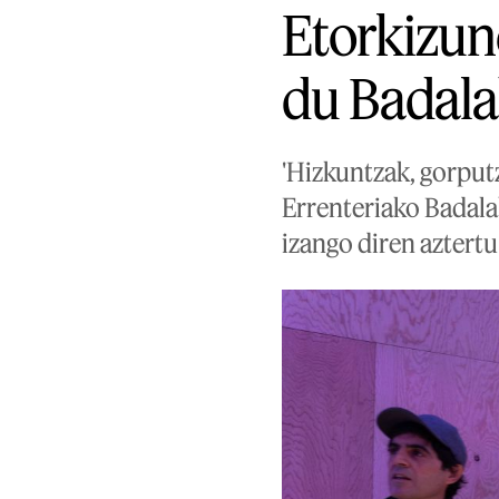
Etorkizun
du Badalab
'Hizkuntzak, gorputza
Errenteriako Badala
izango diren aztertu