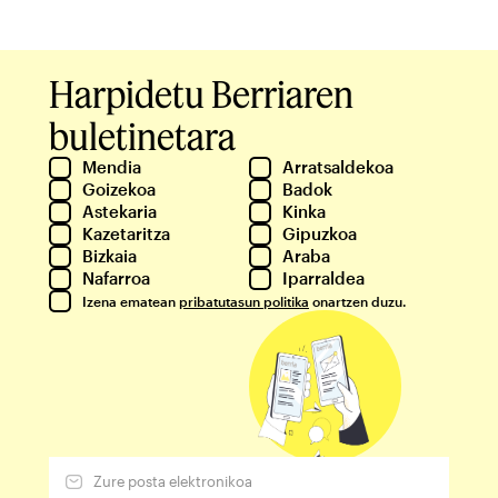
Harpidetu Berriaren
buletinetara
Mendia
Arratsaldekoa
Goizekoa
Badok
Astekaria
Kinka
Kazetaritza
Gipuzkoa
Bizkaia
Araba
Nafarroa
Iparraldea
Izena ematean
pribatutasun politika
onartzen duzu.