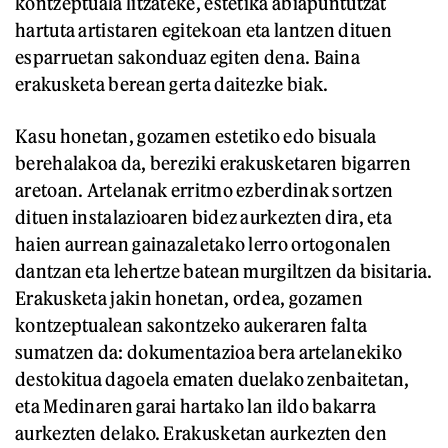
kontzeptuala litzateke, estetika abiapuntutzat
hartuta artistaren egitekoan eta lantzen dituen
esparruetan sakonduaz egiten dena. Baina
erakusketa berean gerta daitezke biak.
Kasu honetan, gozamen estetiko edo bisuala
berehalakoa da, bereziki erakusketaren bigarren
aretoan. Artelanak erritmo ezberdinak sortzen
dituen instalazioaren bidez aurkezten dira, eta
haien aurrean gainazaletako lerro ortogonalen
dantzan eta lehertze batean murgiltzen da bisitaria.
Erakusketa jakin honetan, ordea, gozamen
kontzeptualean sakontzeko aukeraren falta
sumatzen da: dokumentazioa bera artelanekiko
destokitua dagoela ematen duelako zenbaitetan,
eta Medinaren garai hartako lan ildo bakarra
aurkezten delako. Erakusketan aurkezten den