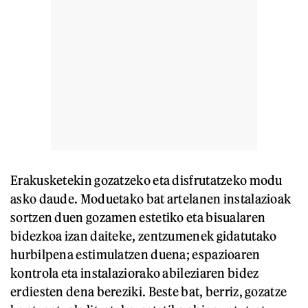
Erakusketekin gozatzeko eta disfrutatzeko modu
asko daude. Moduetako bat artelanen instalazioak
sortzen duen gozamen estetiko eta bisualaren
bidezkoa izan daiteke, zentzumenek gidatutako
hurbilpena estimulatzen duena; espazioaren
kontrola eta instalaziorako abileziaren bidez
erdiesten dena bereziki. Beste bat, berriz, gozatze