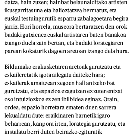
datza, hain zuzen; hainbat belaunalditako artisten
ikusgarritasuna eta balioztatzea bermatuz, eta
euskal testuingurutik esparru zabalagoetara begira
jarriz. Hori horrela, museora bertaratzen den orok
badaki gutxienez euskal artistaren baten banakoa
izango duela zain bertan, eta badaki lorategiaren
parean kokaturik dagoen aretoan izango dela hura.
Bildumako erakusketaren aretoak gurutzatu eta
eskaileretatik igota ailegatu daiteke hara;
eskailerak amaitzean zegoen hall antzeko bat
gurutzatu, eta espazioa ezagutzen ez zutenentzat
oso intuiziozkoa ez zen ibilbidea eginaz. Orain,
ordea, espazio horretara ematen duen sarrera
lekualdatu dute: eraikinaren barnetik igaro
beharrean, kanpora irten, lorategia gurutzatu, eta
instalatu berri duten beirazko egituratik