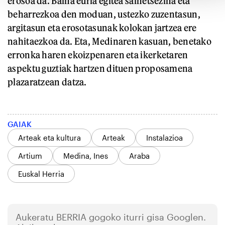
erosoa da. Baina euria egitea saihetsezina eta
beharrezkoa den moduan, ustezko zuzentasun,
argitasun eta erosotasunak kolokan jartzea ere
nahitaezkoa da. Eta, Medinaren kasuan, benetako
erronka haren ekoizpenaren eta ikerketaren
aspektu guztiak hartzen dituen proposamena
plazaratzean datza.
GAIAK
Arteak eta kultura
Arteak
Instalazioa
Artium
Medina, Ines
Araba
Euskal Herria
Aukeratu
BERRIA
gogoko iturri gisa Googlen.