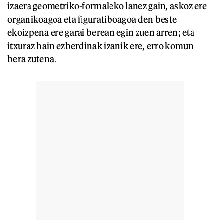
izaera geometriko-formaleko lanez gain, askoz ere
organikoagoa eta figuratiboagoa den beste
ekoizpena ere garai berean egin zuen arren; eta
itxuraz hain ezberdinak izanik ere, erro komun
bera zutena.