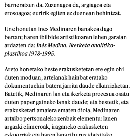
barneratzen da. Zuzenagoa da, argiagoa eta
erosoagoa; euririk egiten ez duenean behintzat.
Une honetan Ines Medinaren banakoa dago
bertan; haren ibilbide artistikoaren lehen garaian
ardazten da:
Inés Medina. Ikerketa analitiko-
plastikoa 1978-1995
.
Areto honetako beste erakusketetan ere egin ohi
duten moduan, artelanak hainbat eratako
dokumentuekin batera jarrita daude elkarrizketan.
Batetik, Medinaren lan eta ikerketa prozesua osatu
duten paper gaineko lanak daude; eta bestetik, eta
erakusketari amaiera ematen diola, Medinaren
artxibo pertsonaleko zenbait elementu: lanen
argazki efimeroak, iraganeko erakusketen
eskuorriak eta haren lanari buruz idatzitako