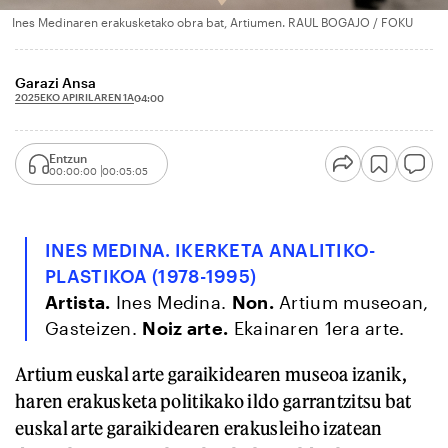
Ines Medinaren erakusketako obra bat, Artiumen. RAUL BOGAJO / FOKU
Garazi Ansa
2025EKO APIRILAREN 1A
04:00
Entzun
00:00:00
00:05:05
INES MEDINA. IKERKETA ANALITIKO-
PLASTIKOA (1978-1995)
Artista.
Ines Medina.
Non.
Artium museoan,
Gasteizen.
Noiz arte.
Ekainaren 1era arte.
Artium euskal arte garaikidearen museoa izanik,
haren erakusketa politikako ildo garrantzitsu bat
euskal arte garaikidearen erakusleiho izatean