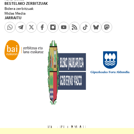
BESTELAKO ZERBITZUAK
Bidera zerbitzuak
Midas Media
JARRAITU