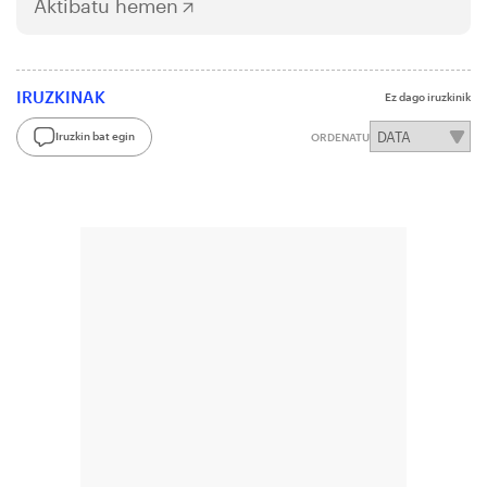
Aktibatu hemen
IRUZKINAK
Ez dago iruzkinik
Iruzkin bat egin
ORDENATU