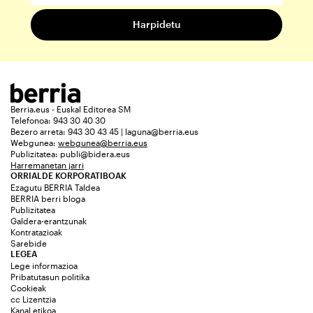
Berria.eus - Euskal Editorea SM
Telefonoa: 943 30 40 30
Bezero arreta: 943 30 43 45 | laguna@berria.eus
Webgunea:
webgunea@berria.eus
Publizitatea:
publi@bidera.eus
Harremanetan jarri
ORRIALDE KORPORATIBOAK
Ezagutu BERRIA Taldea
BERRIA berri bloga
Publizitatea
Galdera-erantzunak
Kontratazioak
Sarebide
LEGEA
Lege informazioa
Pribatutasun politika
Cookieak
cc Lizentzia
Kanal etikoa