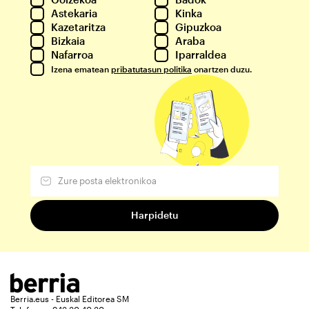
Astekaria
Kinka
Kazetaritza
Gipuzkoa
Bizkaia
Araba
Nafarroa
Iparraldea
Izena ematean
pribatutasun politika
onartzen duzu.
Berria.eus - Euskal Editorea SM