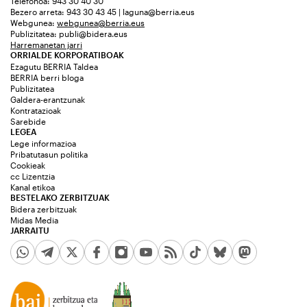
Telefonoa: 943 30 40 30
Bezero arreta: 943 30 43 45 | laguna@berria.eus
Webgunea:
webgunea@berria.eus
Publizitatea:
publi@bidera.eus
Harremanetan jarri
ORRIALDE KORPORATIBOAK
Ezagutu BERRIA Taldea
BERRIA berri bloga
Publizitatea
Galdera-erantzunak
Kontratazioak
Sarebide
LEGEA
Lege informazioa
Pribatutasun politika
Cookieak
cc Lizentzia
Kanal etikoa
BESTELAKO ZERBITZUAK
Bidera zerbitzuak
Midas Media
JARRAITU