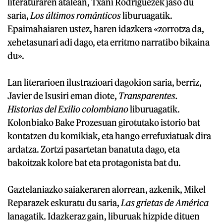
literaturaren atalean, Txani Rodriguezek jaso du
saria,
Los últimos románticos
liburuagatik.
Epaimahaiaren ustez, haren idazkera «zorrotza da,
xehetasunari adi dago, eta erritmo narratibo bikaina
du».
Lan literarioen ilustrazioari dagokion saria, berriz,
Javier de Isusiri eman diote,
Transparentes.
Historias del Exilio colombiano
liburuagatik.
Kolonbiako Bake Prozesuan girotutako istorio bat
kontatzen du komikiak, eta hango errefuxiatuak dira
ardatza. Zortzi pasartetan banatuta dago, eta
bakoitzak kolore bat eta protagonista bat du.
Gaztelaniazko saiakeraren alorrean, azkenik, Mikel
Reparazek eskuratu du saria,
Las grietas de América
lanagatik. Idazkeraz gain, liburuak hizpide dituen