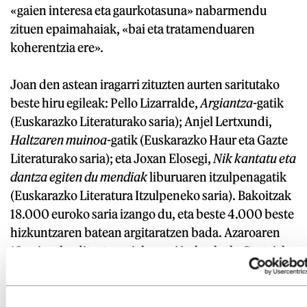
«gaien interesa eta gaurkotasuna» nabarmendu
zituen epaimahaiak, «bai eta tratamenduaren
koherentzia ere».
Joan den astean iragarri zituzten aurten saritutako
beste hiru egileak: Pello Lizarralde,
Argiantza
-gatik
(Euskarazko Literaturako saria); Anjel Lertxundi,
Haltzaren muinoa
-gatik (Euskarazko Haur eta Gazte
Literaturako saria); eta Joxan Elosegi,
Nik kantatu eta
dantza egiten du mendiak
liburuaren itzulpenagatik
(Euskarazko Literatura Itzulpeneko saria). Bakoitzak
18.000 euroko saria izango du, eta beste 4.000 beste
hizkuntzaren batean argitaratzen bada. Azaroaren
18an jasoko dituzte sariak zazpi irabazleek, Gasteizko
Artiumen.