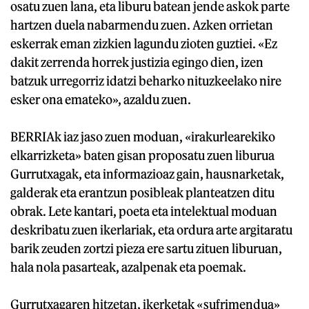
osatu zuen lana, eta liburu batean jende askok parte
hartzen duela nabarmendu zuen. Azken orrietan
eskerrak eman zizkien lagundu zioten guztiei. «Ez
dakit zerrenda horrek justizia egingo dien, izen
batzuk urregorriz idatzi beharko nituzkeelako nire
esker ona emateko», azaldu zuen.
BERRIAk iaz jaso zuen moduan, «irakurlearekiko
elkarrizketa» baten gisan proposatu zuen liburua
Gurrutxagak, eta informazioaz gain, hausnarketak,
galderak eta erantzun posibleak planteatzen ditu
obrak. Lete kantari, poeta eta intelektual moduan
deskribatu zuen ikerlariak, eta ordura arte argitaratu
barik zeuden zortzi pieza ere sartu zituen liburuan,
hala nola pasarteak, azalpenak eta poemak.
Gurrutxagaren hitzetan, ikerketak «sufrimendua»