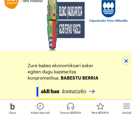
Zure babes ekonomikoari esker
egiten dugu kazetaritza
konprometitua.
BABESTU BERRIA
Egin zure ekarpena
Gaur
Azken berriak
Entzun BERRIA
Nire BERRIA
Atalak