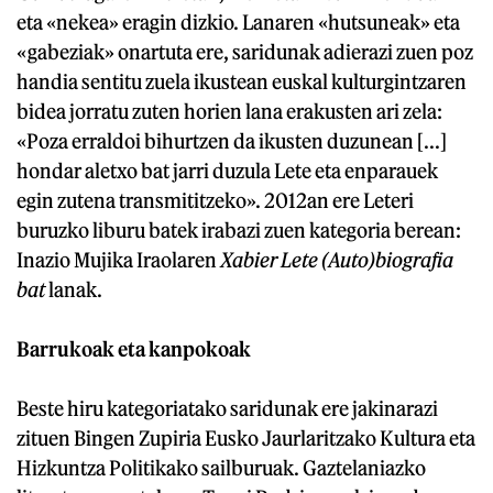
eta «nekea» eragin dizkio. Lanaren «hutsuneak» eta
«gabeziak» onartuta ere, saridunak adierazi zuen poz
handia sentitu zuela ikustean euskal kulturgintzaren
bidea jorratu zuten horien lana erakusten ari zela:
«Poza erraldoi bihurtzen da ikusten duzunean [...]
hondar aletxo bat jarri duzula Lete eta enparauek
egin zutena transmititzeko». 2012an ere Leteri
buruzko liburu batek irabazi zuen kategoria berean:
Inazio Mujika Iraolaren
Xabier Lete (Auto)biografia
bat
lanak.
Barrukoak eta kanpokoak
Beste hiru kategoriatako saridunak ere jakinarazi
zituen Bingen Zupiria Eusko Jaurlaritzako Kultura eta
Hizkuntza Politikako sailburuak. Gaztelaniazko