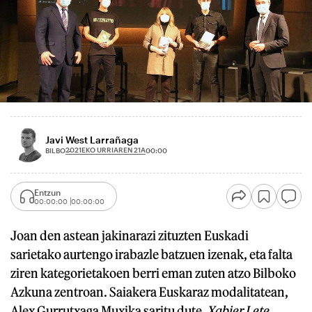
Javi West Larrañaga
2021EKO URRIAREN 21A
BILBO
00:00
Entzun
00:00:00
00:00:00
Joan den astean jakinarazi zituzten Euskadi
sarietako aurtengo irabazle batzuen izenak, eta falta
ziren kategorietakoen berri eman zuten atzo Bilboko
Azkuna zentroan. Saiakera Euskaraz modalitatean,
Alex Gurrutxaga Muxika saritu dute,
Xabier Lete.