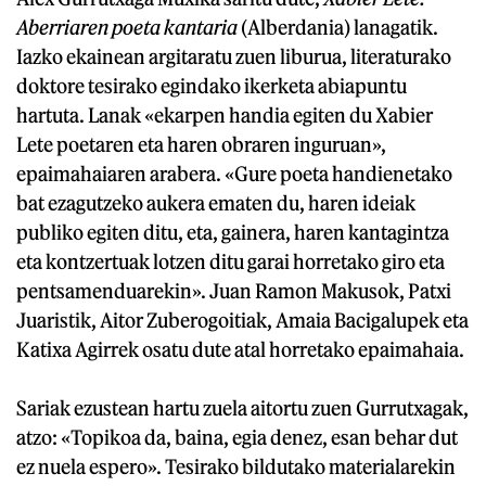
Aberriaren poeta kantaria
(Alberdania) lanagatik.
Iazko ekainean argitaratu zuen liburua, literaturako
doktore tesirako egindako ikerketa abiapuntu
hartuta. Lanak «ekarpen handia egiten du Xabier
Lete poetaren eta haren obraren inguruan»,
epaimahaiaren arabera. «Gure poeta handienetako
bat ezagutzeko aukera ematen du, haren ideiak
publiko egiten ditu, eta, gainera, haren kantagintza
eta kontzertuak lotzen ditu garai horretako giro eta
pentsamenduarekin». Juan Ramon Makusok, Patxi
Juaristik, Aitor Zuberogoitiak, Amaia Bacigalupek eta
Katixa Agirrek osatu dute atal horretako epaimahaia.
Sariak ezustean hartu zuela aitortu zuen Gurrutxagak,
atzo: «Topikoa da, baina, egia denez, esan behar dut
ez nuela espero». Tesirako bildutako materialarekin