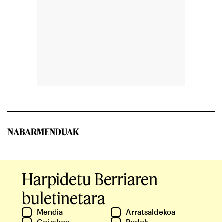
NABARMENDUAK
Harpidetu Berriaren
buletinetara
Mendia
Arratsaldekoa
Goizekoa
Badok