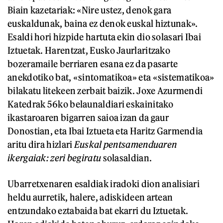
Biain kazetariak: «Nire ustez, denok gara
euskaldunak, baina ez denok euskal hiztunak».
Esaldi hori hizpide hartuta ekin dio solasari Ibai
Iztuetak. Harentzat, Eusko Jaurlaritzako
bozeramaile berriaren esana ez da pasarte
anekdotiko bat, «sintomatikoa» eta «sistematikoa»
bilakatu litekeen zerbait baizik. Joxe Azurmendi
Katedrak 56ko belaunaldiari eskainitako
ikastaroaren bigarren saioa izan da gaur
Donostian, eta Ibai Iztueta eta Haritz Garmendia
aritu dira hizlari
Euskal pentsamenduaren
ikergaiak: zeri begiratu
solasaldian.
Ubarretxenaren esaldiak iradoki dion analisiari
heldu aurretik, halere, adiskideen artean
entzundako eztabaida bat ekarri du Iztuetak.