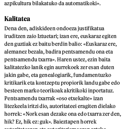
azpikultura bilakatuko da automatikoki».
Kalitatea
Dena den, adiskideen ondoeza justifikatua
iruditzen zaio Iztuetari; izan ere, euskaraz egiten
den guztiak ez baitu berdin balio: «Euskaraz ere,
alemanez bezala, badira pentsamendu ona eta
pentsamendu txarra». Haren ustez, ezin baita
kalitatezko lanik egin aurrekoek zer esan duten
jakin gabe, eta genealogiarik, fundamentuzko
kritikarik eta kontzeptu propiorik landu gabe edo
besteen marko teorikoak akritikoki inportatuz.
Pentsamendu txarrak «oso etxekalte» izan
litezkeela iritzi dio, autoritateei eragiten dielako
horrek: «Nork esan dezake ona edo txarra zer den,
hik? Ez, hik ez: guk». Baieztapen horrek