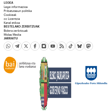
LEGEA
Lege informazioa
Pribatutasun politika
Cookieak
cc Lizentzia
Kanal etikoa
BESTELAKO ZERBITZUAK
Bidera zerbitzuak
Midas Media
JARRAITU