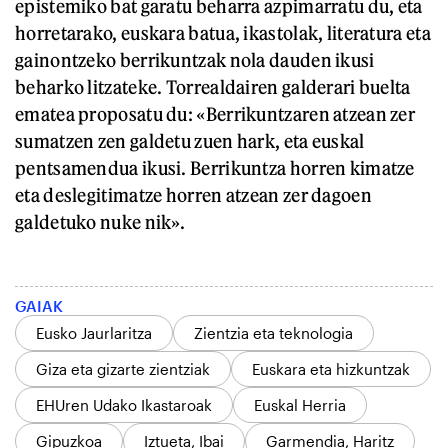
epistemiko bat garatu beharra azpimarratu du, eta
horretarako, euskara batua, ikastolak, literatura eta
gainontzeko berrikuntzak nola dauden ikusi
beharko litzateke. Torrealdairen galderari buelta
ematea proposatu du: «Berrikuntzaren atzean zer
sumatzen zen galdetu zuen hark, eta euskal
pentsamendua ikusi. Berrikuntza horren kimatze
eta deslegitimatze horren atzean zer dagoen
galdetuko nuke nik».
GAIAK
Eusko Jaurlaritza
Zientzia eta teknologia
Giza eta gizarte zientziak
Euskara eta hizkuntzak
EHUren Udako Ikastaroak
Euskal Herria
Gipuzkoa
Iztueta, Ibai
Garmendia, Haritz