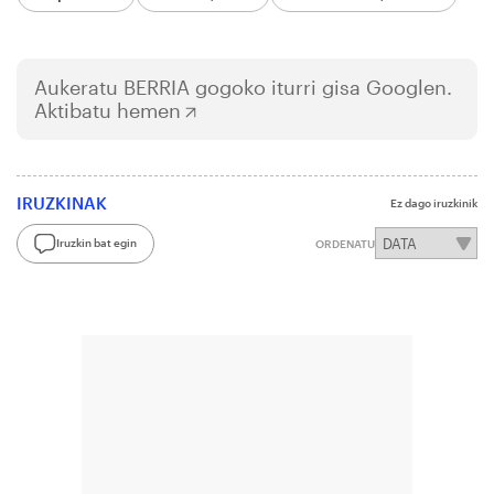
Aukeratu
BERRIA
gogoko iturri gisa Googlen.
Aktibatu hemen
IRUZKINAK
Ez dago iruzkinik
Iruzkin bat egin
ORDENATU