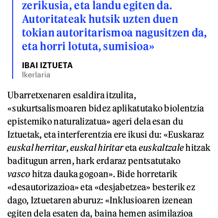
zerikusia, eta landu egiten da.
Autoritateak hutsik uzten duen
tokian autoritarismoa nagusitzen da,
eta horri lotuta, sumisioa»
IBAI IZTUETA
Ikerlaria
Ubarretxenaren esaldira itzulita,
«sukurtsalismoaren bidez aplikatutako biolentzia
epistemiko naturalizatua» ageri dela esan du
Iztuetak, eta interferentzia ere ikusi du: «Euskaraz
euskal herritar
,
euskal hiritar
eta
euskaltzale
hitzak
baditugun arren, hark erdaraz pentsatutako
vasco
hitza dauka gogoan». Bide horretarik
«desautorizazioa» eta «desjabetzea» besterik ez
dago, Iztuetaren aburuz: «Inklusioaren izenean
egiten dela esaten da, baina hemen asimilazioa