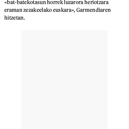
«bat-batekotasun horrek luzarora heriotzara
eraman zezakeelako euskara», Garmendiaren
hitzetan.