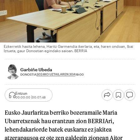
Ezkerretik hasita lehena, Haritz Garmendia ikerlaria, eta, haren ondoan, Ibai
Iztueta, gaur Donostian egindako saioan. BERRIA
Garbiñe Ubeda
2024KO UZTAILAREN 30A
DONOSTIA
19:00
Entzun
00:00:00
00:07:48
Eusko Jaurlaritza berriko bozeramaile Maria
Ubarretxenak hau erantzun zion BERRIAri,
lehendakariorde batek euskaraz ez jakitea
atzerapausoa ez ote zen galdegin zionean Aitor