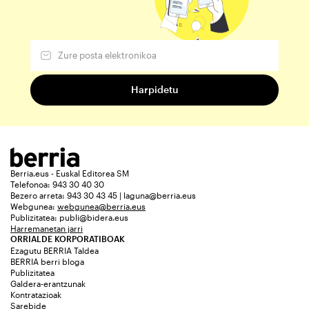
Berria.eus - Euskal Editorea SM
Telefonoa: 943 30 40 30
Bezero arreta: 943 30 43 45 | laguna@berria.eus
Webgunea:
webgunea@berria.eus
Publizitatea:
publi@bidera.eus
Harremanetan jarri
ORRIALDE KORPORATIBOAK
Ezagutu BERRIA Taldea
BERRIA berri bloga
Publizitatea
Galdera-erantzunak
Kontratazioak
Sarebide