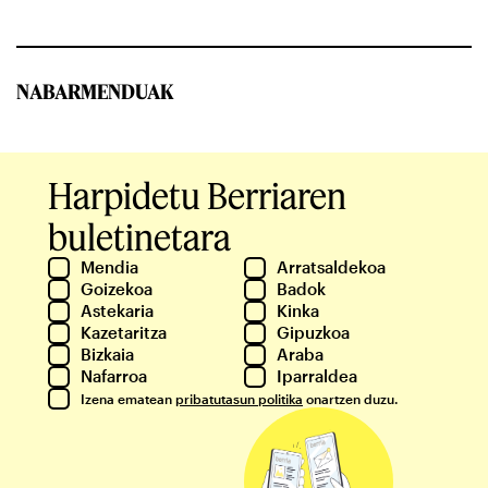
NABARMENDUAK
Harpidetu Berriaren
buletinetara
Mendia
Arratsaldekoa
Goizekoa
Badok
Astekaria
Kinka
Kazetaritza
Gipuzkoa
Bizkaia
Araba
Nafarroa
Iparraldea
Izena ematean
pribatutasun politika
onartzen duzu.