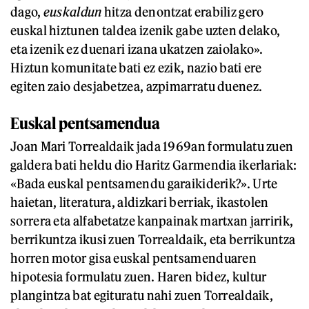
dago,
euskaldun
hitza denontzat erabiliz gero
euskal hiztunen taldea izenik gabe uzten delako,
eta izenik ez duenari izana ukatzen zaiolako».
Hiztun komunitate bati ez ezik, nazio bati ere
egiten zaio desjabetzea, azpimarratu duenez.
Euskal pentsamendua
Joan Mari Torrealdaik jada 1969an formulatu zuen
galdera bati heldu dio Haritz Garmendia ikerlariak:
«Bada euskal pentsamendu garaikiderik?». Urte
haietan, literatura, aldizkari berriak, ikastolen
sorrera eta alfabetatze kanpainak martxan jarririk,
berrikuntza ikusi zuen Torrealdaik, eta berrikuntza
horren motor gisa euskal pentsamenduaren
hipotesia formulatu zuen. Haren bidez, kultur
plangintza bat egituratu nahi zuen Torrealdaik,