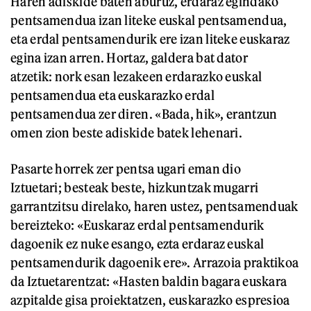
Haren adiskide baten aburuz, erdaraz egindako
pentsamendua izan liteke euskal pentsamendua,
eta erdal pentsamendurik ere izan liteke euskaraz
egina izan arren. Hortaz, galdera bat dator
atzetik: nork esan lezakeen erdarazko euskal
pentsamendua eta euskarazko erdal
pentsamendua zer diren. «Bada, hik», erantzun
omen zion beste adiskide batek lehenari.
Pasarte horrek zer pentsa ugari eman dio
Iztuetari; besteak beste, hizkuntzak mugarri
garrantzitsu direlako, haren ustez, pentsamenduak
bereizteko: «Euskaraz erdal pentsamendurik
dagoenik ez nuke esango, ezta erdaraz euskal
pentsamendurik dagoenik ere». Arrazoia praktikoa
da Iztuetarentzat: «Hasten baldin bagara euskara
azpitalde gisa proiektatzen, euskarazko espresioa