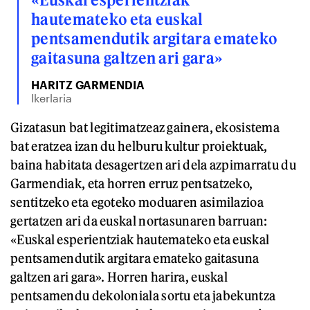
hautemateko eta euskal
pentsamendutik argitara emateko
gaitasuna galtzen ari gara»
HARITZ GARMENDIA
Ikerlaria
Gizatasun bat legitimatzeaz gainera, ekosistema
bat eratzea izan du helburu kultur proiektuak,
baina habitata desagertzen ari dela azpimarratu du
Garmendiak, eta horren erruz pentsatzeko,
sentitzeko eta egoteko moduaren asimilazioa
gertatzen ari da euskal nortasunaren barruan:
«Euskal esperientziak hautemateko eta euskal
pentsamendutik argitara emateko gaitasuna
galtzen ari gara». Horren harira, euskal
pentsamendu dekoloniala sortu eta jabekuntza