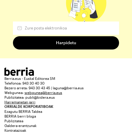
Berria.eus - Euskal Editorea SM
Telefonoa: 943 30 40 30
Bezero arreta: 943 30 43 45 | laguna@berria.eus
Webgunea:
webgunea@berria.eus
Publizitatea:
publi@bidera.eus
Harremanetan jarri
ORRIALDE KORPORATIBOAK
Ezagutu BERRIA Taldea
BERRIA berri bloga
Publizitatea
Galdera-erantzunak
Kontratazioak