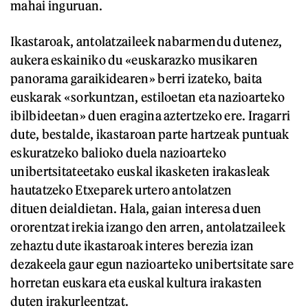
mahai inguruan.
Ikastaroak, antolatzaileek nabarmendu dutenez,
aukera eskainiko du «euskarazko musikaren
panorama garaikidearen» berri izateko, baita
euskarak «sorkuntzan, estiloetan eta nazioarteko
ibilbideetan» duen eragina aztertzeko ere. Iragarri
dute, bestalde, ikastaroan parte hartzeak puntuak
eskuratzeko balioko duela nazioarteko
unibertsitateetako euskal ikasketen irakasleak
hautatzeko Etxeparek urtero antolatzen
dituen deialdietan. Hala, gaian interesa duen
ororentzat irekia izango den arren, antolatzaileek
zehaztu dute ikastaroak interes berezia izan
dezakeela gaur egun nazioarteko unibertsitate sare
horretan euskara eta euskal kultura irakasten
duten irakurleentzat.