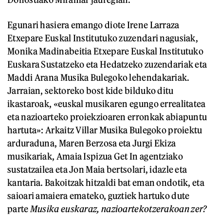
Egunari hasiera emango diote Irene Larraza
Etxepare Euskal Institutuko zuzendari nagusiak,
Monika Madinabeitia Etxepare Euskal Institutuko
Euskara Sustatzeko eta Hedatzeko zuzendariak eta
Maddi Arana Musika Bulegoko lehendakariak.
Jarraian, sektoreko bost kide bilduko ditu
ikastaroak, «euskal musikaren egungo errealitatea
eta nazioarteko proiekzioaren erronkak abiapuntu
hartuta»: Arkaitz Villar Musika Bulegoko proiektu
arduraduna, Maren Berzosa eta Jurgi Ekiza
musikariak, Amaia Ispizua Get In agentziako
sustatzailea eta Jon Maia bertsolari, idazle eta
kantaria. Bakoitzak hitzaldi bat eman ondotik, eta
saioari amaiera emateko, guztiek hartuko dute
parte
Musika euskaraz, nazioartekotzerakoan zer?