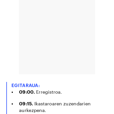
EGITARAUA:
09:00.
Erregistroa.
09:15.
Ikastaroaren zuzendarien
aurkezpena.