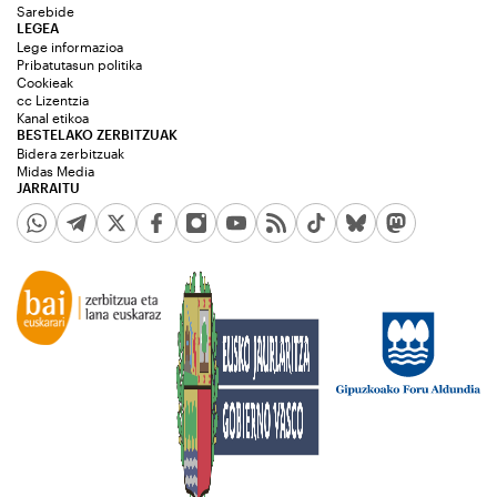
Sarebide
LEGEA
Lege informazioa
Pribatutasun politika
Cookieak
cc Lizentzia
Kanal etikoa
BESTELAKO ZERBITZUAK
Bidera zerbitzuak
Midas Media
JARRAITU