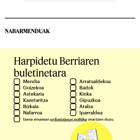
NABARMENDUAK
Harpidetu Berriaren
buletinetara
Mendia
Arratsaldekoa
Goizekoa
Badok
Astekaria
Kinka
Kazetaritza
Gipuzkoa
Bizkaia
Araba
Nafarroa
Iparraldea
Izena ematean
pribatutasun politika
onartzen duzu.