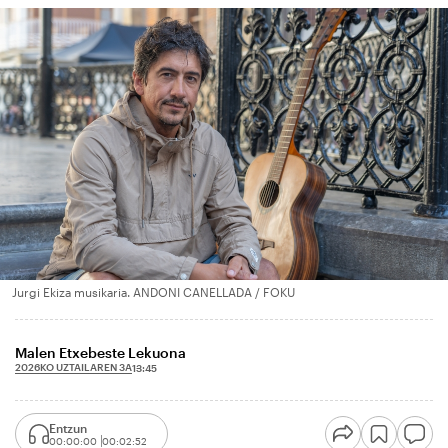
Jurgi Ekiza musikaria. ANDONI CANELLADA / FOKU
Malen Etxebeste Lekuona
2026KO UZTAILAREN 3A
13:45
Entzun
00:00:00
00:02:52