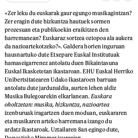
«Zer leku du euskarak gaur egungo musikagintzan?
Zer eragin dute hizkuntza hautuek sormen
prozesuan eta publikoekin eraikitzen den
harremanean? Euskaraz sortzea oztopoa ala aukera
da nazioartekotzeko?». Galdera horien inguruan
hausnartuko dute Etxepare Euskal Institutuak
hamaseigarrenez antolatu duen Bikaintasuna
Euskal Ikasketetan ikastaroan. EHU Euskal Herriko
Unibertsitatearen Udako Ikastaroen barruan
antolatu dute jardunaldia, aurten lehen aldiz
Musika Bulegoarekin elkarlanean.
Euskara
oholtzetan: musika, hizkuntza, nazioartea
izenburuak iragartzen duen moduan, euskararen
eta musikaren arteko harremana izango du
ardatz ikastaroak. Uztailaren 8an egingo dute,
Donostiako Miramar jauregian.