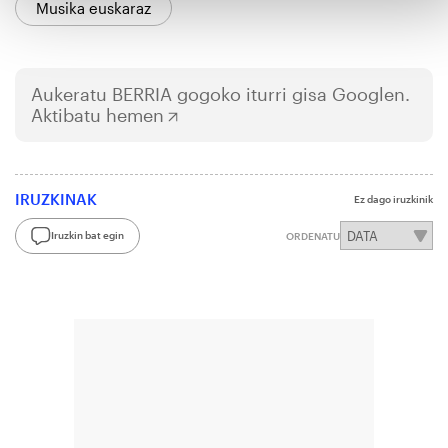
Musika euskaraz
Aukeratu
BERRIA
gogoko iturri gisa Googlen.
Aktibatu hemen
IRUZKINAK
Ez dago iruzkinik
Iruzkin bat egin
ORDENATU