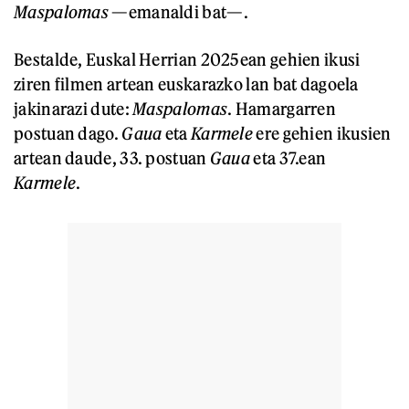
Maspalomas
—emanaldi bat—.
Bestalde, Euskal Herrian 2025ean gehien ikusi
ziren filmen artean euskarazko lan bat dagoela
jakinarazi dute:
Maspalomas
. Hamargarren
postuan dago.
Gaua
eta
Karmele
ere gehien ikusien
artean daude, 33. postuan
Gaua
eta 37.ean
Karmele
.