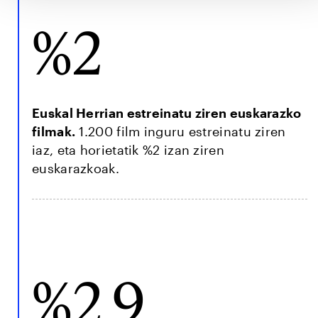
%2
Euskal Herrian estreinatu ziren euskarazko
filmak.
1.200 film inguru estreinatu ziren
iaz, eta horietatik %2 izan ziren
euskarazkoak.
%2,9