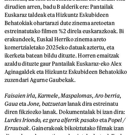
dirudien arren, badu B alderik ere: Pantailak
Euskaraz taldeak eta Hizkuntz Eskubideen
Behatokiak ohartarazi dute zinema aretoetan
estreinatutako filmen %2 direla euskarazkoak. Bi
erakundeek, Euskal Herriko zinema areto
komertzialetako 2025eko datuak aztertu, eta
ikerketa batean bildu dituzte. Horren emaitzak
azaldu dituzte gaur Pantailak Euskaraz-eko Alex
Aginagaldek eta Hizkuntz Eskubideen Behatokiko
zuzendari Agurne Gaubekak.
Faisaien irla
,
Karmele
,
Maspalomas
,
Aro berria
,
Gaua
eta
Jone, batzuetan
lanak dira estreinatu
diren fikziozko lanak. Dokumentalak bi izan dira:
Lurdes Iriondo, ez gera alferrik pasako
eta
Popel /
Errautsak
. Gainerakoak bikoiztutako filmak izan