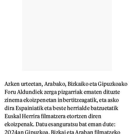
Azken urteetan, Arabako, Bizkaiko eta Gipuzkoako
Foru Aldundiek zerga pizgarriak ematen dituzte
zinema ekoizpenetan inbertitzeagatik, eta asko
dira Espainiatik eta beste herrialde batzuetatik
Euskal Herrira filmatzera etortzen diren
ekoizpenak. Datu esanguratsu bat eman dute:
2024an Gipuzkoa, Bizkai eta Araban filmatzeko