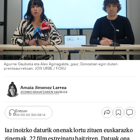
Agurne Gaubeka eta Alex Aginagalde, gaur, Donostian egin duten
prentsaurrekoan. JON URBE / FOKU
Amaia Jimenez Larrea
2026KO MAIATZAREN 14A
15:04
Entzun
00:00:00
00:06:14
Iaz inoizko daturik onenak lortu zituen euskarazko
zinemak, 22 film estreinatu baitziren. Datuak ona