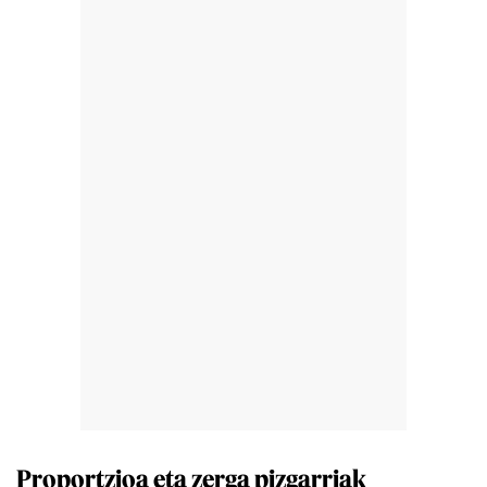
Proportzioa eta zerga pizgarriak