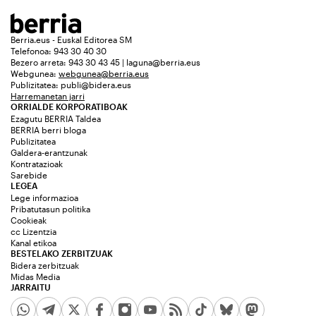
Berria.eus - Euskal Editorea SM
Telefonoa: 943 30 40 30
Bezero arreta: 943 30 43 45 | laguna@berria.eus
Webgunea:
webgunea@berria.eus
Publizitatea:
publi@bidera.eus
Harremanetan jarri
ORRIALDE KORPORATIBOAK
Ezagutu BERRIA Taldea
BERRIA berri bloga
Publizitatea
Galdera-erantzunak
Kontratazioak
Sarebide
LEGEA
Lege informazioa
Pribatutasun politika
Cookieak
cc Lizentzia
Kanal etikoa
BESTELAKO ZERBITZUAK
Bidera zerbitzuak
Midas Media
JARRAITU