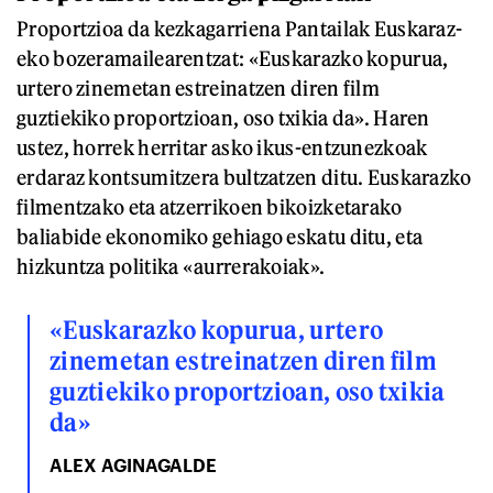
Proportzioa da kezkagarriena Pantailak Euskaraz-
eko bozeramailearentzat: «Euskarazko kopurua,
urtero zinemetan estreinatzen diren film
guztiekiko proportzioan, oso txikia da». Haren
ustez, horrek herritar asko ikus-entzunezkoak
erdaraz kontsumitzera bultzatzen ditu. Euskarazko
filmentzako eta atzerrikoen bikoizketarako
baliabide ekonomiko gehiago eskatu ditu, eta
hizkuntza politika «aurrerakoiak».
«Euskarazko kopurua, urtero
zinemetan estreinatzen diren film
guztiekiko proportzioan, oso txikia
da»
ALEX AGINAGALDE