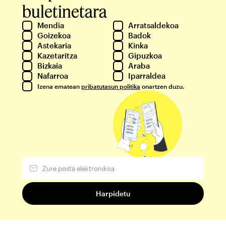
buletinetara
Mendia
Arratsaldekoa
Goizekoa
Badok
Astekaria
Kinka
Kazetaritza
Gipuzkoa
Bizkaia
Araba
Nafarroa
Iparraldea
Izena ematean
pribatutasun politika
onartzen duzu.