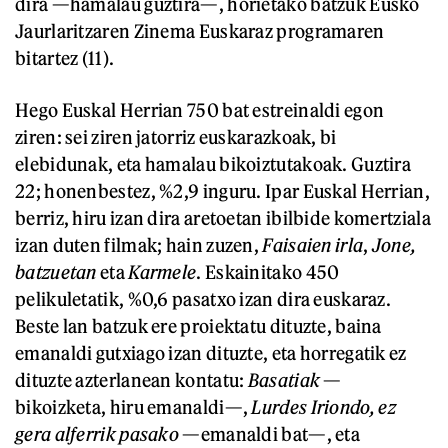
dira —hamalau guztira—, horietako batzuk Eusko
Jaurlaritzaren Zinema Euskaraz programaren
bitartez (11).
Hego Euskal Herrian 750 bat estreinaldi egon
ziren: sei ziren jatorriz euskarazkoak, bi
elebidunak, eta hamalau bikoiztutakoak. Guztira
22; honenbestez, %2,9 inguru. Ipar Euskal Herrian,
berriz, hiru izan dira aretoetan ibilbide komertziala
izan duten filmak; hain zuzen,
Faisaien irla
,
Jone,
batzuetan
eta
Karmele
. Eskainitako 450
pelikuletatik, %0,6 pasatxo izan dira euskaraz.
Beste lan batzuk ere proiektatu dituzte, baina
emanaldi gutxiago izan dituzte, eta horregatik ez
dituzte azterlanean kontatu:
Basatiak
—
bikoizketa, hiru emanaldi—,
Lurdes Iriondo, ez
gera alferrik pasako
—emanaldi bat—, eta