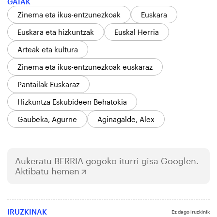
GAIAK
Zinema eta ikus-entzunezkoak
Euskara
Euskara eta hizkuntzak
Euskal Herria
Arteak eta kultura
Zinema eta ikus-entzunezkoak euskaraz
Pantailak Euskaraz
Hizkuntza Eskubideen Behatokia
Gaubeka, Agurne
Aginagalde, Alex
Aukeratu
BERRIA
gogoko iturri gisa Googlen.
Aktibatu hemen
IRUZKINAK
Ez dago iruzkinik