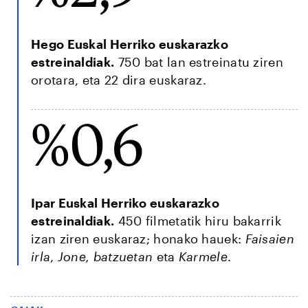
Hego Euskal Herriko euskarazko
estreinaldiak.
750 bat lan estreinatu ziren
orotara, eta 22 dira euskaraz.
%0,6
Ipar Euskal Herriko euskarazko
estreinaldiak.
450 filmetatik hiru bakarrik
izan ziren euskaraz; honako hauek:
Faisaien
irla
,
Jone, batzuetan
eta
Karmele
.