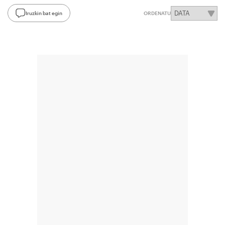
Iruzkin bat egin
ORDENATU