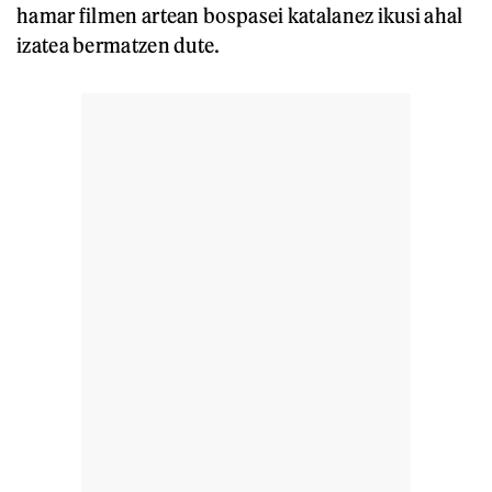
hamar filmen artean bospasei katalanez ikusi ahal
izatea bermatzen dute.