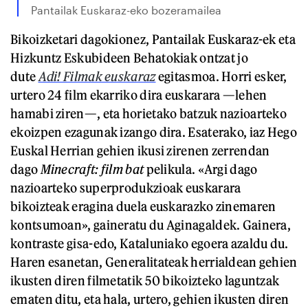
Pantailak Euskaraz-eko bozeramailea
Bikoizketari dagokionez, Pantailak Euskaraz-ek eta
Hizkuntz Eskubideen Behatokiak ontzat jo
dute
Adi! Filmak euskaraz
egitasmoa. Horri esker,
urtero 24 film ekarriko dira euskarara —lehen
hamabi ziren—, eta horietako batzuk nazioarteko
ekoizpen ezagunak izango dira. Esaterako, iaz Hego
Euskal Herrian gehien ikusi zirenen zerrendan
dago
Minecraft: film bat
pelikula. «Argi dago
nazioarteko superprodukzioak euskarara
bikoizteak eragina duela euskarazko zinemaren
kontsumoan», gaineratu du Aginagaldek. Gainera,
kontraste gisa-edo, Kataluniako egoera azaldu du.
Haren esanetan, Generalitateak herrialdean gehien
ikusten diren filmetatik 50 bikoizteko laguntzak
ematen ditu, eta hala, urtero, gehien ikusten diren