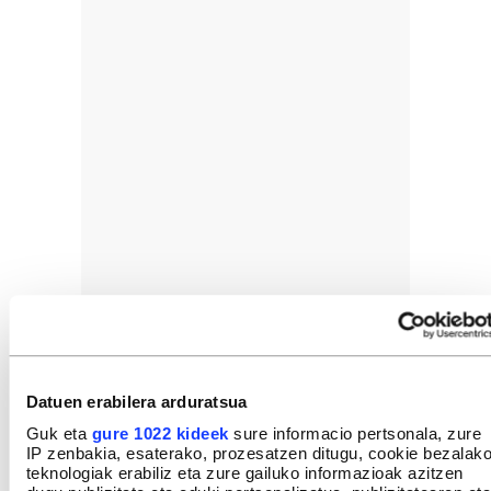
Datuen erabilera arduratsua
Guk eta
gure 1022 kideek
sure informacio pertsonala, zure
IP zenbakia, esaterako, prozesatzen ditugu, cookie bezalak
teknologiak erabiliz eta zure gailuko informazioak azitzen