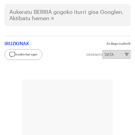
Aukeratu
BERRIA
gogoko iturri gisa Googlen.
Aktibatu hemen
IRUZKINAK
Ez dago iruzkinik
Iruzkin bat egin
ORDENATU