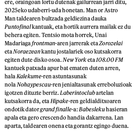
ere, oraingoan lortu dutenak gailurrean jarri ditu,
2025eko udaberri-uda honetan. Man or Astro
Man taldearen bultzada geldiezina dauka
Puntofinal
kantuak, eta hortik aurrera mailak ez du
behera egiten. Tentsio mota horrek, Unai
Madariaga
frontman
-aren jarrerak eta
Zorozelai
eta
Noraezean
kantu jostalariek oso kutsakorra
egiten dute disko osoa.
New York
eta
108.00 FM
kantuek patxada apur bat ematen duten arren,
hala
Kalekume
-ren astuntasunak
nola
Nohaypescau
-ren jenialtasunak erreboluzioak
igotzen dituzte berriz.
Laberintoclub
artelan
kutsakorra da, eta
Hipake
-ren geldialditxoaren
ondotik dator
grand finalle
-a:
Babesleku
hasieran
apala eta gero crescendo handia dakarrena. Lan
aparta, taldearen onena eta gorantz egingo duena.