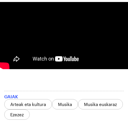
GAIAK
Arteak eta kultura
Musika
Musika euskaraz
Ezezez