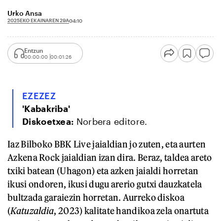
Urko Ansa
2025EKO EKAINAREN 29A
04:10
Entzun
00:00:00
00:01:26
EZEZEZ
'Kabakriba'
Diskoetxea:
Norbera editore.
Iaz Bilboko BBK Live jaialdian jo zuten, eta aurten
Azkena Rock jaialdian izan dira. Beraz, taldea areto
txiki batean (Uhagon) eta azken jaialdi horretan
ikusi ondoren, ikusi dugu arerio gutxi dauzkatela
bultzada garaiezin horretan. Aurreko diskoa
(
Katuzaldia
, 2023) kalitate handikoa zela onartuta