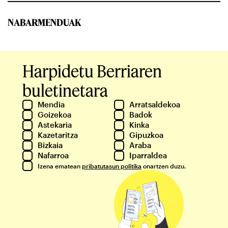
NABARMENDUAK
Harpidetu Berriaren
buletinetara
Mendia
Arratsaldekoa
Goizekoa
Badok
Astekaria
Kinka
Kazetaritza
Gipuzkoa
Bizkaia
Araba
Nafarroa
Iparraldea
Izena ematean
pribatutasun politika
onartzen duzu.