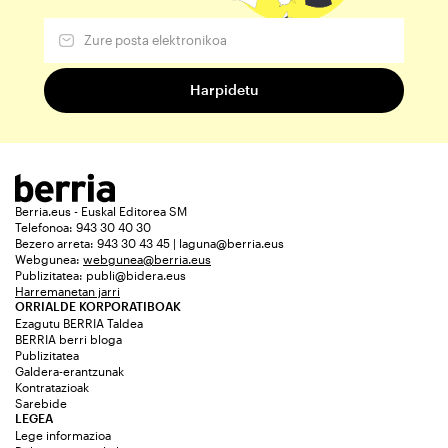
Berria.eus - Euskal Editorea SM
Telefonoa: 943 30 40 30
Bezero arreta: 943 30 43 45 | laguna@berria.eus
Webgunea:
webgunea@berria.eus
Publizitatea:
publi@bidera.eus
Harremanetan jarri
ORRIALDE KORPORATIBOAK
Ezagutu BERRIA Taldea
BERRIA berri bloga
Publizitatea
Galdera-erantzunak
Kontratazioak
Sarebide
LEGEA
Lege informazioa