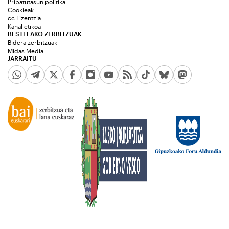
Pribatutasun politika
Cookieak
cc Lizentzia
Kanal etikoa
BESTELAKO ZERBITZUAK
Bidera zerbitzuak
Midas Media
JARRAITU