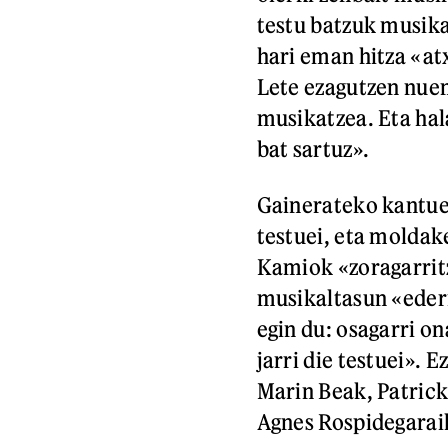
testu batzuk musika
hari eman hitza «at
Lete ezagutzen nuen
musikatzea. Eta hala
bat sartuz».
Gainerateko kantue
testuei, eta moldak
Kamiok «zoragarritz
musikaltasun «ederr
egin du: osagarri 
jarri die testuei».
Marin Beak, Patrick
Agnes Rospidegarai