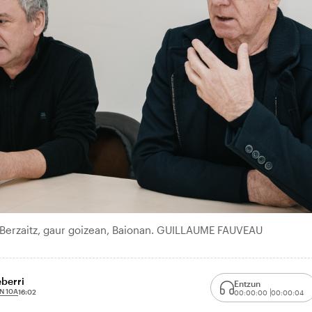
 Berzaitz, gaur goizean, Baionan. GUILLAUME FAUVEAU
eberri
Entzun
N 10A
16:02
00:00:00
00:00:04