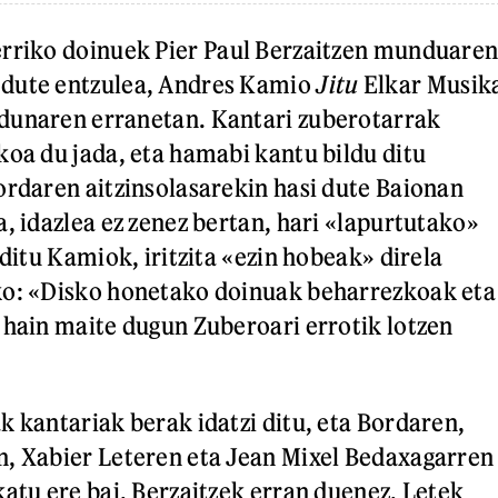
rriko doinuek Pier Paul Berzaitzen munduare
dute entzulea, Andres Kamio
Jitu
Elkar Musik
dunaren erranetan. Kantari zuberotarrak
koa du jada, eta hamabi kantu bildu ditu
ordaren aitzinsolasarekin hasi dute Baionan
a, idazlea ez zenez bertan, hari «lapurtutako»
 ditu Kamiok, iritzita «ezin hobeak» direla
ko: «Disko honetako doinuak beharrezkoak eta
 hain maite dugun Zuberoari errotik lotzen
k kantariak berak idatzi ditu, eta Bordaren,
n, Xabier Leteren eta Jean Mixel Bedaxagarren
katu ere bai. Berzaitzek erran duenez, Letek