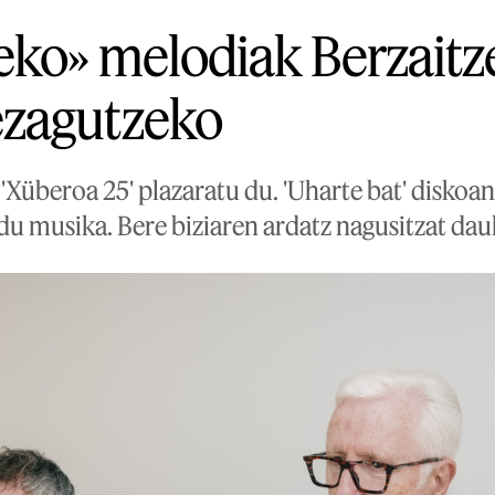
eko» melodiak Berzaitz
zagutzeko
 'Xüberoa 25' plazaratu du. 'Uharte bat' diskoan
du musika. Bere biziaren ardatz nagusitzat dau