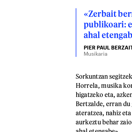
«Zerbait ber
publikoari: 
ahal etenga
PIER PAUL BERZAI
Musikaria
Sorkuntzan segitzek
Horrela, musika kon
higatzeko eta, azken
Bertzalde, erran du 
ateratzea, nahiz eta
aurkeztu behar zaio
ahal etengabe».