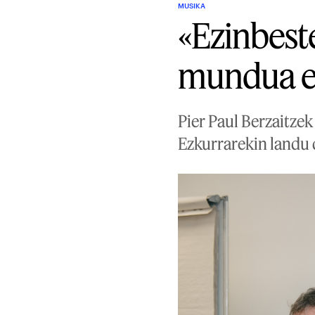
MUSIKA
«Ezinbest
mundua e
Pier Paul Berzaitzek
Ezkurrarekin landu 