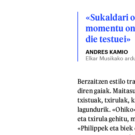
«Sukaldari o
momentu one
die testuei»
ANDRES KAMIO
Elkar Musikako ar
Berzaitzen estilo tr
diren gaiak. Maitasu
txistuak, txirulak,
lagundurik. «Ohiko»
eta txirula gehitu,
«Philippek eta biek 