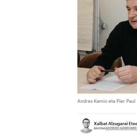
Andres Kamio eta Pier Paul
Xalbat Alzugarai Etx
2025EKO AZAROARE
BAIONA