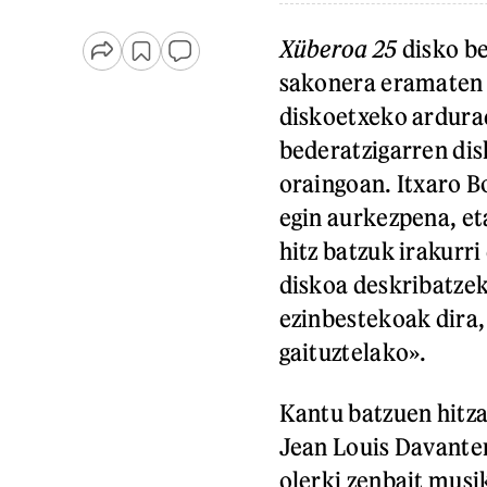
Xüberoa 25
disko be
sakonera eramaten 
diskoetxeko ardura
bederatzigarren dis
oraingoan. Itxaro B
egin aurkezpena, et
hitz batzuk irakurri
diskoa deskribatze
ezinbestekoak dira,
gaituztelako».
Kantu batzuen hitza
Jean Louis Davante
olerki zenbait musi