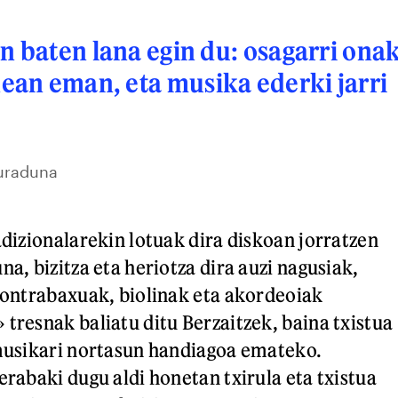
n baten lana egin du: osagarri ona
an eman, eta musika ederki jarri
duraduna
adizionalarekin lotuak dira diskoan jorratzen
na, bizitza eta heriotza dira auzi nagusiak,
 kontrabaxuak, biolinak eta akordeoiak
 tresnak baliatu ditu Berzaitzek, baina txistua
 musikari nortasun handiagoa emateko.
erabaki dugu aldi honetan txirula eta txistua