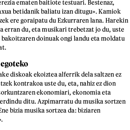
erezia ematen baitiote testuari. Bestenaz,
axua betidanik baliatu izan ditugu». Kamiok
tzek ere goraipatu du Ezkurraren lana. Harekin
a erran du, eta musikari trebetzat jo du, uste
 bakoitzaren doinuak ongi landu eta moldatu
at.
z egoteko
ke diskoak ekoiztea alferrik dela saltzen ez
tzek kontrakoa uste du, eta, nahiz ez dion
 sorkuntzaren ekonomiari, ekonomia eta
erdindu ditu. Azpimarratu du musika sortzen
Ene bizia musika sortzea da: biziaren
».