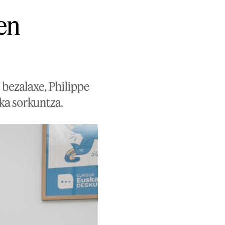
en
 bezalaxe, Philippe
ka sorkuntza.