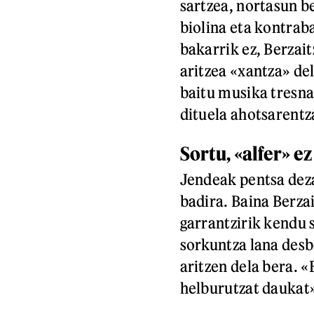
sartzea, nortasun b
biolina eta kontrab
bakarrik ez, Berzai
aritzea «xantza» del
baitu musika tresna
dituela ahotsarentz
Sortu, «alfer» e
Jendeak pentsa deza
badira. Baina Berzai
garrantzirik kendu
sorkuntza lana desb
aritzen dela bera. «
helburutzat daukat