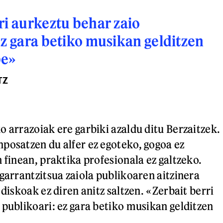
ri aurkeztu behar zaio
ez gara betiko musikan gelditzen
be»
TZ
o arrazoiak ere garbiki azaldu ditu Berzaitzek.
posatzen du alfer ez egoteko, gogoa ez
 finean, praktika profesionala ez galtzeko.
garrantzitsua zaiola publikoaren aitzinera
 diskoak ez diren anitz saltzen. «Zerbait berri
 publikoari: ez gara betiko musikan gelditzen