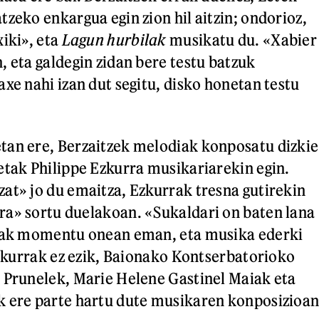
tzeko enkargua egin zion hil aitzin; ondorioz,
xiki», eta
Lagun hurbilak
musikatu du. «Xabier
, eta galdegin zidan bere testu batzuk
xe nahi izan dut segitu, disko honetan testu
tan ere, Berzaitzek melodiak konposatu dizkie
etak Philippe Ezkurra musikariarekin egin.
at» jo du emaitza, Ezkurrak tresna gutirekin
a» sortu duelakoan. «Sukaldari on baten lana
onak momentu onean eman, eta musika ederki
 Ezkurrak ez ezik, Baionako Kontserbatorioko
 Prunelek, Marie Helene Gastinel Maiak eta
k ere parte hartu dute musikaren konposizioan