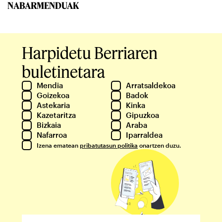
NABARMENDUAK
Harpidetu Berriaren
buletinetara
Mendia
Arratsaldekoa
Goizekoa
Badok
Astekaria
Kinka
Kazetaritza
Gipuzkoa
Bizkaia
Araba
Nafarroa
Iparraldea
Izena ematean
pribatutasun politika
onartzen duzu.