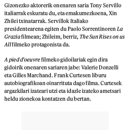
Gizonezko aktorerik onenaren saria Tony Servillo
italiarrak eskuratu du, eta emakumezkoena, Xin
Zhilei txinatarrak. Servillok Italiako
presidentearena egiten du Paolo Sorrentinoren
La
Grazia
filmean; Zhileim, berriz,
The Sun Rises on us
All
filmeko protagonista da.
A pied d'oeuvre
filmeko gidoilariak egin dira
gidoirik onenaren sariaren jabe: Valerie Donzelli
eta Gilles Marchand. Frank Curtesen liburu
autobiografikoan oinarrituta dago filma. Curtesek
argazkilari izateari utzi eta idazle izateko ametsari
heldu zionekoa kontatzen du bertan.