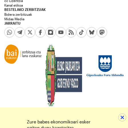
cc Lizentzia
Kanal etikoa
BESTELAKO ZERBITZUAK
Bidera zerbitzuak
Midas Media
JARRAITU
Zure babes ekonomikoari esker
egiten dugu kazetaritza