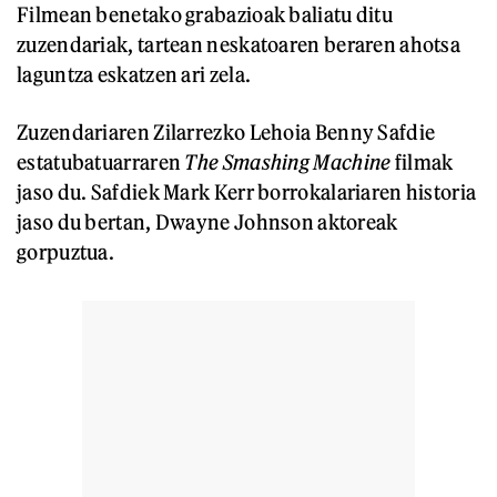
Filmean benetako grabazioak baliatu ditu
zuzendariak, tartean neskatoaren beraren ahotsa
laguntza eskatzen ari zela.
Zuzendariaren Zilarrezko Lehoia Benny Safdie
estatubatuarraren
The Smashing Machine
filmak
jaso du. Safdiek Mark Kerr borrokalariaren historia
jaso du bertan, Dwayne Johnson aktoreak
gorpuztua.