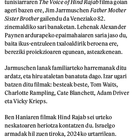
tunisiarraren
The Voice of Hind Rajab
filma goian
ageri bazen ere, Jim Jarrmuschen
Father Mother
Sister Brother
gailendu da Veneziako 82.
zinemaldiko sari banaketan. Lehenak Alexander
Paynen ardurapeko epaimahaiaren saria jaso du,
baita ikus-entzuleen txaloaldirik beroena ere,
bereziki proiekzioaren egunean, asteazkenean.
Jarmuschen lanak familiarteko harremanak ditu
ardatz, eta hiru ataletan banatuta dago. Izar ugari
batzen ditu filmak: besteak beste, Tom Waits,
Charlotte Rampling, Cate Blanchett, Adam Driver
eta Vicky Krieps.
Ben Haniaren filmak Hind Rajab sei urteko
neskatoaren heriotza kontatzen du. Israelgo
armadak hil zuen tiroka, 2024ko urtarrilean.