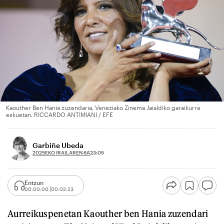
Kaouther Ben Hania zuzendaria, Veneziako Zinema Jaialdiko garaikurra
eskuetan. RICCARDO ANTIMIANI / EFE
Garbiñe Ubeda
2025EKO IRAILAREN 6A
23:05
Entzun
00:00:00
00:02:23
Aurreikuspenetan Kaouther ben Hania zuzendari