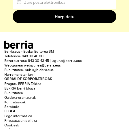
Berria.eus - Euskal Editorea SM
Telefonoa: 943 30 40 30
Bezero arreta: 943 30 43 45 | laguna@berria.eus
Webgunea:
webgunea@berria.eus
Publizitatea:
publi@bidera.eus
Harremanetan jarri
ORRIALDE KORPORATIBOAK
Ezagutu BERRIA Taldea
BERRIA berri bloga
Publizitatea
Galdera-erantzunak
Kontratazioak
Sarebide
LEGEA
Lege informazioa
Pribatutasun politika
Cookieak