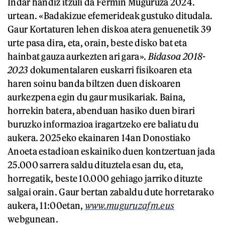
Indar handiz itzuli da Fermin Muguruza 2024.
urtean. «Badakizue efemerideak gustuko ditudala.
Gaur Kortaturen lehen diskoa atera genuenetik 39
urte pasa dira, eta, orain, beste disko bat eta
hainbat gauza aurkezten ari gara».
Bidasoa 2018-
2023
dokumentalaren euskarri fisikoaren eta
haren soinu banda biltzen duen diskoaren
aurkezpena egin du gaur musikariak. Baina,
horrekin batera, abenduan hasiko duen birari
buruzko informazioa iragartzeko ere baliatu du
aukera. 2025eko ekainaren 14an Donostiako
Anoeta estadioan eskainiko duen kontzertuan jada
25.000 sarrera saldu dituztela esan du, eta,
horregatik, beste 10.000 gehiago jarriko dituzte
salgai orain. Gaur bertan zabaldu dute horretarako
aukera, 11:00etan,
www.muguruzafm.eus
webgunean.