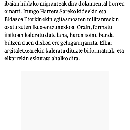
ibaian hildako migranteak dira dokumental horren
oinarri. Irungo Harrera Sareko kideekin eta
Bidasoa Etorkinekin egitasmoaren militanteekin
osatu zuten ikus-entzunezkoa. Orain, formatu
fisikoan kaleratu dute lana, haren soinu banda
biltzen duen diskoa ere gehigarri jarrita. Elkar
argitaletxearekin kaleratu dituzte bi formatuak, eta
elkarrekin eskuratu ahalko dira.