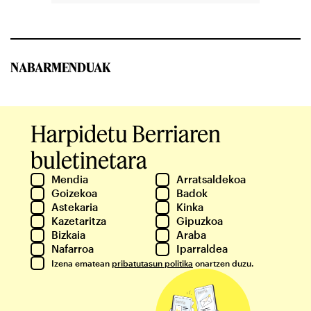
NABARMENDUAK
Harpidetu Berriaren
buletinetara
Mendia
Arratsaldekoa
Goizekoa
Badok
Astekaria
Kinka
Kazetaritza
Gipuzkoa
Bizkaia
Araba
Nafarroa
Iparraldea
Izena ematean
pribatutasun politika
onartzen duzu.