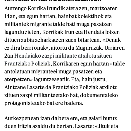
Aurtengo Korrika Irundik atera zen, martxoaren
14an, eta egun hartan, hainbat kolektibok eta
militantek migrante talde bati muga pasatzen
lagundu zieten, Korrikak Irun eta Hendaia lotzen
dituen zubia zeharkatzen zuen bitartean. «Denak
ez dira berri onak», aitortu du Muguruzak. Urriaren
2an
Hendaiako zazpi militante atxilotu zituen
Frantziako Poliziak
, Korrikaren egun hartan «talde
antolatuan migranteei muga pasatzen eta
aterpetzen» laguntzeagatik. Eta, hain justu,
Aintzane Lasarte da Frantziako Poliziak atxilotu
zituen zazpi militanteetako bat, dokumentaleko
protagonistetako bat ere badena.
Aurkezpenean izan da bera ere, eta gaiari buruz
duen iritzia azaldu du bertan. Lasarte: «Jituk eta