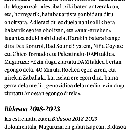
du Muguruzak, «festibal txiki baten antzerakoa»,
eta, horregatik, hainbat artista gonbidatu ditu
oholtzara. Adierazi du ez duela nahi soilik bera
bakarrik egotea oholtzan, eta «anai-arreben»
laguntza eduki nahi duela. Harekin batera izango
dira Des Kontrol, Bad Sound System, Niña Coyote
eta Chico Tornado eta Palestinako DAM taldea.
Muguruza: «Ezin dugu ziurtatu DAM taldea bertan
egongo dela. 40 Minutu Rocken egon ziren, eta
nirekin Zaballako kartzelan ere egon dira, baina
gerra dela medio, genozidioa dela medio, ezin dugu
ziurtatu Anoetan egongo direla».
Bidasoa 2018-2023
Iaz estreinatu zuten
Bidasoa 2018-2023
dokumentala, Muguruzaren gidaritzapean. Bidasoa