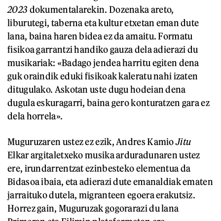
2023
dokumentalarekin. Dozenaka areto,
liburutegi, taberna eta kultur etxetan eman dute
lana, baina haren bidea ez da amaitu. Formatu
fisikoa garrantzi handiko gauza dela adierazi du
musikariak: «Badago jendea harritu egiten dena
guk oraindik eduki fisikoak kaleratu nahi izaten
ditugulako. Askotan uste dugu hodeian dena
dugula eskuragarri, baina gero konturatzen gara ez
dela horrela».
Muguruzaren ustez ez ezik, Andres Kamio
Jitu
Elkar argitaletxeko musika arduradunaren ustez
ere, irundarrentzat ezinbesteko elementua da
Bidasoa ibaia, eta adierazi dute emanaldiak ematen
jarraituko dutela, migranteen egoera erakutsiz.
Horrez gain, Muguruzak gogorarazi du lana