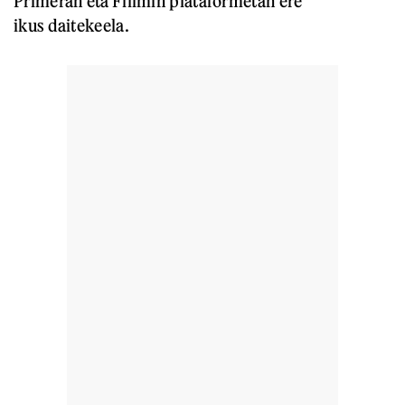
Primeran eta Filimin plataformetan ere
ikus daitekeela.