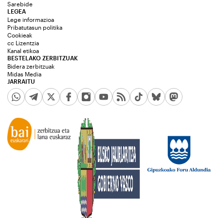
Sarebide
LEGEA
Lege informazioa
Pribatutasun politika
Cookieak
cc Lizentzia
Kanal etikoa
BESTELAKO ZERBITZUAK
Bidera zerbitzuak
Midas Media
JARRAITU