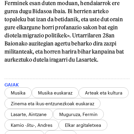
Ferminek esan duten moduan, hendaiarrok ere
gurea dugu Bidasoa ibaia. Bi herrien arteko
topaleku bat izan da betidanik, eta uste dut orain
gure elkargune horri profanazio sakon bat egin
diotela migrazio politikek». Urtarrilaren 28an
Baionako auzitegian agertu beharko dira zazpi
militanteak, eta horren harira bihar kanpaina bat
aurkeztuko dutela iragarri du Lasartek.
GAIAK
Musika
Musika euskaraz
Arteak eta kultura
Zinema eta ikus-entzunezkoak euskaraz
Lasarte, Aintzane
Muguruza, Fermin
Kamio -Jitu-, Andres
Elkar argitaletxea