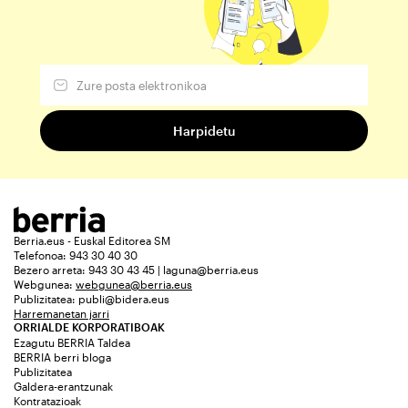
Berria.eus - Euskal Editorea SM
Telefonoa: 943 30 40 30
Bezero arreta: 943 30 43 45 | laguna@berria.eus
Webgunea:
webgunea@berria.eus
Publizitatea:
publi@bidera.eus
Harremanetan jarri
ORRIALDE KORPORATIBOAK
Ezagutu BERRIA Taldea
BERRIA berri bloga
Publizitatea
Galdera-erantzunak
Kontratazioak