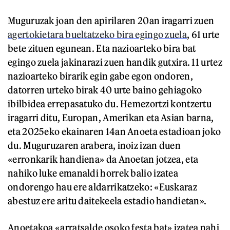
Muguruzak joan den apirilaren 20an iragarri zuen
agertokietara bueltatzeko bira egingo zuela
, 61 urte
bete zituen egunean. Eta nazioarteko bira bat
egingo zuela jakinarazi zuen handik gutxira. 11 urtez
nazioarteko birarik egin gabe egon ondoren,
datorren urteko birak 40 urte baino gehiagoko
ibilbidea errepasatuko du. Hemezortzi kontzertu
iragarri ditu, Europan, Amerikan eta Asian barna,
eta 2025eko ekainaren 14an Anoeta estadioan joko
du. Muguruzaren arabera, inoiz izan duen
«erronkarik handiena» da Anoetan jotzea, eta
nahiko luke emanaldi horrek balio izatea
ondorengo hau ere aldarrikatzeko: «Euskaraz
abestuz ere aritu daitekeela estadio handietan».
Anoetakoa «arratsalde osoko festa bat» izatea nahi