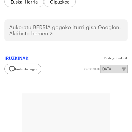
Euskal Herria
Gipuzkoa
Aukeratu
BERRIA
gogoko iturri gisa Googlen.
Aktibatu hemen
IRUZKINAK
Ez dago iruzkinik
Iruzkin bat egin
ORDENATU