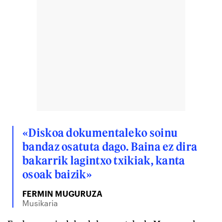
«Diskoa dokumentaleko soinu
bandaz osatuta dago. Baina ez dira
bakarrik lagintxo txikiak, kanta
osoak baizik»
FERMIN MUGURUZA
Musikaria