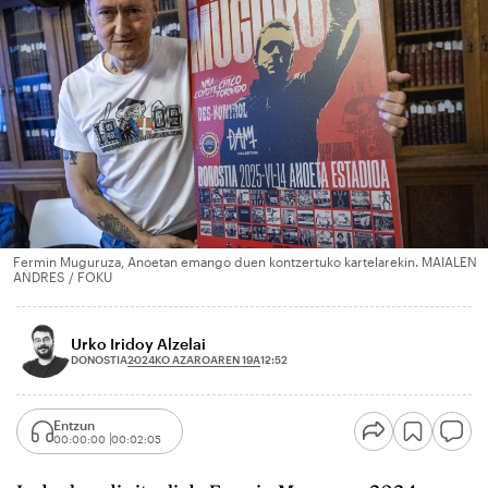
Fermin Muguruza, Anoetan emango duen kontzertuko kartelarekin. MAIALEN
ANDRES / FOKU
Urko Iridoy Alzelai
2024KO AZAROAREN 19A
DONOSTIA
12:52
Entzun
00:00:00
00:02:05