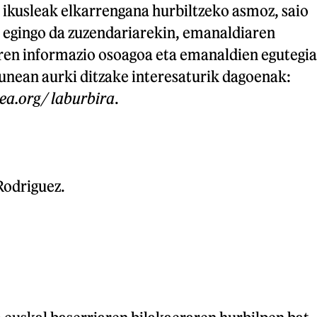
 ikusleak elkarrengana hurbiltzeko asmoz, saio
a egingo da zuzendariarekin, emanaldiaren
ren informazio osoagoa eta emanaldien egutegia
ean aurki ditzake interesaturik dagoenak:
ea.org/ laburbira
.
Rodriguez.