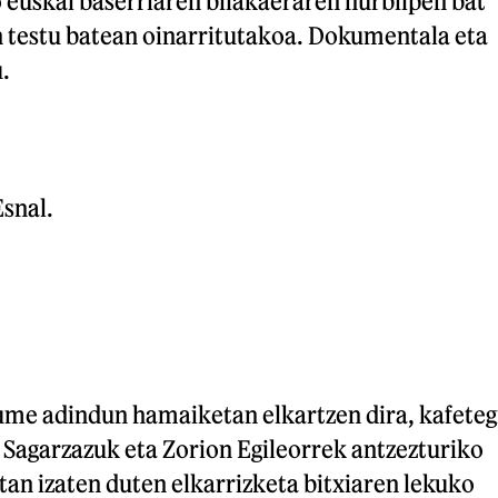
 euskal baserriaren bilakaeraren hurbilpen bat
 testu batean oinarritutakoa. Dokumentala eta
.
snal.
me adindun hamaiketan elkartzen dira, kafeteg
 Sagarzazuk eta Zorion Egileorrek antzezturiko
an izaten duten elkarrizketa bitxiaren lekuko