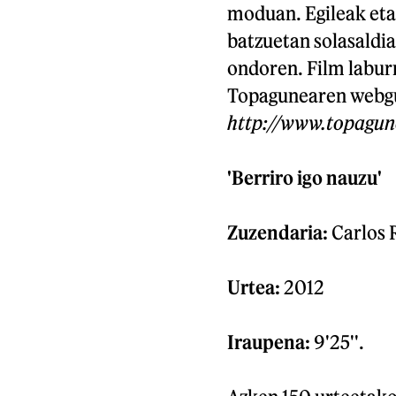
moduan. Egileak eta
batzuetan solasaldi
ondoren. Film labur
Topagunearen webgun
http://www.topagun
'Berriro igo nauzu'
Zuzendaria:
Carlos 
Urtea:
2012
Iraupena:
9'25''.