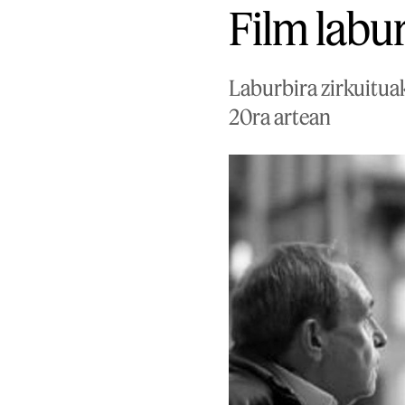
Film labur
Laburbira zirkuituak
20ra artean