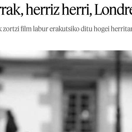
rak, herriz herri, Lond
 zortzi film labur erakutsiko ditu hogei herrit