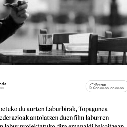
unda
Entzun
:00
00:00:00
00:00:00
beteko du aurten Laburbirak, Topagunea
ederazioak antolatzen duen film laburren
ilm labur proiektatuko dira emanaldi bakoitzean,