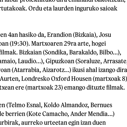
rtutakoak. Ordu eta laurden inguruko saioak
n 4an hasiko da, Erandion (Bizkaia), Josu
oan (19:30). Martxoaren 29ra arte, hogei
filmak. Bizkaian (Sondika, Barakaldo, Bilbo...),
amaio, Laudio...), Gipuzkoan (Soraluze, Arrasate
roan (Atarrabia, Aizarotz...) ikusi ahal izango dir
k. Aurten, Londresko Oxford Housen (martxoak 8
Etxean ere (martxoak 23) emango dituzte filmak.
leen (Telmo Esnal, Koldo Almandoz, Bernues
aile berrien (Kote Camacho, Ander Mendia...)
urbirak, aurreko urteetan egin izan duen