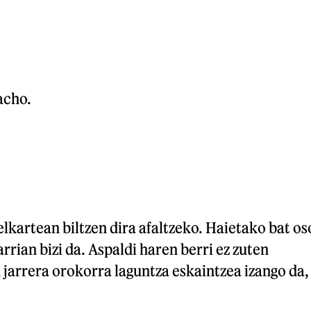
acho.
elkartean biltzen dira afaltzeko. Haietako bat os
rian bizi da. Aspaldi haren berri ez zuten
 jarrera orokorra laguntza eskaintzea izango da,
.