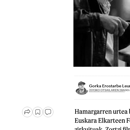
Gorka Erostarbe Le
2013KO OTSAILAREN 28A
00
Hamargarren urtea 
Euskara Elkarteen F
zirkuituak. Zortzi f