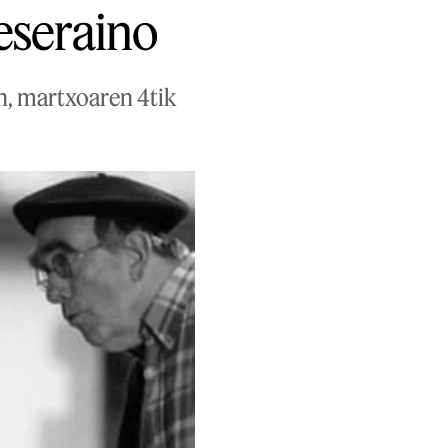
reseraino
an, martxoaren 4tik