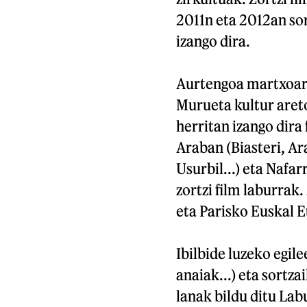
2011n eta 2012an so
izango dira.
Aurtengoa martxoare
Murueta kultur aret
herritan izango dira 
Araban (Biasteri, Ar
Usurbil...) eta Nafar
zortzi film laburra
eta Parisko Euskal 
Ibilbide luzeko egi
anaiak...) eta sortz
lanak bildu ditu Lab