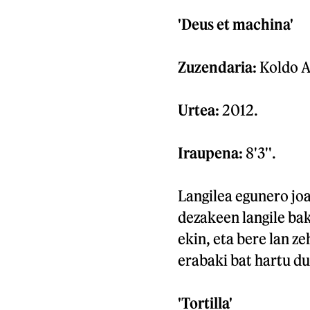
'Deus et machina'
Zuzendaria:
Koldo 
Urtea:
2012.
Iraupena:
8'3''.
Langilea egunero joa
dezakeen langile ba
ekin, eta bere lan z
erabaki bat hartu du.
'Tortilla'