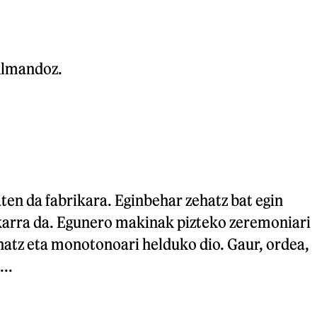
Almandoz.
ten da fabrikara. Eginbehar zehatz bat egin
karra da. Egunero makinak pizteko zeremoniari
ehatz eta monotonoari helduko dio. Gaur, ordea,
..