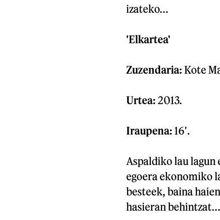
izateko...
'Elkartea'
Zuzendaria:
Kote M
Urtea:
2013.
Iraupena:
16'.
Aspaldiko lau lagun 
egoera ekonomiko lar
besteek, baina haien
hasieran behintzat..