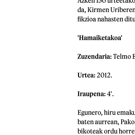
Azken 150 urteetako
da, Kirmen Uriberen
fikzioa nahasten ditu
'Hamaiketakoa'
Zuzendaria:
Telmo E
Urtea:
2012.
Iraupena:
4'.
Egunero, hiru emaku
baten aurrean, Pako
bikoteak ordu horret