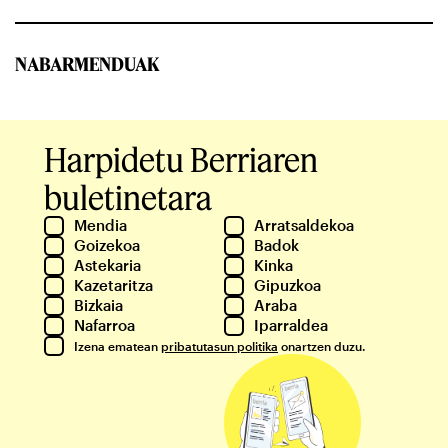
NABARMENDUAK
Harpidetu Berriaren
buletinetara
Mendia
Arratsaldekoa
Goizekoa
Badok
Astekaria
Kinka
Kazetaritza
Gipuzkoa
Bizkaia
Araba
Nafarroa
Iparraldea
Izena ematean
pribatutasun politika
onartzen duzu.