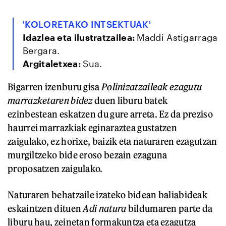
'KOLORETAKO INTSEKTUAK'
Idazlea eta ilustratzailea:
Maddi Astigarraga
Bergara.
Argitaletxea:
Sua.
Bigarren izenburu gisa
Polinizatzaileak ezagutu
marrazketaren bidez
duen liburu batek
ezinbestean eskatzen du gure arreta. Ez da preziso
haurrei marrazkiak eginaraztea gustatzen
zaigulako, ez horixe, baizik eta naturaren ezagutzan
murgiltzeko bide eroso bezain ezaguna
proposatzen zaigulako.
Naturaren behatzaile izateko bidean baliabideak
eskaintzen dituen
Adi natura
bildumaren parte da
liburu hau, zeinetan formakuntza eta ezagutza