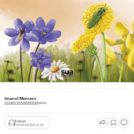
Imanol Mercero
2024KO EKAINAREN 9A
05:10
Entzun
00:00:00
00:01:28