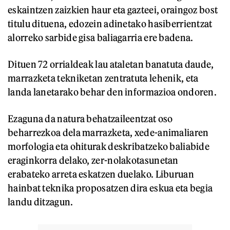
eskaintzen zaizkien haur eta gazteei, oraingoz bost
titulu dituena, edozein adinetako hasiberrientzat
alorreko sarbide gisa baliagarria ere badena.
Dituen 72 orrialdeak lau ataletan banatuta daude,
marrazketa tekniketan zentratuta lehenik, eta
landa lanetarako behar den informazioa ondoren.
Ezaguna da natura behatzaileentzat oso
beharrezkoa dela marrazketa, xede-animaliaren
morfologia eta ohiturak deskribatzeko baliabide
eraginkorra delako, zer-nolakotasunetan
erabateko arreta eskatzen duelako. Liburuan
hainbat teknika proposatzen dira eskua eta begia
landu ditzagun.