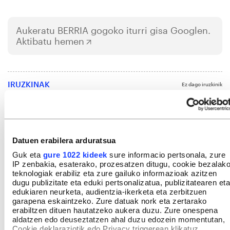
Aukeratu
BERRIA
gogoko iturri gisa Googlen.
Aktibatu hemen
IRUZKINAK
Ez dago iruzkinik
Iruzkin bat egin
ORDENATU
Datuen erabilera arduratsua
Guk eta
gure 1022 kideek
sure informacio pertsonala, zure
IP zenbakia, esaterako, prozesatzen ditugu, cookie bezalak
teknologiak erabiliz eta zure gailuko informazioak azitzen
dugu publizitate eta eduki pertsonalizatua, publizitatearen eta
edukiaren neurketa, audientzia-ikerketa eta zerbitzuen
garapena eskaintzeko. Zure datuak nork eta zertarako
erabiltzen dituen hautatzeko aukera duzu. Zure onespena
aldatzen edo deuseztatzen ahal duzu edozein momentutan,
Cookie deklaraziotik edo Privacy triggerean klikatuz.