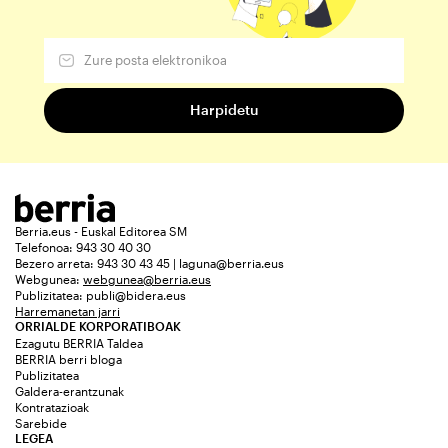
Berria.eus - Euskal Editorea SM
Telefonoa: 943 30 40 30
Bezero arreta: 943 30 43 45 | laguna@berria.eus
Webgunea:
webgunea@berria.eus
Publizitatea:
publi@bidera.eus
Harremanetan jarri
ORRIALDE KORPORATIBOAK
Ezagutu BERRIA Taldea
BERRIA berri bloga
Publizitatea
Galdera-erantzunak
Kontratazioak
Sarebide
LEGEA