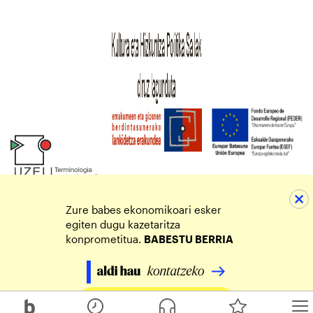
Zure babes ekonomikoari esker
egiten dugu kazetaritza
konprometitua.
BABESTU BERRIA
Egin zure ekarpena