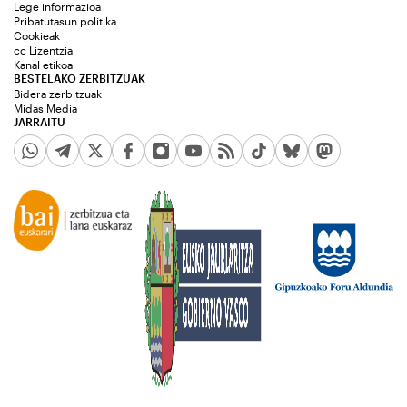
Lege informazioa
Pribatutasun politika
Cookieak
cc Lizentzia
Kanal etikoa
BESTELAKO ZERBITZUAK
Bidera zerbitzuak
Midas Media
JARRAITU