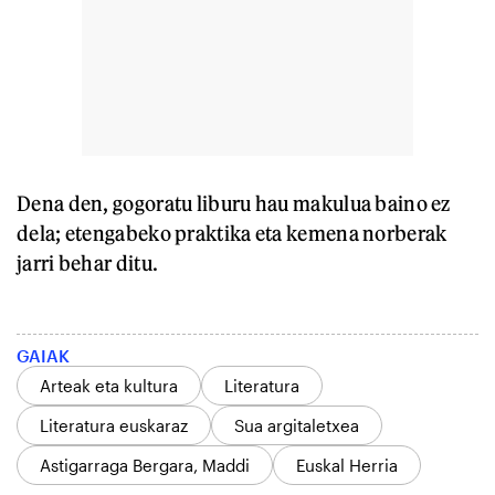
Dena den, gogoratu liburu hau makulua baino ez
dela; etengabeko praktika eta kemena norberak
jarri behar ditu.
GAIAK
Arteak eta kultura
Literatura
Literatura euskaraz
Sua argitaletxea
Astigarraga Bergara, Maddi
Euskal Herria