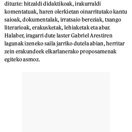
dituzte: hitzaldi didaktikoak, irakurraldi
komentatuak, haren olerkietan oinarritutako kantu
saioak, dokumentalak, irratsaio bereziak, txango
literarioak, erakusketak, lehiaketak eta abar.
Halaber, iragarri dute laster Gabriel Arestiren
lagunak izeneko saila jarriko dutela abian, herritar
zein erakundeek elkarlanerako proposamenak
egiteko asmoz.