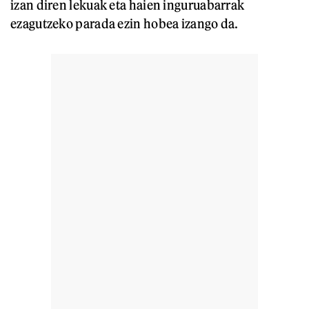
izan diren lekuak eta haien inguruabarrak
ezagutzeko parada ezin hobea izango da.