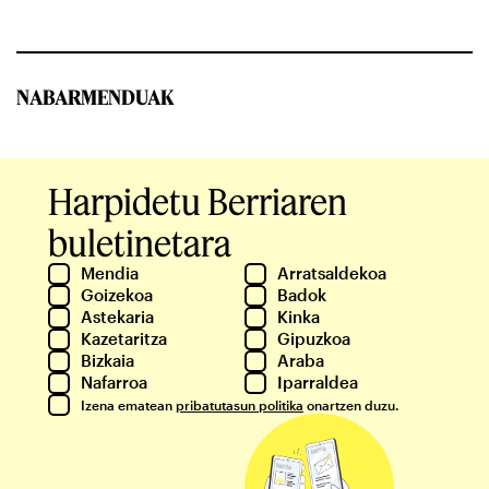
NABARMENDUAK
Harpidetu Berriaren
buletinetara
Mendia
Arratsaldekoa
Goizekoa
Badok
Astekaria
Kinka
Kazetaritza
Gipuzkoa
Bizkaia
Araba
Nafarroa
Iparraldea
Izena ematean
pribatutasun politika
onartzen duzu.