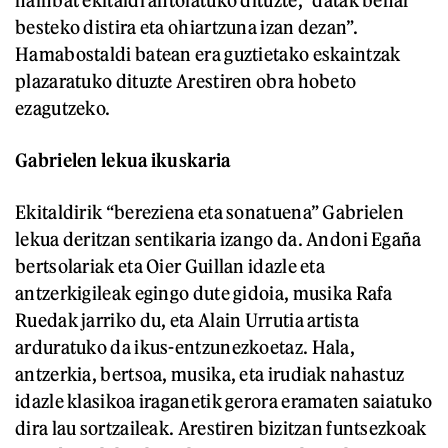
hainbat ekitaldi antolatuko dituzte, “datak behar
besteko distira eta ohiartzuna izan dezan”.
Hamabostaldi batean era guztietako eskaintzak
plazaratuko dituzte Arestiren obra hobeto
ezagutzeko.
Gabrielen lekua ikuskaria
Ekitaldirik “bereziena eta sonatuena” Gabrielen
lekua deritzan sentikaria izango da. Andoni Egaña
bertsolariak eta Oier Guillan idazle eta
antzerkigileak egingo dute gidoia, musika Rafa
Ruedak jarriko du, eta Alain Urrutia artista
arduratuko da ikus-entzunezkoetaz. Hala,
antzerkia, bertsoa, musika, eta irudiak nahastuz
idazle klasikoa iraganetik gerora eramaten saiatuko
dira lau sortzaileak. Arestiren bizitzan funtsezkoak