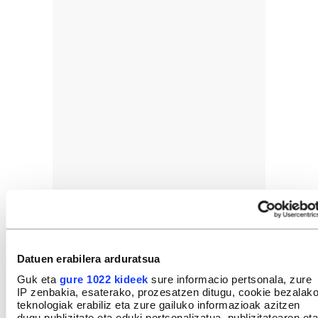
Datuen erabilera arduratsua
Guk eta
gure 1022 kideek
sure informacio pertsonala, zure
IP zenbakia, esaterako, prozesatzen ditugu, cookie bezalak
teknologiak erabiliz eta zure gailuko informazioak azitzen
dugu publizitate eta eduki pertsonalizatua, publizitatearen eta