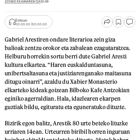
2013KO EKAINAREN 12A
12:39
Entzun
00:00:00
00:00:00
Gabriel Arestiren ondare literarioa zein giza
balioak zentzu orokor eta zabalean ezagutaratzea.
Helburu horrekin sortu berri dute Gabriel Aresti
kultura elkartea. “Haren euskalduntasuna,
unibertsaltasuna eta justiziarenganako maitasuna
ditugu oinarri”, azaldu du Xabier Monasterio
elkarteko kideak goizean Bilboko Kafe Antzokian
eginiko agerraldian. Hala, idazlearen ekarpen
guztiak bildu, egituratu eta eguneratuko dituzte.
Bizirik egon balitz, Arestik 80 urte beteko lituzke
urriaren 14ean. Urteurren biribil horren inguruan