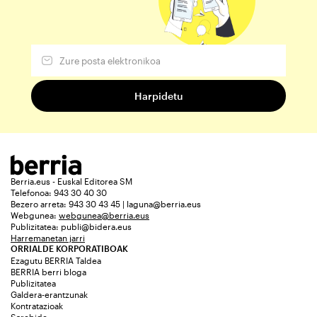
Berria.eus - Euskal Editorea SM
Telefonoa: 943 30 40 30
Bezero arreta: 943 30 43 45 | laguna@berria.eus
Webgunea:
webgunea@berria.eus
Publizitatea:
publi@bidera.eus
Harremanetan jarri
ORRIALDE KORPORATIBOAK
Ezagutu BERRIA Taldea
BERRIA berri bloga
Publizitatea
Galdera-erantzunak
Kontratazioak