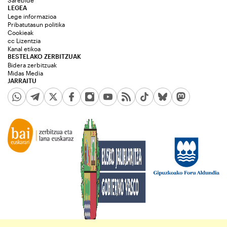
Sarebide
LEGEA
Lege informazioa
Pribatutasun politika
Cookieak
cc Lizentzia
Kanal etikoa
BESTELAKO ZERBITZUAK
Bidera zerbitzuak
Midas Media
JARRAITU