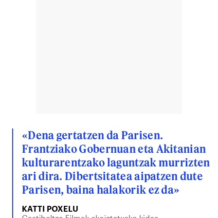
«Dena gertatzen da Parisen.
Frantziako Gobernuan eta Akitanian
kulturarentzako laguntzak murrizten
ari dira. Dibertsitatea aipatzen dute
Parisen, baina halakorik ez da»
KATTI POXELU
Gastibeltza Filmak ekoiztetxeko kidea