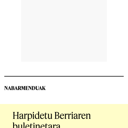
NABARMENDUAK
Harpidetu Berriaren
buletinetara