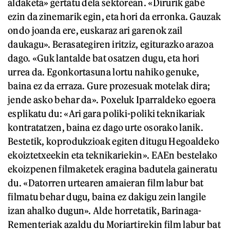
aldaketa» gertatu dela sektorean. «Dirurik gabe
ezin da zinemarik egin, eta hori da erronka. Gauzak
ondo joanda ere, euskaraz ari garenok zail
daukagu». Berasategiren iritziz, egiturazko arazoa
dago. «Guk lantalde bat osatzen dugu, eta hori
urrea da. Egonkortasuna lortu nahiko genuke,
baina ez da erraza. Gure prozesuak motelak dira;
jende asko behar da». Poxeluk Iparraldeko egoera
esplikatu du: «Ari gara poliki-poliki teknikariak
kontratatzen, baina ez dago urte osorako lanik.
Bestetik, koprodukzioak egiten ditugu Hegoaldeko
ekoiztetxeekin eta teknikariekin». EAEn bestelako
ekoizpenen filmaketek eragina badutela gaineratu
du. «Datorren urtearen amaieran film labur bat
filmatu behar dugu, baina ez dakigu zein langile
izan ahalko dugun». Alde horretatik, Barinaga-
Rementeriak azaldu du Moriartirekin film labur bat