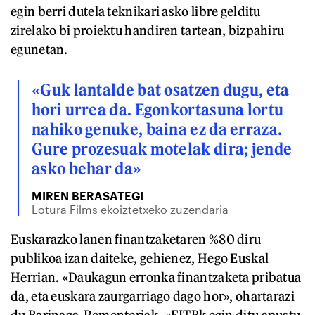
egin berri dutela teknikari asko libre gelditu
zirelako bi proiektu handiren tartean, bizpahiru
egunetan.
«Guk lantalde bat osatzen dugu, eta
hori urrea da. Egonkortasuna lortu
nahiko genuke, baina ez da erraza.
Gure prozesuak motelak dira; jende
asko behar da»
MIREN BERASATEGI
Lotura Films ekoiztetxeko zuzendaria
Euskarazko lanen finantzaketaren %80 diru
publikoa izan daiteke, gehienez, Hego Euskal
Herrian. «Daukagun erronka finantzaketa pribatua
da, eta euskara zaurgarriago dago hor», ohartarazi