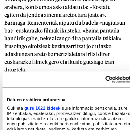
arabera, kontsumoa asko aldatu da: «Kostatu
egiten da jendea zinema aretoetara joatea».
Barinaga-Rementeriak aipatu du badela «nagitasun
bat» euskarazko filmak ikusteko. «Baina pantaila
handirik gabe, nekez izango dira pantaila txikiak».
Irusoingo ekoizleak kezkagarritzat jo du iazko
udazkenean areto komertzialetara iritsi diren
euskarazko filmek gero eta ikusle gutxiago izan
dituztela.
Datuen erabilera arduratsua
Guk eta
gure 1022 kideek
sure informacio pertsonala, zure
IP zenbakia, esaterako, prozesatzen ditugu, cookie bezalak
teknologiak erabiliz eta zure gailuko informazioak azitzen
dugu publizitate eta eduki pertsonalizatua, publizitatearen eta
edukiaren neurketa, audientzia-ikerketa eta zerbitzuen