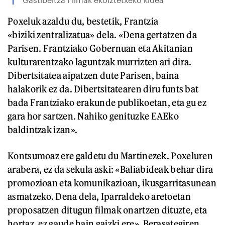
Poxeluk azaldu du, bestetik, Frantzia
«biziki zentralizatua» dela. «Dena gertatzen da
Parisen. Frantziako Gobernuan eta Akitanian
kulturarentzako laguntzak murrizten ari dira.
Dibertsitatea aipatzen dute Parisen, baina
halakorik ez da. Dibertsitatearen diru funts bat
bada Frantziako erakunde publikoetan, eta gu ez
gara hor sartzen. Nahiko genituzke EAEko
baldintzak izan».
Kontsumoaz ere galdetu du Martinezek. Poxeluren
arabera, ez da sekula aski: «Baliabideak behar dira
promozioan eta komunikazioan, ikusgarritasunean
asmatzeko. Dena dela, Iparraldeko aretoetan
proposatzen ditugun filmak onartzen dituzte, eta
hortaz, ez gaude hain gaizki ere». Berasategiren