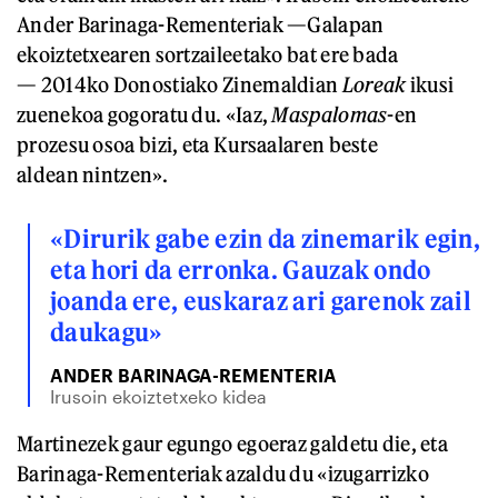
Ander Barinaga-Rementeriak —Galapan
ekoiztetxearen sortzaileetako bat ere bada
— 2014ko Donostiako Zinemaldian
Loreak
ikusi
zuenekoa gogoratu du. «Iaz,
Maspalomas
-en
prozesu osoa bizi, eta Kursaalaren beste
aldean nintzen».
«Dirurik gabe ezin da zinemarik egin,
eta hori da erronka. Gauzak ondo
joanda ere, euskaraz ari garenok zail
daukagu»
ANDER BARINAGA-REMENTERIA
Irusoin ekoiztetxeko kidea
Martinezek gaur egungo egoeraz galdetu die, eta
Barinaga-Rementeriak azaldu du «izugarrizko