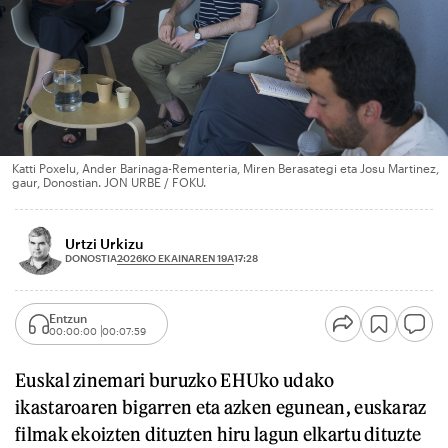
Katti Poxelu, Ander Barinaga-Rementeria, Miren Berasategi eta Josu Martinez,
gaur, Donostian. JON URBE / FOKU.
Urtzi Urkizu
2026KO EKAINAREN 19A
DONOSTIA
17:28
Entzun
00:00:00
00:07:59
Euskal zinemari buruzko EHUko udako
ikastaroaren bigarren eta azken egunean, euskaraz
filmak ekoizten dituzten hiru lagun elkartu dituzte