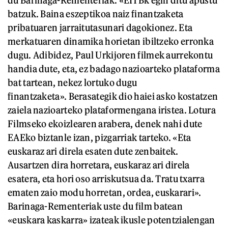
du Barinaga-Rementeriak. «EITBk egin ditu apustu
batzuk. Baina eszeptikoa naiz finantzaketa
pribatuaren jarraitutasunari dagokionez. Eta
merkatuaren dinamika horietan ibiltzeko erronka
dugu. Adibidez, Paul Urkijoren filmek aurrekontu
handia dute, eta, ez badago nazioarteko plataforma
bat tartean, nekez lortuko dugu
finantzaketa». Berasategik dio haiei asko kostatzen
zaiela nazioarteko plataformengana iristea. Lotura
Filmseko ekoizlearen arabera, denek nahi dute
EAEko biztanle izan, pizgarriak tarteko. «Eta
euskaraz ari direla esaten dute zenbaitek.
Ausartzen dira horretara, euskaraz ari direla
esatera, eta hori oso arriskutsua da. Tratu txarra
ematen zaio modu horretan, ordea, euskarari».
Barinaga-Rementeriak uste du film batean
«euskara kaskarra» izateak ikusle potentzialengan