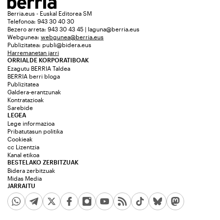
Berria.eus - Euskal Editorea SM
Telefonoa: 943 30 40 30
Bezero arreta: 943 30 43 45 | laguna@berria.eus
Webgunea:
webgunea@berria.eus
Publizitatea:
publi@bidera.eus
Harremanetan jarri
ORRIALDE KORPORATIBOAK
Ezagutu BERRIA Taldea
BERRIA berri bloga
Publizitatea
Galdera-erantzunak
Kontratazioak
Sarebide
LEGEA
Lege informazioa
Pribatutasun politika
Cookieak
cc Lizentzia
Kanal etikoa
BESTELAKO ZERBITZUAK
Bidera zerbitzuak
Midas Media
JARRAITU