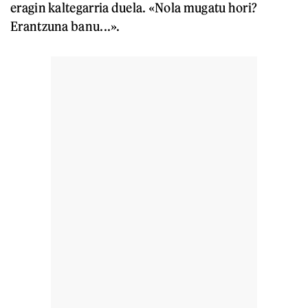
eragin kaltegarria duela. «Nola mugatu hori?
Erantzuna banu...».