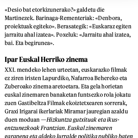
«Desio bat etorkizunerako?» galdetu die
Martinezek. Barinaga-Rementeriak: «Denbora,
proiektuak egiteko». Berasategik: «Euskaraz egiten
jarraitu ahal izatea». Poxeluk: «Jarraitu ahal izatea,
bai. Eta begirunea».
Ipar Euskal Herriko zinema
XXI. mendeko lehen urteetan, euskarazko filmak
ez ziren iristen Lapurdiko, Nafarroa Behereko eta
Zuberoako zinema aretoetara. Eta gela horietan
euskal zinemaren banaketan funtsezko rola jokatu
zuen Gastibeltza Filmak ekoiztetxearen sorrerak,
Graxi Irigarai ikerlariak Miramar jauregian azaldu
duen moduan —
Hizkuntza gutxituak eta ikus-
entzunezkoak Frantzian. Euskal zinemaren
garapena eta aldeko lurralde politika publiko baten