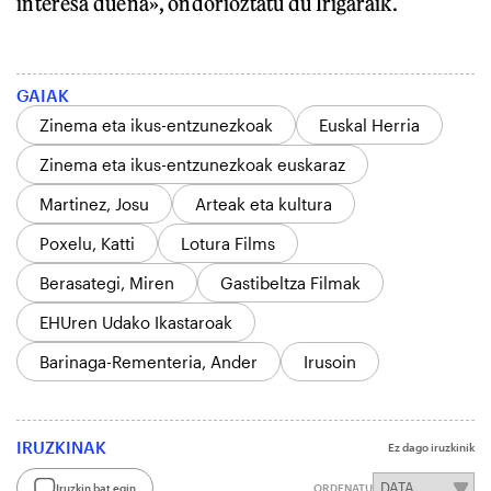
interesa duena», ondorioztatu du Irigaraik.
GAIAK
Zinema eta ikus-entzunezkoak
Euskal Herria
Zinema eta ikus-entzunezkoak euskaraz
Martinez, Josu
Arteak eta kultura
Poxelu, Katti
Lotura Films
Berasategi, Miren
Gastibeltza Filmak
EHUren Udako Ikastaroak
Barinaga-Rementeria, Ander
Irusoin
IRUZKINAK
Ez dago iruzkinik
Iruzkin bat egin
ORDENATU