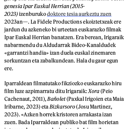
genesia Ipar Euskal Herrian (2015-
2023)
izenburuko
doktore tesia aurkeztu zuen
2023an—. La Fidele Productions ekoiztetxeak ere
jardun du azkeneko bi urteetan euskarazko filmak
Ipar Euskal Herrian banatzen. Era berean, Irigaraik
nabarmendu du Aldudarrak Bideo-Kanaldudek
«garrantzi handia» izan duela euskal zinemaren
sorkuntzan eta zabalkundean. Hala du gaur egun
ere.
Iparraldean filmatutako fikziozko euskarazko hiru
film luze azpimarratu ditu Irigaraik:
Xora
(Peio
Cachenaut, 2011),
Bañolet
(Paxkal Irigoien eta Maia
Iribarne, 2023) eta
Bizkarsoro
(Josu Martinez,
2023). «Azken horrek kristoren arrakasta izan
zuen. Bada Iparraldean publiko bat film horietan