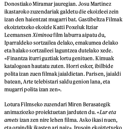
Donostiako Miramar jauregian. Josu Martinez
ikastaroko zuzendariak galdetu die ekoizleei zein
izan den haientzat mugarri bat. Gastibeltza Filmak
ekoiztetxeko ekoizle Katti Poxeluk Itziar
Leemansen
Ximinoa
film laburra aipatu du,
Iparraldeko sortzailea delako, emakumea delako
eta halako sortzaileei laguntzea dutelako xede.
«Finantza iturri guztiak lortu genituen. Kimuak
katalogoan hautatu zuten. Horri esker, ibilbide
polita izan zuen filmak jaialdietan. Parisen, jaialdi
batean, Arte telebistari saldu genion lana, eta
mugarri polita izan zen».
Lotura Filmseko zuzendari Miren Berasategik
animaziozko proiektuetan jarduten du. «
Lur eta
amets
izan zen nire lehen filma. Asko ikasi nuen,
eta oraindik ikasten ari naiz». Irusoin ekoiztetxeko