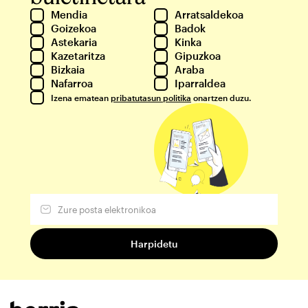
Mendia
Arratsaldekoa
Goizekoa
Badok
Astekaria
Kinka
Kazetaritza
Gipuzkoa
Bizkaia
Araba
Nafarroa
Iparraldea
Izena ematean
pribatutasun politika
onartzen duzu.