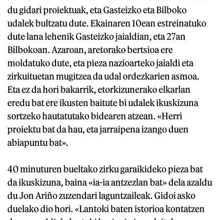
du gidari proiektuak, eta Gasteizko eta Bilboko
udalek bultzatu dute. Ekainaren 10ean estreinatuko
dute lana lehenik Gasteizko jaialdian, eta 27an
Bilbokoan. Azaroan, aretorako bertsioa ere
moldatuko dute, eta pieza nazioarteko jaialdi eta
zirkuituetan mugitzea da udal ordezkarien asmoa.
Eta ez da hori bakarrik, etorkizunerako elkarlan
eredu bat ere ikusten baitute bi udalek ikuskizuna
sortzeko hautatutako bidearen atzean. «Herri
proiektu bat da hau, eta jarraipena izango duen
abiapuntu bat».
40 minuturen bueltako zirku garaikideko pieza bat
da ikuskizuna, baina «ia-ia antzezlan bat» dela azaldu
du Jon Ariño zuzendari laguntzaileak. Gidoi asko
duelako dio hori. «Lantoki baten istorioa kontatzen