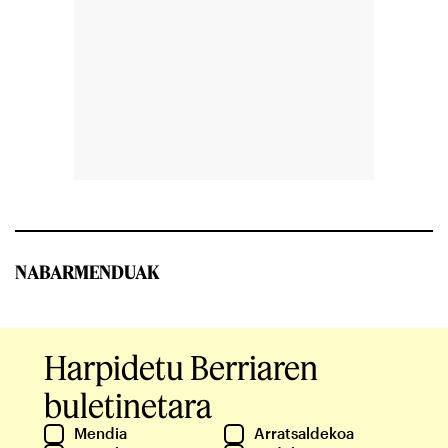
NABARMENDUAK
Harpidetu Berriaren
buletinetara
Mendia
Arratsaldekoa