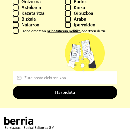
Goizekoa
Badok
Astekaria
Kinka
Kazetaritza
Gipuzkoa
Bizkaia
Araba
Nafarroa
Iparraldea
Izena ematean
pribatutasun politika
onartzen duzu.
Berria.eus - Euskal Editorea SM