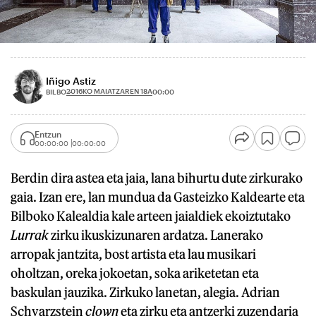
Iñigo Astiz
2016KO MAIATZAREN 18A
BILBO
00:00
Entzun
00:00:00
00:00:00
Berdin dira astea eta jaia, lana bihurtu dute zirkurako
gaia. Izan ere, lan mundua da Gasteizko Kaldearte eta
Bilboko Kalealdia kale arteen jaialdiek ekoiztutako
Lurrak
zirku ikuskizunaren ardatza. Lanerako
arropak jantzita, bost artista eta lau musikari
oholtzan, oreka jokoetan, soka ariketetan eta
baskulan jauzika. Zirkuko lanetan, alegia. Adrian
Schvarzstein
clown
eta zirku eta antzerki zuzendaria