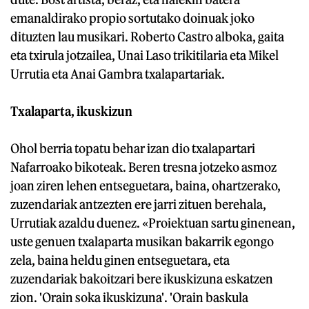
emanaldirako propio sortutako doinuak joko
dituzten lau musikari. Roberto Castro alboka, gaita
eta txirula jotzailea, Unai Laso trikitilaria eta Mikel
Urrutia eta Anai Gambra txalapartariak.
Txalaparta, ikuskizun
Ohol berria topatu behar izan dio txalapartari
Nafarroako bikoteak. Beren tresna jotzeko asmoz
joan ziren lehen entseguetara, baina, ohartzerako,
zuzendariak antzezten ere jarri zituen berehala,
Urrutiak azaldu duenez. «Proiektuan sartu ginenean,
uste genuen txalaparta musikan bakarrik egongo
zela, baina heldu ginen entseguetara, eta
zuzendariak bakoitzari bere ikuskizuna eskatzen
zion. 'Orain soka ikuskizuna'. 'Orain baskula