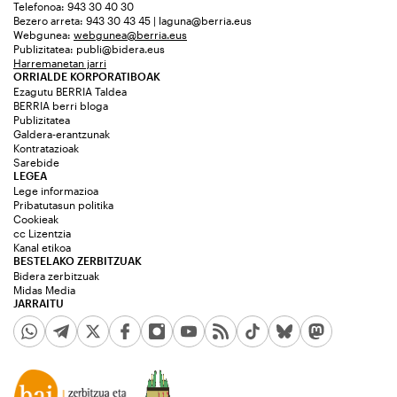
Telefonoa: 943 30 40 30
Bezero arreta: 943 30 43 45 | laguna@berria.eus
Webgunea:
webgunea@berria.eus
Publizitatea:
publi@bidera.eus
Harremanetan jarri
ORRIALDE KORPORATIBOAK
Ezagutu BERRIA Taldea
BERRIA berri bloga
Publizitatea
Galdera-erantzunak
Kontratazioak
Sarebide
LEGEA
Lege informazioa
Pribatutasun politika
Cookieak
cc Lizentzia
Kanal etikoa
BESTELAKO ZERBITZUAK
Bidera zerbitzuak
Midas Media
JARRAITU