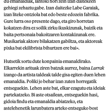
du emanaldiak, lantoki hori zein izan daitekeen
gehiegi zehaztu gabe. Izan daitezke Labe Garaiak,
izan liteke ontziola bat edo beste edozein fabrika.
Gure lurra oso presente dago, eta giro horretan
kokatzen dira ez soilik zirku ikuskizunak, baizik eta
baita pertsonaia bakoitzaren kontakizunak ere.
Musikariak aktore bilakatzen gabiltza, eta aktoreak
pixka bat ekilibrista bihurtzen ere bai».
Hutsetik sortu dute konpainia emanaldirako.
Elkarrekin arituak ziren batzuk aurrez, baina
Lurrak
izango da artista taldeak talde gisa egiten duen lehen
emanaldia. Poliki jo behar izan zuten horregatik
entseguekin. Lehen aste bat, elkar ezagutu eta ideiak
partekatzeko. Bi aste otsailean, entseguekin hasi,
gidoia findu eta emanaldia abiatzeko, eta
astelehenetik larunbatera arteko entseguko bost