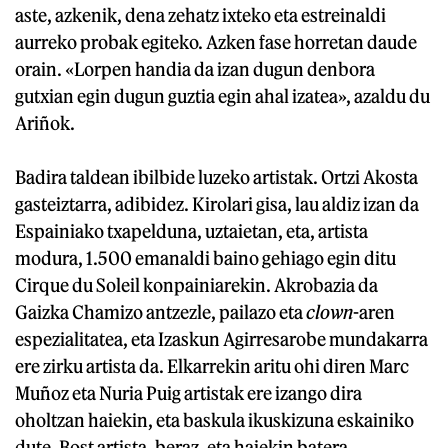
aste, azkenik, dena zehatz ixteko eta estreinaldi
aurreko probak egiteko. Azken fase horretan daude
orain. «Lorpen handia da izan dugun denbora
gutxian egin dugun guztia egin ahal izatea», azaldu du
Ariñok.
Badira taldean ibilbide luzeko artistak. Ortzi Akosta
gasteiztarra, adibidez. Kirolari gisa, lau aldiz izan da
Espainiako txapelduna, uztaietan, eta, artista
modura, 1.500 emanaldi baino gehiago egin ditu
Cirque du Soleil konpainiarekin. Akrobazia da
Gaizka Chamizo antzezle, pailazo eta
clown
-aren
espezialitatea, eta Izaskun Agirresarobe mundakarra
ere zirku artista da. Elkarrekin aritu ohi diren Marc
Muñoz eta Nuria Puig artistak ere izango dira
oholtzan haiekin, eta baskula ikuskizuna eskainiko
dute. Bost artista, beraz, eta haiekin batera