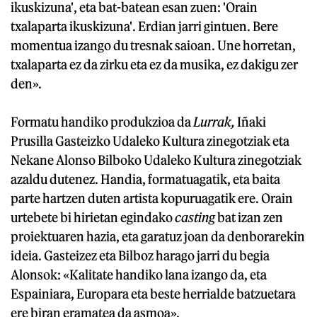
ikuskizuna', eta bat-batean esan zuen: 'Orain
txalaparta ikuskizuna'. Erdian jarri gintuen. Bere
momentua izango du tresnak saioan. Une horretan,
txalaparta ez da zirku eta ez da musika, ez dakigu zer
den».
Formatu handiko produkzioa da
Lurrak,
Iñaki
Prusilla Gasteizko Udaleko Kultura zinegotziak eta
Nekane Alonso Bilboko Udaleko Kultura zinegotziak
azaldu dutenez. Handia, formatuagatik, eta baita
parte hartzen duten artista kopuruagatik ere. Orain
urtebete bi hirietan egindako
casting
bat izan zen
proiektuaren hazia, eta garatuz joan da denborarekin
ideia. Gasteizez eta Bilboz harago jarri du begia
Alonsok: «Kalitate handiko lana izango da, eta
Espainiara, Europara eta beste herrialde batzuetara
ere biran eramatea da asmoa».