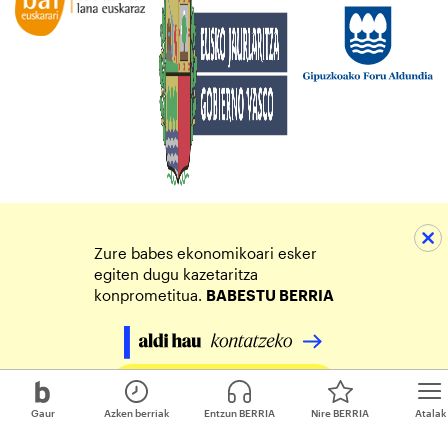
Zure babes ekonomikoari esker
egiten dugu kazetaritza
konprometitua.
BABESTU BERRIA
Egin zure ekarpena
Gaur
Azken berriak
Entzun BERRIA
Nire BERRIA
Atalak