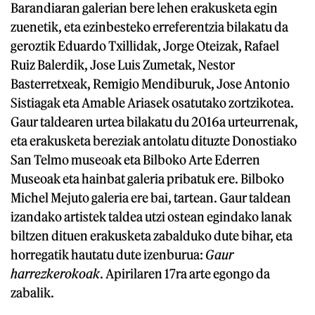
Barandiaran galerian bere lehen erakusketa egin
zuenetik, eta ezinbesteko erreferentzia bilakatu da
geroztik Eduardo Txillidak, Jorge Oteizak, Rafael
Ruiz Balerdik, Jose Luis Zumetak, Nestor
Basterretxeak, Remigio Mendiburuk, Jose Antonio
Sistiagak eta Amable Ariasek osatutako zortzikotea.
Gaur taldearen urtea bilakatu du 2016a urteurrenak,
eta erakusketa bereziak antolatu dituzte Donostiako
San Telmo museoak eta Bilboko Arte Ederren
Museoak eta hainbat galeria pribatuk ere. Bilboko
Michel Mejuto galeria ere bai, tartean. Gaur taldean
izandako artistek taldea utzi ostean egindako lanak
biltzen dituen erakusketa zabalduko dute bihar, eta
horregatik hautatu dute izenburua:
Gaur
harrezkerokoak
. Apirilaren 17ra arte egongo da
zabalik.