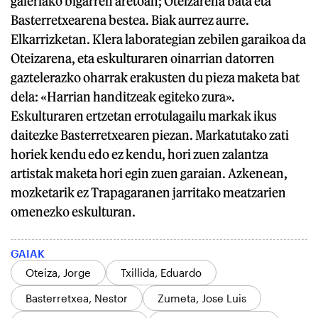
galeriako bigarren aretoan; Oteizarena bata eta
Basterretxearena bestea. Biak aurrez aurre.
Elkarrizketan. Klera laborategian zebilen garaikoa da
Oteizarena, eta eskulturaren oinarrian datorren
gaztelerazko oharrak erakusten du pieza maketa bat
dela: «Harrian handitzeak egiteko zura».
Eskulturaren ertzetan errotulagailu markak ikus
daitezke Basterretxearen piezan. Markatutako zati
horiek kendu edo ez kendu, hori zuen zalantza
artistak maketa hori egin zuen garaian. Azkenean,
mozketarik ez Trapagaranen jarritako meatzarien
omenezko eskulturan.
GAIAK
Oteiza, Jorge
Txillida, Eduardo
Basterretxea, Nestor
Zumeta, Jose Luis