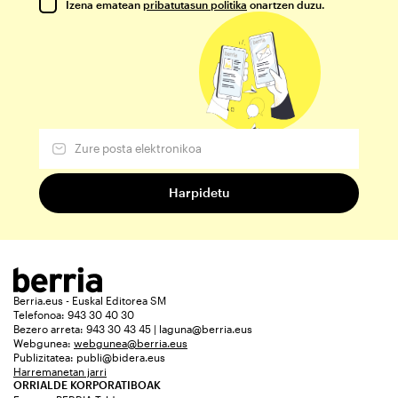
Izena ematean
pribatutasun politika
onartzen duzu.
Berria.eus - Euskal Editorea SM
Telefonoa: 943 30 40 30
Bezero arreta: 943 30 43 45 | laguna@berria.eus
Webgunea:
webgunea@berria.eus
Publizitatea:
publi@bidera.eus
Harremanetan jarri
ORRIALDE KORPORATIBOAK