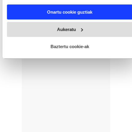
characteristics (fingerprinting)
Find out more about how your personal data is processed
Onartu cookie guztiak
and set your preferences in the
details section
.
Webgune honek cookie propioak eta hirugarrenen cookie-
Aukeratu
fitxategiak erabiltzen ditu. Zure esperientzia eta zerbitzuak
hobetzeko asmoz, cookie teknologiaz baliatzen gara. Ohar
hau onartuz gero, teknologia hori erabiltzeko baimen
esplizitua ematen diguzu.
Gehiago irakurri
Baztertu cookie-ak