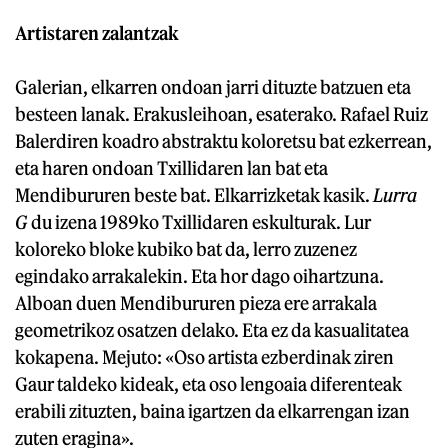
Artistaren zalantzak
Galerian, elkarren ondoan jarri dituzte batzuen eta
besteen lanak. Erakusleihoan, esaterako. Rafael Ruiz
Balerdiren koadro abstraktu koloretsu bat ezkerrean,
eta haren ondoan Txillidaren lan bat eta
Mendibururen beste bat. Elkarrizketak kasik.
Lurra
G
du izena 1989ko Txillidaren eskulturak. Lur
koloreko bloke kubiko bat da, lerro zuzenez
egindako arrakalekin. Eta hor dago oihartzuna.
Alboan duen Mendibururen pieza ere arrakala
geometrikoz osatzen delako. Eta ez da kasualitatea
kokapena. Mejuto: «Oso artista ezberdinak ziren
Gaur taldeko kideak, eta oso lengoaia diferenteak
erabili zituzten, baina igartzen da elkarrengan izan
zuten eragina».