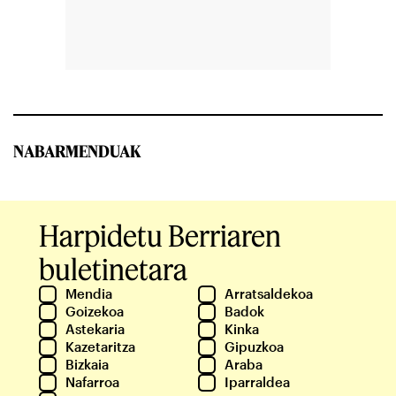
NABARMENDUAK
Harpidetu Berriaren
buletinetara
Mendia
Arratsaldekoa
Goizekoa
Badok
Astekaria
Kinka
Kazetaritza
Gipuzkoa
Bizkaia
Araba
Nafarroa
Iparraldea