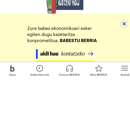
Zure babes ekonomikoari esker
egiten dugu kazetaritza
konprometitua.
BABESTU BERRIA
Egin zure ekarpena
Gaur
Azken berriak
Entzun BERRIA
Nire BERRIA
Atalak