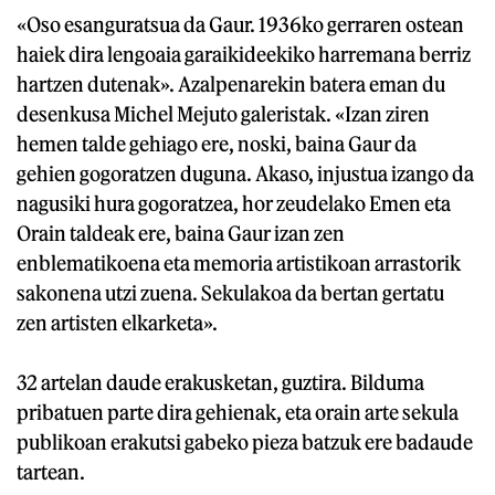
«Oso esanguratsua da Gaur. 1936ko gerraren ostean
haiek dira lengoaia garaikideekiko harremana berriz
hartzen dutenak». Azalpenarekin batera eman du
desenkusa Michel Mejuto galeristak. «Izan ziren
hemen talde gehiago ere, noski, baina Gaur da
gehien gogoratzen duguna. Akaso, injustua izango da
nagusiki hura gogoratzea, hor zeudelako Emen eta
Orain taldeak ere, baina Gaur izan zen
enblematikoena eta memoria artistikoan arrastorik
sakonena utzi zuena. Sekulakoa da bertan gertatu
zen artisten elkarketa».
32 artelan daude erakusketan, guztira. Bilduma
pribatuen parte dira gehienak, eta orain arte sekula
publikoan erakutsi gabeko pieza batzuk ere badaude
tartean.