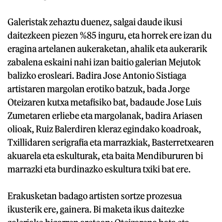
Galeristak zehaztu duenez, salgai daude ikusi
daitezkeen piezen %85 inguru, eta horrek ere izan du
eragina artelanen aukeraketan, ahalik eta aukerarik
zabalena eskaini nahi izan baitio galerian Mejutok
balizko erosleari. Badira Jose Antonio Sistiaga
artistaren margolan erotiko batzuk, bada Jorge
Oteizaren kutxa metafisiko bat, badaude Jose Luis
Zumetaren erliebe eta margolanak, badira Ariasen
olioak, Ruiz Balerdiren kleraz egindako koadroak,
Txillidaren serigrafia eta marrazkiak, Basterretxearen
akuarela eta eskulturak, eta baita Mendibururen bi
marrazki eta burdinazko eskultura txiki bat ere.
Erakusketan badago artisten sortze prozesua
ikusterik ere, gainera. Bi maketa ikus daitezke