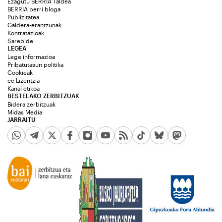
Ezagutu BERRIA Taldea
BERRIA berri bloga
Publizitatea
Galdera-erantzunak
Kontratazioak
Sarebide
LEGEA
Lege informazioa
Pribatutasun politika
Cookieak
cc Lizentzia
Kanal etikoa
BESTELAKO ZERBITZUAK
Bidera zerbitzuak
Midas Media
JARRAITU