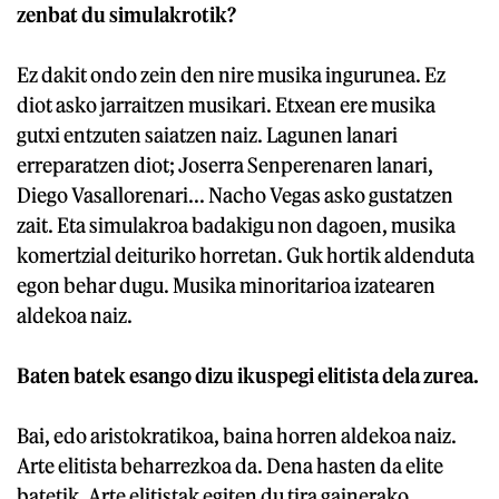
zenbat du simulakrotik?
Ez dakit ondo zein den nire musika ingurunea. Ez
diot asko jarraitzen musikari. Etxean ere musika
gutxi entzuten saiatzen naiz. Lagunen lanari
erreparatzen diot; Joserra Senperenaren lanari,
Diego Vasallorenari... Nacho Vegas asko gustatzen
zait. Eta simulakroa badakigu non dagoen, musika
komertzial deituriko horretan. Guk hortik aldenduta
egon behar dugu. Musika minoritarioa izatearen
aldekoa naiz.
Baten batek esango dizu ikuspegi elitista dela zurea.
Bai, edo aristokratikoa, baina horren aldekoa naiz.
Arte elitista beharrezkoa da. Dena hasten da elite
batetik. Arte elitistak egiten du tira gainerako