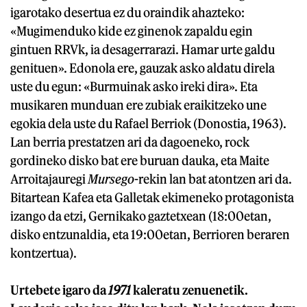
igarotako desertua ez du oraindik ahazteko:
«Mugimenduko kide ez ginenok zapaldu egin
gintuen RRVk, ia desagerrarazi. Hamar urte galdu
genituen». Edonola ere, gauzak asko aldatu direla
uste du egun: «Burmuinak asko ireki dira». Eta
musikaren munduan ere zubiak eraikitzeko une
egokia dela uste du Rafael Berriok (Donostia, 1963).
Lan berria prestatzen ari da dagoeneko, rock
gordineko disko bat ere buruan dauka, eta Maite
Arroitajauregi
Mursego
-rekin lan bat atontzen ari da.
Bitartean Kafea eta Galletak ekimeneko protagonista
izango da etzi, Gernikako gaztetxean (18:00etan,
disko entzunaldia, eta 19:00etan, Berrioren beraren
kontzertua).
Urtebete igaro da
1971
kaleratu zenuenetik.