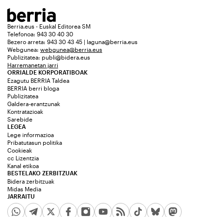
Berria.eus - Euskal Editorea SM
Telefonoa: 943 30 40 30
Bezero arreta: 943 30 43 45 | laguna@berria.eus
Webgunea:
webgunea@berria.eus
Publizitatea:
publi@bidera.eus
Harremanetan jarri
ORRIALDE KORPORATIBOAK
Ezagutu BERRIA Taldea
BERRIA berri bloga
Publizitatea
Galdera-erantzunak
Kontratazioak
Sarebide
LEGEA
Lege informazioa
Pribatutasun politika
Cookieak
cc Lizentzia
Kanal etikoa
BESTELAKO ZERBITZUAK
Bidera zerbitzuak
Midas Media
JARRAITU