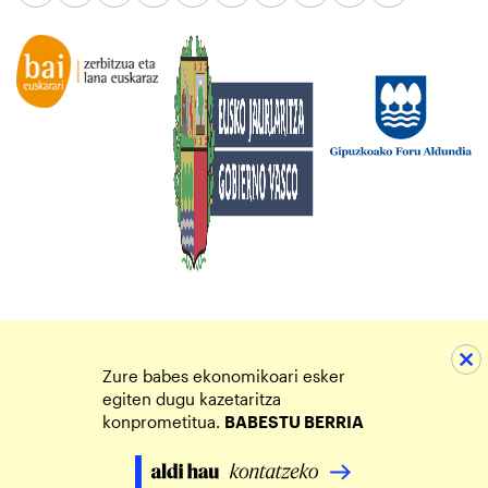
Zure babes ekonomikoari esker
egiten dugu kazetaritza
konprometitua.
BABESTU BERRIA