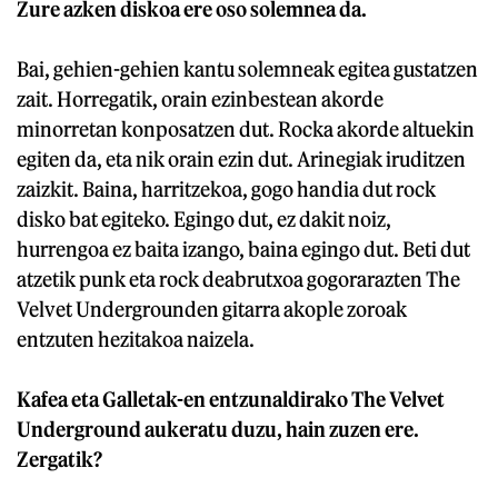
Zure azken diskoa ere oso solemnea da.
Bai, gehien-gehien kantu solemneak egitea gustatzen
zait. Horregatik, orain ezinbestean akorde
minorretan konposatzen dut. Rocka akorde altuekin
egiten da, eta nik orain ezin dut. Arinegiak iruditzen
zaizkit. Baina, harritzekoa, gogo handia dut rock
disko bat egiteko. Egingo dut, ez dakit noiz,
hurrengoa ez baita izango, baina egingo dut. Beti dut
atzetik punk eta rock deabrutxoa gogorarazten The
Velvet Undergrounden gitarra akople zoroak
entzuten hezitakoa naizela.
Kafea eta Galletak-en entzunaldirako The Velvet
Underground aukeratu duzu, hain zuzen ere.
Zergatik?