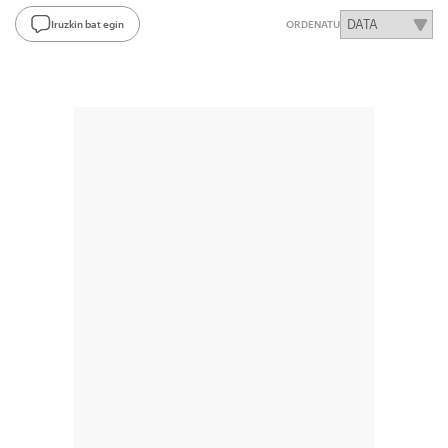
Iruzkin bat egin
ORDENATU