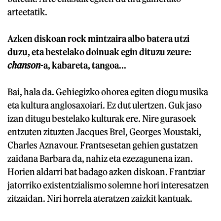
arteetatik.
Azken diskoan rock mintzaira albo batera utzi
duzu, eta bestelako doinuak egin dituzu zeure:
chanson
-a, kabareta, tangoa...
Bai, hala da. Gehiegizko ohorea egiten diogu musika
eta kultura anglosaxoiari. Ez dut ulertzen. Guk jaso
izan ditugu bestelako kulturak ere. Nire gurasoek
entzuten zituzten Jacques Brel, Georges Moustaki,
Charles Aznavour. Frantsesetan gehien gustatzen
zaidana Barbara da, nahiz eta ezezagunena izan.
Horien aldarri bat badago azken diskoan. Frantziar
jatorriko existentzialismo solemne hori interesatzen
zitzaidan. Niri horrela ateratzen zaizkit kantuak.