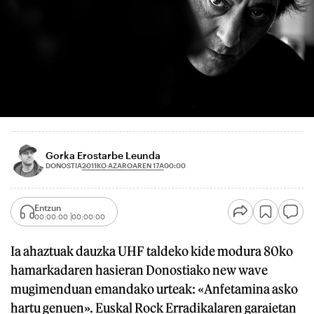
Gorka Erostarbe Leunda
2011KO AZAROAREN 17A
DONOSTIA
00:00
Entzun
00:00:00
00:00:00
Ia ahaztuak dauzka UHF taldeko kide modura 80ko
hamarkadaren hasieran Donostiako new wave
mugimenduan emandako urteak: «Anfetamina asko
hartu genuen». Euskal Rock Erradikalaren garaietan