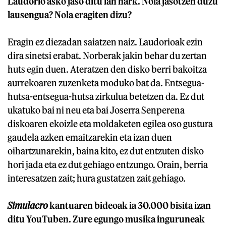
Laudorio asko jaso ditu lan hark. Nola jasotzen duzu
lausengua? Nola eragiten dizu?
Eragin ez diezadan saiatzen naiz. Laudorioak ezin
dira sinetsi erabat. Norberak jakin behar du zertan
huts egin duen. Ateratzen den disko berri bakoitza
aurrekoaren zuzenketa moduko bat da. Entsegua-
hutsa-entsegua-hutsa zirkulua betetzen da. Ez dut
ukatuko bai ni neu eta bai Joserra Senperena
diskoaren ekoizle eta moldaketen egilea oso gustura
gaudela azken emaitzarekin eta izan duen
oihartzunarekin, baina kito, ez dut entzuten disko
hori jada eta ez dut gehiago entzungo. Orain, berria
interesatzen zait; hura gustatzen zait gehiago.
Simulacro
kantuaren bideoak ia 30.000 bisita izan
ditu YouTuben. Zure egungo musika inguruneak