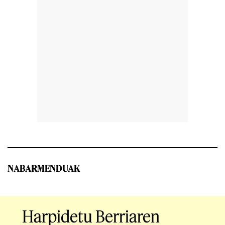
NABARMENDUAK
Harpidetu Berriaren