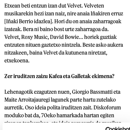
Etxean beti entzun izan dut Velvet. Velveten
musikarekin hezi izan naiz, nire anaia Iñakiren erruz
[Iñaki Berrio idazlea]. Hori du on anaia zaharragoak
izateak. Bera ni baino bost urte zaharragoa da.
Velvet, Roxy Music, David Bowie... horiek guztiak
entzuten nituen gaztetxo nintzela. Beste asko aukera
nitzakeen, baina Velvet da kutunena niretzat,
etxekoena.
Zer iruditzen zaizu Kafea eta Galletak ekimena?
Lehenagotik ezagutzen nuen, Giorgio Bassmatti eta
Maite Arroitajauregi lagunek parte hartu zutelako
aurretik. Oso ideia polita iruditzen zait. Diskoforum
moduko bat da, 70eko hamarkada hartan egiten
zirenen tankerakoa, eta ideia zoragarria da musikaz