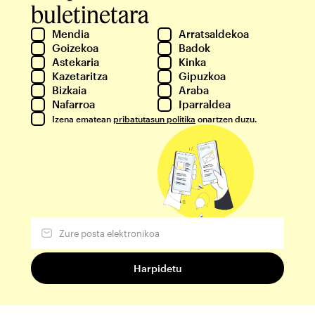
buletinetara
Mendia
Arratsaldekoa
Goizekoa
Badok
Astekaria
Kinka
Kazetaritza
Gipuzkoa
Bizkaia
Araba
Nafarroa
Iparraldea
Izena ematean
pribatutasun politika
onartzen duzu.