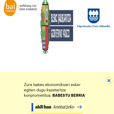
Zure babes ekonomikoari esker
egiten dugu kazetaritza
konprometitua.
BABESTU BERRIA