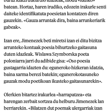
batean. Hortaz, haren irudiko, edozein irakurle senti
daiteke identifikatuta poesietan kontatzen diren
gauzekin. «Gauza arruntak dira, baina arrunkeriarik
gabeak».
Izan ere, Jimenezek beti miretsi izan ei ditu bizitza
arrunteko kontuak poesia bihurtzeko gaitasuna
duten idazleak. Wislawa Szymborska poeta
poloniarra jarri du adibide gisa: «Oso poesia
gustagarria idazten du: eguneroko hizkeran idatzia,
baina xarma berezi batekin; egunerokotasuneko
gauzak modu poetikoan ikusteko gaitasunarekin».
Olerkien bitartez irakurlea «harrapatzea» eta
harengan zerbait sortzea du helburu Jimenezek lan
berriarekin. «Bilatzen dut poemak ulergarriak izan