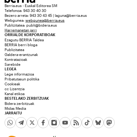
Berria.eus - Euskal Editorea SM
Telefonoa: 943 30 40 30
Bezero arreta: 943 30 43 45 | laguna@berria.eus
Webgunea:
webgunea@berria.eus
Publizitatea:
publi@bidera.eus
Harremanetan jarri
ORRIALDE KORPORATIBOAK
Ezagutu BERRIA Taldea
BERRIA berri bloga
Publizitatea
Galdera-erantzunak
Kontratazioak
Sarebide
LEGEA
Lege informazioa
Pribatutasun politika
Cookieak
cc Lizentzia
Kanal etikoa
BESTELAKO ZERBITZUAK
Bidera zerbitzuak
Midas Media
JARRAITU