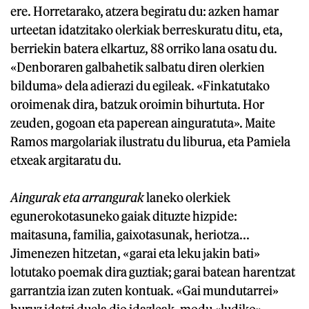
ere. Horretarako, atzera begiratu du: azken hamar
urteetan idatzitako olerkiak berreskuratu ditu, eta,
berriekin batera elkartuz, 88 orriko lana osatu du.
«Denboraren galbahetik salbatu diren olerkien
bilduma» dela adierazi du egileak. «Finkatutako
oroimenak dira, batzuk oroimin bihurtuta. Hor
zeuden, gogoan eta paperean ainguratuta». Maite
Ramos margolariak ilustratu du liburua, eta Pamiela
etxeak argitaratu du.
Aingurak eta arrangurak
laneko olerkiek
egunerokotasuneko gaiak dituzte hizpide:
maitasuna, familia, gaixotasunak, heriotza...
Jimenezen hitzetan, «garai eta leku jakin bati»
lotutako poemak dira guztiak; garai batean harentzat
garrantzia izan zuten kontuak. «Gai mundutarrei»
buruz idatzi duela dio idazleak, modu «ludiko»