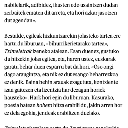
nabilelarik, adibidez, ikusten edo usaintzen dudan
zerbaitek ematen dit arreta, eta hori azkar jasotzen
dut agendan».
Bestalde, egileak hizkuntzarekin jolasteko tartea ere
hartu du liburuan, «bihurrikerietarako tartea»,
Tximeletrak
izeneko atalean. Esan duenez, gustuko
du hitzekin jolas egitea, eta, haren ustez, euskarak
garatu behar duen esparru bat da hori. «Oso ongi
dago araugintza, eta nik ez dut esango beharrezkoa
ez denik. Baina behin arauak ezagututa, kontziente
izan gaitezen eta lizentzia har dezagun horiek
hausteko». Hark hori egin du liburuan. Kasurako,
poesia batean
hobeto
hitza erabili du, jakin arren hor
ez dela egokia, jendeak erabiltzen duelako.