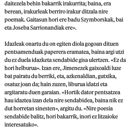
daitezela behin bakarrik irakurrita; baina, era
berean, irakurleak berriro irakur ditzala nire
poemak. Gaitasun hori ere badu Szymborskak, bai
eta Joseba Sarrionandiak ere».
Idazleak onartu du on egiten diola gogoan dituen
pentsamenduak paperera eramatea, baina argi utzi
du ez duela idazketa sendabide gisa ulertzen. «Ez da
hori helburua». Izan ere, Jimenezek gaixoaldi luze
bat pairatu du berriki, eta, azkenaldian, gutxika,
osatuz joan da; hain zuzen, liburua idatzi eta
argitaratu duen garaian. «Hortik dator pentsatzea
hau idaztea izan dela nire sendabidea, baina nik ez
dut horretan sinesten», argitu du. «Nire poesia
sendabide balitz, hori bakarrik, inori ez litzaioke
interesatuko».