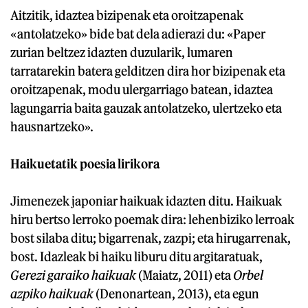
Aitzitik, idaztea bizipenak eta oroitzapenak
«antolatzeko» bide bat dela adierazi du: «Paper
zurian beltzez idazten duzularik, lumaren
tarratarekin batera gelditzen dira hor bizipenak eta
oroitzapenak, modu ulergarriago batean, idaztea
lagungarria baita gauzak antolatzeko, ulertzeko eta
hausnartzeko».
Haikuetatik poesia lirikora
Jimenezek japoniar haikuak idazten ditu. Haikuak
hiru bertso lerroko poemak dira: lehenbiziko lerroak
bost silaba ditu; bigarrenak, zazpi; eta hirugarrenak,
bost. Idazleak bi haiku liburu ditu argitaratuak,
Gerezi garaiko haikuak
(Maiatz, 2011) eta
Orbel
azpiko haikuak
(Denonartean, 2013), eta egun