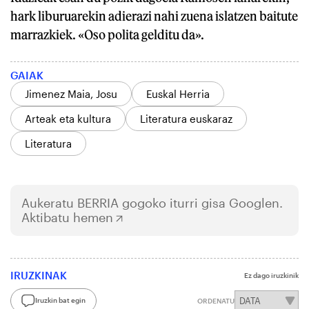
hark liburuarekin adierazi nahi zuena islatzen baitute
marrazkiek. «Oso polita gelditu da».
GAIAK
Jimenez Maia, Josu
Euskal Herria
Arteak eta kultura
Literatura euskaraz
Literatura
Aukeratu
BERRIA
gogoko iturri gisa Googlen.
Aktibatu hemen
IRUZKINAK
Ez dago iruzkinik
Iruzkin bat egin
ORDENATU