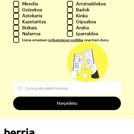
Mendia
Arratsaldekoa
Goizekoa
Badok
Astekaria
Kinka
Kazetaritza
Gipuzkoa
Bizkaia
Araba
Nafarroa
Iparraldea
Izena ematean
pribatutasun politika
onartzen duzu.