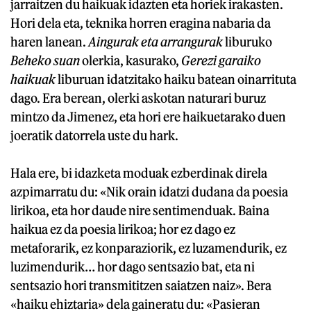
jarraitzen du haikuak idazten eta horiek irakasten.
Hori dela eta, teknika horren eragina nabaria da
haren lanean.
Aingurak eta arrangurak
liburuko
Beheko suan
olerkia, kasurako,
Gerezi garaiko
haikuak
liburuan idatzitako haiku batean oinarrituta
dago. Era berean, olerki askotan naturari buruz
mintzo da Jimenez, eta hori ere haikuetarako duen
joeratik datorrela uste du hark.
Hala ere, bi idazketa moduak ezberdinak direla
azpimarratu du: «Nik orain idatzi dudana da poesia
lirikoa, eta hor daude nire sentimenduak. Baina
haikua ez da poesia lirikoa; hor ez dago ez
metaforarik, ez konparaziorik, ez luzamendurik, ez
luzimendurik… hor dago sentsazio bat, eta ni
sentsazio hori transmititzen saiatzen naiz». Bera
«haiku ehiztaria» dela gaineratu du: «Pasieran