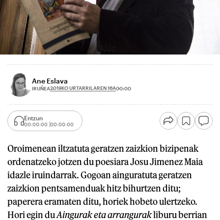
Ane Eslava
2019KO URTARRILAREN 16A
IRUÑEA
00:00
Entzun
00:00:00
00:00:00
Oroimenean iltzatuta geratzen zaizkion bizipenak
ordenatzeko jotzen du poesiara Josu Jimenez Maia
idazle iruindarrak. Gogoan ainguratuta geratzen
zaizkion pentsamenduak hitz bihurtzen ditu;
paperera eramaten ditu, horiek hobeto ulertzeko.
Hori egin du
Aingurak eta arrangurak
liburu berrian