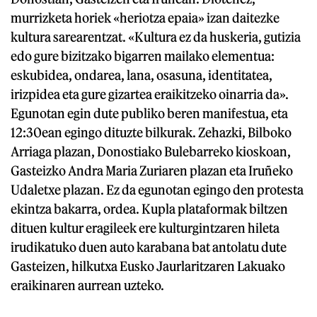
murrizketa horiek «heriotza epaia» izan daitezke
kultura sarearentzat. «Kultura ez da huskeria, gutizia
edo gure bizitzako bigarren mailako elementua:
eskubidea, ondarea, lana, osasuna, identitatea,
irizpidea eta gure gizartea eraikitzeko oinarria da».
Egunotan egin dute publiko beren manifestua, eta
12:30ean egingo dituzte bilkurak. Zehazki, Bilboko
Arriaga plazan, Donostiako Bulebarreko kioskoan,
Gasteizko Andra Maria Zuriaren plazan eta Iruñeko
Udaletxe plazan. Ez da egunotan egingo den protesta
ekintza bakarra, ordea. Kupla plataformak biltzen
dituen kultur eragileek ere kulturgintzaren hileta
irudikatuko duen auto karabana bat antolatu dute
Gasteizen, hilkutxa Eusko Jaurlaritzaren Lakuako
eraikinaren aurrean uzteko.