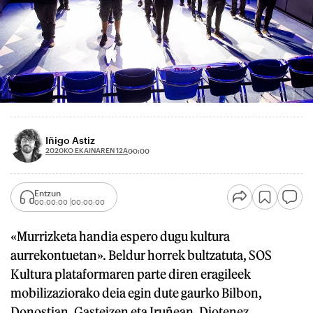
Iñigo Astiz
2020KO EKAINAREN 12A
00:00
Entzun
00:00:00
00:00:00
«Murrizketa handia espero dugu kultura
aurrekontuetan». Beldur horrek bultzatuta, SOS
Kultura plataformaren parte diren eragileek
mobilizaziorako deia egin dute gaurko Bilbon,
Donostian, Gasteizen eta Iruñean. Diotenez,