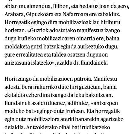
abian mugimendua, Bilbon, eta hedatuz joan da gero,
Arabara, Gipuzkoara eta Nafarroara ere zabalduz.
Horregatik egingo dira mobilizazioak lau hiriburu
horietan. «Guztiok adostutako manifestua izango
dugu Iruñeko mobilizazioaren oinarria ere, baina
moldaketa gutxi batzuk eginda aurkeztuko dugu,
gure errealitatea eta taldea osatzen dugunon
aniztasuna islatzeko», azaldu du Ilundainek.
Hori izango da mobilizazioen patroia. Manifestu
adostu bera irakurriko dute hiri guztietan, baina
ekitaldia ezberdina izango da leku bakoitzean.
Ilundainek azaldu duenez, adibidez, «antzezpen
moduko bat» egingo dute Iruñean. Eta horregatik
egin dute mobilizaziora aterki banarekin agertzeko
deialdia. Antzokietako oihal bat irudikatzeko