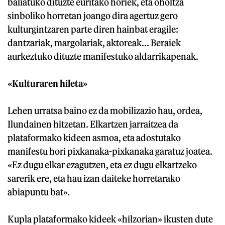
baliatuko dituzte euritako horiek, eta oholtza
sinboliko horretan joango dira agertuz gero
kulturgintzaren parte diren hainbat eragile:
dantzariak, margolariak, aktoreak... Beraiek
aurkeztuko dituzte manifestuko aldarrikapenak.
«Kulturaren hileta»
Lehen urratsa baino ez da mobilizazio hau, ordea,
Ilundainen hitzetan. Elkartzen jarraitzea da
plataformako kideen asmoa, eta adostutako
manifestu hori pixkanaka-pixkanaka garatuz joatea.
«Ez dugu elkar ezagutzen, eta ez dugu elkartzeko
sarerik ere, eta hau izan daiteke horretarako
abiapuntu bat».
Kupla plataformako kideek «hilzorian» ikusten dute