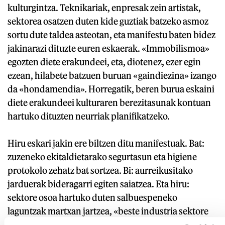
kulturgintza. Teknikariak, enpresak zein artistak,
sektorea osatzen duten kide guztiak batzeko asmoz
sortu dute taldea asteotan, eta manifestu baten bidez
jakinarazi dituzte euren eskaerak. «Immobilismoa»
egozten diete erakundeei, eta, diotenez, ezer egin
ezean, hilabete batzuen buruan «gaindiezina» izango
da «hondamendia». Horregatik, beren burua eskaini
diete erakundeei kulturaren berezitasunak kontuan
hartuko dituzten neurriak planifikatzeko.
Hiru eskari jakin ere biltzen ditu manifestuak. Bat:
zuzeneko ekitaldietarako segurtasun eta higiene
protokolo zehatz bat sortzea. Bi: aurreikusitako
jarduerak bideragarri egiten saiatzea. Eta hiru:
sektore osoa hartuko duten salbuespeneko
laguntzak martxan jartzea, «beste industria sektore
batzuekin gertatzen den bezala». Eta hiru puntu