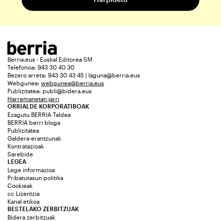
Berria.eus - Euskal Editorea SM
Telefonoa: 943 30 40 30
Bezero arreta: 943 30 43 45 | laguna@berria.eus
Webgunea:
webgunea@berria.eus
Publizitatea:
publi@bidera.eus
Harremanetan jarri
ORRIALDE KORPORATIBOAK
Ezagutu BERRIA Taldea
BERRIA berri bloga
Publizitatea
Galdera-erantzunak
Kontratazioak
Sarebide
LEGEA
Lege informazioa
Pribatutasun politika
Cookieak
cc Lizentzia
Kanal etikoa
BESTELAKO ZERBITZUAK
Bidera zerbitzuak