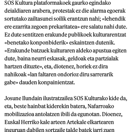
SOS Kultura plataformakoek gaurko egindako
deialdiaren arabera, protestak ez die alarma egoerak
sortutako zailtasunei soilik erantzun nahi; «lehendik
ere ezarrita zegoen prekaritatea» ere salatu nahi dute.
Ez dute sentitzen erakunde publikoek kulturarentzat
«benetako konponbiderik» eskaintzen dutenik.
«Erakunde batzuek kulturaren aldeko apustua egiten
dute, baina neurri eskasak, geldoak eta partzialak
hartzen dituzte», eta, diotenez, horiek ez dira
nahikoak «lan faltaren ondorioz diru sarrerarik
gabe» dauden konpainientzat.
Josune Ilundain ilustratzailea SOS Kulturako kide da,
eta, beste hainbat kiderekin batera, Nafarroako
mobilizazioa antolatzen ibili da egunotan. Dioenez,
Euskal Herriko kale arteen Artekale elkartearen
inguruan dabilen sortzaile talde batek jarri zuen