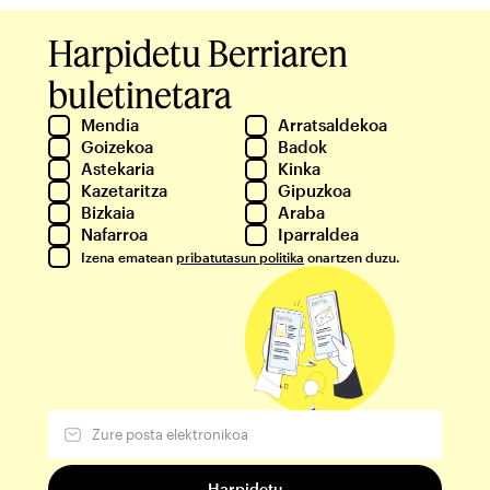
Harpidetu Berriaren
buletinetara
Mendia
Arratsaldekoa
Goizekoa
Badok
Astekaria
Kinka
Kazetaritza
Gipuzkoa
Bizkaia
Araba
Nafarroa
Iparraldea
Izena ematean
pribatutasun politika
onartzen duzu.