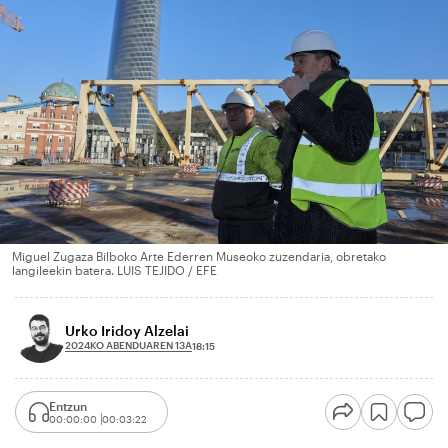
Miguel Zugaza Bilboko Arte Ederren Museoko zuzendaria, obretako
langileekin batera. LUIS TEJIDO / EFE
Urko Iridoy Alzelai
2024KO ABENDUAREN 13A
18:15
Entzun
00:00:00
00:03:22