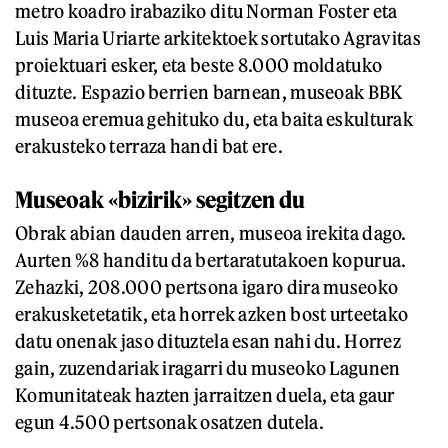
metro koadro irabaziko ditu Norman Foster eta
Luis Maria Uriarte arkitektoek sortutako Agravitas
proiektuari esker, eta beste 8.000 moldatuko
dituzte. Espazio berrien barnean, museoak BBK
museoa eremua gehituko du, eta baita eskulturak
erakusteko terraza handi bat ere.
Museoak «bizirik» segitzen du
Obrak abian dauden arren, museoa irekita dago.
Aurten %8 handitu da bertaratutakoen kopurua.
Zehazki, 208.000 pertsona igaro dira museoko
erakusketetatik, eta horrek azken bost urteetako
datu onenak jaso dituztela esan nahi du. Horrez
gain, zuzendariak iragarri du museoko Lagunen
Komunitateak hazten jarraitzen duela, eta gaur
egun 4.500 pertsonak osatzen dutela.