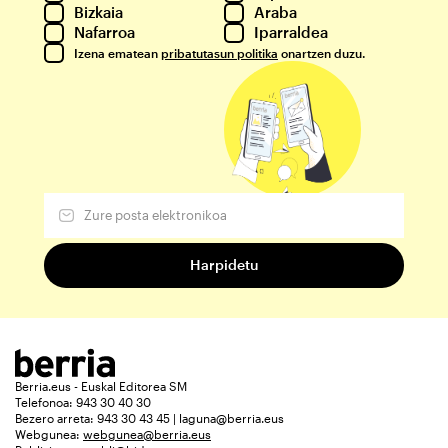
Bizkaia
Araba
Nafarroa
Iparraldea
Izena ematean
pribatutasun politika
onartzen duzu.
Berria.eus - Euskal Editorea SM
Telefonoa: 943 30 40 30
Bezero arreta: 943 30 43 45 | laguna@berria.eus
Webgunea:
webgunea@berria.eus