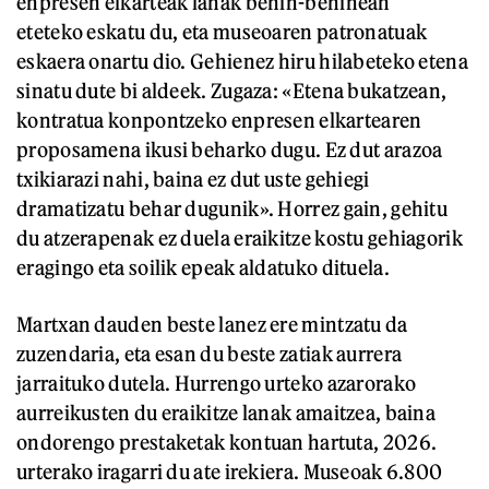
enpresen elkarteak lanak behin-behinean
eteteko eskatu du, eta museoaren patronatuak
eskaera onartu dio. Gehienez hiru hilabeteko etena
sinatu dute bi aldeek. Zugaza: «Etena bukatzean,
kontratua konpontzeko enpresen elkartearen
proposamena ikusi beharko dugu. Ez dut arazoa
txikiarazi nahi, baina ez dut uste gehiegi
dramatizatu behar dugunik». Horrez gain, gehitu
du atzerapenak ez duela eraikitze kostu gehiagorik
eragingo eta soilik epeak aldatuko dituela.
Martxan dauden beste lanez ere mintzatu da
zuzendaria, eta esan du beste zatiak aurrera
jarraituko dutela. Hurrengo urteko azarorako
aurreikusten du eraikitze lanak amaitzea, baina
ondorengo prestaketak kontuan hartuta, 2026.
urterako iragarri du ate irekiera. Museoak 6.800