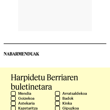
NABARMENDUAK
Harpidetu Berriaren
buletinetara
Mendia
Arratsaldekoa
Goizekoa
Badok
Astekaria
Kinka
Kazetaritza
Gipuzkoa