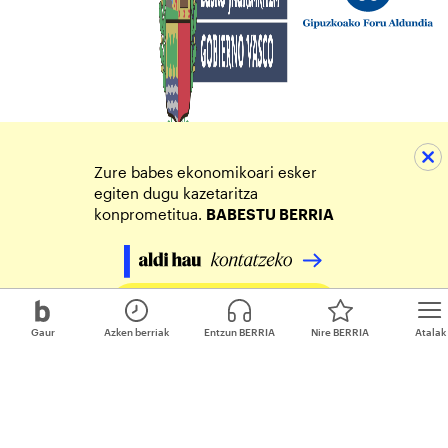
Zure babes ekonomikoari esker
egiten dugu kazetaritza
konprometitua.
BABESTU BERRIA
Egin zure ekarpena
Gaur
Azken berriak
Entzun BERRIA
Nire BERRIA
Atalak