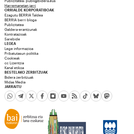
Publizitatea:
publi@bidera.eus
Harremanetan jarri
ORRIALDE KORPORATIBOAK
Ezagutu BERRIA Taldea
BERRIA berri bloga
Publizitatea
Galdera-erantzunak
Kontratazioak
Sarebide
LEGEA
Lege informazioa
Pribatutasun politika
Cookieak
cc Lizentzia
Kanal etikoa
BESTELAKO ZERBITZUAK
Bidera zerbitzuak
Midas Media
JARRAITU