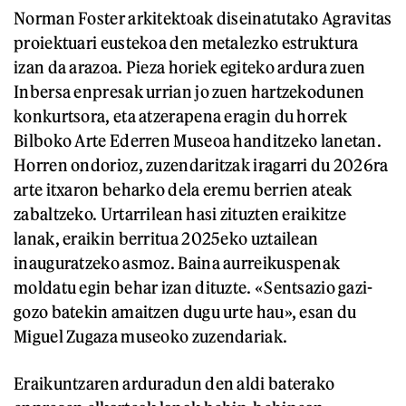
Norman Foster arkitektoak diseinatutako Agravitas
proiektuari eustekoa den metalezko estruktura
izan da arazoa. Pieza horiek egiteko ardura zuen
Inbersa enpresak urrian jo zuen hartzekodunen
konkurtsora, eta atzerapena eragin du horrek
Bilboko Arte Ederren Museoa handitzeko lanetan.
Horren ondorioz, zuzendaritzak iragarri du 2026ra
arte itxaron beharko dela eremu berrien ateak
zabaltzeko. Urtarrilean hasi zituzten eraikitze
lanak, eraikin berritua 2025eko uztailean
inauguratzeko asmoz. Baina aurreikuspenak
moldatu egin behar izan dituzte. «Sentsazio gazi-
gozo batekin amaitzen dugu urte hau», esan du
Miguel Zugaza museoko zuzendariak.
Eraikuntzaren arduradun den aldi baterako