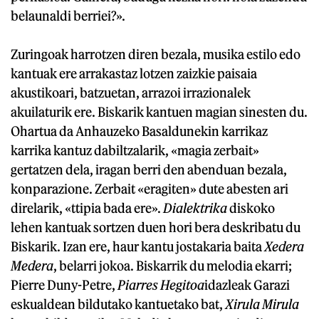
belaunaldi berriei?».
Zuringoak harrotzen diren bezala, musika estilo edo
kantuak ere arrakastaz lotzen zaizkie paisaia
akustikoari, batzuetan, arrazoi irrazionalek
akuilaturik ere. Biskarik kantuen magian sinesten du.
Ohartua da Anhauzeko Basaldunekin karrikaz
karrika kantuz dabiltzalarik, «magia zerbait»
gertatzen dela, iragan berri den abenduan bezala,
konparazione. Zerbait «eragiten» dute abesten ari
direlarik, «ttipia bada ere».
Dialektrika
diskoko
lehen kantuak sortzen duen hori bera deskribatu du
Biskarik. Izan ere, haur kantu jostakaria baita
Xedera
Medera
, belarri jokoa. Biskarrik du melodia ekarri;
Pierre Duny-Petre,
Piarres Hegitoa
idazleak Garazi
eskualdean bildutako kantuetako bat,
Xirula Mirula