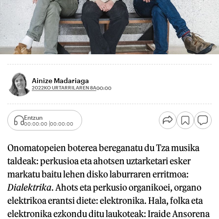
Ainize Madariaga
2022KO URTARRILAREN 8A
00:00
Entzun
00:00:00
00:00:00
Onomatopeien boterea bereganatu du Tza musika
taldeak: perkusioa eta ahotsen uztarketari esker
markatu baitu lehen disko laburraren erritmoa:
Dialektrika
. Ahots eta perkusio organikoei, organo
elektrikoa erantsi diete: elektronika. Hala, folka eta
elektronika ezkondu ditu laukoteak: Iraide Ansorena