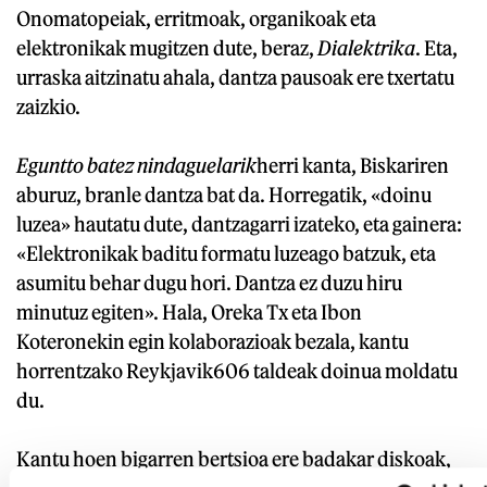
Onomatopeiak, erritmoak, organikoak eta
elektronikak mugitzen dute, beraz,
Dialektrika
. Eta,
urraska aitzinatu ahala, dantza pausoak ere txertatu
zaizkio.
Eguntto batez nindaguelarik
herri kanta, Biskariren
aburuz, branle dantza bat da. Horregatik, «doinu
luzea» hautatu dute, dantzagarri izateko, eta gainera:
«Elektronikak baditu formatu luzeago batzuk, eta
asumitu behar dugu hori. Dantza ez duzu hiru
minutuz egiten». Hala, Oreka Tx eta Ibon
Koteronekin egin kolaborazioak bezala, kantu
horrentzako Reykjavik606 taldeak doinua moldatu
du.
Kantu hoen bigarren bertsioa ere badakar diskoak,