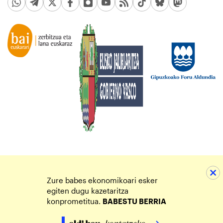
Zure babes ekonomikoari esker
egiten dugu kazetaritza
konprometitua.
BABESTU BERRIA