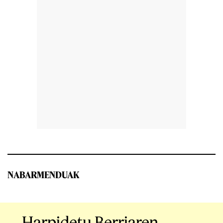
NABARMENDUAK
Harpidetu Berriaren