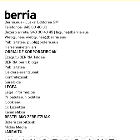
Berria.eus - Euskal Editorea SM
Telefonoa: 943 30 40 30
Bezero arreta: 943 30 43 45 | laguna@berria.eus
Webgunea:
webgunea@berria.eus
Publizitatea:
publi@bidera.eus
Harremanetan jarri
ORRIALDE KORPORATIBOAK
Ezagutu BERRIA Taldea
BERRIA berri bloga
Publizitatea
Galdera-erantzunak
Kontratazioak
Sarebide
LEGEA
Lege informazioa
Pribatutasun politika
Cookieak
cc Lizentzia
Kanal etikoa
BESTELAKO ZERBITZUAK
Bidera zerbitzuak
Midas Media
JARRAITU