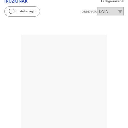
IRUZKINAK
Ez dago iruzkinik
Iruzkin bat egin
ORDENATU