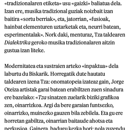
«tradizionalaren etiketa» usu «gaizki» baliatua dela.
Izan ere, musika tradizional guziak noizbait izan
baitira «sortu berriak», eta, jatorrian, «fusioak,
hainbat elementuren uztarketak eta, neurri batean,
esperimentalak». Nork daki, menturaz, Tza taldearen
Dialektrika
geroko musika tradizionalaren aitzin
gustua izan liteke.
Modernitatea eta sustraien arteko «inpaktua» dela
laburtu du Biskarik. Horregatik dute hautatu
taldearen izena Tza: onomatopeia izateaz gain, Jorge
Oteiza artistak garai batean erabiltzen zuen sinadura
ere bazelako: «
Tza
sinatzen zuelarik biziki grafikoa
zen, oinarrizkoa. Argi da bere garaian funtsezko,
oinarrizko, muinezko gauzen bila zebilela. Eta gu ere
horretan gabiltza, oinarrian baitaude ahotsa eta
perkusioa. Gainera, badugu kezka hori: nola zuzendu