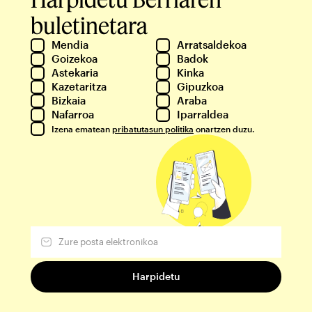
buletinetara
Mendia
Arratsaldekoa
Goizekoa
Badok
Astekaria
Kinka
Kazetaritza
Gipuzkoa
Bizkaia
Araba
Nafarroa
Iparraldea
Izena ematean
pribatutasun politika
onartzen duzu.