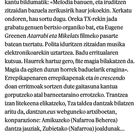
kantu bildumatik: «Melodia banuen, eta iruditzen
zitzaidan bazuela zerikusirik haur jokoekin. Xerkatu
ondoren, hau sortu dugu. Oreka TX-rekin jada
grabatu genuen bertsio organiko bat, eta Eugene
Greenen
Atarrabi eta Mikelats
filmeko pasarte
batean txertatu. Polita iduritzen zitzaidan musika
elektronikoarekin uztartzea. Badu erritualaren
kutsua. Haurrek hartuz gero, fite magia bilakatzen da.
Magia da egiten duzun horrek baduelarik eragina».
Errepikapenaren errepikapenak eta
in crescendo
doan erritmoak sortzen dute gaitasuna kantua
gorputzeko atal barneetaraino errotzeko. Trantzea
izan litekeena elikatzeko, Tza taldea dantzak bilatzen
aritu da,
dantzan.eus
webguneko artxiboetan,
konparazione: Amikuzeko (Nafarroa Beherea)
dantza jauziak, Zubietako (Nafarroa) joaldunak...