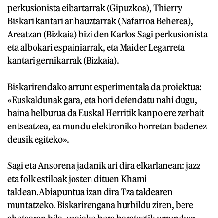
perkusionista eibartarrak (Gipuzkoa), Thierry
Biskari kantari anhauztarrak (Nafarroa Beherea),
Areatzan (Bizkaia) bizi den Karlos Sagi perkusionista
eta albokari espainiarrak, eta Maider Legarreta
kantari gernikarrak (Bizkaia).
Biskarirendako arrunt esperimentala da proiektua:
«Euskaldunak gara, eta hori defendatu nahi dugu,
baina helburua da Euskal Herritik kanpo ere zerbait
entseatzea, ea mundu elektroniko horretan badenez
deusik egiteko».
Sagi eta Ansorena jadanik ari dira elkarlanean: jazz
eta folk estiloak josten dituen Khami
taldean.Abiapuntua izan dira Tza taldearen
muntatzeko. Biskarirengana hurbildu ziren, bere
ahotsaren bila, usaiako bere baratzetik urrunduz: