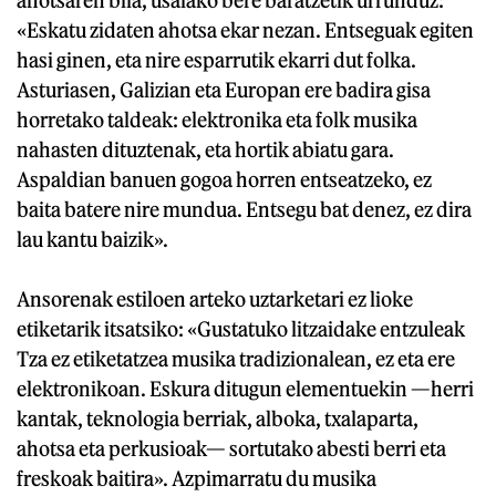
«Eskatu zidaten ahotsa ekar nezan. Entseguak egiten
hasi ginen, eta nire esparrutik ekarri dut folka.
Asturiasen, Galizian eta Europan ere badira gisa
horretako taldeak: elektronika eta folk musika
nahasten dituztenak, eta hortik abiatu gara.
Aspaldian banuen gogoa horren entseatzeko, ez
baita batere nire mundua. Entsegu bat denez, ez dira
lau kantu baizik».
Ansorenak estiloen arteko uztarketari ez lioke
etiketarik itsatsiko: «Gustatuko litzaidake entzuleak
Tza ez etiketatzea musika tradizionalean, ez eta ere
elektronikoan. Eskura ditugun elementuekin —herri
kantak, teknologia berriak, alboka, txalaparta,
ahotsa eta perkusioak— sortutako abesti berri eta
freskoak baitira». Azpimarratu du musika