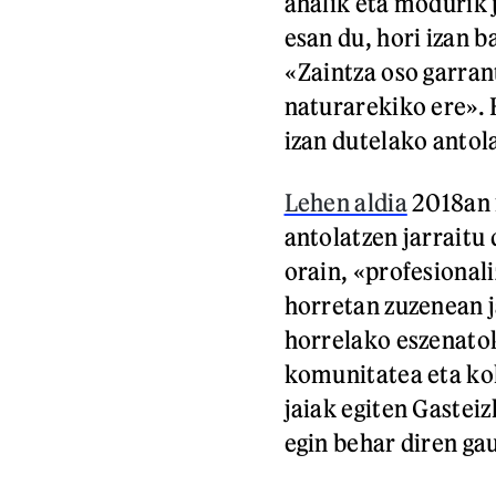
ahalik eta modurik 
esan du, hori izan b
«Zaintza oso garran
naturarekiko ere». 
izan dutelako antola
Lehen aldia
2018an i
antolatzen jarraitu 
orain, «profesional
horretan zuzenean j
horrelako eszenatok
komunitatea eta kol
jaiak egiten Gastei
egin behar diren ga