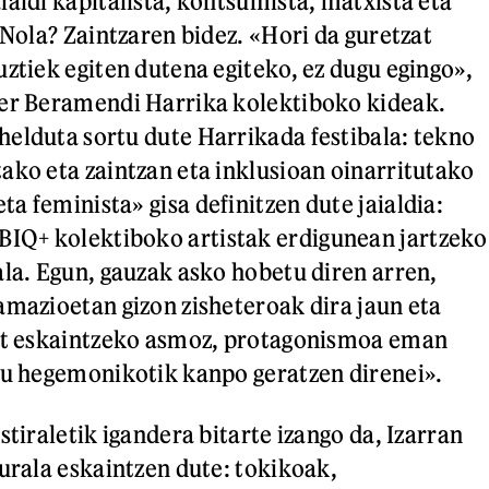
ialdi kapitalista, kontsumista, matxista eta
 Nola? Zaintzaren bidez. «Hori da guretzat
uztiek egiten dutena egiteko, ez dugu egingo»,
der Beramendi Harrika kolektiboko kideak.
elduta sortu dute Harrikada festibala: tekno
ako eta zaintzan eta inklusioan oinarritutako
ta feminista» gisa definitzen dute jaialdia:
Q+ kolektiboko artistak erdigunean jartzeko
ala. Egun, gauzak asko hobetu diren arren,
amazioetan gizon zisheteroak dira jaun eta
bat eskaintzeko asmoz, protagonismoa eman
du hegemonikotik kanpo geratzen direnei».
stiraletik igandera bitarte izango da, Izarran
lurala eskaintzen dute: tokikoak,