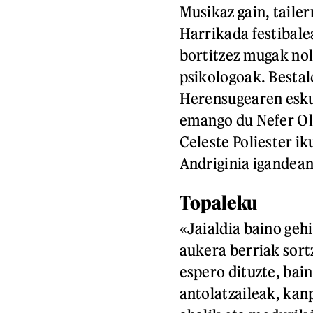
Musikaz gain, taile
Harrikada festibale
bortitzez mugak nol
psikologoak. Bestald
Herensugearen esku
emango du Nefer Ol
Celeste Poliester i
Andriginia igandean
Topaleku
«Jaialdia baino geh
aukera berriak sort
espero dituzte, bai
antolatzaileak, kan