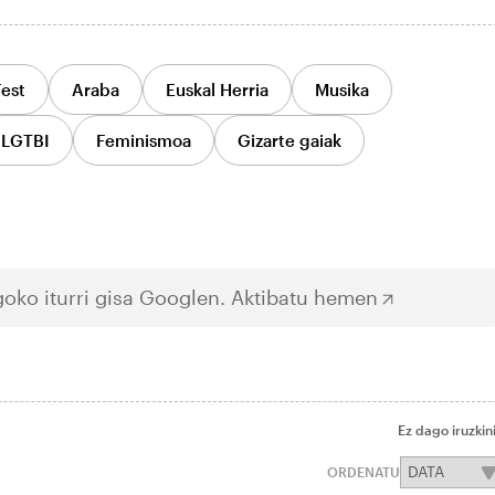
Fest
Araba
Euskal Herria
Musika
LGTBI
Feminismoa
Gizarte gaiak
oko iturri gisa Googlen.
Aktibatu hemen
Ez dago iruzkin
ORDENATU