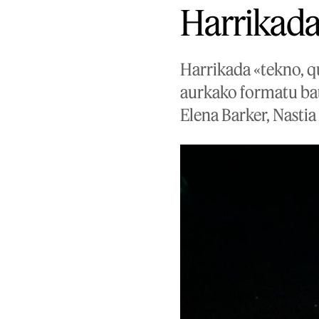
Harrikada 
Harrikada «tekno, qu
aurkako formatu bat 
Elena Barker, Nastia