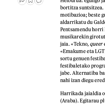
Helburua: egungo ja
bortitza suntsitzea.
motibazioa; beste g
aldarrikatu du Gal
Pentsamendu horri h
musikarekin girotut
jaia. «Tekno,
queer
e
«Emakume eta LGTBI
sortu genuen festib
festibaletako progr
jabe. Alternatiba 
nahi izan diegu ere
Harrikada jaialdia o
(Araba). Egitarau p