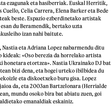
sta ezagunak eta hasiberriak. Euskal Herritik,
 Cuello, Celia Carrera, Elena Barker eta Bede
steak beste. Espazio ezberdinetako artistak
la esan du Beramendik, bertako uzta
kusleiho izan nahi baitute.
z, Nastia eta Adriana Lopez nabarmendu ditu
 kideak: «Oso berezia da horrelako artista
iki honetara etortzea». Nastia Ukrainako DJ bat
tean bizi dena, eta hogei urteko ibilbidea du
, ekoizle eta diskoetxeko buru gisa. Lopez
jaioa da, eta 2003an Bartzelonara (Herrialde
ean, mundu osoko bira bat abiatu zuen, goi
ialdietako emanaldiak eskainiz.