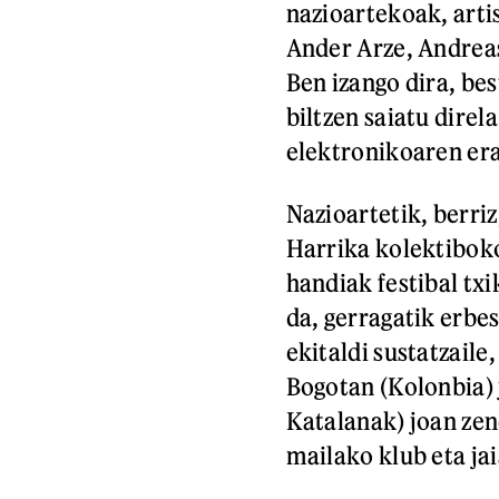
nazioartekoak, arti
Ander Arze, Andreas
Ben izango dira, be
biltzen saiatu dire
elektronikoaren era
Nazioartetik, berri
Harrika kolektiboko
handiak festibal tx
da, gerragatik erbes
ekitaldi sustatzaile
Bogotan (Kolonbia) 
Katalanak) joan zen
mailako klub eta ja