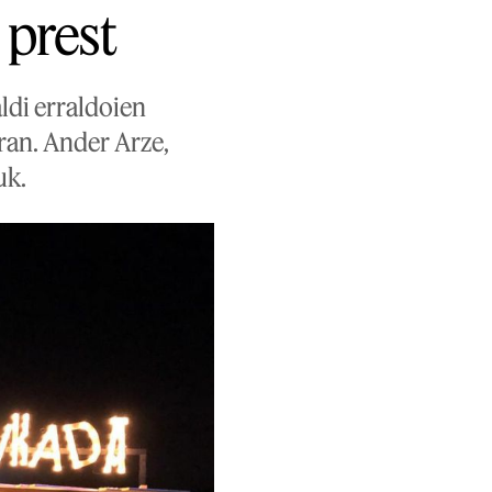
 prest
ldi erraldoien
rran. Ander Arze,
uk.