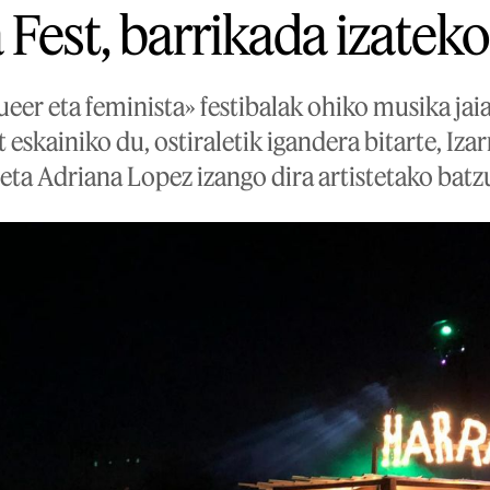
Fest, barrikada izateko
eer eta feminista» festibalak ohiko musika jaia
eskainiko du, ostiraletik igandera bitarte, Iza
 eta Adriana Lopez izango dira artistetako batz