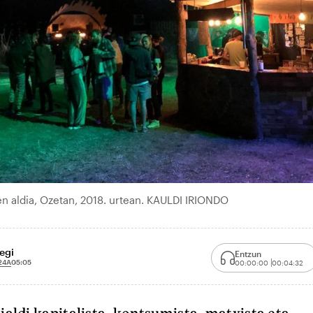
hen aldia, Ozetan, 2018. urtean. KAULDI IRIONDO
egi
Entzun
24A
05:05
00:00:00
00:04:32