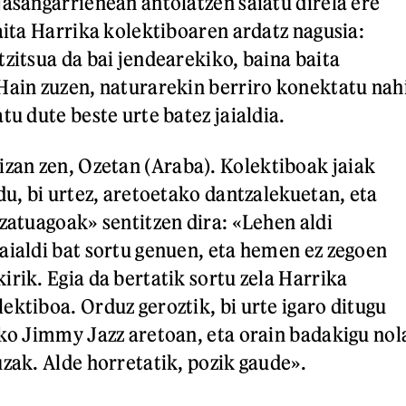
jasangarrienean antolatzen saiatu direla ere
aita Harrika kolektiboaren ardatz nagusia:
tzitsua da bai jendearekiko, baina baita
Hain zuzen, naturarekin berriro konektatu nah
tu dute beste urte batez jaialdia.
zan zen, Ozetan (Araba). Kolektiboak jaiak
du, bi urtez, aretoetako dantzalekuetan, eta
izatuagoak» sentitzen dira: «Lehen aldi
aialdi bat sortu genuen, eta hemen ez zegoen
irik. Egia da bertatik sortu zela Harrika
ektiboa. Orduz geroztik, bi urte igaro ditugu
zko Jimmy Jazz aretoan, eta orain badakigu nol
uzak. Alde horretatik, pozik gaude».