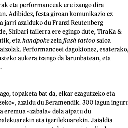
rrak eta performanceak ere izango dira
an. Adibidez, festa giroan komunikazio ez-
a jarri azalduko du Franzi Reutenberg
e, Shibari tailerra ere egingo dute, TiraKa &
tik, eta
handpoke
zein
flash tattoo
saioa
aizolak. Performanceei dagokionez, esaterako
kusteko aukera izango da larunbatean, eta
.
iago, topaketa bat da, elkar ezagutzeko eta
zeko», azaldu du Beramendik. 300 lagun ingur
na eremua «zabala» dela aipatu du
palekuarekin eta igerilekuarekin. Jaialdia