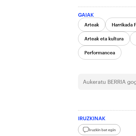
GAIAK
Arteak
Harrikada 
Arteak eta kultura
Performancea
Aukeratu
BERRIA
gog
IRUZKINAK
Iruzkin bat egin