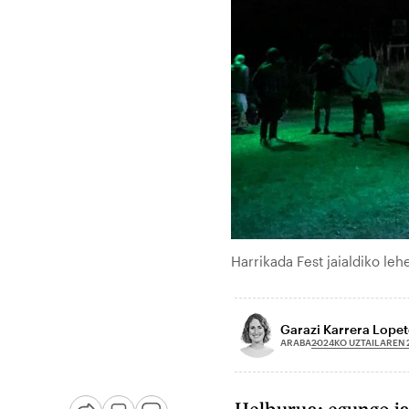
Harrikada Fest jaialdiko le
Garazi Karrera Lopet
2024KO UZTAILAREN 
ARABA