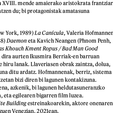
ta XVIII. mende amaierako aristokrata frantzia
atzen du; bi protagonistak amatasuna
ew York, 1989)
La Canícula
, Valeria Hofmanne
88)
Daemon
eta Kavich Neangen (Phnom Penh,
as Khouch Kment Ropus / Bad Man Good
 dira aurten Ikusmira Berriak-en barruan
 hiru lanak. Llaveriasen obrak zaintza, dolua,
na ditu ardatz. Hofmannenak, berriz, sistema
zetan bizi diren bi lagunen kontakizuna.
a, azkenik, bi lagunen heldutasuneranzko
, eta egilearen bigarren film luzea.
te Building
estreinakoarekin, aktore onenaren
o zuen Venezian, 2021ean.