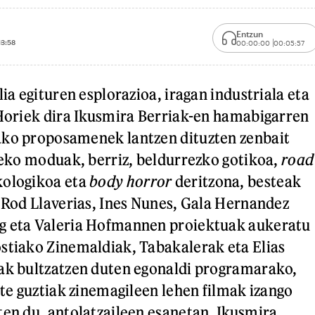
Entzun
13:58
00:00:00
00:05:57
lia egituren esplorazioa, iragan industriala eta
 Horiek dira Ikusmira Berriak-en hamabigarren
ako proposamenek lantzen dituzten zenbait
tzeko moduak, berriz, beldurrezko gotikoa,
road
kologikoa eta
body horror
deritzona, besteak
, Rod Llaverias, Ines Nunes, Gala Hernandez
g eta Valeria Hofmannen proiektuak aukeratu
stiako Zinemaldiak, Tabakalerak eta Elias
ak bultzatzen duten egonaldi programarako,
ste guztiak zinemagileen lehen filmak izango
ten du, antolatzaileen esanetan, Ikusmira