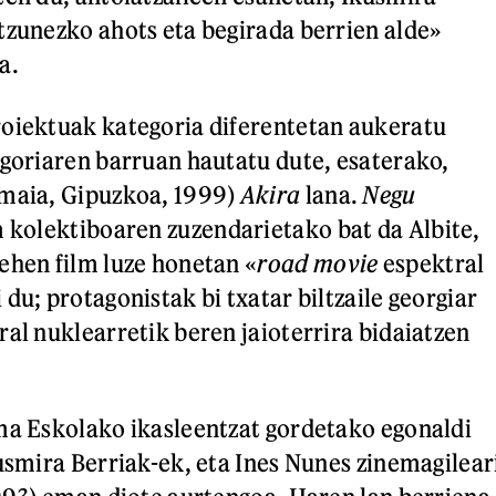
tzunezko ahots eta begirada berrien alde»
a.
roiektuak kategoria diferentetan aukeratu
egoriaren barruan hautatu dute, esaterako,
umaia, Gipuzkoa, 1999)
Akira
lana.
Negu
m kolektiboaren zuzendarietako bat da Albite,
ehen film luze honetan «
road movie
espektral
du; protagonistak bi txatar biltzaile georgiar
ral nuklearretik beren jaioterrira bidaiatzen
ma Eskolako ikasleentzat gordetako egonaldi
kusmira Berriak-ek, eta Ines Nunes zinemagilear