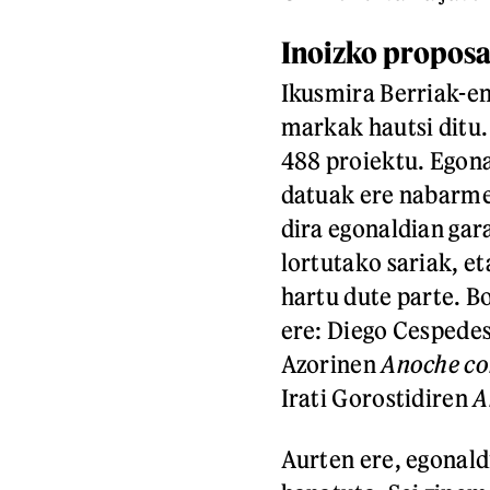
Inoizko propos
Ikusmira Berriak-en
markak hautsi ditu.
488 proiektu. Egona
datuak ere nabarmen
dira egonaldian gar
lortutako sariak, et
hartu dute parte. B
ere: Diego Cespede
Azorinen
Anoche co
Irati Gorostidiren
A
Aurten ere, egonaldi