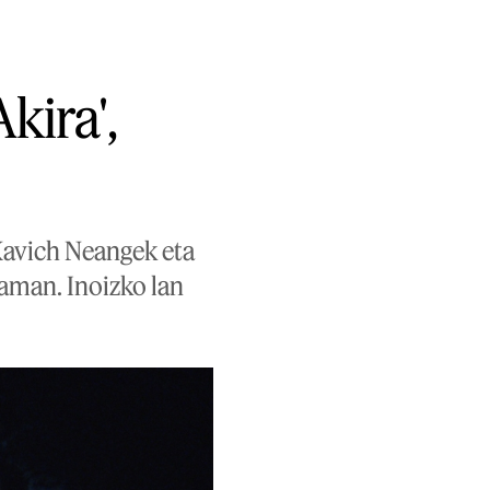
kira',
Kavich Neangek eta
aman. Inoizko lan