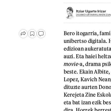
Itziar Ugarte Irizar
2026KO URTARRILAREN 23A
Bero itogarria, fami
unibertso digitala.
edizioan aukeratut
auzi. Eta haiei hel
movie
-a, drama psi
beste. Ekain Albite
Lopez, Kavich Nean
dituzte aurten Dono
Kerejeta Zine Eskol
eta bat izan ezik be
dira. Horrek berres