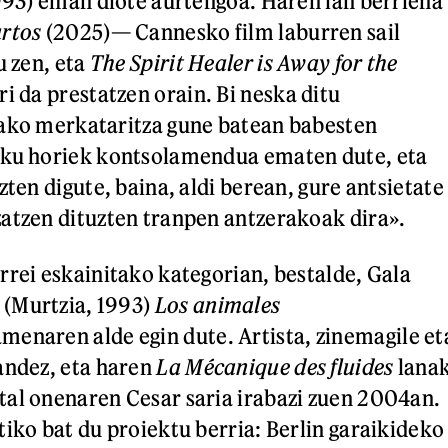
1993) eman diote aurtengoa. Haren lan berriena
artos
(2025)— Cannesko film laburren sail
u zen, eta
The Spirit Healer is Away for the
ari da prestatzen orain. Bi neska ditu
oako merkataritza gune batean babesten
eku horiek kontsolamendua ematen dute, eta
zten digute, baina, aldi berean, gure antsietate
atzen dituzten tranpen antzerakoak dira».
rrei eskainitako kategorian, bestalde, Gala
(Murtzia, 1993)
Los animales
menaren alde egin dute. Artista, zinemagile et
andez, eta haren
La Mécanique des fluides
lana
al onenaren Cesar saria irabazi zuen 2004an.
tiko bat du proiektu berria: Berlin garaikideko