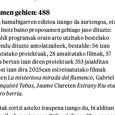
amen gehien: 488
 hamabigarren edizioa izango da aurtengoa, et
 Inoiz baino proposamen gehiago jaso dituzte:
ldi programak orain arte utzitako bestelako
du dituzte antolatzaileek, bestalde: 56 izan
atutako proiektuak, 28 amaitutako filmak, 57
a bertan izan diren proiektuek 353 jaialditan
ost izan dira 2025ean estreinatutako filmak
sen
La misteriosa mirada del flamenco
, Gabriel
nquisté Tebas,
Jaume Clareten
Estrany Riu
et
ro berria.
ak zortzi asteko iraupena izango du, bi alditan