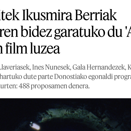
itek Ikusmira Berriak
en bidez garatuko du 'A
 film luzea
 Llaveriasek, Ines Nunesek, Gala Hernandezek, 
hartuko dute parte Donostiako egonaldi progr
 aurten: 488 proposamen denera.