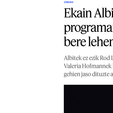
ZINEMA
Ekain Alb
programar
bere lehen
Albitek ez ezik Rod
Valeria Hofmannek 
gehien jaso dituzte