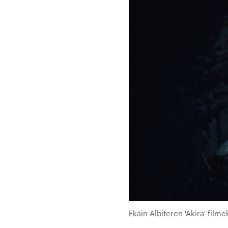
Ekain Albiteren 'Akira' film