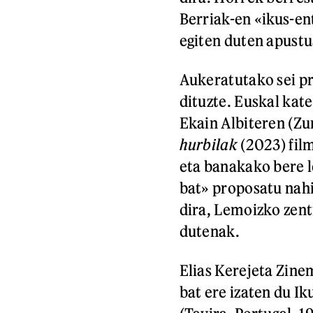
Berriak-en «ikus-en
egiten duten apustu
Aukeratutako sei p
dituzte. Euskal kat
Ekain Albiteren (Z
hurbilak
(2023) fil
eta banakako bere l
bat» proposatu nahi 
dira, Lemoizko zent
dutenak.
Elias Kerejeta Zine
bat ere izaten du I