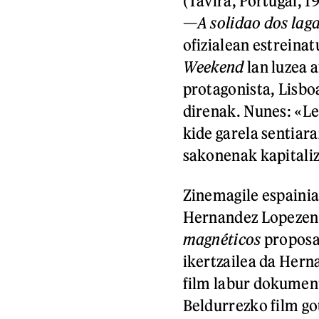
(Tavira, Portugal, 
—
A solidao dos lag
ofizialean estreinat
Weekend
lan luzea 
protagonista, Lisb
direnak. Nunes: «L
kide garela sentiara
sakonenak kapitaliz
Zinemagile espainia
Hernandez Lopezen 
magnéticos
proposa
ikertzailea da Hern
film labur dokument
Beldurrezko film go