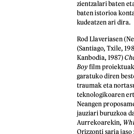
zientzalari baten e
baten istorioa kont
kudeatzen ari dira.
Rod Llaveriasen (N
(Santiago, Txile, 19
Kanbodia, 1987)
Ch
Boy
film proiektuak
garatuko diren beste
traumak eta nortasu
teknologikoaren ert
Neangen proposamen
jauziari buruzkoa da
Aurrekoarekin,
Whi
Orizzonti saria jas