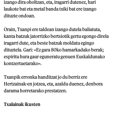
izango dira oholtzan, eta, iragarri dutenez, hari
laukote bat eta metal banda txiki bat ere izango
dituzte ondoan.
Orain, Txanpi ere taldean izango dutela baliatuta,
kanta batzuk jatorrizko bertsiotik gertu egongo direla
iragarri dute, eta beste batzuk moldatu egingo
dituztela. Gari: «Ez gara 80ko hamarkadako berak;
espiritu hura gaur eguneratu genuen Euskaldunako
kontzertuetarako».
Txanpik erronka handitzat jo du berriz ere
Hertzainak-en jotzea, eta, azaldu duenez, denbora
darama horretarako prestatzen.
Txalainak ikusten