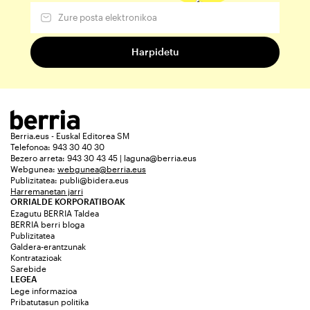
Berria.eus - Euskal Editorea SM
Telefonoa: 943 30 40 30
Bezero arreta: 943 30 43 45 | laguna@berria.eus
Webgunea:
webgunea@berria.eus
Publizitatea:
publi@bidera.eus
Harremanetan jarri
ORRIALDE KORPORATIBOAK
Ezagutu BERRIA Taldea
BERRIA berri bloga
Publizitatea
Galdera-erantzunak
Kontratazioak
Sarebide
LEGEA
Lege informazioa
Pribatutasun politika