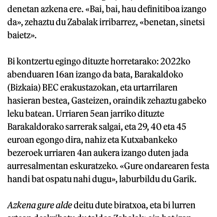
denetan azkena ere. «Bai, bai, hau definitiboa izango
da», zehaztu du Zabalak irribarrez, «benetan, sinetsi
baietz».
Bi kontzertu egingo dituzte horretarako: 2022ko
abenduaren 16an izango da bata, Barakaldoko
(Bizkaia) BEC erakustazokan, eta urtarrilaren
hasieran bestea, Gasteizen, oraindik zehaztu gabeko
leku batean. Urriaren 5ean jarriko dituzte
Barakaldorako sarrerak salgai, eta 29, 40 eta 45
euroan egongo dira, nahiz eta Kutxabankeko
bezeroek urriaren 4an aukera izango duten jada
aurresalmentan eskuratzeko. «Gure ondarearen festa
handi bat ospatu nahi dugu», laburbildu du Garik.
Azkena gure alde
deitu dute biratxoa, eta bi lurren