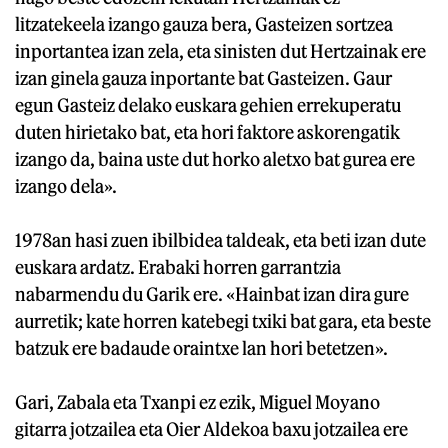
litzatekeela izango gauza bera, Gasteizen sortzea
inportantea izan zela, eta sinisten dut Hertzainak ere
izan ginela gauza inportante bat Gasteizen. Gaur
egun Gasteiz delako euskara gehien errekuperatu
duten hirietako bat, eta hori faktore askorengatik
izango da, baina uste dut horko aletxo bat gurea ere
izango dela».
1978an hasi zuen ibilbidea taldeak, eta beti izan dute
euskara ardatz. Erabaki horren garrantzia
nabarmendu du Garik ere. «Hainbat izan dira gure
aurretik; kate horren katebegi txiki bat gara, eta beste
batzuk ere badaude oraintxe lan hori betetzen».
Gari, Zabala eta Txanpi ez ezik, Miguel Moyano
gitarra jotzailea eta Oier Aldekoa baxu jotzailea ere