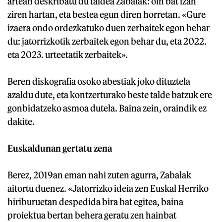
artean deskribatu du taldea Zabalak: oin bat izan
ziren hartan, eta bestea egun diren horretan. «Gure
izaera ondo ordezkatuko duen zerbaitek egon behar
du: jatorrizkotik zerbaitek egon behar du, eta 2022.
eta 2023. urteetatik zerbaitek».
Beren diskografia osoko abestiak joko dituztela
azaldu dute, eta kontzerturako beste talde batzuk ere
gonbidatzeko asmoa dutela. Baina zein, oraindik ez
dakite.
Euskaldunan gertatu zena
Berez, 2019an eman nahi zuten agurra, Zabalak
aitortu duenez. «Jatorrizko ideia zen Euskal Herriko
hiriburuetan despedida bira bat egitea, baina
proiektua bertan behera geratu zen hainbat