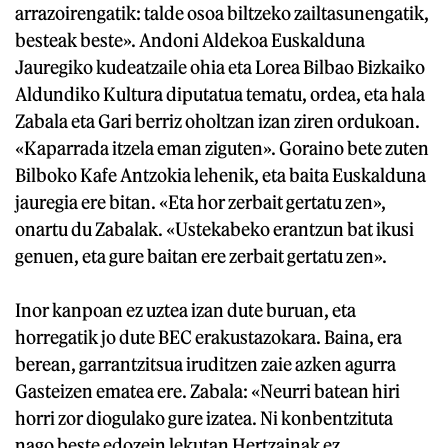
arrazoirengatik: talde osoa biltzeko zailtasunengatik,
besteak beste». Andoni Aldekoa Euskalduna
Jauregiko kudeatzaile ohia eta Lorea Bilbao Bizkaiko
Aldundiko Kultura diputatua tematu, ordea, eta hala
Zabala eta Gari berriz oholtzan izan ziren ordukoan.
«Kaparrada itzela eman ziguten». Goraino bete zuten
Bilboko Kafe Antzokia lehenik, eta baita Euskalduna
jauregia ere bitan. «Eta hor zerbait gertatu zen»,
onartu du Zabalak. «Ustekabeko erantzun bat ikusi
genuen, eta gure baitan ere zerbait gertatu zen».
Inor kanpoan ez uztea izan dute buruan, eta
horregatik jo dute BEC erakustazokara. Baina, era
berean, garrantzitsua iruditzen zaie azken agurra
Gasteizen ematea ere. Zabala: «Neurri batean hiri
horri zor diogulako gure izatea. Ni konbentzituta
nago beste edozein lekutan Hertzainak ez