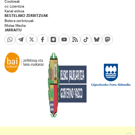
Cookieak
cc Lizentzia
Kanal etikoa
BESTELAKO ZERBITZUAK
Bidera zerbitzuak
Midas Media
JARRAITU