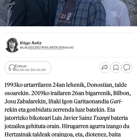
Iñigo Astiz
2022KO IRAILAREN 30A
BILBO
00:00
Entzun
00:00:00
00:00:00
1993ko urtarrilaren 24an lehenik, Donostian, talde
osoarekin. 2019ko irailaren 26an bigarrenik, Bilbon,
Josu Zabalarekin, Iñaki Igon Garitaonandia
Gari
-
rekin eta gonbidatu zerrenda luze batekin. Eta
jatorrizko bikoteari Luis Javier Sainz
Txanpi
bateria
jotzailea gehituta orain. Hirugarren agurra izango du
Hertzainak taldeak oraingoa, eta, diotenez, baita