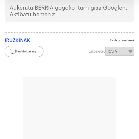
Aukeratu
BERRIA
gogoko iturri gisa Googlen.
Aktibatu hemen
IRUZKINAK
Ez dago iruzkinik
Iruzkin bat egin
ORDENATU