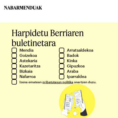
NABARMENDUAK
Harpidetu Berriaren
buletinetara
Mendia
Arratsaldekoa
Goizekoa
Badok
Astekaria
Kinka
Kazetaritza
Gipuzkoa
Bizkaia
Araba
Nafarroa
Iparraldea
Izena ematean
pribatutasun politika
onartzen duzu.