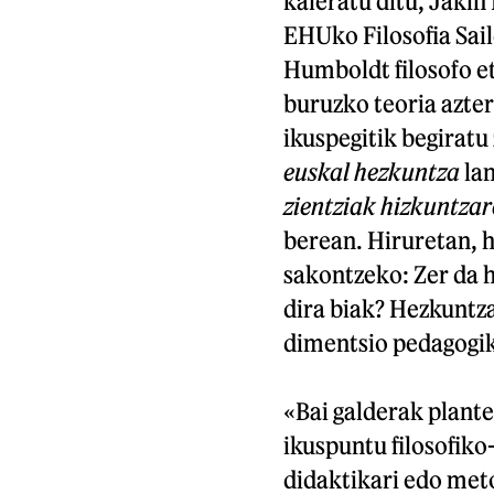
kaleratu ditu, Jakin
EHUko Filosofia Sai
Humboldt filosofo et
buruzko teoria azter
ikuspegitik begiratu
euskal hezkuntza
lan
zientziak hizkuntza
berean. Hiruretan, h
sakontzeko: Zer da h
dira biak? Hezkuntza
dimentsio pedagogiko
«Bai galderak plant
ikuspuntu filosofiko
didaktikari edo meto