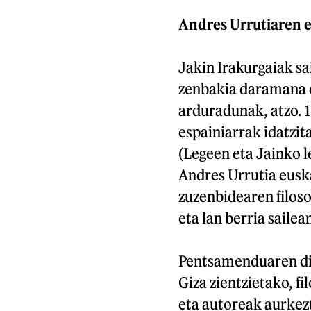
Andres Urrutiaren 
Jakin Irakurgaiak sa
zenbakia daramana e
arduradunak, atzo. 1
espainiarrak idatzi
(Legeen eta Jainko l
Andres Urrutia eusk
zuzenbidearen filoso
eta lan berria saile
Pentsamenduaren dib
Giza zientzietako, f
eta autoreak aurkezt