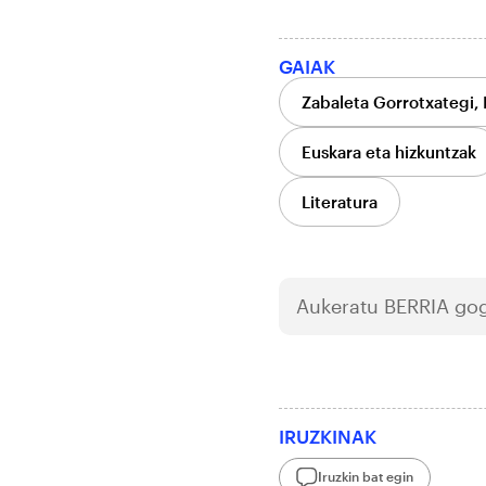
GAIAK
Zabaleta Gorrotxategi, 
Euskara eta hizkuntzak
Literatura
Aukeratu
BERRIA
gog
IRUZKINAK
Iruzkin bat egin