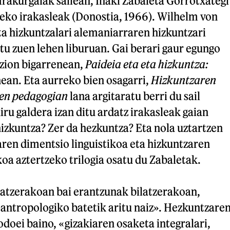
 Irakurgaiak sailean, Iñaki Zabaleta Gorrotxategi
leko irakasleak (Donostia, 1966). Wilhelm von
a hizkuntzalari alemaniarraren hizkuntzari
tu zuen lehen liburuan. Gai berari gaur egungo
 zion bigarrenean,
Paideia eta eta hizkuntza:
ean. Eta aurreko bien osagarri,
Hizkuntzaren
ren pedagogian
lana argitaratu berri du sail
iru galdera izan ditu ardatz irakasleak gaian
izkuntza? Zer da hezkuntza? Eta nola uztartzen
ren dimentsio linguistikoa eta hizkuntzaren
a aztertzeko trilogia osatu du Zabaletak.
eatzerakoan bai erantzunak bilatzerakoan,
-antropologiko batetik aritu naiz». Hezkuntzare
doei baino, «gizakiaren osaketa integralari,