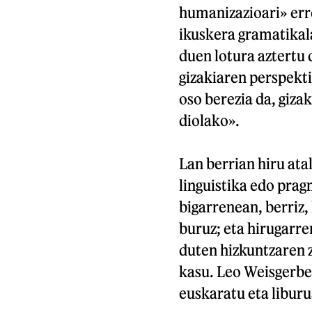
humanizazioari» erre
ikuskera gramatikala
duen lotura aztertu 
gizakiaren perspekti
oso berezia da, gizak
diolako».
Lan berrian hiru ata
linguistika edo prag
bigarrenean, berriz,
buruz; eta hirugarre
duten hizkuntzaren z
kasu. Leo Weisgerbe
euskaratu eta liburu