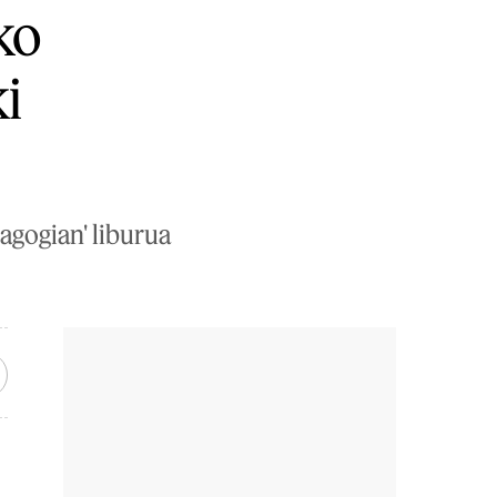
ko
i
agogian' liburua