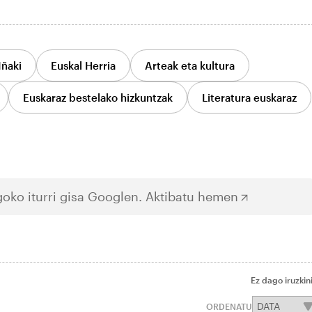
Iñaki
Euskal Herria
Arteak eta kultura
Euskaraz bestelako hizkuntzak
Literatura euskaraz
oko iturri gisa Googlen.
Aktibatu hemen
Ez dago iruzkin
ORDENATU