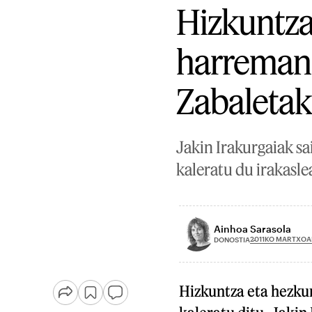
Hizkuntza
harremanaz
Zabaleta
Jakin Irakurgaiak sa
kaleratu du irakasle
Ainhoa Sarasola
2011KO MARTXOA
DONOSTIA
Hizkuntza eta hezkun