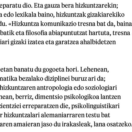
paratu dio. Eta gauza bera hizkuntzarekin;
 edo lexikala baino, hizkuntzak gizakiarekiko
du. «Hizkuntza komunikazio tresna bat da, baina
batik eta filosofia abiapuntutzat hartuta, tresna
iari gizaki izatea eta garatzea ahalbidetzen
letan banatu du gogoeta hori. Lehenean,
matika bezalako diziplinei buruz ari da;
 hizkuntzaren antropologia edo soziologiari
nean, berriz, dimentsio psikologikoa lantzen
ientziei erreparatzen die, psikolinguistikari
r hizkuntzalari alemaniarraren testu bat
aren amaieran jaso du irakasleak, lana osatzeko