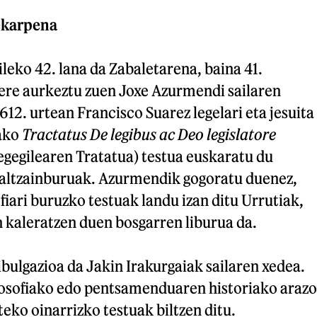
ekarpena
ileko 42. lana da Zabaletarena, baina 41.
re aurkeztu zuen Joxe Azurmendi sailaren
612. urtean Francisco Suarez legelari eta jesuita
tako
Tractatus De legibus ac Deo legislatore
egegilearen Tratatua) testua euskaratu du
altzainburuak. Azurmendik gogoratu duenez,
fiari buruzko testuak landu izan ditu Urrutiak,
an kaleratzen duen bosgarren liburua da.
ulgazioa da Jakin Irakurgaiak sailaren xedea.
ilosofiako edo pentsamenduaren historiako arazo
eko oinarrizko testuak biltzen ditu.