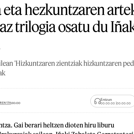
 eta hezkuntzaren arte
 trilogia osatu du Iñak
k
ilean 'Hizkuntzaren zientziak hizkuntzaren ped
ak
Entzun
REN 17A
00:00
00:00:00
00:00:00
tza. Gai berari heltzen dioten hiru liburu