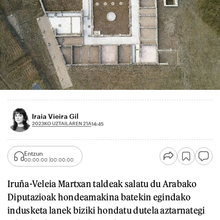
Iraia Vieira Gil
2023KO UZTAILAREN 21A
14:45
Entzun
00:00:00
00:00:00
Iruña-Veleia Martxan taldeak salatu du Arabako
Diputazioak hondeamakina batekin egindako
indusketa lanek biziki hondatu dutela aztarnategi