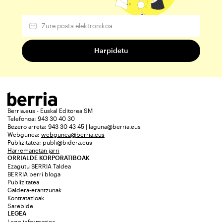
Berria.eus - Euskal Editorea SM
Telefonoa: 943 30 40 30
Bezero arreta: 943 30 43 45 | laguna@berria.eus
Webgunea:
webgunea@berria.eus
Publizitatea:
publi@bidera.eus
Harremanetan jarri
ORRIALDE KORPORATIBOAK
Ezagutu BERRIA Taldea
BERRIA berri bloga
Publizitatea
Galdera-erantzunak
Kontratazioak
Sarebide
LEGEA
Lege informazioa