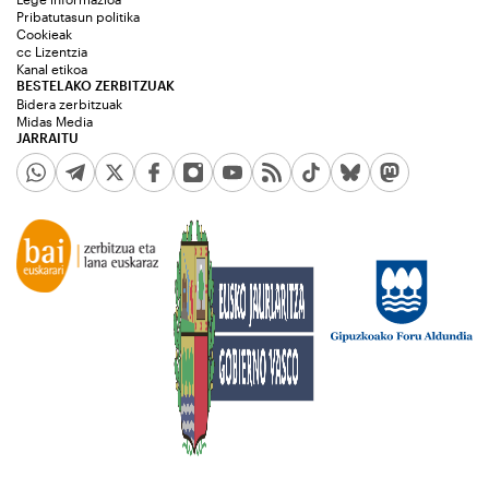
Pribatutasun politika
Cookieak
cc Lizentzia
Kanal etikoa
BESTELAKO ZERBITZUAK
Bidera zerbitzuak
Midas Media
JARRAITU