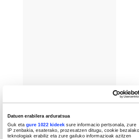
Datuen erabilera arduratsua
Guk eta
gure 1022 kideek
sure informacio pertsonala, zure
IP zenbakia, esaterako, prozesatzen ditugu, cookie bezalak
teknologiak erabiliz eta zure gailuko informazioak azitzen