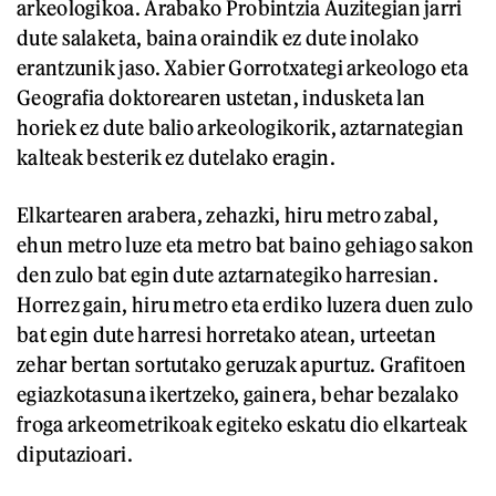
arkeologikoa. Arabako Probintzia Auzitegian jarri
dute salaketa, baina oraindik ez dute inolako
erantzunik jaso. Xabier Gorrotxategi arkeologo eta
Geografia doktorearen ustetan, indusketa lan
horiek ez dute balio arkeologikorik, aztarnategian
kalteak besterik ez dutelako eragin.
Elkartearen arabera, zehazki, hiru metro zabal,
ehun metro luze eta metro bat baino gehiago sakon
den zulo bat egin dute aztarnategiko harresian.
Horrez gain, hiru metro eta erdiko luzera duen zulo
bat egin dute harresi horretako atean, urteetan
zehar bertan sortutako geruzak apurtuz. Grafitoen
egiazkotasuna ikertzeko, gainera, behar bezalako
froga arkeometrikoak egiteko eskatu dio elkarteak
diputazioari.