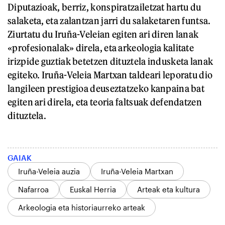
Diputazioak, berriz, konspiratzailetzat hartu du
salaketa, eta zalantzan jarri du salaketaren funtsa.
Ziurtatu du Iruña-Veleian egiten ari diren lanak
«profesionalak» direla, eta arkeologia kalitate
irizpide guztiak betetzen dituztela indusketa lanak
egiteko. Iruña-Veleia Martxan taldeari leporatu dio
langileen prestigioa deuseztatzeko kanpaina bat
egiten ari direla, eta teoria faltsuak defendatzen
dituztela.
GAIAK
Iruña-Veleia auzia
Iruña-Veleia Martxan
Nafarroa
Euskal Herria
Arteak eta kultura
Arkeologia eta historiaurreko arteak