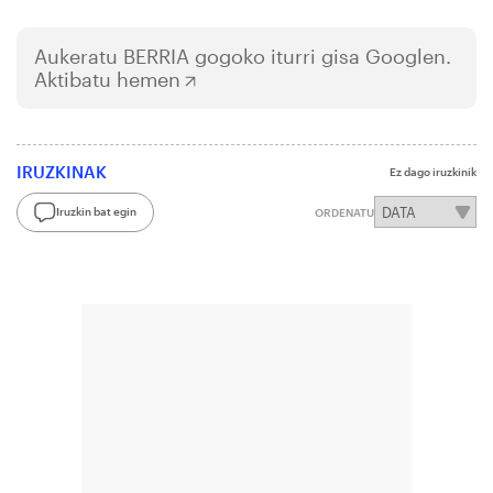
Aukeratu
BERRIA
gogoko iturri gisa Googlen.
Aktibatu hemen
IRUZKINAK
Ez dago iruzkinik
Iruzkin bat egin
ORDENATU