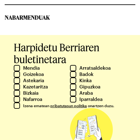
NABARMENDUAK
Harpidetu Berriaren
buletinetara
Mendia
Arratsaldekoa
Goizekoa
Badok
Astekaria
Kinka
Kazetaritza
Gipuzkoa
Bizkaia
Araba
Nafarroa
Iparraldea
Izena ematean
pribatutasun politika
onartzen duzu.