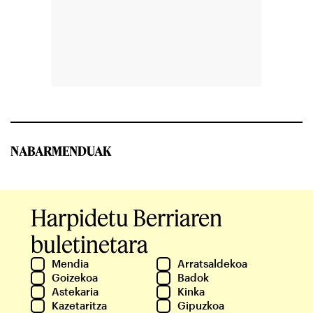
NABARMENDUAK
Harpidetu Berriaren
buletinetara
Mendia
Arratsaldekoa
Goizekoa
Badok
Astekaria
Kinka
Kazetaritza
Gipuzkoa