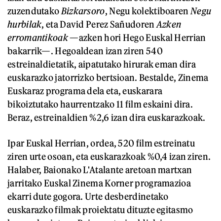
zuzendutako
Bizkarsoro
, Negu kolektiboaren
Negu
hurbilak
, eta David Perez Sañudoren
Azken
erromantikoak
—azken hori Hego Euskal Herrian
bakarrik—. Hegoaldean izan ziren 540
estreinaldietatik, aipatutako hirurak eman dira
euskarazko jatorrizko bertsioan. Bestalde, Zinema
Euskaraz programa dela eta, euskarara
bikoiztutako haurrentzako 11 film eskaini dira.
Beraz, estreinaldien %2,6 izan dira euskarazkoak.
Ipar Euskal Herrian, ordea, 520 film estreinatu
ziren urte osoan, eta euskarazkoak %0,4 izan ziren.
Halaber, Baionako L'Atalante aretoan martxan
jarritako Euskal Zinema Korner programazioa
ekarri dute gogora. Urte desberdinetako
euskarazko filmak proiektatu dituzte egitasmo