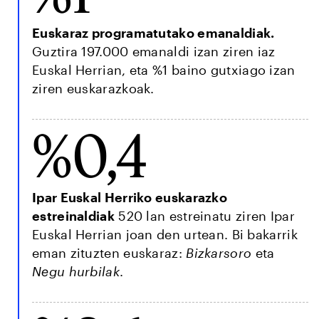
Euskaraz programatutako emanaldiak.
Guztira 197.000 emanaldi izan ziren iaz
Euskal Herrian, eta %1 baino gutxiago izan
ziren euskarazkoak.
%0,4
Ipar Euskal Herriko euskarazko
estreinaldiak
520 lan estreinatu ziren Ipar
Euskal Herrian joan den urtean. Bi bakarrik
eman zituzten euskaraz:
Bizkarsoro
eta
Negu hurbilak
.