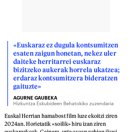
«Euskaraz ez dugula kontsumitzen
esaten zaigun honetan, nekez uler
daiteke herritarrei euskaraz
bizitzeko aukerak horrela ukatzea;
erdaraz kontsumitzera bideratzen
gaituzte»
AGURNE GAUBEKA
Hizkuntza Eskubideen Behatokiko zuzendaria
Euskal Herrian hamabost film luze ekoitzi ziren
2024an. Horietatik «soilik» hiru izan ziren
euskarazkoak. Gainera, urte osoan gehien ikusi