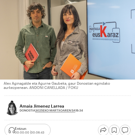
Alex Aginagalde eta Agurne Gaubeka, gaur Donostian egindako
aurkezpenean. ANDONI CANELLADA / FOKU
Amaia Jimenez Larrea
2025EKO MARTXOAREN 5A
DONOSTIA
15:34
Entzun
00:00:00
00:06:43