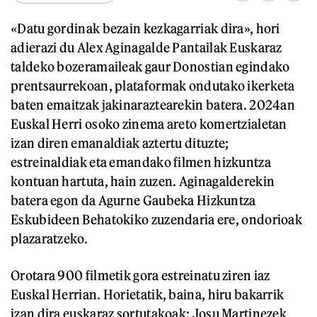
«Datu gordinak bezain kezkagarriak dira», hori
adierazi du Alex Aginagalde Pantailak Euskaraz
taldeko bozeramaileak gaur Donostian egindako
prentsaurrekoan, plataformak ondutako ikerketa
baten emaitzak jakinaraztearekin batera. 2024an
Euskal Herri osoko zinema areto komertzialetan
izan diren emanaldiak aztertu dituzte;
estreinaldiak eta emandako filmen hizkuntza
kontuan hartuta, hain zuzen. Aginagalderekin
batera egon da Agurne Gaubeka Hizkuntza
Eskubideen Behatokiko zuzendaria ere, ondorioak
plazaratzeko.
Orotara 900 filmetik gora estreinatu ziren iaz
Euskal Herrian. Horietatik, baina, hiru bakarrik
izan dira euskaraz sortutakoak: Josu Martinezek