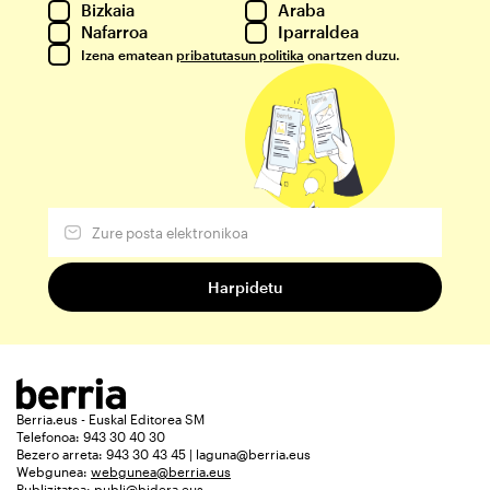
Bizkaia
Araba
Nafarroa
Iparraldea
Izena ematean
pribatutasun politika
onartzen duzu.
Berria.eus - Euskal Editorea SM
Telefonoa: 943 30 40 30
Bezero arreta: 943 30 43 45 | laguna@berria.eus
Webgunea:
webgunea@berria.eus
Publizitatea:
publi@bidera.eus