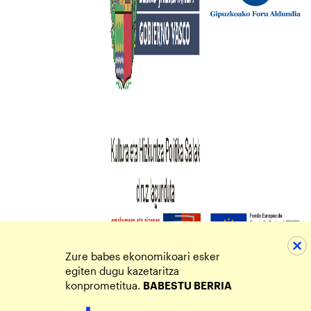
Zure babes ekonomikoari esker
egiten dugu kazetaritza
konprometitua.
BABESTU BERRIA