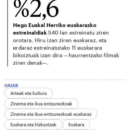
%2,6
Hego Euskal Herriko euskarazko
estreinaldiak
540 lan estreinatu ziren
orotara. Hiru izan ziren euskaraz, eta
erdaraz estreinatutako 11 euskarara
bikoiztuak izan dira —haurrentzako filmak
ziren denak—.
GAIAK
Arteak eta kultura
Zinema eta ikus-entzunezkoak
Zinema eta ikus-entzunezkoak euskaraz
Euskara eta hizkuntzak
Euskara