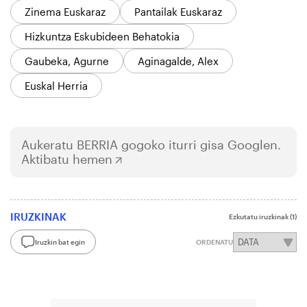
Zinema Euskaraz
Pantailak Euskaraz
Hizkuntza Eskubideen Behatokia
Gaubeka, Agurne
Aginagalde, Alex
Euskal Herria
Aukeratu
BERRIA
gogoko iturri gisa Googlen.
Aktibatu hemen
IRUZKINAK
Ezkutatu iruzkinak
(1)
Iruzkin bat egin
ORDENATU