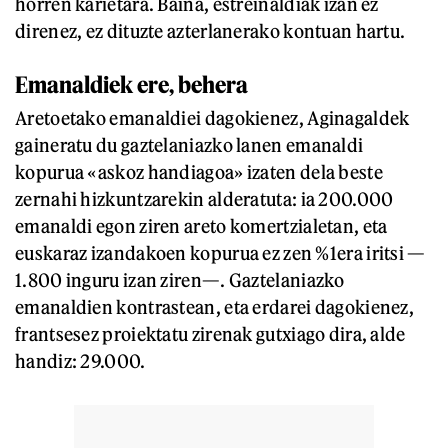
horren karietara. Baina, estreinaldiak izan ez
direnez, ez dituzte azterlanerako kontuan hartu.
Emanaldiek ere, behera
Aretoetako emanaldiei dagokienez, Aginagaldek
gaineratu du gaztelaniazko lanen emanaldi
kopurua «askoz handiagoa» izaten dela beste
zernahi hizkuntzarekin alderatuta: ia 200.000
emanaldi egon ziren areto komertzialetan, eta
euskaraz izandakoen kopurua ez zen %1era iritsi —
1.800 inguru izan ziren—. Gaztelaniazko
emanaldien kontrastean, eta erdarei dagokienez,
frantsesez proiektatu zirenak gutxiago dira, alde
handiz: 29.000.