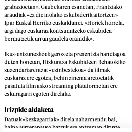
grabazioetan». Gaubekaren esanetan, Frantziako
araudiak «ez die inolako eskubiderik aitortzen»
Ipar Euskal Herriko euskaldunei. «Horiek horrela,
argi dago euskaraz kontsumitzeko eskubidea
bermatzetik urrun gaudela oraindik».
Ikus-entzunezkoek geroz eta presentzia handiagoa
duten honetan, Hizkuntza Eskubideen Behatokiko
zuzendariarentzat «ezinbestekoa» da filmak
euskaraz ere egotea, behin zinema aretoetatik
pasatuta film asko streaming plataformetan ere
eskuragarri egoten direlako.
Irizpide aldaketa
Datuak «kezkagarriak» direla nabarmendu bai,
baina aurrerapauso batzuk ere antzeman dituzte