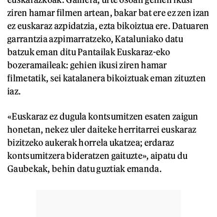
ziren hamar filmen artean, bakar bat ere ez zen izan
ez euskaraz azpidatzia, ezta bikoiztua ere. Datuaren
garrantzia azpimarratzeko, Kataluniako datu
batzuk eman ditu Pantailak Euskaraz-eko
bozeramaileak: gehien ikusi ziren hamar
filmetatik, sei katalanera bikoiztuak eman zituzten
iaz.
«Euskaraz ez dugula kontsumitzen esaten zaigun
honetan, nekez uler daiteke herritarrei euskaraz
bizitzeko aukerak horrela ukatzea; erdaraz
kontsumitzera bideratzen gaituzte», aipatu du
Gaubekak, behin datu guztiak emanda.