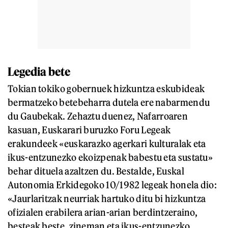
Legedia bete
Tokian tokiko gobernuek hizkuntza eskubideak
bermatzeko betebeharra dutela ere nabarmendu
du Gaubekak. Zehaztu duenez, Nafarroaren
kasuan, Euskarari buruzko Foru Legeak
erakundeek «euskarazko agerkari kulturalak eta
ikus-entzunezko ekoizpenak babestu eta sustatu»
behar dituela azaltzen du. Bestalde, Euskal
Autonomia Erkidegoko 10/1982 legeak honela dio:
«Jaurlaritzak neurriak hartuko ditu bi hizkuntza
ofizialen erabilera arian-arian berdintzeraino,
besteak beste, zineman eta ikus-entzunezko