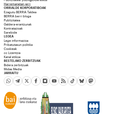
Harremanetan jarri
ORRIALDE KORPORATIBOAK
Ezagutu BERRIA Taldea
BERRIA berri bloga
Publizitatea
Galdera-erantzunak
Kontratazioak
Sarebide
LEGEA
Lege informazioa
Pribatutasun politika
Cookieak
cc Lizentzia
Kanal etikoa
BESTELAKO ZERBITZUAK
Bidera zerbitzuak
Midas Media
JARRAITU