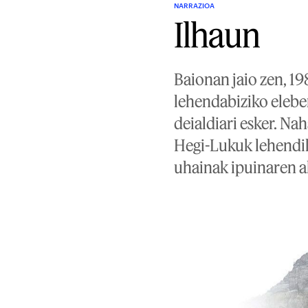
NARRAZIOA
Ilhaun
Baionan jaio zen, 19
lehendabiziko elebe
deialdiari esker. N
Hegi-Lukuk lehendik
uhainak ipuinaren al