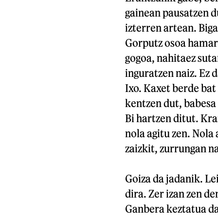
gainean pausatzen du
izterren artean. Big
Gorputz osoa hamar a
gogoa, nahitaez suta
inguratzen naiz. Ez d
Ixo. Kaxet berde bat
kentzen dut, babesa
Bi hartzen ditut. Kra
nola agitu zen. Nola
zaizkit, zurrungan na
Goiza da jadanik. Le
dira. Zer izan zen d
Ganbera keztatua da.