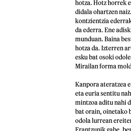
hotza. Hotz horrek e
didala ohartzen naiz
kontzientzia ederrak
da ederra. Ene adisk
munduan. Baina best
hotza da. Izterren a
esku bat osoki odole
Mirailan forma mold
Kanpora ateratzea er
eta euria sentitu nah
mintzoa aditu nahi d
bat orain, oinetako 
odola lurrean ereite
Erantzunik gabe, be