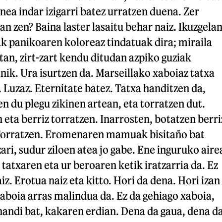
rnea indar izigarri batez urratzen duena. Zer
zan zen? Baina laster lasaitu behar naiz. Ikuzgela
k panikoaren koloreaz tindatuak dira; miraila
an, zirt-zart kendu ditudan azpiko guziak
nik. Ura isurtzen da. Marseillako xaboiaz tatxa
. Luzaz. Eternitate batez. Tatxa handitzen da,
en du plegu zikinen artean, eta torratzen dut.
 eta berriz torratzen. Inarrosten, botatzen berri
Torratzen. Eromenaren mamuak bisitaño bat
ari, sudur ziloen atea jo gabe. Ene inguruko aire
tatxaren eta ur beroaren ketik iratzarria da. Ez
aiz. Erotua naiz eta kitto. Hori da dena. Hori izan
aboia arras malindua da. Ez da gehiago xaboia,
handi bat, kakaren erdian. Dena da gaua, dena d