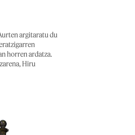
Aurten argitaratu du
eratzigarren
an horren ardatza.
zarena, Hiru