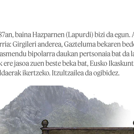
87an, baina Hazparnen (Lapurdi) bizi da egun. 
rria: Girgileri anderea, Gazteluma bekaren bed
ahasmendu bipolarra daukan pertsonaia bat da l
 ere jasoa zuen beste beka bat, Eusko Ikaskunt
daerak ikertzeko. Itzultzailea da ogibidez.