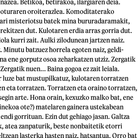
nazea. Betikoa, betirakoa, ilargiaren deia.
oturaren oroiterazlea. Komoditaterako
hari misteriotsu batek mina bururadaramakit,
rekitzen dut. Kulotaren erdia arras gorria dut.
ola kurri zait. Aulki zilodunean jartzen naiz.
. Minutu batzuez horrela egoten naiz, geldi-
una ene gorputz osoa zeharkatzen utziz. Zergatik
Zergatik nuen... Baina gogoa ez zait leiala.
luze bat mustupilkatuz, kulotaren torratzen
en eta torratzen. Torratzen eta oraino torratzen,
segin arte. Hona orain, kexuzko malko bat, ene
inekoa ote?) matelaren gainera ustekabean
mendi gorrituan. Ezin dut gehiago jasan. Galtza
k, atea zanpaturik, beste nonbaitetik etorri
ltzean lasterka hasten naiz, hatsantua. Orro bat