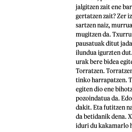
jalgitzen zait ene ba
gertatzen zait? Zer i
sartzen naiz, murrua
mugitzen da. Txurrut
pausatuak ditut jada
ilundua igurzten dut
urak bere bidea egit
Torratzen. Torratzen
tinko harrapatzen. 
egiten dio ene bihotz
pozoindatua da. Edo 
dakit. Eta futitzen n
da betidanik dena. X
iduri du kakamarlo 