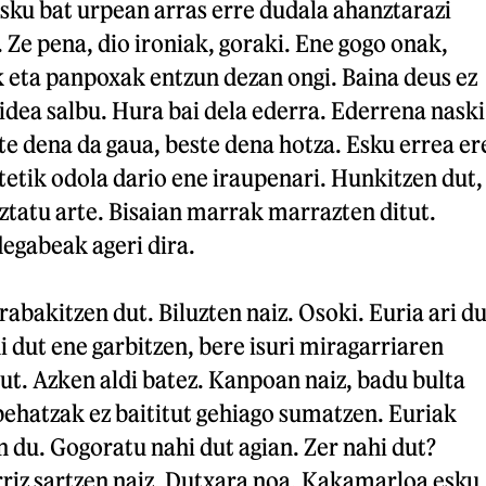
sku bat urpean arras erre dudala ahanztarazi
. Ze pena, dio ironiak, goraki. Ene gogo onak,
 eta panpoxak entzun dezan ongi. Baina deus ez
idea salbu. Hura bai dela ederra. Ederrena naski
e dena da gaua, beste dena hotza. Esku errea er
rtetik odola dario ene iraupenari. Hunkitzen dut,
ztatu arte. Bisaian marrak marrazten ditut.
egabeak ageri dira.
abakitzen dut. Biluzten naiz. Osoki. Euria ari du
i dut ene garbitzen, bere isuri miragarriaren
ut. Azken aldi batez. Kanpoan naiz, badu bulta
behatzak ez baititut gehiago sumatzen. Euriak
n du. Gogoratu nahi dut agian. Zer nahi dut?
rriz sartzen naiz. Dutxara noa. Kakamarloa esku