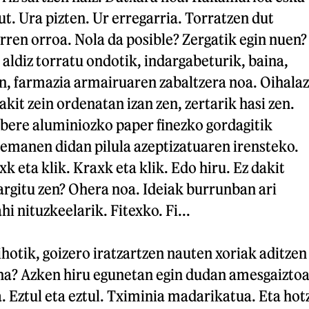
t. Ura pizten. Ur erregarria. Torratzen dut
arren orroa. Nola da posible? Zergatik egin nuen?
ldiz torratu ondotik, indargabeturik, baina,
n, farmazia armairuaren zabaltzera noa. Oihalaz
akit zein ordenatan izan zen, zertarik hasi zen.
 bere aluminiozko paper finezko gordagitik
 emanen didan pilula azeptizatuaren irensteko.
xk eta klik. Kraxk eta klik. Edo hiru. Ez dakit
 argitu zen? Ohera noa. Ideiak burrunban ari
hi nituzkeelarik. Fitexko. Fi...
ihotik, goizero iratzartzen nauten xoriak aditzen
ena? Azken hiru egunetan egin dudan amesgaiztoa
 Eztul eta eztul. Tximinia madarikatua. Eta hot