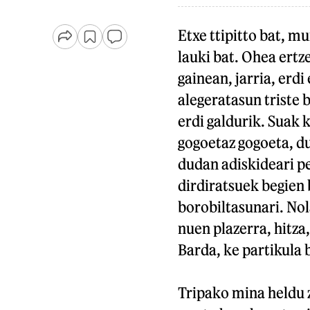
Etxe ttipitto bat, m
lauki bat. Ohea ertz
gainean, jarria, erdi
alegeratasun triste
erdi galdurik. Suak 
gogoetaz gogoeta, du
dudan adiskideari pen
dirdiratsuek begien
borobiltasunari. Nol
nuen plazerra, hitza,
Barda, ke partikula b
Tripako mina heldu z