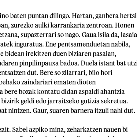
uino baten puntan dilingo. Hartan, ganbera hertsi
ean, zurezko aulki karrankaria zentroan. Honen
 etzana, supazterrari so nago. Gaua isila da, lasaia
 batek inguratua. Ene pentsamenduetan nabila,
ke bidean irekitzen duen biziaren pasaian,
daren pinpilinpauxa badoa. Duela istant bat utz
tsatzen dut. Bere so zilarrari, bilo hori
 behako zaindariari ematen dioten
a bere bozak kontatu didan aspaldi ahantzia
 bizirik geldi edo jarraitzeko gutizia sekretua.
at nintzen. Gaur, suaren barnera itzuli nahi dut.
ait. Sabel azpiko mina, zeharkatzen nauen bi