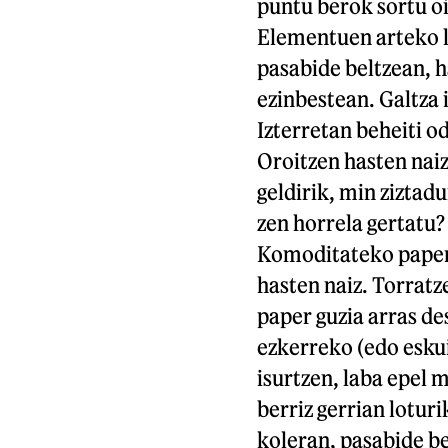
puntu berok sortu oi
Elementuen arteko l
pasabide beltzean, 
ezinbestean. Galtza i
Izterretan beheiti od
Oroitzen hasten naiz
geldirik, min ziztad
zen horrela gertatu? 
Komoditateko paper 
hasten naiz. Torratz
paper guzia arras de
ezkerreko (edo esku
isurtzen, laba epel 
berriz gerrian loturi
koleran, pasabide be