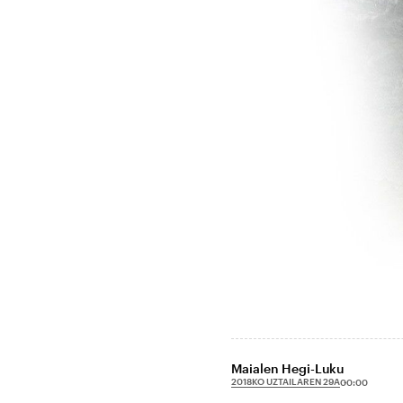
Maialen Hegi-Luku
2018KO UZTAILAREN 29A
00:00