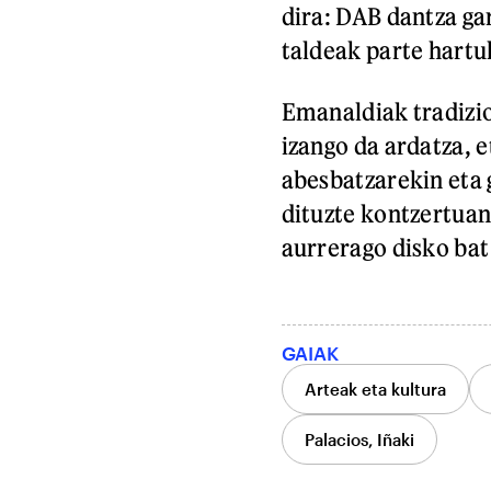
dira: DAB dantza ga
taldeak parte hartu
Emanaldiak tradizio
izango da ardatza, e
abesbatzarekin eta 
dituzte kontzertuan
aurrerago disko bat
GAIAK
Arteak eta kultura
Palacios, Iñaki