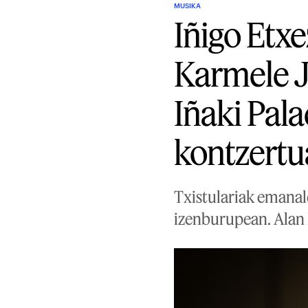
MUSIKA
Iñigo Etxe
Karmele Ja
Iñaki Pala
kontzert
Txistulariak emanald
izenburupean. Alan 