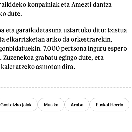
raikideko konpainiak eta Amezti dantza
ko dute.
a eta garaikidetasuna uztartuko ditu: txistua
ta elkarrizketan ariko da orkestrarekin,
gonbidatuekin. 7.000 pertsona inguru espero
. Zuzenekoa grabatu egingo dute, eta
 kaleratzeko asmotan dira.
Gasteizko jaiak
Musika
Araba
Euskal Herria