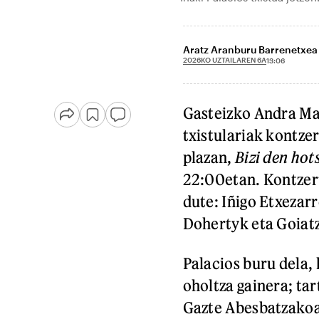
Aratz Aranburu Barrenetxea
2026KO UZTAILAREN 6A
13:06
Gasteizko Andra Mar
txistulariak kontze
plazan,
Bizi den hot
22:00etan. Kontzer
dute: Iñigo Etxezar
Dohertyk eta Goiat
Palacios buru dela,
oholtza gainera; ta
Gazte Abesbatzakoak