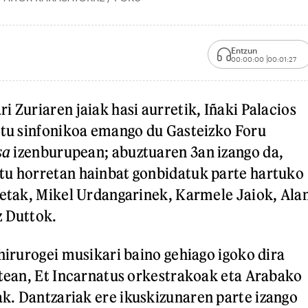
Entzun
00:00:00
00:01:27
i Zuriaren jaiak hasi aurretik, Iñaki Palacios
rtu sinfonikoa emango du Gasteizko Foru
sa
izenburupean; abuztuaren 3an izango da,
tu horretan hainbat gonbidatuk parte hartuko
retak, Mikel Urdangarinek, Karmele Jaiok, Ala
z Duttok.
 hirurogei musikari baino gehiago igoko dira
rtean, Et Incarnatus orkestrakoak eta Arabako
. Dantzariak ere ikuskizunaren parte izango