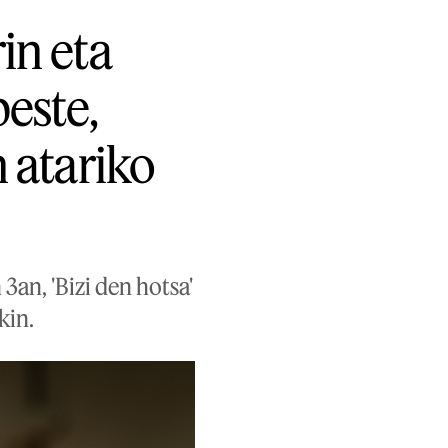
in eta
beste,
n atariko
an, 'Bizi den hotsa'
kin.