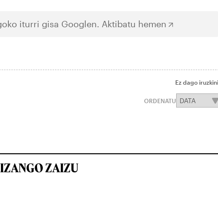
oko iturri gisa Googlen.
Aktibatu hemen
Ez dago iruzkin
ORDENATU
IZANGO ZAIZU