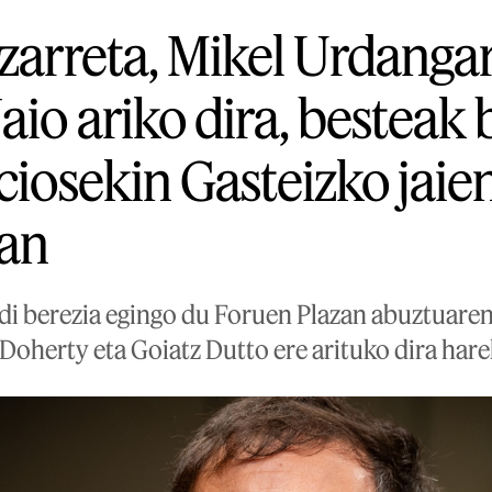
zarreta, Mikel Urdangar
io ariko dira, besteak 
ciosekin Gasteizko jaie
uan
i berezia egingo du Foruen Plazan abuztuaren 3
Doherty eta Goiatz Dutto ere arituko dira hare