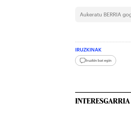
Aukeratu
BERRIA
gog
IRUZKINAK
Iruzkin bat egin
INTERESGARRIA 