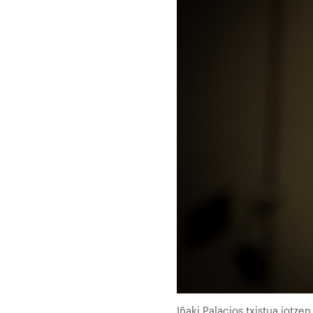
Iñaki Palacios txistua jot