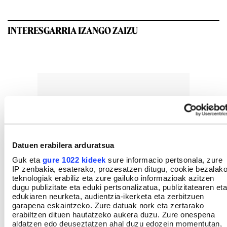
INTERESGARRIA IZANGO ZAIZU
Datuen erabilera arduratsua
Guk eta
gure 1022 kideek
sure informacio pertsonala, zure
IP zenbakia, esaterako, prozesatzen ditugu, cookie bezalak
teknologiak erabiliz eta zure gailuko informazioak azitzen
dugu publizitate eta eduki pertsonalizatua, publizitatearen eta
edukiaren neurketa, audientzia-ikerketa eta zerbitzuen
garapena eskaintzeko. Zure datuak nork eta zertarako
erabiltzen dituen hautatzeko aukera duzu. Zure onespena
aldatzen edo deuseztatzen ahal duzu edozein momentutan,