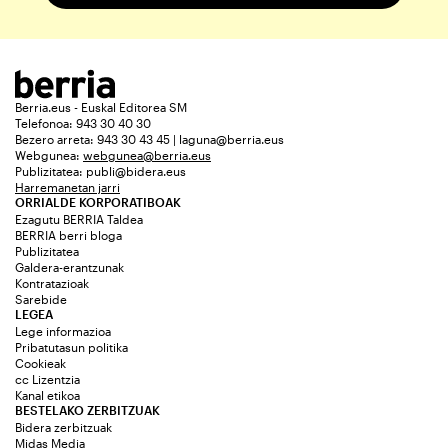
Berria.eus - Euskal Editorea SM
Telefonoa: 943 30 40 30
Bezero arreta: 943 30 43 45 | laguna@berria.eus
Webgunea:
webgunea@berria.eus
Publizitatea:
publi@bidera.eus
Harremanetan jarri
ORRIALDE KORPORATIBOAK
Ezagutu BERRIA Taldea
BERRIA berri bloga
Publizitatea
Galdera-erantzunak
Kontratazioak
Sarebide
LEGEA
Lege informazioa
Pribatutasun politika
Cookieak
cc Lizentzia
Kanal etikoa
BESTELAKO ZERBITZUAK
Bidera zerbitzuak
Midas Media