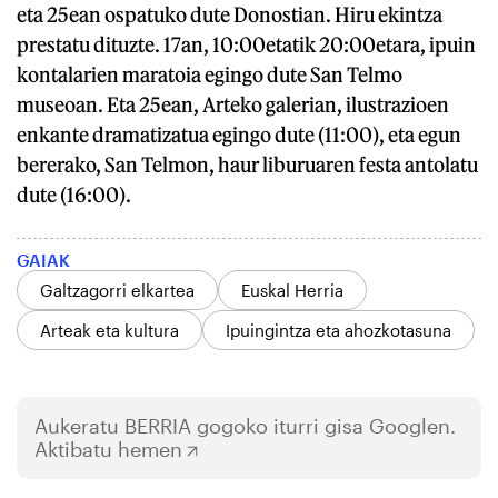
eta 25ean ospatuko dute Donostian. Hiru ekintza
prestatu dituzte. 17an, 10:00etatik 20:00etara, ipuin
kontalarien maratoia egingo dute San Telmo
museoan. Eta 25ean, Arteko galerian, ilustrazioen
enkante dramatizatua egingo dute (11:00), eta egun
bererako, San Telmon, haur liburuaren festa antolatu
dute (16:00).
GAIAK
Galtzagorri elkartea
Euskal Herria
Arteak eta kultura
Ipuingintza eta ahozkotasuna
Aukeratu
BERRIA
gogoko iturri gisa Googlen.
Aktibatu hemen