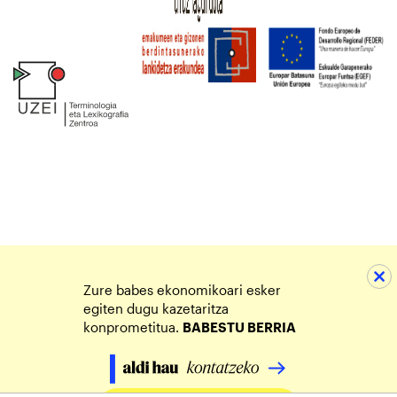
Zure babes ekonomikoari esker
egiten dugu kazetaritza
konprometitua.
BABESTU BERRIA