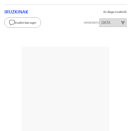
IRUZKINAK
Ez dago iruzkinik
Iruzkin bat egin
ORDENATU