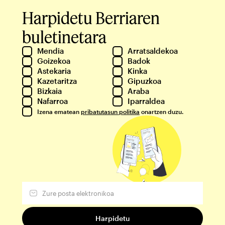
Harpidetu Berriaren
buletinetara
Mendia
Arratsaldekoa
Goizekoa
Badok
Astekaria
Kinka
Kazetaritza
Gipuzkoa
Bizkaia
Araba
Nafarroa
Iparraldea
Izena ematean
pribatutasun politika
onartzen duzu.