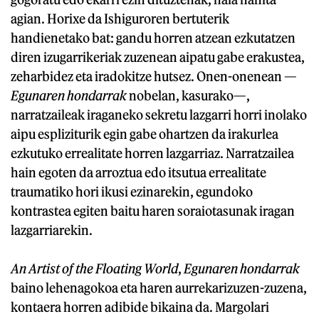
agian. Horixe da Ishiguroren bertuterik
handienetako bat: gandu horren atzean ezkutatzen
diren izugarrikeriak zuzenean aipatu gabe erakustea,
zeharbidez eta iradokitze hutsez. Onen-onenean —
Egunaren hondarrak
nobelan, kasurako—,
narratzaileak iraganeko sekretu lazgarri horri inolako
aipu espliziturik egin gabe ohartzen da irakurlea
ezkutuko errealitate horren lazgarriaz. Narratzailea
hain egoten da arroztua edo itsutua errealitate
traumatiko hori ikusi ezinarekin, egundoko
kontrastea egiten baitu haren soraiotasunak iragan
lazgarriarekin.
An Artist of the Floating World
,
Egunaren hondarrak
baino lehenagokoa eta haren aurrekarizuzen-zuzena,
kontaera horren adibide bikaina da. Margolari