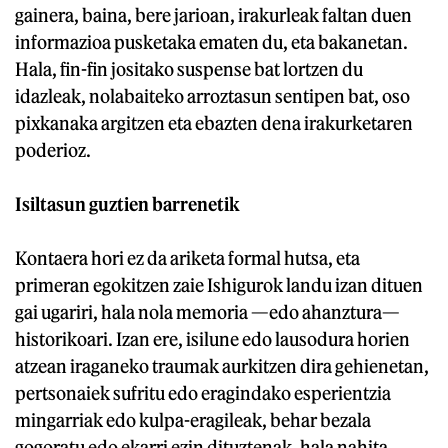
gainera, baina, bere jarioan, irakurleak faltan duen
informazioa pusketaka ematen du, eta bakanetan.
Hala, fin-fin jositako suspense bat lortzen du
idazleak, nolabaiteko arroztasun sentipen bat, oso
pixkanaka argitzen eta ebazten dena irakurketaren
poderioz.
Isiltasun guztien barrenetik
Kontaera hori ez da ariketa formal hutsa, eta
primeran egokitzen zaie Ishigurok landu izan dituen
gai ugariri, hala nola memoria —edo ahanztura—
historikoari. Izan ere, isilune edo lausodura horien
atzean iraganeko traumak aurkitzen dira gehienetan,
pertsonaiek sufritu edo eragindako esperientzia
mingarriak edo kulpa-eragileak, behar bezala
gogoratu edo ekarri ezin dituztenak, hala nahita