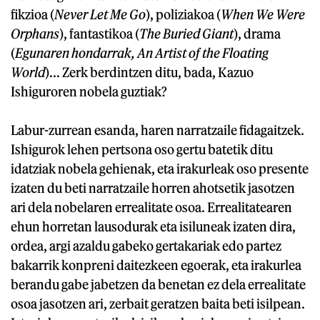
fikzioa (
Never Let Me Go
), poliziakoa (
When We Were
Orphans
), fantastikoa (
The Buried Giant
), drama
(
Egunaren hondarrak, An Artist of the Floating
World
)... Zerk berdintzen ditu, bada, Kazuo
Ishiguroren nobela guztiak?
Labur-zurrean esanda, haren narratzaile fidagaitzek.
Ishigurok lehen pertsona oso gertu batetik ditu
idatziak nobela gehienak, eta irakurleak oso presente
izaten du beti narratzaile horren ahotsetik jasotzen
ari dela nobelaren errealitate osoa. Errealitatearen
ehun horretan lausodurak eta isiluneak izaten dira,
ordea, argi azaldu gabeko gertakariak edo partez
bakarrik konpreni daitezkeen egoerak, eta irakurlea
berandu gabe jabetzen da benetan ez dela errealitate
osoa jasotzen ari, zerbait geratzen baita beti isilpean.