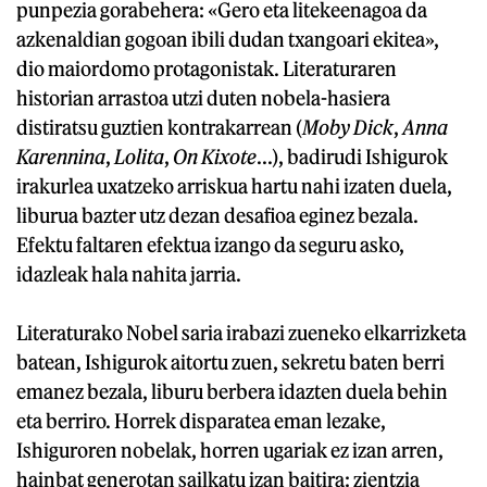
punpezia gorabehera: «Gero eta litekeenagoa da
azkenaldian gogoan ibili dudan txangoari ekitea»,
dio maiordomo protagonistak. Literaturaren
historian arrastoa utzi duten nobela-hasiera
distiratsu guztien kontrakarrean (
Moby Dick
,
Anna
Karennina
,
Lolita
,
On Kixote
...), badirudi Ishigurok
irakurlea uxatzeko arriskua hartu nahi izaten duela,
liburua bazter utz dezan desafioa eginez bezala.
Efektu faltaren efektua izango da seguru asko,
idazleak hala nahita jarria.
Literaturako Nobel saria irabazi zueneko elkarrizketa
batean, Ishigurok aitortu zuen, sekretu baten berri
emanez bezala, liburu berbera idazten duela behin
eta berriro. Horrek disparatea eman lezake,
Ishiguroren nobelak, horren ugariak ez izan arren,
hainbat generotan sailkatu izan baitira: zientzia