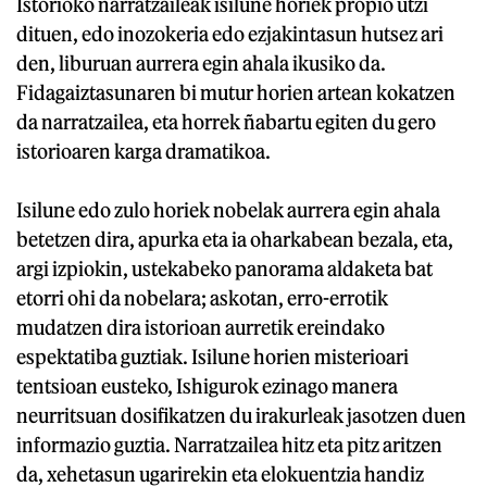
Istorioko narratzaileak isilune horiek propio utzi
dituen, edo inozokeria edo ezjakintasun hutsez ari
den, liburuan aurrera egin ahala ikusiko da.
Fidagaiztasunaren bi mutur horien artean kokatzen
da narratzailea, eta horrek ñabartu egiten du gero
istorioaren karga dramatikoa.
Isilune edo zulo horiek nobelak aurrera egin ahala
betetzen dira, apurka eta ia oharkabean bezala, eta,
argi izpiokin, ustekabeko panorama aldaketa bat
etorri ohi da nobelara; askotan, erro-errotik
mudatzen dira istorioan aurretik ereindako
espektatiba guztiak. Isilune horien misterioari
tentsioan eusteko, Ishigurok ezinago manera
neurritsuan dosifikatzen du irakurleak jasotzen duen
informazio guztia. Narratzailea hitz eta pitz aritzen
da, xehetasun ugarirekin eta elokuentzia handiz