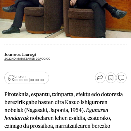
Joannes Jauregi
2022KO MAIATZAREN 29A
00:00
Entzun
00:00:00
00:00:00
Piroteknia, espantu, txinparta, efektu edo dotorezia
berezirik gabe hasten dira Kazuo Ishiguroren
nobelak (Nagasaki, Japonia, 1954).
Egunaren
hondarrak
nobelaren lehen esaldia, esaterako,
ezinago da prosaikoa, narratzailearen berezko