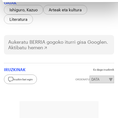
GAIAK
Ishiguro, Kazuo
Arteak eta kultura
Literatura
Aukeratu
BERRIA
gogoko iturri gisa Googlen.
Aktibatu hemen
IRUZKINAK
Ez dago iruzkinik
Iruzkin bat egin
ORDENATU