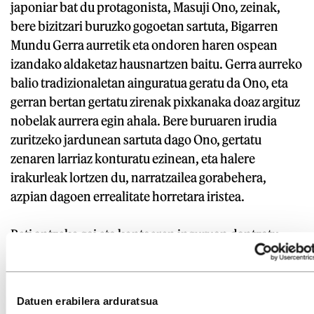
japoniar bat du protagonista, Masuji Ono, zeinak,
bere bizitzari buruzko gogoetan sartuta, Bigarren
Mundu Gerra aurretik eta ondoren haren ospean
izandako aldaketaz hausnartzen baitu. Gerra aurreko
balio tradizionaletan ainguratua geratu da Ono, eta
gerran bertan gertatu zirenak pixkanaka doaz argituz
nobelak aurrera egin ahala. Bere buruaren irudia
zuritzeko jardunean sartuta dago Ono, gertatu
zenaren larriaz konturatu ezinean, eta halere
irakurleak lortzen du, narratzailea gorabehera,
azpian dagoen errealitate horretara iristea.
Beti antzeko gai eta kontaeren inguruan dantzatu
arren, Ishiguro nekez da idazle betiberdin bat. Haren
azkeneko nobelan,
Klara and the Sun
izenekoan,
erakutsi zuen kapaza zela kezkagai eta sakonera
Datuen erabilera arduratsua
berriekin hornitzeko bere betiko planteamendu