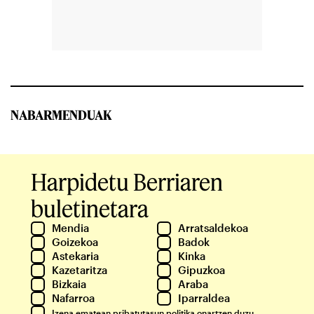
NABARMENDUAK
Harpidetu Berriaren
buletinetara
Mendia
Arratsaldekoa
Goizekoa
Badok
Astekaria
Kinka
Kazetaritza
Gipuzkoa
Bizkaia
Araba
Nafarroa
Iparraldea
Izena ematean
pribatutasun politika
onartzen duzu.