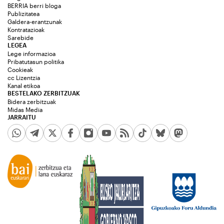
BERRIA berri bloga
Publizitatea
Galdera-erantzunak
Kontratazioak
Sarebide
LEGEA
Lege informazioa
Pribatutasun politika
Cookieak
cc Lizentzia
Kanal etikoa
BESTELAKO ZERBITZUAK
Bidera zerbitzuak
Midas Media
JARRAITU