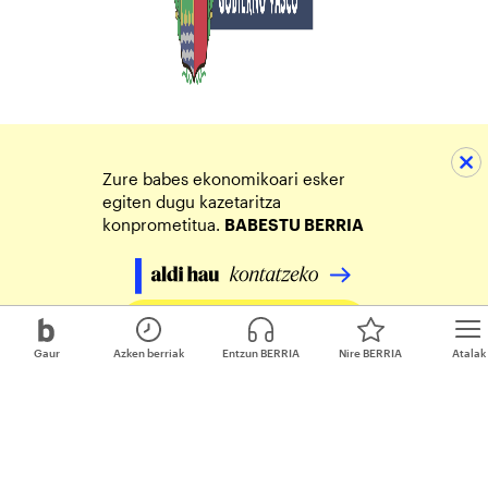
Zure babes ekonomikoari esker
egiten dugu kazetaritza
konprometitua.
BABESTU BERRIA
Egin zure ekarpena
Gaur
Azken berriak
Entzun BERRIA
Nire BERRIA
Atalak