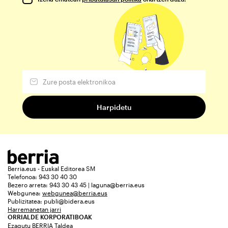
Berria.eus - Euskal Editorea SM
Telefonoa: 943 30 40 30
Bezero arreta: 943 30 43 45 | laguna@berria.eus
Webgunea:
webgunea@berria.eus
Publizitatea:
publi@bidera.eus
Harremanetan jarri
ORRIALDE KORPORATIBOAK
Ezagutu BERRIA Taldea