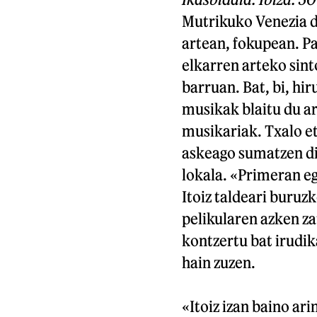
Mutrikuko Venezia di
artean, fokupean. Pa
elkarren arteko sint
barruan. Bat, bi, hir
musikak blaitu du ar
musikariak. Txalo e
askeago sumatzen di
lokala. «Primeran e
Itoiz taldeari buruz
pelikularen azken zat
kontzertu bat irudi
hain zuzen.
«Itoiz izan baino ari