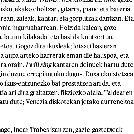
skotekako oholtzan, gitarra, piano eta bateria
rean, zaleak, kantari eta gorputzak dantzan. Eta
onia inguruabarrean. Hotz da kalean, goxo
u, lau makilakada, eta hasi da kontzertua,
etoa. Gogoz dira ikusleak; lotsati hasieran
ta aupa arteko harrerak eman die hauspoa, eta
ra orain.
I will sing
kantaren doinuek hartu dute
gin duzue, errepikatuko dugu». Doxa ekoiztetxea
ko ikus-entzunezko bat prestatzen ari da, eta
ia ari dira grabatzen: fikziozko atala. Taldearen
katu dute; Venezia diskotekan jotako aurrenekoa
nago, Indar Trabes izan zen, gazte-gaztetxoak