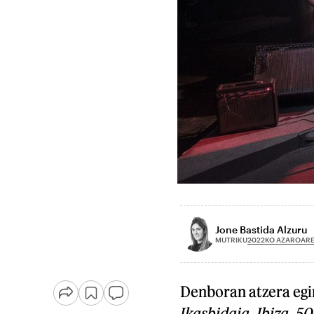
Jone Bastida Alzuru
2022KO AZAROARE
MUTRIKU
Denboran atzera egi
Ikasbidaia. Ibiza. 5