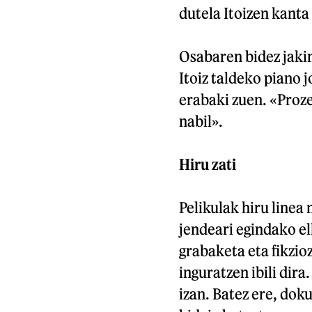
dutela Itoizen kanta
Osabaren bidez jaki
Itoiz taldeko piano 
erabaki zuen. «Proze
nabil».
Hiru zati
Pelikulak hiru linea 
jendeari egindako e
grabaketa eta fikzio
inguratzen ibili dira
izan. Batez ere, do