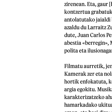
zirenean. Eta, gaur 
kontzertua grabatuk
antolatutako jaialdi 
azaldu du Larraitz 
dute, Juan Carlos Pe
abestia «berregin»,
polita eta ilusionaga
Filmatu aurretik, je
Kamerak zer eta nola
hortik enfokatuta, k
argia egokitu. Musik
karakterizatzeko aha
hamarkadako ukitua,