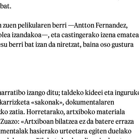
 bat.
n zuen pelikularen berri —Antton Fernandez,
jolea izandakoa—, eta castingerako izena ematea
su berri bat izan da niretzat, baina oso gustura
narratibo izango ditu; taldeko kideei eta inguruk
lkarrizketa «sakonak», dokumentalaren
zko zatia. Horretarako, artxiboko materiala
. Zuazo: «Artxiboan bilatzea ez da batere erraza
kumentalak hasierako urteetara egiten duelako