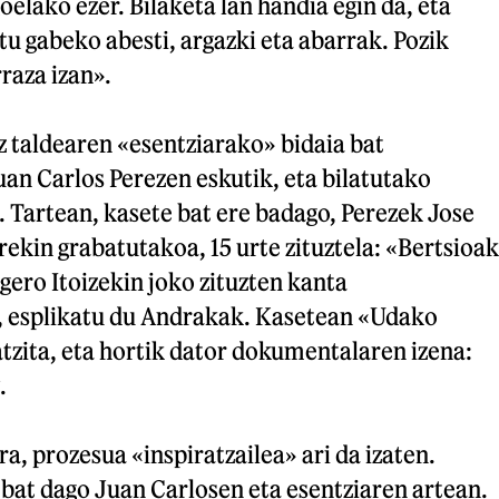
goelako ezer. Bilaketa lan handia egin da, eta
atu gabeko abesti, argazki eta abarrak. Pozik
raza izan».
 taldearen «esentziarako» bidaia bat
an Carlos Perezen eskutik, eta bilatutako
 Tartean, kasete bat ere badago, Perezek Jose
ekin grabatutakoa, 15 urte zituztela: «Bertsioak
 gero Itoizekin joko zituzten kanta
, esplikatu du Andrakak. Kasetean «Udako
atzita, eta hortik dator dokumentalaren izena:
.
, prozesua «inspiratzailea» ari da izaten.
bat dago Juan Carlosen eta esentziaren artean.