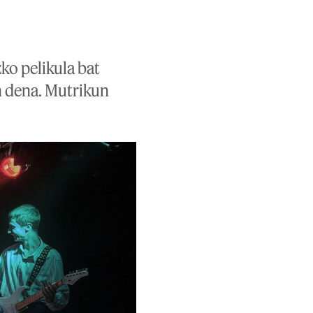
ko pelikula bat
n dena. Mutrikun