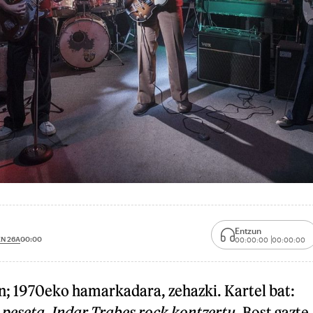
Entzun
N 26A
00:00
00:00:00
00:00:00
n; 1970eko hamarkadara, zehazki. Kartel bat:
0 peseta. Indar Trabes rock kontzertu
. Bost gazte