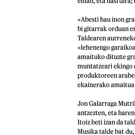
eman, eta hasi dira;
«Abesti hau inon gr
bi gitarrak orduan er
Taldearen aurreneko 
«lehenengo garaikoa
amaituko dituzte gra
muntatzeari ekingo 
produktoreen araber
ekainerako amaitua 
Jon Galarraga Mutrik
antzezten, eta hare
Itoiz beti izan da ta
Musika talde bat du,