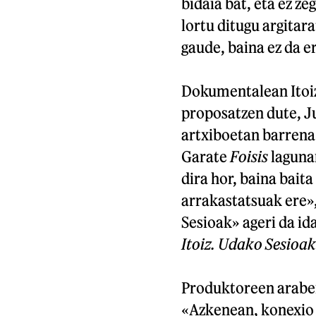
bidaia bat, eta ez ze
lortu ditugu argitar
gaude, baina ez da er
Dokumentalean Itoiz
proposatzen dute, Ju
artxiboetan barrena.
Garate
Foisis
lagunar
dira hor, baina baita
arrakastatsuak ere»
Sesioak» ageri da id
Itoiz. Udako Sesioak
Produktoreen arabera
«Azkenean, konexio 