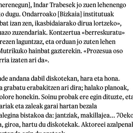
[herenegun], Indar Trabesek jo zuen lehenengo
o dugu. Ondarroako [Bizkaia] institutuak
bat izan zen, ikasbidaiarako dirua lortzeko»,
Zuazo zuzendariak. Kontzertua «berreskuratu»
rezen laguntzaz, eta orduan jo zuten lehen
 Mutrikuko hainbat gazterekin. «Prozesua oso
rria izaten ari da».
nde andana dabil diskotekan, hara eta hona.
 grabatu erabakitzen ari dira; halako planoak,
olore honekin. Soinu probak ere egin dituzte, et
ariak eta zaleak garai hartan bezala
legina bistakoa da: jantziak, makillajea... 70ek
 giroa, hartu du diskotekak. Aktoreei azalpena