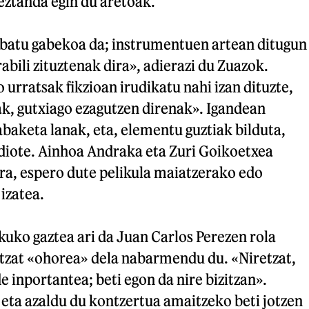
 eztanda egin du aretoak.
abatu gabekoa da; instrumentuen artean ditugun
abili zituztenak dira», adierazi du Zuazok.
urratsak fikzioan irudikatu nahi izan dituzte,
k, gutxiago ezagutzen direnak». Igandean
baketa lanak, eta, elementu guztiak bilduta,
diote. Ainhoa Andraka eta Zuri Goikoetxea
a, espero dute pelikula maiatzerako edo
izatea.
uko gaztea ari da Juan Carlos Perezen rola
ntzat «ohorea» dela nabarmendu du. «Niretzat,
lde inportantea; beti egon da nire bizitzan».
 eta azaldu du kontzertua amaitzeko beti jotzen