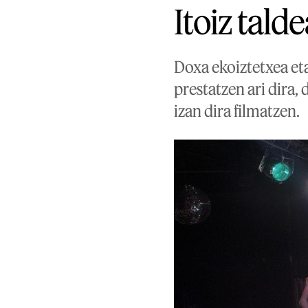
Itoiz tald
Doxa ekoiztetxea eta
prestatzen ari dira
izan dira filmatzen.