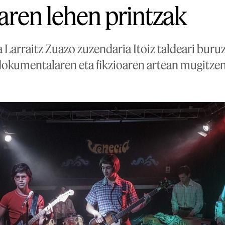
earen lehen printzak
 Larraitz Zuazo zuzendaria Itoiz taldeari buruz
, dokumentalaren eta fikzioaren artean mugitze