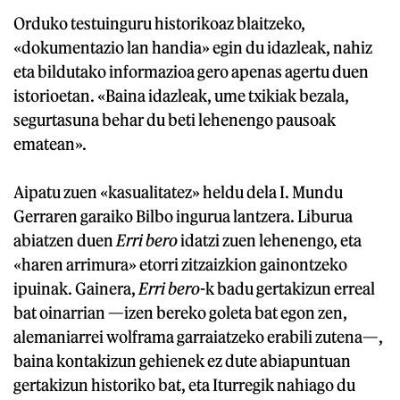
Orduko testuinguru historikoaz blaitzeko,
«dokumentazio lan handia» egin du idazleak, nahiz
eta bildutako informazioa gero apenas agertu duen
istorioetan. «Baina idazleak, ume txikiak bezala,
segurtasuna behar du beti lehenengo pausoak
ematean».
Aipatu zuen «kasualitatez» heldu dela I. Mundu
Gerraren garaiko Bilbo ingurua lantzera. Liburua
abiatzen duen
Erri bero
idatzi zuen lehenengo, eta
«haren arrimura» etorri zitzaizkion gainontzeko
ipuinak. Gainera,
Erri bero
-k badu gertakizun erreal
bat oinarrian —izen bereko goleta bat egon zen,
alemaniarrei wolframa garraiatzeko erabili zutena—,
baina kontakizun gehienek ez dute abiapuntuan
gertakizun historiko bat, eta Iturregik nahiago du