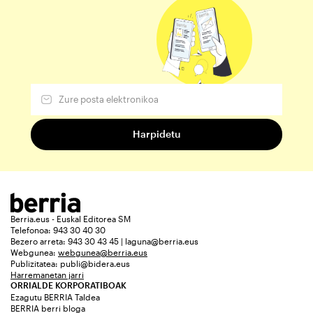
Berria.eus - Euskal Editorea SM
Telefonoa: 943 30 40 30
Bezero arreta: 943 30 43 45 | laguna@berria.eus
Webgunea:
webgunea@berria.eus
Publizitatea:
publi@bidera.eus
Harremanetan jarri
ORRIALDE KORPORATIBOAK
Ezagutu BERRIA Taldea
BERRIA berri bloga