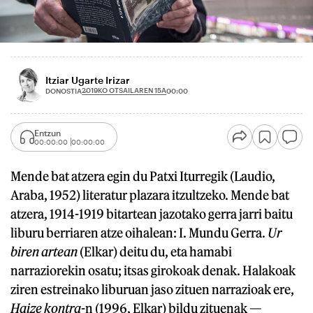
Itziar Ugarte Irizar
2019KO OTSAILAREN 15A
DONOSTIA
00:00
Entzun
00:00:00
00:00:00
Mende bat atzera egin du Patxi Iturregik (Laudio,
Araba, 1952) literatur plazara itzultzeko. Mende bat
atzera, 1914-1919 bitartean jazotako gerra jarri baitu
liburu berriaren atze oihalean: I. Mundu Gerra.
Ur
biren artean
(Elkar) deitu du, eta hamabi
narraziorekin osatu; itsas girokoak denak. Halakoak
ziren estreinako liburuan jaso zituen narrazioak ere,
Haize kontra
-n (1996, Elkar) bildu zituenak —