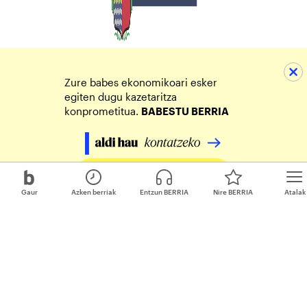
Zure babes ekonomikoari esker
egiten dugu kazetaritza
konprometitua.
BABESTU BERRIA
Egin zure ekarpena
Gaur
Azken berriak
Entzun BERRIA
Nire BERRIA
Atalak