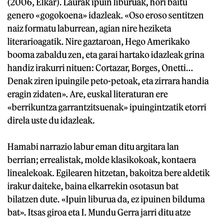
(2006, Elkar). Laurak ipuin liburuak, hori baitu
genero «gogokoena» idazleak. «Oso eroso sentitzen
naiz formatu laburrean, agian nire heziketa
literarioagatik. Nire gaztaroan, Hego Amerikako
booma zabaldu zen, eta garai hartako idazleak grina
handiz irakurri nituen: Cortazar, Borges, Onetti...
Denak ziren ipuingile peto-petoak, eta zirrara handia
eragin zidaten». Are, euskal literaturan ere
«berrikuntza garrantzitsuenak» ipuingintzatik etorri
direla uste du idazleak.
Hamabi narrazio labur eman ditu argitara lan
berrian; errealistak, molde klasikokoak, kontaera
linealekoak. Egilearen hitzetan, bakoitza bere aldetik
irakur daiteke, baina elkarrekin osotasun bat
bilatzen dute. «Ipuin liburua da, ez ipuinen bilduma
bat». Itsas giroa eta I. Mundu Gerra jarri ditu atze