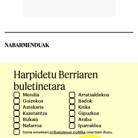
NABARMENDUAK
Harpidetu Berriaren
buletinetara
Mendia
Arratsaldekoa
Goizekoa
Badok
Astekaria
Kinka
Kazetaritza
Gipuzkoa
Bizkaia
Araba
Nafarroa
Iparraldea
Izena ematean
pribatutasun politika
onartzen duzu.