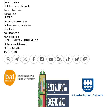
Publizitatea
Galdera-erantzunak
Kontratazioak
Sarebide
LEGEA
Lege informazioa
Pribatutasun politika
Cookieak
cc Lizentzia
Kanal etikoa
BESTELAKO ZERBITZUAK
Bidera zerbitzuak
Midas Media
JARRAITU