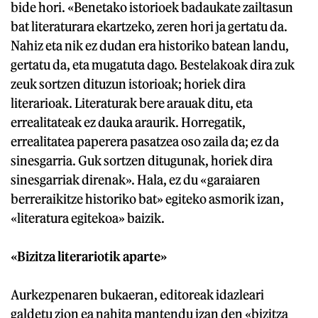
bide hori. «Benetako istorioek badaukate zailtasun
bat literaturara ekartzeko, zeren hori ja gertatu da.
Nahiz eta nik ez dudan era historiko batean landu,
gertatu da, eta mugatuta dago. Bestelakoak dira zuk
zeuk sortzen dituzun istorioak; horiek dira
literarioak. Literaturak bere arauak ditu, eta
errealitateak ez dauka araurik. Horregatik,
errealitatea paperera pasatzea oso zaila da; ez da
sinesgarria. Guk sortzen ditugunak, horiek dira
sinesgarriak direnak». Hala, ez du «garaiaren
berreraikitze historiko bat» egiteko asmorik izan,
«literatura egitekoa» baizik.
«Bizitza literariotik aparte»
Aurkezpenaren bukaeran, editoreak idazleari
galdetu zion ea nahita mantendu izan den «bizitza