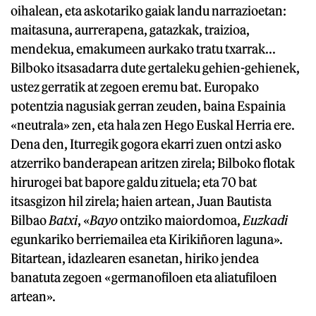
oihalean, eta askotariko gaiak landu narrazioetan:
maitasuna, aurrerapena, gatazkak, traizioa,
mendekua, emakumeen aurkako tratu txarrak...
Bilboko itsasadarra dute gertaleku gehien-gehienek,
ustez gerratik at zegoen eremu bat. Europako
potentzia nagusiak gerran zeuden, baina Espainia
«neutrala» zen, eta hala zen Hego Euskal Herria ere.
Dena den, Iturregik gogora ekarri zuen ontzi asko
atzerriko banderapean aritzen zirela; Bilboko flotak
hirurogei bat bapore galdu zituela; eta 70 bat
itsasgizon hil zirela; haien artean, Juan Bautista
Bilbao
Batxi
, «
Bayo
ontziko maiordomoa,
Euzkadi
egunkariko berriemailea eta Kirikiñoren laguna».
Bitartean, idazlearen esanetan, hiriko jendea
banatuta zegoen «germanofiloen eta aliatufiloen
artean».