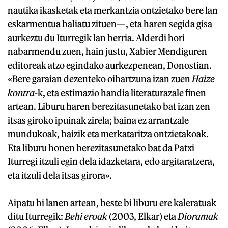
nautika ikasketak eta merkantzia ontzietako bere lan
eskarmentua baliatu zituen—, eta haren segida gisa
aurkeztu du Iturregik lan berria. Alderdi hori
nabarmendu zuen, hain justu, Xabier Mendiguren
editoreak atzo egindako aurkezpenean, Donostian.
«Bere garaian dezenteko oihartzuna izan zuen
Haize
kontra
-k, eta estimazio handia literaturazale finen
artean. Liburu haren berezitasunetako bat izan zen
itsas giroko ipuinak zirela; baina ez arrantzale
mundukoak, baizik eta merkataritza ontzietakoak.
Eta liburu honen berezitasunetako bat da Patxi
Iturregi itzuli egin dela idazketara, edo argitaratzera,
eta itzuli dela itsas girora».
Aipatu bi lanen artean, beste bi liburu ere kaleratuak
ditu Iturregik:
Behi eroak
(2003, Elkar) eta
Dioramak