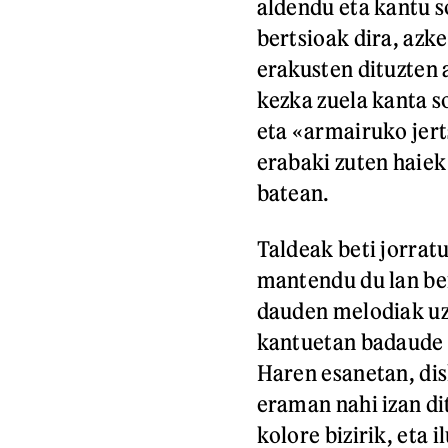
aldendu eta kantu so
bertsioak dira, azk
erakusten dituzten 
kezka zuela kanta so
eta «armairuko jert
erabaki zuten haiek
batean.
Taldeak beti jorrat
mantendu du lan ber
dauden melodiak uzt
kantuetan badaude a
Haren esanetan, dis
eraman nahi izan dit
kolore bizirik, eta 