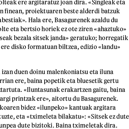
lteak ere argitaratuz joan dira. «Singleak eta
en finean, proiektuaren beste alderdi batzuk
abestiak». Hala ere, Basagurenek azaldu du
lte eta bertsio horiek ez ote ziren «ahaztuko»
seak bezala sitsek janda» geratuko; horregatik
 ere disko formatuan biltzea, edizio «landu»
u izan duen doinu malenkoniatsu eta iluna
rian ere, baina popetik eta bluesetik gertu
artuta. «Iluntasunak erakartzen gaitu, baina
rgi printzak ere», aitortu du Basagurenek.
koaren bidez «ilunpeko» kantuak argitara
uzte, eta «tximeleta bilakatu»: «Sitsek ez dut
ilunpea dute bizitoki. Baina tximeletak dira.