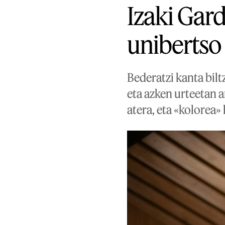
Izaki Gard
unibertso 
Bederatzi kanta bilt
eta azken urteetan a
atera, eta «kolorea»