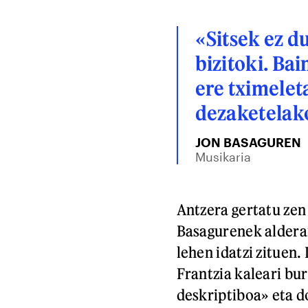
«Sitsek ez du
bizitoki. Ba
ere tximelet
dezaketelak
JON BASAGUREN
Musikaria
Antzera gertatu ze
Basagurenek alderan
lehen idatzi zituen
Frantzia kaleari bur
deskriptiboa» eta d