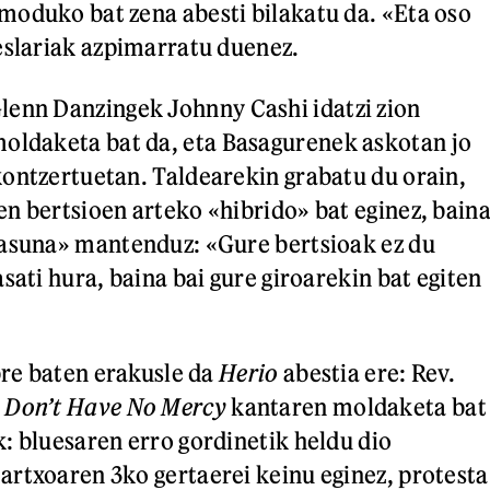
oduko bat zena abesti bilakatu da. «Eta oso
eslariak azpimarratu duenez.
Glenn Danzingek Johnny Cashi idatzi zion
oldaketa bat da, eta Basagurenek askotan jo
ontzertuetan. Taldearekin grabatu du orain,
n bertsioen arteko «hibrido» bat eginez, bain
tasuna» mantenduz: «Gure bertsioak ez du
sati hura, baina bai gure giroarekin bat egiten
bre baten erakusle da
Herio
abestia ere: Rev.
 Don’t Have No Mercy
kantaren moldaketa bat
: bluesaren erro gordinetik heldu dio
rtxoaren 3ko gertaerei keinu eginez, protesta