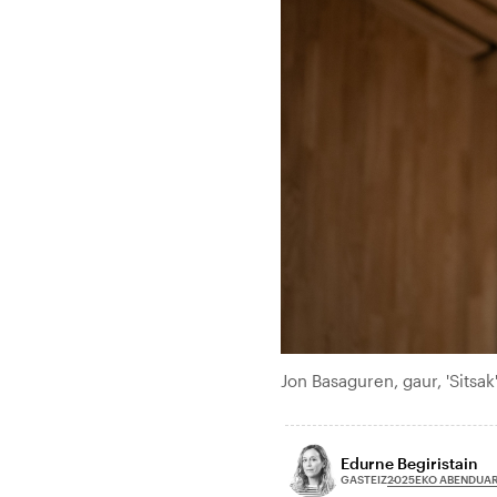
Jon Basaguren, gaur, 'Sits
Edurne Begiristain
2025EKO ABENDUAR
GASTEIZ