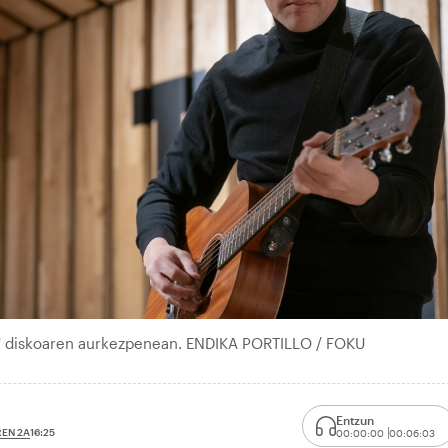
ak' diskoaren aurkezpenean. ENDIKA PORTILLO / FOKU
Entzun
EN 2A
16:25
00:00:00
00:06:03