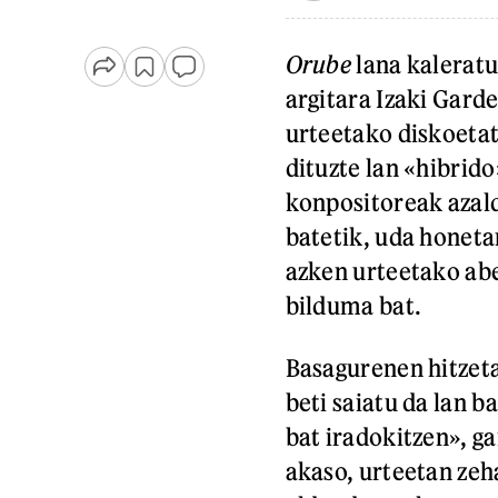
Orube
lana kaleratu
argitara Izaki Gard
urteetako diskoetati
dituzte lan «hibrid
konpositoreak azald
batetik, uda honeta
azken urteetako abe
bilduma bat.
Basagurenen hitzeta
beti saiatu da lan b
bat iradokitzen», ga
akaso, urteetan zeh