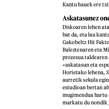
Kantu hauek ere txi
Askatasunez on
Diskoaren lehen at
bat da, eta lau kan
Gakobeltz Hit Fakto
Baleztenaren eta Mi
prozesua taldearen 
«askatasun eta esp
Horietako lehena,
S
aurretik sekula egi
estudioan bertan ab
mugimendua hartu d
markatu du nondik 