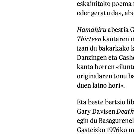
eskainitako poema m
eder geratu da», ab
Hamahiru
abestia 
Thirteen
kantaren m
izan du bakarkako k
Danzingen eta Cashe
kanta horren «ilun
originalaren tonu ba
duen laino hori».
Eta beste bertsio li
Gary Davisen
Death
egin du Basagurenek
Gasteizko 1976ko ma