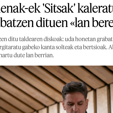
enak-ek 'Sitsak' kalerat
batzen dituen «lan bere
zen ditu taldearen diskoak: uda honetan grabat
rgitaratu gabeko kanta solteak eta bertsioak. A
 hartu dute lan berrian.