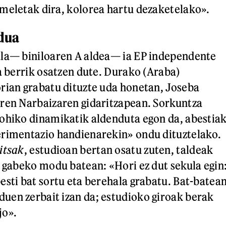
meletak dira, kolorea hartu dezaketelako».
dua
ala— biniloaren A aldea— ia EP independente
ta berrik osatzen dute. Durako (Araba)
rian grabatu dituzte uda honetan, Joseba
ren Narbaizaren gidaritzapean. Sorkuntza
ohiko dinamikatik aldenduta egon da, abestia
erimentazio handienarekin» ondu dituztelako.
itsak
, estudioan bertan osatu zuten, taldeak
n gabeko modu batean: «Hori ez dut sekula egin
esti bat sortu eta berehala grabatu. Bat-batea
uen zerbait izan da; estudioko giroak berak
jo».