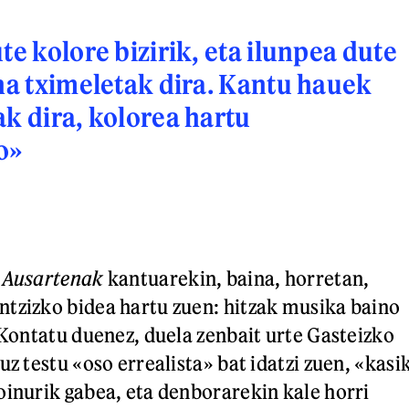
te kolore bizirik, eta ilunpea dute
ina tximeletak dira. Kantu hauek
ak dira, kolorea hartu
o»
n
Ausartenak
kantuarekin, baina, horretan,
tzizko bidea hartu zuen: hitzak musika baino
. Kontatu duenez, duela zenbait urte Gasteizko
uz testu «oso errealista» bat idatzi zuen, «kasi
oinurik gabea, eta denborarekin kale horri