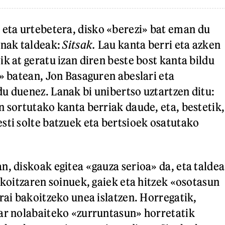
 eta urtebetera, disko «berezi» bat eman du
enak taldeak:
Sitsak.
Lau kanta berri eta azken
k at geratu izan diren beste bost kanta bildu
o» batean, Jon Basaguren abeslari eta
u duenez. Lanak bi unibertso uztartzen ditu:
n sortutako kanta berriak daude, eta, bestetik,
sti solte batzuek eta bertsioek osatutako
n, diskoak egitea «gauza serioa» da, eta taldea
akoitzaren soinuek, gaiek eta hitzek «osotasun
rai bakoitzeko unea islatzen. Horregatik,
ar nolabaiteko «zurruntasun» horretatik