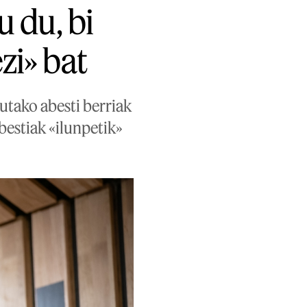
u du, bi
zi» bat
utako abesti berriak
bestiak «ilunpetik»